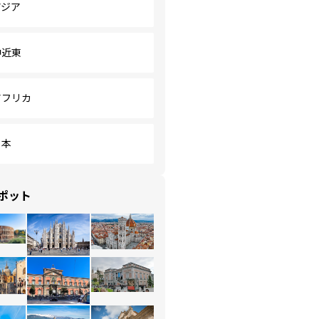
アジア
中近東
アフリカ
日本
ポット