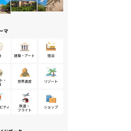
ーマ
食
建築・アート
宿泊
ト・
世界遺産
リゾート
戦
鉄道・
ビティ
ショップ
フライト