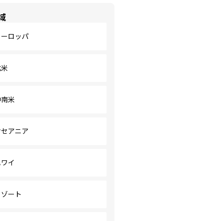
域
ヨーロッパ
北米
中南米
オセアニア
ハワイ
リゾート