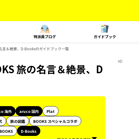
特派員ブログ
ガイドブック
 旅の名言＆絶景、D-Booksのガイドブック一覧
AD
BOOKS 旅の名言＆絶景、D
co 海外
aruco 国内
Plat
代
旅の図鑑
BOOKS スペシャルコラボ
BOOKS
D-Books