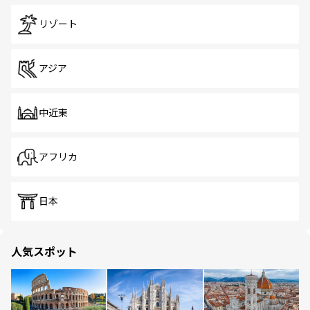
リゾート
アジア
中近東
アフリカ
日本
人気スポット