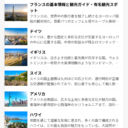
フランスの基本情報と観光ガイド・有名観光スポ
ませてくれるイタリアで、忘れられない旅をしてみよう！
文化が根付くこの国では、情熱的なフラメンコ、熱気あふ
なお、新着のイタリア情報は
コンテンツ一覧
を参照してほ
れる闘牛、そして美味しいタパスが生活の一部となってい
ット
しい。
る。首都マドリードの洗練された雰囲気や、バルセロナの
フランスは、世界中の旅行者を魅了し続けるヨーロッパ屈
アートに溢れた街角から、地方では古代ローマ遺跡や中世
指の観光地だ。首都パリのエッフェル塔やルーブル美術館
の城塞都市、穏やかなビーチリゾートまで多彩な表情を見
といった象徴的なスポットから、田舎町の古風な美しさま
せる。地方によって風土や気候が異なるスペインはその個
ドイツ
で、幅広い魅力が詰まっている。華麗な宮殿、歴史的な大
性で訪れる人を魅了する。 なお、新着のスペイン情報は
コ
聖堂、美しいビーチ、そして豊かな自然が、訪れる者を心
ドイツは、豊かな歴史と多彩な文化が交差するヨーロッパ
ンテンツ一覧
を参照してほしい。
から魅了する。また、フランスは美食の国としても知ら
の中心に位置する国。中世の街並みが残るロマンチック街
れ、フランス料理はユネスコ無形文化遺産にも登録されて
道から、未来を先取りするようなモダンな都市まで多様な
イギリス
いる。シャンパンの発祥地であるランス、プロヴァンスの
顔を持つこの国は、どこを歩いても飽きることがない。ベ
香り高いラベンダー畑など、多彩な楽しみ方が可能だ。さ
ルリンの文化的活気、バイエルン州のアルプスの絶景、そ
イギリスは、古きよき伝統と最先端が共存する国。ウェス
らに、パリ以外の地域にも魅力が溢れており、どの街角に
してライン川沿いのワイン畑といった風景は必見。ビール
トミンスター寺院や大英博物館のようなランドマーク、歴
も豊かな歴史と文化が息づいている。パリ以外の個性あふ
とソーセージを味わいながら地元の人と過ごす楽しい時間
史ある大学都市、美しい丘陵地帯や牧歌的な風景など、エ
れる地方に足を運ぶとそれぞれで全く異なる文化を体験で
スイス
は、お酒好きな人にはぜひ体験してほしい。 なお、新着の
リアごとに異なる魅力がある。また、優雅なアフタヌーン
きるだろう。 なお、新着のフランス情報は
コンテンツ一覧
ドイツ情報は
コンテンツ一覧
を参照してほしい。
ティー、ビール好きにはたまらない英国パブ、サッカー観
スイスの国土面積は九州ほどの広さだが、運行時刻が正確
を参照してほしい。
戦など、本場だからこそできる体験も豊富。イギリスを旅
な交通網が整備されており、初心者でも安心して個人旅行
して楽しみつくそう。 なお、新着のイギリス情報は
コンテ
を楽しめる。日本同様に時刻表どおりの旅が可能だ。中世
アメリカ
ンツ一覧
を参照してほしい。
の建物がそのまま残る町や、スイスならではのユニークな
博物館もあり、アルプス観光だけでなく町歩きも満喫する
アメリカ合衆国は、広大な土地と多様な文化が魅力の国。
ことができる。国民の所得が高いため物価も高いが、旅行
東海岸の都市部から西海岸のカリフォルニアまで、訪れる
者向けの交通パス提供のサービスもあり、うまく活用すれ
場所ごとに異なる風景と体験が待っている。ニューヨーク
ハワイ
ば市内交通費無料で観光を楽しむこともできる。 なお、新
のような巨大都市は、観光、ショッピング、エンターテイ
着のスイス情報は
コンテンツ一覧
を参照してほしい。
ンメントが詰まった刺激的なスポットだ。一方、アメリカ
年間を通じて温暖な気候に恵まれ、多くの島で構成される
西部には大自然が広がり、グランドキャニオンやイエロー
ハワイは、どの島も独自の魅力をもっている。大自然の神