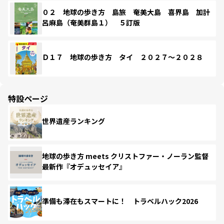
０２ 地球の歩き方 島旅 奄美大島 喜界島 加計
呂麻島（奄美群島１） ５訂版
Ｄ１７ 地球の歩き方 タイ ２０２７～２０２８
特設ページ
世界遺産ランキング
地球の歩き方 meets クリストファー・ノーラン監督
最新作『オデュッセイア』
準備も滞在もスマートに！ トラベルハック2026