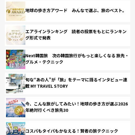
地球の歩き方アワード みんなで選ぶ、旅のベスト。
エアラインランキング 読者の投票をもとにランキン
グ形式で発表
Next韓国旅 次の韓国旅行がもっと楽しくなる 旅先・
グルメ・テクニック
旬な“あの人”が「旅」をテーマに語るインタビュー連
載 MY TRAVEL STORY
今、こんな旅がしてみたい！地球の歩き方が選ぶ2026
年絶対行くべき旅先30
コスパもタイパもかなえる！賢者の旅テクニック