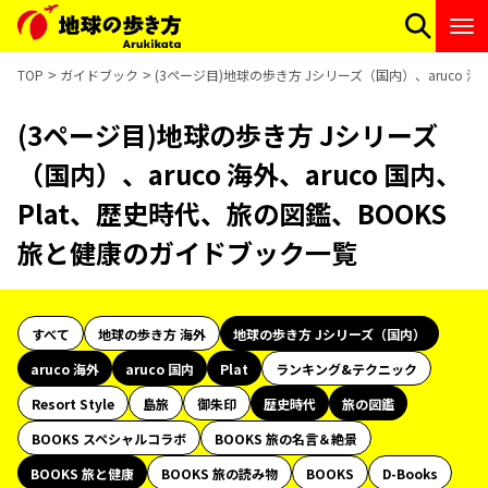
TOP
ガイドブック
(3ページ目)地球の歩き方 Jシリーズ（国内）、aruco 海
(3ページ目)地球の歩き方 Jシリーズ
（国内）、aruco 海外、aruco 国内、
Plat、歴史時代、旅の図鑑、BOOKS
旅と健康のガイドブック一覧
すべて
地球の歩き方 海外
地球の歩き方 Jシリーズ（国内）
aruco 海外
aruco 国内
Plat
ランキング&テクニック
Resort Style
島旅
御朱印
歴史時代
旅の図鑑
BOOKS スペシャルコラボ
BOOKS 旅の名言＆絶景
BOOKS 旅と健康
BOOKS 旅の読み物
BOOKS
D-Books