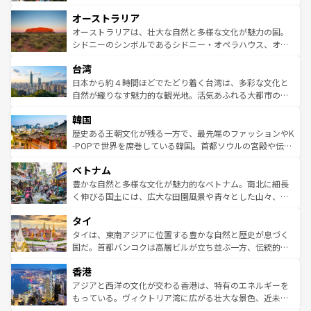
ストーン国立公園といった絶景が堪能できる。さらに、南
秘を感じたいなら、火山が生み出した壮大な景観を誇るハ
オーストラリア
部のニューオーリンズでは、音楽と美食が融合した独特の
ワイ島は見逃せない。また、定番の観光地といえばオアフ
文化が魅力。旅行者はアメリカの各地域で異なる魅力を楽
島だが、静かな自然を求めるならマウイ島やカウアイ島が
オーストラリアは、壮大な自然と多様な文化が魅力の国。
しみながら、その多様性と豊かな歴史を感じることができ
おすすめ。エメラルドグリーンに輝く海をはじめ、豊かな
シドニーのシンボルであるシドニー・オペラハウス、オー
るだろう。車でのロードトリップや列車の旅も、アメリカ
文化や歴史が息づいている。「アロハスピリット」と呼ば
ストラリア東海岸北部に広がる大サンゴ礁地帯グレートバ
ならではの贅沢な旅のスタイルだ。 なお、新着のアメリカ
台湾
れるおもてなしの心で訪れる人々を迎えてくれるハワイの
リアリーフや大陸中央部にそびえるウルル（エアーズロッ
情報は
コンテンツ一覧
を参照してほしい。
人々、おいしいローカルフードやハワイアンミュージッ
ク）、タスマニアの美しい原生林やケアンズの熱帯雨林な
日本から約４時間ほどでたどり着く台湾は、多彩な文化と
ク、伝統的なフラダンスなど、すべてがハワイの魅力を彩
ど、見どころがたくさん。また、カフェやワイン、オージ
自然が織りなす魅力的な観光地。活気あふれる大都市の台
っている。訪れるたびに新しい発見と感動が待っているハ
ービーフなどの食文化も豊かで、美味しいものであふれて
北やノスタルジックな町並みが人気な九份（ジォウフェ
ワイを、存分に味わってほしい。 なお、新着のハワイ情報
韓国
いる。アクティビティも充実しており、サーフィンやダイ
ン）、静ひつな山岳地帯である台湾東部など、都市の喧騒
は
コンテンツ一覧
を参照してほしい。
ビング、ハイキングなど、アウトドア好きにはたまらな
と山間の静けさが共存しており、訪れる人に新しい発見と
歴史ある王朝文化が残る一方で、最先端のファッションやK
い。オーストラリアの多彩な魅力を存分に味わいつくそ
驚きをもたらしてくれる。また、奥深い台湾の食文化も魅
-POPで世界を席巻している韓国。首都ソウルの宮殿や伝統
う。 なお、新着のオーストラリア情報は
コンテンツ一覧
を
力で、夜市などの屋台グルメから高級料理、ヘルシーで美
家屋が並ぶエリアでは韓国の歴史と文化に浸ることがで
参照してほしい。
ベトナム
容にもいいと評判のスイーツなど、バラエティ豊かな料理
き、地方に足を延ばせば四季折々の自然美を楽しむことが
が味わえる。 なお、新着の台湾情報は
コンテンツ一覧
を参
できる。そして、キムチや焼肉、絶品のストリートフード
豊かな自然と多様な文化が魅力的なベトナム。南北に細長
照してほしい。
まで、さまざまな韓国料理が待っている。夜には、韓国な
く伸びる国土には、広大な田園風景や青々とした山々、世
らではのナイトライフも堪能できる。あたたかいホスピタ
界遺産に登録された壮大な自然景観が点在し、都市部では
タイ
リティに包まれながら、韓国の多彩な魅力を心ゆくまで味
急速な発展と共に伝統が息づく。ハノイの古い町並みやホ
わってみてほしい。 なお、新着の韓国情報は
コンテンツ一
ーチミン市のフランス統治時代の建物も、独特の雰囲気を
タイは、東南アジアに位置する豊かな自然と歴史が息づく
覧
を参照してほしい。
醸し出している。また、バラエティの豊かさとおいしさで
国だ。首都バンコクは高層ビルが立ち並ぶ一方、伝統的な
世界中の食通を魅了してやまないベトナム料理も魅力のひ
寺院や市場がいたるところに点在し、古きよき文化と現代
香港
とつ。フォーやバインミー、ベトナムコーヒーなどは、ぜ
の活気が交差している。北部ではチェンマイなどの山岳地
ひ現地で味わいたい。どの地域を訪れてもあたたかい人々
帯で自然と触れ合い、南部ではプーケットやクラビの美し
アジアと西洋の文化が交わる香港は、特有のエネルギーを
が旅行者を迎えてくれるので、きっと忘れられない旅にな
いビーチでリゾート気分を楽しむことができる。タイ料理
もっている。ヴィクトリア湾に広がる壮大な景色、近未来
るはずだ。 なお、新着のベトナム情報は
コンテンツ一覧
を
は世界的に有名で、屋台から高級レストランまで味覚を刺
的なアートスポット、そして歴史と現代が融合した町並