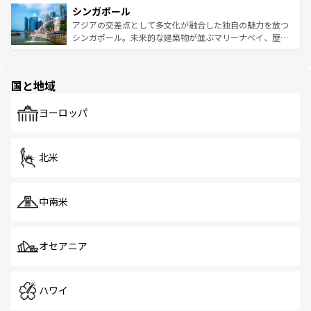
参照してほしい。
シンガポール
激する。気候は一年中温暖で、どの季節にも異なる楽しみ
み、どこを訪れても感動するはず。観光スポットが密集し
が待っている。親しみやすいタイの人々、仏教を中心とし
ており、効率よく見どころを回れるのも魅力。息をのむよ
アジアの交差点として多文化が融合した独自の魅力を放つ
た文化、そして多様な観光資源が、訪れる旅人を魅了し続
うな絶景から文化的な体験まで、香港を存分に楽しみ尽く
シンガポール。未来的な建築物が並ぶマリーナベイ、歴史
ける。 なお、新着のタイ情報は
コンテンツ一覧
を参照して
そう。 なお、新着の香港情報は
コンテンツ一覧
を参照して
と伝統を感じられるエスニックタウン、多数の緑豊かな公
ほしい。
ほしい。
園や自然保護区など、自然が調和した近代的な景観と文化
の多様性あふれるカラフルな町は、どこを歩いても新しい
国と地域
発見がある。さらに、治安のよさや充実した公共交通機関
も、旅行者にとっては魅力的なポイント。グルメも豊富
で、ホーカーズは地元の風情を楽しめる外せないスポット
ヨーロッパ
だ。訪れる人を飽きさせないシンガポールで、多様な魅力
を体感しよう。 なお、新着のシンガポール情報は
コンテン
ツ一覧
を参照してほしい。
北米
中南米
オセアニア
ハワイ