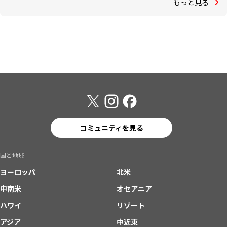
もっと見る
コミュニティを見る
国と地域
ヨーロッパ
北米
中南米
オセアニア
ハワイ
リゾート
アジア
中近東