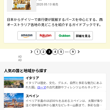
2020.05.13 発売
日本からデイリーで直行便が就航するパースを中心とする、西
オーストラリア各地の見どころを紹介するガイドブックです。
詳細を見る
…
1
2
3
4
5
9
AD
AD
人気の国と地域から探す
イタリア
イタリアは歴史、文化、グルメ、自然と多彩な魅力にあふ
れた国。
ローマ
の古代遺跡やフィレンツェのルネッサンス
美術、ヴェネツィアの運河など、歴史あるスポットはもち
スペイン
ろん、トスカーナの美しい田園風景やアマルフィ海岸の絶
景など、自然景観も見逃せない。観光の合間には、本場の
イベリア半島のほぼ80％を占めるスペインは、太陽が降り
ピザやパスタなど、絶品のイタリア料理を堪能することも
注ぐ地中海沿岸から雄大なピレネー山脈まで、多彩な自然
できる。朝目覚めてから夜眠るまで、すべての瞬間を楽し
と文化が詰まったヨーロッパ屈指の旅行先だ。多様な地域