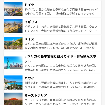
といった象徴的なスポットから、田舎町の古風な美しさま
せる。地方によって風土や気候が異なるスペインはその個
ドイツ
で、幅広い魅力が詰まっている。華麗な宮殿、歴史的な大
性で訪れる人を魅了する。 なお、新着のスペイン情報は
コ
聖堂、美しいビーチ、そして豊かな自然が、訪れる者を心
ドイツは、豊かな歴史と多彩な文化が交差するヨーロッパ
ンテンツ一覧
を参照してほしい。
から魅了する。また、フランスは美食の国としても知ら
の中心に位置する国。中世の街並みが残るロマンチック街
れ、フランス料理はユネスコ無形文化遺産にも登録されて
道から、未来を先取りするようなモダンな都市まで多様な
イギリス
いる。シャンパンの発祥地であるランス、プロヴァンスの
顔を持つこの国は、どこを歩いても飽きることがない。ベ
香り高いラベンダー畑など、多彩な楽しみ方が可能だ。さ
ルリンの文化的活気、バイエルン州のアルプスの絶景、そ
イギリスは、古きよき伝統と最先端が共存する国。ウェス
らに、パリ以外の地域にも魅力が溢れており、どの街角に
してライン川沿いのワイン畑といった風景は必見。ビール
トミンスター寺院や大英博物館のようなランドマーク、歴
も豊かな歴史と文化が息づいている。パリ以外の個性あふ
とソーセージを味わいながら地元の人と過ごす楽しい時間
史ある大学都市、美しい丘陵地帯や牧歌的な風景など、エ
れる地方に足を運ぶとそれぞれで全く異なる文化を体験で
スイス
は、お酒好きな人にはぜひ体験してほしい。 なお、新着の
リアごとに異なる魅力がある。また、優雅なアフタヌーン
きるだろう。 なお、新着のフランス情報は
コンテンツ一覧
ドイツ情報は
コンテンツ一覧
を参照してほしい。
ティー、ビール好きにはたまらない英国パブ、サッカー観
スイスの国土面積は九州ほどの広さだが、運行時刻が正確
を参照してほしい。
戦など、本場だからこそできる体験も豊富。イギリスを旅
な交通網が整備されており、初心者でも安心して個人旅行
して楽しみつくそう。 なお、新着のイギリス情報は
コンテ
を楽しめる。日本同様に時刻表どおりの旅が可能だ。中世
アメリカの基本情報と観光ガイド・有名観光スポ
ンツ一覧
を参照してほしい。
の建物がそのまま残る町や、スイスならではのユニークな
博物館もあり、アルプス観光だけでなく町歩きも満喫する
ット
ことができる。国民の所得が高いため物価も高いが、旅行
アメリカ合衆国は、広大な土地と多様な文化が魅力の国。
者向けの交通パス提供のサービスもあり、うまく活用すれ
東海岸の都市部から西海岸のカリフォルニアまで、訪れる
ば市内交通費無料で観光を楽しむこともできる。 なお、新
場所ごとに異なる風景と体験が待っている。ニューヨーク
着のスイス情報は
コンテンツ一覧
を参照してほしい。
ハワイ
のような巨大都市は、観光、ショッピング、エンターテイ
ンメントが詰まった刺激的なスポットだ。一方、アメリカ
年間を通じて温暖な気候に恵まれ、多くの島で構成される
西部には大自然が広がり、グランドキャニオンやイエロー
ハワイは、どの島も独自の魅力をもっている。大自然の神
ストーン国立公園といった絶景が堪能できる。さらに、南
秘を感じたいなら、火山が生み出した壮大な景観を誇るハ
オーストラリア
部のニューオーリンズでは、音楽と美食が融合した独特の
ワイ島は見逃せない。また、定番の観光地といえばオアフ
文化が魅力。旅行者はアメリカの各地域で異なる魅力を楽
島だが、静かな自然を求めるならマウイ島やカウアイ島が
オーストラリアは、壮大な自然と多様な文化が魅力の国。
しみながら、その多様性と豊かな歴史を感じることができ
おすすめ。エメラルドグリーンに輝く海をはじめ、豊かな
シドニーのシンボルであるシドニー・オペラハウス、オー