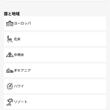
ける。 なお、新着のタイ情報は
コンテンツ一覧
を参照して
そう。 なお、新着の香港情報は
コンテンツ一覧
を参照して
と伝統を感じられるエスニックタウン、多数の緑豊かな公
ほしい。
ほしい。
園や自然保護区など、自然が調和した近代的な景観と文化
の多様性あふれるカラフルな町は、どこを歩いても新しい
国と地域
発見がある。さらに、治安のよさや充実した公共交通機関
も、旅行者にとっては魅力的なポイント。グルメも豊富
で、ホーカーズは地元の風情を楽しめる外せないスポット
ヨーロッパ
だ。訪れる人を飽きさせないシンガポールで、多様な魅力
を体感しよう。 なお、新着のシンガポール情報は
コンテン
ツ一覧
を参照してほしい。
北米
中南米
オセアニア
ハワイ
リゾート