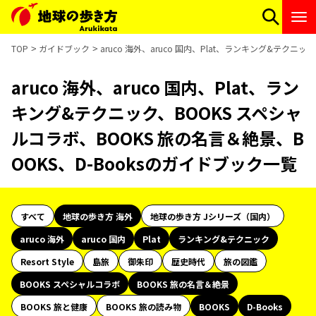
TOP
ガイドブック
aruco 海外、aruco 国内、Plat、ランキング&テクニ
aruco 海外、aruco 国内、Plat、ラン
キング&テクニック、BOOKS スペシャ
ルコラボ、BOOKS 旅の名言＆絶景、B
OOKS、D-Booksのガイドブック一覧
すべて
地球の歩き方 海外
地球の歩き方 Jシリーズ（国内）
aruco 海外
aruco 国内
Plat
ランキング&テクニック
Resort Style
島旅
御朱印
歴史時代
旅の図鑑
BOOKS スペシャルコラボ
BOOKS 旅の名言＆絶景
BOOKS 旅と健康
BOOKS 旅の読み物
BOOKS
D-Books