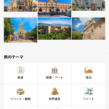
旅のテーマ
飲食
建築・アート
宿泊
イベント・観戦
世界遺産
リゾート