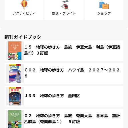
アクティビティ
鉄道・フライト
ショップ
新刊ガイドブック
１５ 地球の歩き方 島旅 伊豆大島 利島（伊豆諸
島①）３訂版
Ｃ０２ 地球の歩き方 ハワイ島 ２０２７～２０２
８
Ｊ３３ 地球の歩き方 墨田区
０２ 地球の歩き方 島旅 奄美大島 喜界島 加計
呂麻島（奄美群島１） ５訂版