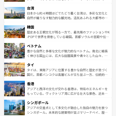
るだろう。車でのロードトリップや列車の旅も、アメリカ
文化や歴史が息づいている。「アロハスピリット」と呼ば
ストラリア東海岸北部に広がる大サンゴ礁地帯グレートバ
ならではの贅沢な旅のスタイルだ。 なお、新着のアメリカ
台湾
れるおもてなしの心で訪れる人々を迎えてくれるハワイの
リアリーフや大陸中央部にそびえるウルル（エアーズロッ
情報は
コンテンツ一覧
を参照してほしい。
人々、おいしいローカルフードやハワイアンミュージッ
ク）、タスマニアの美しい原生林やケアンズの熱帯雨林な
日本から約４時間ほどでたどり着く台湾は、多彩な文化と
ク、伝統的なフラダンスなど、すべてがハワイの魅力を彩
ど、見どころがたくさん。また、カフェやワイン、オージ
自然が織りなす魅力的な観光地。活気あふれる大都市の台
っている。訪れるたびに新しい発見と感動が待っているハ
ービーフなどの食文化も豊かで、美味しいものであふれて
北やノスタルジックな町並みが人気な九份（ジォウフェ
ワイを、存分に味わってほしい。 なお、新着のハワイ情報
韓国
いる。アクティビティも充実しており、サーフィンやダイ
ン）、静ひつな山岳地帯である台湾東部など、都市の喧騒
は
コンテンツ一覧
を参照してほしい。
ビング、ハイキングなど、アウトドア好きにはたまらな
と山間の静けさが共存しており、訪れる人に新しい発見と
歴史ある王朝文化が残る一方で、最先端のファッションやK
い。オーストラリアの多彩な魅力を存分に味わいつくそ
驚きをもたらしてくれる。また、奥深い台湾の食文化も魅
-POPで世界を席巻している韓国。首都ソウルの宮殿や伝統
う。 なお、新着のオーストラリア情報は
コンテンツ一覧
を
力で、夜市などの屋台グルメから高級料理、ヘルシーで美
家屋が並ぶエリアでは韓国の歴史と文化に浸ることがで
参照してほしい。
ベトナム
容にもいいと評判のスイーツなど、バラエティ豊かな料理
き、地方に足を延ばせば四季折々の自然美を楽しむことが
が味わえる。 なお、新着の台湾情報は
コンテンツ一覧
を参
できる。そして、キムチや焼肉、絶品のストリートフード
豊かな自然と多様な文化が魅力的なベトナム。南北に細長
照してほしい。
まで、さまざまな韓国料理が待っている。夜には、韓国な
く伸びる国土には、広大な田園風景や青々とした山々、世
らではのナイトライフも堪能できる。あたたかいホスピタ
界遺産に登録された壮大な自然景観が点在し、都市部では
タイ
リティに包まれながら、韓国の多彩な魅力を心ゆくまで味
急速な発展と共に伝統が息づく。ハノイの古い町並みやホ
わってみてほしい。 なお、新着の韓国情報は
コンテンツ一
ーチミン市のフランス統治時代の建物も、独特の雰囲気を
タイは、東南アジアに位置する豊かな自然と歴史が息づく
覧
を参照してほしい。
醸し出している。また、バラエティの豊かさとおいしさで
国だ。首都バンコクは高層ビルが立ち並ぶ一方、伝統的な
世界中の食通を魅了してやまないベトナム料理も魅力のひ
寺院や市場がいたるところに点在し、古きよき文化と現代
香港
とつ。フォーやバインミー、ベトナムコーヒーなどは、ぜ
の活気が交差している。北部ではチェンマイなどの山岳地
ひ現地で味わいたい。どの地域を訪れてもあたたかい人々
帯で自然と触れ合い、南部ではプーケットやクラビの美し
アジアと西洋の文化が交わる香港は、特有のエネルギーを
が旅行者を迎えてくれるので、きっと忘れられない旅にな
いビーチでリゾート気分を楽しむことができる。タイ料理
もっている。ヴィクトリア湾に広がる壮大な景色、近未来
るはずだ。 なお、新着のベトナム情報は
コンテンツ一覧
を
は世界的に有名で、屋台から高級レストランまで味覚を刺
的なアートスポット、そして歴史と現代が融合した町並
参照してほしい。
シンガポール
激する。気候は一年中温暖で、どの季節にも異なる楽しみ
み、どこを訪れても感動するはず。観光スポットが密集し
が待っている。親しみやすいタイの人々、仏教を中心とし
ており、効率よく見どころを回れるのも魅力。息をのむよ
アジアの交差点として多文化が融合した独自の魅力を放つ
た文化、そして多様な観光資源が、訪れる旅人を魅了し続
うな絶景から文化的な体験まで、香港を存分に楽しみ尽く
シンガポール。未来的な建築物が並ぶマリーナベイ、歴史