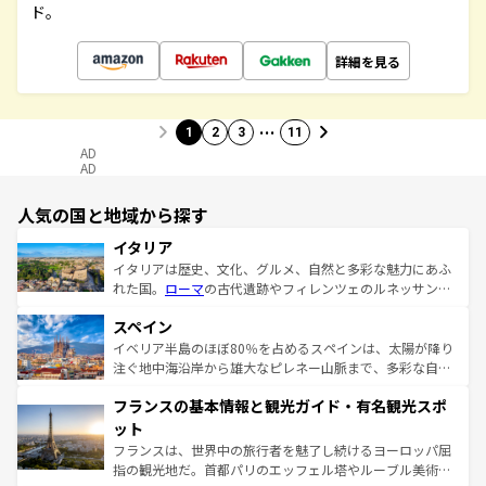
ド。
詳細を見る
…
1
2
3
11
AD
AD
人気の国と地域から探す
イタリア
イタリアは歴史、文化、グルメ、自然と多彩な魅力にあふ
れた国。
ローマ
の古代遺跡やフィレンツェのルネッサンス
美術、ヴェネツィアの運河など、歴史あるスポットはもち
スペイン
ろん、トスカーナの美しい田園風景やアマルフィ海岸の絶
景など、自然景観も見逃せない。観光の合間には、本場の
イベリア半島のほぼ80％を占めるスペインは、太陽が降り
ピザやパスタなど、絶品のイタリア料理を堪能することも
注ぐ地中海沿岸から雄大なピレネー山脈まで、多彩な自然
できる。朝目覚めてから夜眠るまで、すべての瞬間を楽し
と文化が詰まったヨーロッパ屈指の旅行先だ。多様な地域
フランスの基本情報と観光ガイド・有名観光スポ
ませてくれるイタリアで、忘れられない旅をしてみよう！
文化が根付くこの国では、情熱的なフラメンコ、熱気あふ
なお、新着のイタリア情報は
コンテンツ一覧
を参照してほ
れる闘牛、そして美味しいタパスが生活の一部となってい
ット
しい。
る。首都マドリードの洗練された雰囲気や、バルセロナの
フランスは、世界中の旅行者を魅了し続けるヨーロッパ屈
アートに溢れた街角から、地方では古代ローマ遺跡や中世
指の観光地だ。首都パリのエッフェル塔やルーブル美術館
の城塞都市、穏やかなビーチリゾートまで多彩な表情を見