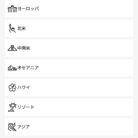
も、旅行者にとっては魅力的なポイント。グルメも豊富
で、ホーカーズは地元の風情を楽しめる外せないスポット
ヨーロッパ
だ。訪れる人を飽きさせないシンガポールで、多様な魅力
を体感しよう。 なお、新着のシンガポール情報は
コンテン
ツ一覧
を参照してほしい。
北米
中南米
オセアニア
ハワイ
リゾート
アジア