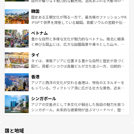
ど、見どころがたくさん。また、カフェやワイン、オージ
自然が織りなす魅力的な観光地。活気あふれる大都市の台
っている。訪れるたびに新しい発見と感動が待っているハ
ービーフなどの食文化も豊かで、美味しいものであふれて
北やノスタルジックな町並みが人気な九份（ジォウフェ
ワイを、存分に味わってほしい。 なお、新着のハワイ情報
韓国
いる。アクティビティも充実しており、サーフィンやダイ
ン）、静ひつな山岳地帯である台湾東部など、都市の喧騒
は
コンテンツ一覧
を参照してほしい。
ビング、ハイキングなど、アウトドア好きにはたまらな
と山間の静けさが共存しており、訪れる人に新しい発見と
歴史ある王朝文化が残る一方で、最先端のファッションやK
い。オーストラリアの多彩な魅力を存分に味わいつくそ
驚きをもたらしてくれる。また、奥深い台湾の食文化も魅
-POPで世界を席巻している韓国。首都ソウルの宮殿や伝統
う。 なお、新着のオーストラリア情報は
コンテンツ一覧
を
力で、夜市などの屋台グルメから高級料理、ヘルシーで美
家屋が並ぶエリアでは韓国の歴史と文化に浸ることがで
参照してほしい。
ベトナム
容にもいいと評判のスイーツなど、バラエティ豊かな料理
き、地方に足を延ばせば四季折々の自然美を楽しむことが
が味わえる。 なお、新着の台湾情報は
コンテンツ一覧
を参
できる。そして、キムチや焼肉、絶品のストリートフード
豊かな自然と多様な文化が魅力的なベトナム。南北に細長
照してほしい。
まで、さまざまな韓国料理が待っている。夜には、韓国な
く伸びる国土には、広大な田園風景や青々とした山々、世
らではのナイトライフも堪能できる。あたたかいホスピタ
界遺産に登録された壮大な自然景観が点在し、都市部では
タイ
リティに包まれながら、韓国の多彩な魅力を心ゆくまで味
急速な発展と共に伝統が息づく。ハノイの古い町並みやホ
わってみてほしい。 なお、新着の韓国情報は
コンテンツ一
ーチミン市のフランス統治時代の建物も、独特の雰囲気を
タイは、東南アジアに位置する豊かな自然と歴史が息づく
覧
を参照してほしい。
醸し出している。また、バラエティの豊かさとおいしさで
国だ。首都バンコクは高層ビルが立ち並ぶ一方、伝統的な
世界中の食通を魅了してやまないベトナム料理も魅力のひ
寺院や市場がいたるところに点在し、古きよき文化と現代
香港
とつ。フォーやバインミー、ベトナムコーヒーなどは、ぜ
の活気が交差している。北部ではチェンマイなどの山岳地
ひ現地で味わいたい。どの地域を訪れてもあたたかい人々
帯で自然と触れ合い、南部ではプーケットやクラビの美し
アジアと西洋の文化が交わる香港は、特有のエネルギーを
が旅行者を迎えてくれるので、きっと忘れられない旅にな
いビーチでリゾート気分を楽しむことができる。タイ料理
もっている。ヴィクトリア湾に広がる壮大な景色、近未来
るはずだ。 なお、新着のベトナム情報は
コンテンツ一覧
を
は世界的に有名で、屋台から高級レストランまで味覚を刺
的なアートスポット、そして歴史と現代が融合した町並
参照してほしい。
シンガポール
激する。気候は一年中温暖で、どの季節にも異なる楽しみ
み、どこを訪れても感動するはず。観光スポットが密集し
が待っている。親しみやすいタイの人々、仏教を中心とし
ており、効率よく見どころを回れるのも魅力。息をのむよ
アジアの交差点として多文化が融合した独自の魅力を放つ
た文化、そして多様な観光資源が、訪れる旅人を魅了し続
うな絶景から文化的な体験まで、香港を存分に楽しみ尽く
シンガポール。未来的な建築物が並ぶマリーナベイ、歴史
ける。 なお、新着のタイ情報は
コンテンツ一覧
を参照して
そう。 なお、新着の香港情報は
コンテンツ一覧
を参照して
と伝統を感じられるエスニックタウン、多数の緑豊かな公
ほしい。
ほしい。
園や自然保護区など、自然が調和した近代的な景観と文化
の多様性あふれるカラフルな町は、どこを歩いても新しい
国と地域
発見がある。さらに、治安のよさや充実した公共交通機関