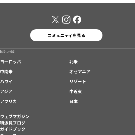
コミュニティを見る
国と地域
ヨーロッパ
北米
中南米
オセアニア
ハワイ
リゾート
アジア
中近東
アフリカ
日本
ウェブマガジン
特派員ブログ
ガイドブック