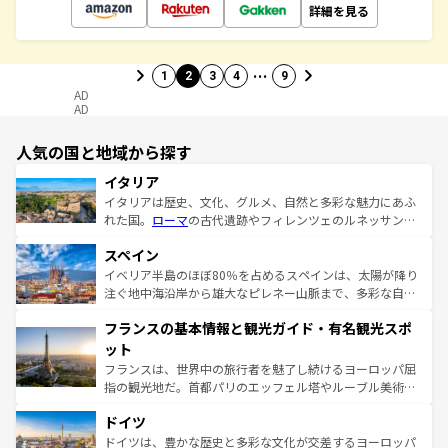
詳細を見る
…
1
2
3
4
9
AD
AD
人気の国と地域から探す
イタリア
イタリアは歴史、文化、グルメ、自然と多彩な魅力にあふ
れた国。
ローマ
の古代遺跡やフィレンツェのルネッサンス
美術、ヴェネツィアの運河など、歴史あるスポットはもち
スペイン
ろん、トスカーナの美しい田園風景やアマルフィ海岸の絶
景など、自然景観も見逃せない。観光の合間には、本場の
イベリア半島のほぼ80％を占めるスペインは、太陽が降り
ピザやパスタなど、絶品のイタリア料理を堪能することも
注ぐ地中海沿岸から雄大なピレネー山脈まで、多彩な自然
できる。朝目覚めてから夜眠るまで、すべての瞬間を楽し
と文化が詰まったヨーロッパ屈指の旅行先だ。多様な地域
フランスの基本情報と観光ガイド・有名観光スポ
ませてくれるイタリアで、忘れられない旅をしてみよう！
文化が根付くこの国では、情熱的なフラメンコ、熱気あふ
なお、新着のイタリア情報は
コンテンツ一覧
を参照してほ
れる闘牛、そして美味しいタパスが生活の一部となってい
ット
しい。
る。首都マドリードの洗練された雰囲気や、バルセロナの
フランスは、世界中の旅行者を魅了し続けるヨーロッパ屈
アートに溢れた街角から、地方では古代ローマ遺跡や中世
指の観光地だ。首都パリのエッフェル塔やルーブル美術館
の城塞都市、穏やかなビーチリゾートまで多彩な表情を見
といった象徴的なスポットから、田舎町の古風な美しさま
せる。地方によって風土や気候が異なるスペインはその個
ドイツ
で、幅広い魅力が詰まっている。華麗な宮殿、歴史的な大
性で訪れる人を魅了する。 なお、新着のスペイン情報は
コ
聖堂、美しいビーチ、そして豊かな自然が、訪れる者を心
ドイツは、豊かな歴史と多彩な文化が交差するヨーロッパ