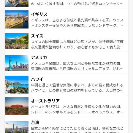
ンテンツ一覧
を参照してほしい。
から魅了する。また、フランスは美食の国としても知ら
の中心に位置する国。中世の街並みが残るロマンチック街
れ、フランス料理はユネスコ無形文化遺産にも登録されて
道から、未来を先取りするようなモダンな都市まで多様な
イギリス
いる。シャンパンの発祥地であるランス、プロヴァンスの
顔を持つこの国は、どこを歩いても飽きることがない。ベ
香り高いラベンダー畑など、多彩な楽しみ方が可能だ。さ
ルリンの文化的活気、バイエルン州のアルプスの絶景、そ
イギリスは、古きよき伝統と最先端が共存する国。ウェス
らに、パリ以外の地域にも魅力が溢れており、どの街角に
してライン川沿いのワイン畑といった風景は必見。ビール
トミンスター寺院や大英博物館のようなランドマーク、歴
も豊かな歴史と文化が息づいている。パリ以外の個性あふ
とソーセージを味わいながら地元の人と過ごす楽しい時間
史ある大学都市、美しい丘陵地帯や牧歌的な風景など、エ
れる地方に足を運ぶとそれぞれで全く異なる文化を体験で
スイス
は、お酒好きな人にはぜひ体験してほしい。 なお、新着の
リアごとに異なる魅力がある。また、優雅なアフタヌーン
きるだろう。 なお、新着のフランス情報は
コンテンツ一覧
ドイツ情報は
コンテンツ一覧
を参照してほしい。
ティー、ビール好きにはたまらない英国パブ、サッカー観
スイスの国土面積は九州ほどの広さだが、運行時刻が正確
を参照してほしい。
戦など、本場だからこそできる体験も豊富。イギリスを旅
な交通網が整備されており、初心者でも安心して個人旅行
して楽しみつくそう。 なお、新着のイギリス情報は
コンテ
を楽しめる。日本同様に時刻表どおりの旅が可能だ。中世
アメリカ
ンツ一覧
を参照してほしい。
の建物がそのまま残る町や、スイスならではのユニークな
博物館もあり、アルプス観光だけでなく町歩きも満喫する
アメリカ合衆国は、広大な土地と多様な文化が魅力の国。
ことができる。国民の所得が高いため物価も高いが、旅行
東海岸の都市部から西海岸のカリフォルニアまで、訪れる
者向けの交通パス提供のサービスもあり、うまく活用すれ
場所ごとに異なる風景と体験が待っている。ニューヨーク
ハワイ
ば市内交通費無料で観光を楽しむこともできる。 なお、新
のような巨大都市は、観光、ショッピング、エンターテイ
着のスイス情報は
コンテンツ一覧
を参照してほしい。
ンメントが詰まった刺激的なスポットだ。一方、アメリカ
年間を通じて温暖な気候に恵まれ、多くの島で構成される
西部には大自然が広がり、グランドキャニオンやイエロー
ハワイは、どの島も独自の魅力をもっている。大自然の神
ストーン国立公園といった絶景が堪能できる。さらに、南
秘を感じたいなら、火山が生み出した壮大な景観を誇るハ
オーストラリア
部のニューオーリンズでは、音楽と美食が融合した独特の
ワイ島は見逃せない。また、定番の観光地といえばオアフ
文化が魅力。旅行者はアメリカの各地域で異なる魅力を楽
島だが、静かな自然を求めるならマウイ島やカウアイ島が
オーストラリアは、壮大な自然と多様な文化が魅力の国。
しみながら、その多様性と豊かな歴史を感じることができ
おすすめ。エメラルドグリーンに輝く海をはじめ、豊かな
シドニーのシンボルであるシドニー・オペラハウス、オー
るだろう。車でのロードトリップや列車の旅も、アメリカ
文化や歴史が息づいている。「アロハスピリット」と呼ば
ストラリア東海岸北部に広がる大サンゴ礁地帯グレートバ
ならではの贅沢な旅のスタイルだ。 なお、新着のアメリカ
台湾
れるおもてなしの心で訪れる人々を迎えてくれるハワイの
リアリーフや大陸中央部にそびえるウルル（エアーズロッ
情報は
コンテンツ一覧
を参照してほしい。
人々、おいしいローカルフードやハワイアンミュージッ
ク）、タスマニアの美しい原生林やケアンズの熱帯雨林な
日本から約４時間ほどでたどり着く台湾は、多彩な文化と
ク、伝統的なフラダンスなど、すべてがハワイの魅力を彩