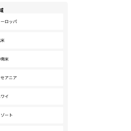
域
ヨーロッパ
北米
中南米
オセアニア
ハワイ
リゾート