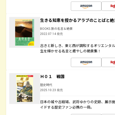
生きる知恵を授かるアラブのことばと絶
BOOKS 旅の名言＆絶景
2022.07.14 発売
古きと新しき、東と西が調和するオリエンタ
生を輝かせる名言と癒やしの絶景集！
Ｈ０１ 戦国
歴史時代
2025.10.23 発売
日本の城や古戦場、武将ゆかりの史跡、展示
イドする歴史ファン必携の一冊。