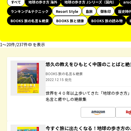
すべて
地球の歩き方 海外
地球の歩き方 Jシリーズ（国内）
aru
ランキング&テクニック
Resort Style
島旅
御朱印
歴史時
BOOKS 旅の名言＆絶景
BOOKS 旅と健康
BOOKS 旅の読み物
1〜20件/237件中 を表示
悠久の教えをひもとく中国のことばと絶
BOOKS 旅の名言＆絶景
2022.12.15 発売
世界を４０年以上歩いてきた「地球の歩き方
名言と癒やしの絶景集
今すぐ旅に出たくなる！地球の歩き方の