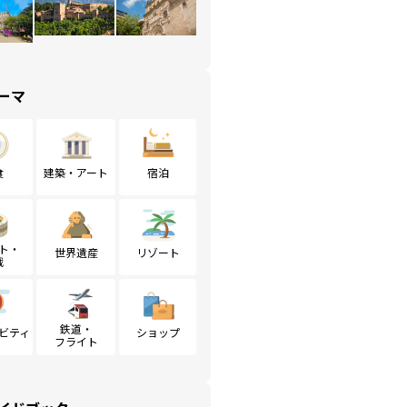
ーマ
食
建築・アート
宿泊
ト・
世界遺産
リゾート
戦
鉄道・
ビティ
ショップ
フライト