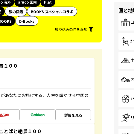
co 海外
aruco 国内
Plat
国と地
代
旅の図鑑
BOOKS スペシャルコラボ
BOOKS
D-Books
絞り込み条件を追加
景１００
」があなたにお届けする、人生を輝かせる中国の
詳細を見る
ことばと絶景１００