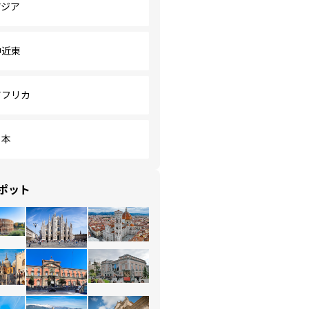
アジア
中近東
アフリカ
日本
ポット