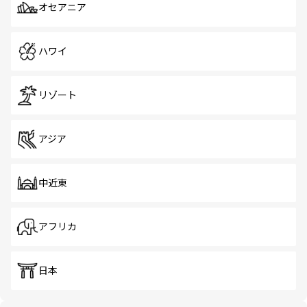
オセアニア
ハワイ
リゾート
アジア
中近東
アフリカ
日本