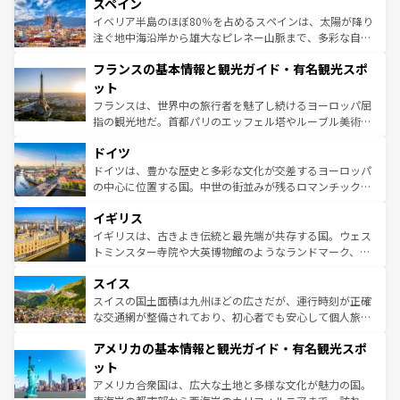
スペイン
ろん、トスカーナの美しい田園風景やアマルフィ海岸の絶
景など、自然景観も見逃せない。観光の合間には、本場の
イベリア半島のほぼ80％を占めるスペインは、太陽が降り
ピザやパスタなど、絶品のイタリア料理を堪能することも
注ぐ地中海沿岸から雄大なピレネー山脈まで、多彩な自然
できる。朝目覚めてから夜眠るまで、すべての瞬間を楽し
と文化が詰まったヨーロッパ屈指の旅行先だ。多様な地域
フランスの基本情報と観光ガイド・有名観光スポ
ませてくれるイタリアで、忘れられない旅をしてみよう！
文化が根付くこの国では、情熱的なフラメンコ、熱気あふ
なお、新着のイタリア情報は
コンテンツ一覧
を参照してほ
れる闘牛、そして美味しいタパスが生活の一部となってい
ット
しい。
る。首都マドリードの洗練された雰囲気や、バルセロナの
フランスは、世界中の旅行者を魅了し続けるヨーロッパ屈
アートに溢れた街角から、地方では古代ローマ遺跡や中世
指の観光地だ。首都パリのエッフェル塔やルーブル美術館
の城塞都市、穏やかなビーチリゾートまで多彩な表情を見
といった象徴的なスポットから、田舎町の古風な美しさま
せる。地方によって風土や気候が異なるスペインはその個
ドイツ
で、幅広い魅力が詰まっている。華麗な宮殿、歴史的な大
性で訪れる人を魅了する。 なお、新着のスペイン情報は
コ
聖堂、美しいビーチ、そして豊かな自然が、訪れる者を心
ドイツは、豊かな歴史と多彩な文化が交差するヨーロッパ
ンテンツ一覧
を参照してほしい。
から魅了する。また、フランスは美食の国としても知ら
の中心に位置する国。中世の街並みが残るロマンチック街
れ、フランス料理はユネスコ無形文化遺産にも登録されて
道から、未来を先取りするようなモダンな都市まで多様な
イギリス
いる。シャンパンの発祥地であるランス、プロヴァンスの
顔を持つこの国は、どこを歩いても飽きることがない。ベ
香り高いラベンダー畑など、多彩な楽しみ方が可能だ。さ
ルリンの文化的活気、バイエルン州のアルプスの絶景、そ
イギリスは、古きよき伝統と最先端が共存する国。ウェス
らに、パリ以外の地域にも魅力が溢れており、どの街角に
してライン川沿いのワイン畑といった風景は必見。ビール
トミンスター寺院や大英博物館のようなランドマーク、歴
も豊かな歴史と文化が息づいている。パリ以外の個性あふ
とソーセージを味わいながら地元の人と過ごす楽しい時間
史ある大学都市、美しい丘陵地帯や牧歌的な風景など、エ
れる地方に足を運ぶとそれぞれで全く異なる文化を体験で
スイス
は、お酒好きな人にはぜひ体験してほしい。 なお、新着の
リアごとに異なる魅力がある。また、優雅なアフタヌーン
きるだろう。 なお、新着のフランス情報は
コンテンツ一覧
ドイツ情報は
コンテンツ一覧
を参照してほしい。
ティー、ビール好きにはたまらない英国パブ、サッカー観
スイスの国土面積は九州ほどの広さだが、運行時刻が正確
を参照してほしい。
戦など、本場だからこそできる体験も豊富。イギリスを旅
な交通網が整備されており、初心者でも安心して個人旅行
して楽しみつくそう。 なお、新着のイギリス情報は
コンテ
を楽しめる。日本同様に時刻表どおりの旅が可能だ。中世
アメリカの基本情報と観光ガイド・有名観光スポ
ンツ一覧
を参照してほしい。
の建物がそのまま残る町や、スイスならではのユニークな
博物館もあり、アルプス観光だけでなく町歩きも満喫する
ット
ことができる。国民の所得が高いため物価も高いが、旅行
アメリカ合衆国は、広大な土地と多様な文化が魅力の国。
者向けの交通パス提供のサービスもあり、うまく活用すれ