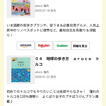
aruco 海外
2025.07.18 発売
いま話題の街歩きプランや、安うま＆必食台湾グルメ、人気上
昇中のリノベスポットに夜市など、最旬台北を先取り＆深掘
り！
詳細を見る
０４ 地球の歩き方 ａｒｕｃｏ ト
ルコ
aruco 海外
2020.01.22 発売
初めてのトルコでもやりたいことは全部やらなきゃ！ 憧れの
トルコを120％満喫☆ よくばり女子のプチぼうけんプラン満
載♪