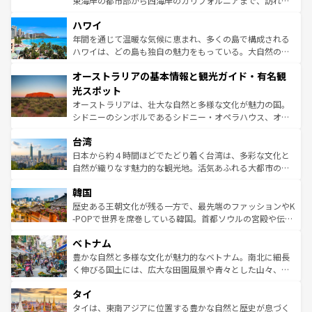
東海岸の都市部から西海岸のカリフォルニアまで、訪れる
ば市内交通費無料で観光を楽しむこともできる。 なお、新
場所ごとに異なる風景と体験が待っている。ニューヨーク
着のスイス情報は
コンテンツ一覧
を参照してほしい。
ハワイ
のような巨大都市は、観光、ショッピング、エンターテイ
ンメントが詰まった刺激的なスポットだ。一方、アメリカ
年間を通じて温暖な気候に恵まれ、多くの島で構成される
西部には大自然が広がり、グランドキャニオンやイエロー
ハワイは、どの島も独自の魅力をもっている。大自然の神
ストーン国立公園といった絶景が堪能できる。さらに、南
秘を感じたいなら、火山が生み出した壮大な景観を誇るハ
オーストラリアの基本情報と観光ガイド・有名観
部のニューオーリンズでは、音楽と美食が融合した独特の
ワイ島は見逃せない。また、定番の観光地といえばオアフ
文化が魅力。旅行者はアメリカの各地域で異なる魅力を楽
島だが、静かな自然を求めるならマウイ島やカウアイ島が
光スポット
しみながら、その多様性と豊かな歴史を感じることができ
おすすめ。エメラルドグリーンに輝く海をはじめ、豊かな
オーストラリアは、壮大な自然と多様な文化が魅力の国。
るだろう。車でのロードトリップや列車の旅も、アメリカ
文化や歴史が息づいている。「アロハスピリット」と呼ば
シドニーのシンボルであるシドニー・オペラハウス、オー
ならではの贅沢な旅のスタイルだ。 なお、新着のアメリカ
れるおもてなしの心で訪れる人々を迎えてくれるハワイの
ストラリア東海岸北部に広がる大サンゴ礁地帯グレートバ
情報は
コンテンツ一覧
を参照してほしい。
人々、おいしいローカルフードやハワイアンミュージッ
台湾
リアリーフや大陸中央部にそびえるウルル（エアーズロッ
ク、伝統的なフラダンスなど、すべてがハワイの魅力を彩
ク）、タスマニアの美しい原生林やケアンズの熱帯雨林な
日本から約４時間ほどでたどり着く台湾は、多彩な文化と
っている。訪れるたびに新しい発見と感動が待っているハ
ど、見どころがたくさん。また、カフェやワイン、オージ
自然が織りなす魅力的な観光地。活気あふれる大都市の台
ワイを、存分に味わってほしい。 なお、新着のハワイ情報
ービーフなどの食文化も豊かで、美味しいものであふれて
北やノスタルジックな町並みが人気な九份（ジォウフェ
は
コンテンツ一覧
を参照してほしい。
韓国
いる。アクティビティも充実しており、サーフィンやダイ
ン）、静ひつな山岳地帯である台湾東部など、都市の喧騒
ビング、ハイキングなど、アウトドア好きにはたまらな
と山間の静けさが共存しており、訪れる人に新しい発見と
歴史ある王朝文化が残る一方で、最先端のファッションやK
い。オーストラリアの多彩な魅力を存分に味わいつくそ
驚きをもたらしてくれる。また、奥深い台湾の食文化も魅
-POPで世界を席巻している韓国。首都ソウルの宮殿や伝統
う。 なお、新着のオーストラリア情報は
コンテンツ一覧
を
力で、夜市などの屋台グルメから高級料理、ヘルシーで美
家屋が並ぶエリアでは韓国の歴史と文化に浸ることがで
参照してほしい。
ベトナム
容にもいいと評判のスイーツなど、バラエティ豊かな料理
き、地方に足を延ばせば四季折々の自然美を楽しむことが
が味わえる。 なお、新着の台湾情報は
コンテンツ一覧
を参
できる。そして、キムチや焼肉、絶品のストリートフード
豊かな自然と多様な文化が魅力的なベトナム。南北に細長
照してほしい。
まで、さまざまな韓国料理が待っている。夜には、韓国な
く伸びる国土には、広大な田園風景や青々とした山々、世
らではのナイトライフも堪能できる。あたたかいホスピタ
界遺産に登録された壮大な自然景観が点在し、都市部では
タイ
リティに包まれながら、韓国の多彩な魅力を心ゆくまで味
急速な発展と共に伝統が息づく。ハノイの古い町並みやホ
わってみてほしい。 なお、新着の韓国情報は
コンテンツ一
ーチミン市のフランス統治時代の建物も、独特の雰囲気を
タイは、東南アジアに位置する豊かな自然と歴史が息づく