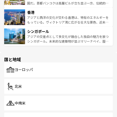
覧
を参照してほしい。
醸し出している。また、バラエティの豊かさとおいしさで
国だ。首都バンコクは高層ビルが立ち並ぶ一方、伝統的な
世界中の食通を魅了してやまないベトナム料理も魅力のひ
寺院や市場がいたるところに点在し、古きよき文化と現代
香港
とつ。フォーやバインミー、ベトナムコーヒーなどは、ぜ
の活気が交差している。北部ではチェンマイなどの山岳地
ひ現地で味わいたい。どの地域を訪れてもあたたかい人々
帯で自然と触れ合い、南部ではプーケットやクラビの美し
アジアと西洋の文化が交わる香港は、特有のエネルギーを
が旅行者を迎えてくれるので、きっと忘れられない旅にな
いビーチでリゾート気分を楽しむことができる。タイ料理
もっている。ヴィクトリア湾に広がる壮大な景色、近未来
るはずだ。 なお、新着のベトナム情報は
コンテンツ一覧
を
は世界的に有名で、屋台から高級レストランまで味覚を刺
的なアートスポット、そして歴史と現代が融合した町並
参照してほしい。
シンガポール
激する。気候は一年中温暖で、どの季節にも異なる楽しみ
み、どこを訪れても感動するはず。観光スポットが密集し
が待っている。親しみやすいタイの人々、仏教を中心とし
ており、効率よく見どころを回れるのも魅力。息をのむよ
アジアの交差点として多文化が融合した独自の魅力を放つ
た文化、そして多様な観光資源が、訪れる旅人を魅了し続
うな絶景から文化的な体験まで、香港を存分に楽しみ尽く
シンガポール。未来的な建築物が並ぶマリーナベイ、歴史
ける。 なお、新着のタイ情報は
コンテンツ一覧
を参照して
そう。 なお、新着の香港情報は
コンテンツ一覧
を参照して
と伝統を感じられるエスニックタウン、多数の緑豊かな公
ほしい。
ほしい。
園や自然保護区など、自然が調和した近代的な景観と文化
の多様性あふれるカラフルな町は、どこを歩いても新しい
国と地域
発見がある。さらに、治安のよさや充実した公共交通機関
も、旅行者にとっては魅力的なポイント。グルメも豊富
で、ホーカーズは地元の風情を楽しめる外せないスポット
ヨーロッパ
だ。訪れる人を飽きさせないシンガポールで、多様な魅力
を体感しよう。 なお、新着のシンガポール情報は
コンテン
ツ一覧
を参照してほしい。
北米
中南米