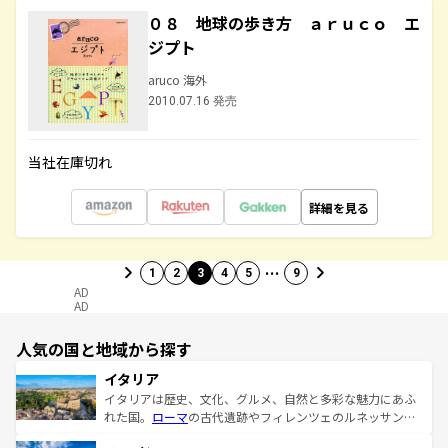
０８ 地球の歩き方 ａｒｕｃｏ エ
ジプト
aruco 海外
2010.07.16 発売
当社在庫切れ
詳細を見る
…
1
2
3
4
5
9
AD
AD
人気の国と地域から探す
イタリア
イタリアは歴史、文化、グルメ、自然と多彩な魅力にあふ
れた国。
ローマ
の古代遺跡やフィレンツェのルネッサンス
美術、ヴェネツィアの運河など、歴史あるスポットはもち