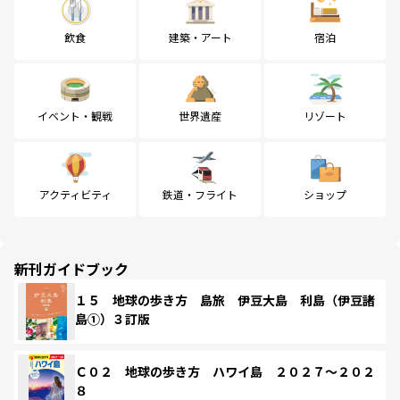
飲食
建築・アート
宿泊
イベント・観戦
世界遺産
リゾート
アクティビティ
鉄道・フライト
ショップ
新刊ガイドブック
１５ 地球の歩き方 島旅 伊豆大島 利島（伊豆諸
島①）３訂版
Ｃ０２ 地球の歩き方 ハワイ島 ２０２７～２０２
８