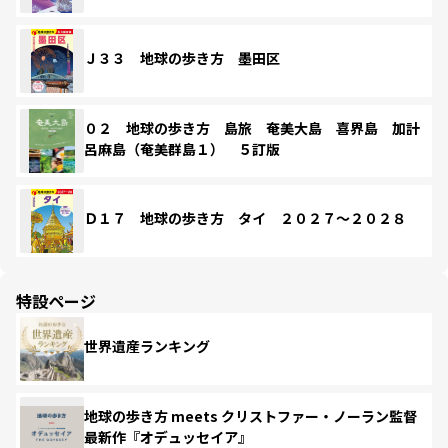
Ｊ３３ 地球の歩き方 墨田区
０２ 地球の歩き方 島旅 奄美大島 喜界島 加計
呂麻島（奄美群島１） ５訂版
Ｄ１７ 地球の歩き方 タイ ２０２７～２０２８
特設ページ
世界遺産ランキング
地球の歩き方 meets クリストファー・ノーラン監督
最新作『オデュッセイア』