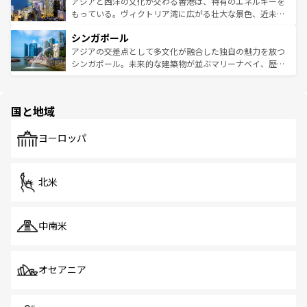
帯で自然と触れ合い、南部ではプーケットやクラビの美し
アジアと西洋の文化が交わる香港は、特有のエネルギーを
が旅行者を迎えてくれるので、きっと忘れられない旅にな
いビーチでリゾート気分を楽しむことができる。タイ料理
もっている。ヴィクトリア湾に広がる壮大な景色、近未来
るはずだ。 なお、新着のベトナム情報は
コンテンツ一覧
を
は世界的に有名で、屋台から高級レストランまで味覚を刺
的なアートスポット、そして歴史と現代が融合した町並
参照してほしい。
シンガポール
激する。気候は一年中温暖で、どの季節にも異なる楽しみ
み、どこを訪れても感動するはず。観光スポットが密集し
が待っている。親しみやすいタイの人々、仏教を中心とし
ており、効率よく見どころを回れるのも魅力。息をのむよ
アジアの交差点として多文化が融合した独自の魅力を放つ
た文化、そして多様な観光資源が、訪れる旅人を魅了し続
うな絶景から文化的な体験まで、香港を存分に楽しみ尽く
シンガポール。未来的な建築物が並ぶマリーナベイ、歴史
ける。 なお、新着のタイ情報は
コンテンツ一覧
を参照して
そう。 なお、新着の香港情報は
コンテンツ一覧
を参照して
と伝統を感じられるエスニックタウン、多数の緑豊かな公
ほしい。
ほしい。
園や自然保護区など、自然が調和した近代的な景観と文化
の多様性あふれるカラフルな町は、どこを歩いても新しい
国と地域
発見がある。さらに、治安のよさや充実した公共交通機関
も、旅行者にとっては魅力的なポイント。グルメも豊富
で、ホーカーズは地元の風情を楽しめる外せないスポット
ヨーロッパ
だ。訪れる人を飽きさせないシンガポールで、多様な魅力
を体感しよう。 なお、新着のシンガポール情報は
コンテン
ツ一覧
を参照してほしい。
北米
中南米
オセアニア