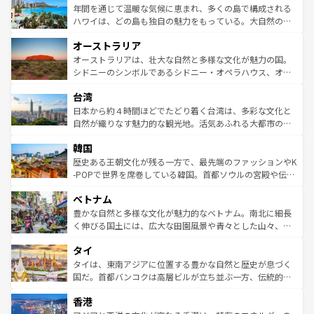
着のスイス情報は
コンテンツ一覧
を参照してほしい。
ンメントが詰まった刺激的なスポットだ。一方、アメリカ
年間を通じて温暖な気候に恵まれ、多くの島で構成される
西部には大自然が広がり、グランドキャニオンやイエロー
ハワイは、どの島も独自の魅力をもっている。大自然の神
ストーン国立公園といった絶景が堪能できる。さらに、南
秘を感じたいなら、火山が生み出した壮大な景観を誇るハ
オーストラリア
部のニューオーリンズでは、音楽と美食が融合した独特の
ワイ島は見逃せない。また、定番の観光地といえばオアフ
文化が魅力。旅行者はアメリカの各地域で異なる魅力を楽
島だが、静かな自然を求めるならマウイ島やカウアイ島が
オーストラリアは、壮大な自然と多様な文化が魅力の国。
しみながら、その多様性と豊かな歴史を感じることができ
おすすめ。エメラルドグリーンに輝く海をはじめ、豊かな
シドニーのシンボルであるシドニー・オペラハウス、オー
るだろう。車でのロードトリップや列車の旅も、アメリカ
文化や歴史が息づいている。「アロハスピリット」と呼ば
ストラリア東海岸北部に広がる大サンゴ礁地帯グレートバ
ならではの贅沢な旅のスタイルだ。 なお、新着のアメリカ
台湾
れるおもてなしの心で訪れる人々を迎えてくれるハワイの
リアリーフや大陸中央部にそびえるウルル（エアーズロッ
情報は
コンテンツ一覧
を参照してほしい。
人々、おいしいローカルフードやハワイアンミュージッ
ク）、タスマニアの美しい原生林やケアンズの熱帯雨林な
日本から約４時間ほどでたどり着く台湾は、多彩な文化と
ク、伝統的なフラダンスなど、すべてがハワイの魅力を彩
ど、見どころがたくさん。また、カフェやワイン、オージ
自然が織りなす魅力的な観光地。活気あふれる大都市の台
っている。訪れるたびに新しい発見と感動が待っているハ
ービーフなどの食文化も豊かで、美味しいものであふれて
北やノスタルジックな町並みが人気な九份（ジォウフェ
ワイを、存分に味わってほしい。 なお、新着のハワイ情報
韓国
いる。アクティビティも充実しており、サーフィンやダイ
ン）、静ひつな山岳地帯である台湾東部など、都市の喧騒
は
コンテンツ一覧
を参照してほしい。
ビング、ハイキングなど、アウトドア好きにはたまらな
と山間の静けさが共存しており、訪れる人に新しい発見と
歴史ある王朝文化が残る一方で、最先端のファッションやK
い。オーストラリアの多彩な魅力を存分に味わいつくそ
驚きをもたらしてくれる。また、奥深い台湾の食文化も魅
-POPで世界を席巻している韓国。首都ソウルの宮殿や伝統
う。 なお、新着のオーストラリア情報は
コンテンツ一覧
を
力で、夜市などの屋台グルメから高級料理、ヘルシーで美
家屋が並ぶエリアでは韓国の歴史と文化に浸ることがで
参照してほしい。
ベトナム
容にもいいと評判のスイーツなど、バラエティ豊かな料理
き、地方に足を延ばせば四季折々の自然美を楽しむことが
が味わえる。 なお、新着の台湾情報は
コンテンツ一覧
を参
できる。そして、キムチや焼肉、絶品のストリートフード
豊かな自然と多様な文化が魅力的なベトナム。南北に細長
照してほしい。
まで、さまざまな韓国料理が待っている。夜には、韓国な
く伸びる国土には、広大な田園風景や青々とした山々、世
らではのナイトライフも堪能できる。あたたかいホスピタ
界遺産に登録された壮大な自然景観が点在し、都市部では
タイ
リティに包まれながら、韓国の多彩な魅力を心ゆくまで味
急速な発展と共に伝統が息づく。ハノイの古い町並みやホ
わってみてほしい。 なお、新着の韓国情報は
コンテンツ一
ーチミン市のフランス統治時代の建物も、独特の雰囲気を
タイは、東南アジアに位置する豊かな自然と歴史が息づく
覧
を参照してほしい。
醸し出している。また、バラエティの豊かさとおいしさで
国だ。首都バンコクは高層ビルが立ち並ぶ一方、伝統的な
世界中の食通を魅了してやまないベトナム料理も魅力のひ
寺院や市場がいたるところに点在し、古きよき文化と現代
香港
とつ。フォーやバインミー、ベトナムコーヒーなどは、ぜ
の活気が交差している。北部ではチェンマイなどの山岳地
ひ現地で味わいたい。どの地域を訪れてもあたたかい人々