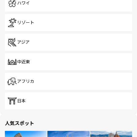
ハワイ
リゾート
アジア
中近東
アフリカ
日本
人気スポット