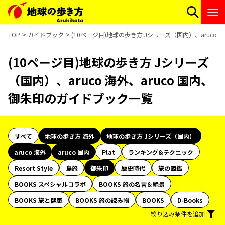
TOP
ガイドブック
(10ページ目)地球の歩き方 Jシリーズ（国内）、aruco
(10ページ目)地球の歩き方 Jシリーズ
（国内）、aruco 海外、aruco 国内、
御朱印のガイドブック一覧
すべて
地球の歩き方 海外
地球の歩き方 Jシリーズ（国内）
aruco 海外
aruco 国内
Plat
ランキング&テクニック
Resort Style
島旅
御朱印
歴史時代
旅の図鑑
BOOKS スペシャルコラボ
BOOKS 旅の名言＆絶景
BOOKS 旅と健康
BOOKS 旅の読み物
BOOKS
D-Books
絞り込み条件を追加