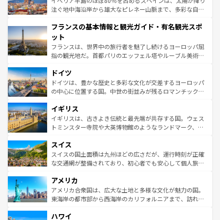
イベリア半島のほぼ80％を占めるスペインは、太陽が降り
ピザやパスタなど、絶品のイタリア料理を堪能することも
注ぐ地中海沿岸から雄大なピレネー山脈まで、多彩な自然
できる。朝目覚めてから夜眠るまで、すべての瞬間を楽し
と文化が詰まったヨーロッパ屈指の旅行先だ。多様な地域
フランスの基本情報と観光ガイド・有名観光スポ
ませてくれるイタリアで、忘れられない旅をしてみよう！
文化が根付くこの国では、情熱的なフラメンコ、熱気あふ
なお、新着のイタリア情報は
コンテンツ一覧
を参照してほ
れる闘牛、そして美味しいタパスが生活の一部となってい
ット
しい。
る。首都マドリードの洗練された雰囲気や、バルセロナの
フランスは、世界中の旅行者を魅了し続けるヨーロッパ屈
アートに溢れた街角から、地方では古代ローマ遺跡や中世
指の観光地だ。首都パリのエッフェル塔やルーブル美術館
の城塞都市、穏やかなビーチリゾートまで多彩な表情を見
といった象徴的なスポットから、田舎町の古風な美しさま
せる。地方によって風土や気候が異なるスペインはその個
ドイツ
で、幅広い魅力が詰まっている。華麗な宮殿、歴史的な大
性で訪れる人を魅了する。 なお、新着のスペイン情報は
コ
聖堂、美しいビーチ、そして豊かな自然が、訪れる者を心
ドイツは、豊かな歴史と多彩な文化が交差するヨーロッパ
ンテンツ一覧
を参照してほしい。
から魅了する。また、フランスは美食の国としても知ら
の中心に位置する国。中世の街並みが残るロマンチック街
れ、フランス料理はユネスコ無形文化遺産にも登録されて
道から、未来を先取りするようなモダンな都市まで多様な
イギリス
いる。シャンパンの発祥地であるランス、プロヴァンスの
顔を持つこの国は、どこを歩いても飽きることがない。ベ
香り高いラベンダー畑など、多彩な楽しみ方が可能だ。さ
ルリンの文化的活気、バイエルン州のアルプスの絶景、そ
イギリスは、古きよき伝統と最先端が共存する国。ウェス
らに、パリ以外の地域にも魅力が溢れており、どの街角に
してライン川沿いのワイン畑といった風景は必見。ビール
トミンスター寺院や大英博物館のようなランドマーク、歴
も豊かな歴史と文化が息づいている。パリ以外の個性あふ
とソーセージを味わいながら地元の人と過ごす楽しい時間
史ある大学都市、美しい丘陵地帯や牧歌的な風景など、エ
れる地方に足を運ぶとそれぞれで全く異なる文化を体験で
スイス
は、お酒好きな人にはぜひ体験してほしい。 なお、新着の
リアごとに異なる魅力がある。また、優雅なアフタヌーン
きるだろう。 なお、新着のフランス情報は
コンテンツ一覧
ドイツ情報は
コンテンツ一覧
を参照してほしい。
ティー、ビール好きにはたまらない英国パブ、サッカー観
スイスの国土面積は九州ほどの広さだが、運行時刻が正確
を参照してほしい。
戦など、本場だからこそできる体験も豊富。イギリスを旅
な交通網が整備されており、初心者でも安心して個人旅行
して楽しみつくそう。 なお、新着のイギリス情報は
コンテ
を楽しめる。日本同様に時刻表どおりの旅が可能だ。中世
アメリカ
ンツ一覧
を参照してほしい。
の建物がそのまま残る町や、スイスならではのユニークな
博物館もあり、アルプス観光だけでなく町歩きも満喫する
アメリカ合衆国は、広大な土地と多様な文化が魅力の国。
ことができる。国民の所得が高いため物価も高いが、旅行
東海岸の都市部から西海岸のカリフォルニアまで、訪れる
者向けの交通パス提供のサービスもあり、うまく活用すれ
場所ごとに異なる風景と体験が待っている。ニューヨーク
ハワイ
ば市内交通費無料で観光を楽しむこともできる。 なお、新
のような巨大都市は、観光、ショッピング、エンターテイ