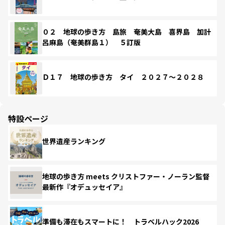
０２ 地球の歩き方 島旅 奄美大島 喜界島 加計
呂麻島（奄美群島１） ５訂版
Ｄ１７ 地球の歩き方 タイ ２０２７～２０２８
特設ページ
世界遺産ランキング
地球の歩き方 meets クリストファー・ノーラン監督
最新作『オデュッセイア』
準備も滞在もスマートに！ トラベルハック2026