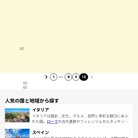
AD
…
1
8
9
10
AD
AD
人気の国と地域から探す
イタリア
イタリアは歴史、文化、グルメ、自然と多彩な魅力にあふ
れた国。
ローマ
の古代遺跡やフィレンツェのルネッサンス
美術、ヴェネツィアの運河など、歴史あるスポットはもち
スペイン
ろん、トスカーナの美しい田園風景やアマルフィ海岸の絶
景など、自然景観も見逃せない。観光の合間には、本場の