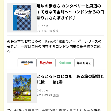
地球の歩き方 カンタベリーと周辺の
すてきな田舎町へ～ロンドンからの日
帰りおさんぽガイド♪
D-Books
2018.07.26 発売
英会話本でおなじみの「Kayoの“秘密のノート”」シリーズの
著者が、今度は自分の滞在するロンドン南東の田舎町をご紹
介！
詳細を見る
とろとろトロピカル ある旅の記録と
記憶。 第1巻
D-Books
2018.03.29 発売
子供の頃から夢見ていた南の島に滞在することになった筆者