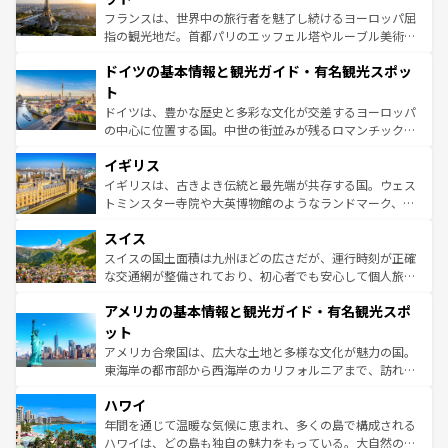
る。首都マドリードの洗練された雰囲気や、バルセロナの
フランスは、世界中の旅行者を魅了し続けるヨーロッパ屈
アートに溢れた街角から、地方では古代ローマ遺跡や中世
指の観光地だ。首都パリのエッフェル塔やルーブル美術館
の城塞都市、穏やかなビーチリゾートまで多彩な表情を見
といった象徴的なスポットから、田舎町の古風な美しさま
せる。地方によって風土や気候が異なるスペインはその個
ドイツの基本情報と観光ガイド・有名観光スポッ
で、幅広い魅力が詰まっている。華麗な宮殿、歴史的な大
性で訪れる人を魅了する。 なお、新着のスペイン情報は
コ
聖堂、美しいビーチ、そして豊かな自然が、訪れる者を心
ト
ンテンツ一覧
を参照してほしい。
から魅了する。また、フランスは美食の国としても知ら
ドイツは、豊かな歴史と多彩な文化が交差するヨーロッパ
れ、フランス料理はユネスコ無形文化遺産にも登録されて
の中心に位置する国。中世の街並みが残るロマンチック街
いる。シャンパンの発祥地であるランス、プロヴァンスの
道から、未来を先取りするようなモダンな都市まで多様な
香り高いラベンダー畑など、多彩な楽しみ方が可能だ。さ
イギリス
顔を持つこの国は、どこを歩いても飽きることがない。ベ
らに、パリ以外の地域にも魅力が溢れており、どの街角に
ルリンの文化的活気、バイエルン州のアルプスの絶景、そ
イギリスは、古きよき伝統と最先端が共存する国。ウェス
も豊かな歴史と文化が息づいている。パリ以外の個性あふ
してライン川沿いのワイン畑といった風景は必見。ビール
トミンスター寺院や大英博物館のようなランドマーク、歴
れる地方に足を運ぶとそれぞれで全く異なる文化を体験で
とソーセージを味わいながら地元の人と過ごす楽しい時間
史ある大学都市、美しい丘陵地帯や牧歌的な風景など、エ
きるだろう。 なお、新着のフランス情報は
コンテンツ一覧
スイス
は、お酒好きな人にはぜひ体験してほしい。 なお、新着の
リアごとに異なる魅力がある。また、優雅なアフタヌーン
を参照してほしい。
ドイツ情報は
コンテンツ一覧
を参照してほしい。
ティー、ビール好きにはたまらない英国パブ、サッカー観
スイスの国土面積は九州ほどの広さだが、運行時刻が正確
戦など、本場だからこそできる体験も豊富。イギリスを旅
な交通網が整備されており、初心者でも安心して個人旅行
して楽しみつくそう。 なお、新着のイギリス情報は
コンテ
を楽しめる。日本同様に時刻表どおりの旅が可能だ。中世
アメリカの基本情報と観光ガイド・有名観光スポ
ンツ一覧
を参照してほしい。
の建物がそのまま残る町や、スイスならではのユニークな
博物館もあり、アルプス観光だけでなく町歩きも満喫する
ット
ことができる。国民の所得が高いため物価も高いが、旅行
アメリカ合衆国は、広大な土地と多様な文化が魅力の国。
者向けの交通パス提供のサービスもあり、うまく活用すれ
東海岸の都市部から西海岸のカリフォルニアまで、訪れる
ば市内交通費無料で観光を楽しむこともできる。 なお、新
場所ごとに異なる風景と体験が待っている。ニューヨーク
着のスイス情報は
コンテンツ一覧
を参照してほしい。
ハワイ
のような巨大都市は、観光、ショッピング、エンターテイ
ンメントが詰まった刺激的なスポットだ。一方、アメリカ
年間を通じて温暖な気候に恵まれ、多くの島で構成される
西部には大自然が広がり、グランドキャニオンやイエロー
ハワイは、どの島も独自の魅力をもっている。大自然の神