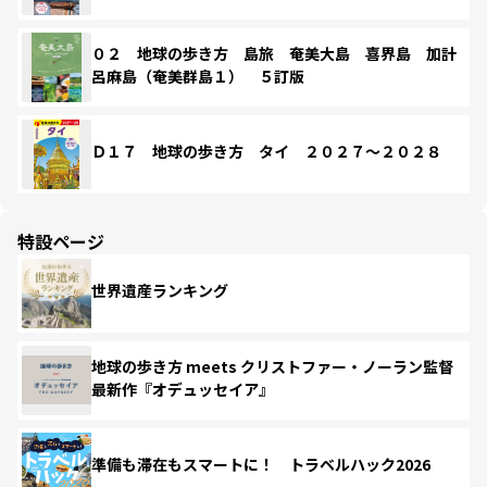
０２ 地球の歩き方 島旅 奄美大島 喜界島 加計
呂麻島（奄美群島１） ５訂版
Ｄ１７ 地球の歩き方 タイ ２０２７～２０２８
特設ページ
世界遺産ランキング
地球の歩き方 meets クリストファー・ノーラン監督
最新作『オデュッセイア』
準備も滞在もスマートに！ トラベルハック2026