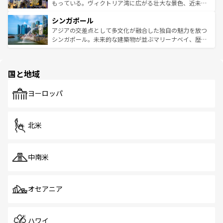
が旅行者を迎えてくれるので、きっと忘れられない旅にな
いビーチでリゾート気分を楽しむことができる。タイ料理
もっている。ヴィクトリア湾に広がる壮大な景色、近未来
るはずだ。 なお、新着のベトナム情報は
コンテンツ一覧
を
は世界的に有名で、屋台から高級レストランまで味覚を刺
的なアートスポット、そして歴史と現代が融合した町並
参照してほしい。
シンガポール
激する。気候は一年中温暖で、どの季節にも異なる楽しみ
み、どこを訪れても感動するはず。観光スポットが密集し
が待っている。親しみやすいタイの人々、仏教を中心とし
ており、効率よく見どころを回れるのも魅力。息をのむよ
アジアの交差点として多文化が融合した独自の魅力を放つ
た文化、そして多様な観光資源が、訪れる旅人を魅了し続
うな絶景から文化的な体験まで、香港を存分に楽しみ尽く
シンガポール。未来的な建築物が並ぶマリーナベイ、歴史
ける。 なお、新着のタイ情報は
コンテンツ一覧
を参照して
そう。 なお、新着の香港情報は
コンテンツ一覧
を参照して
と伝統を感じられるエスニックタウン、多数の緑豊かな公
ほしい。
ほしい。
園や自然保護区など、自然が調和した近代的な景観と文化
の多様性あふれるカラフルな町は、どこを歩いても新しい
国と地域
発見がある。さらに、治安のよさや充実した公共交通機関
も、旅行者にとっては魅力的なポイント。グルメも豊富
で、ホーカーズは地元の風情を楽しめる外せないスポット
ヨーロッパ
だ。訪れる人を飽きさせないシンガポールで、多様な魅力
を体感しよう。 なお、新着のシンガポール情報は
コンテン
ツ一覧
を参照してほしい。
北米
中南米
オセアニア
ハワイ