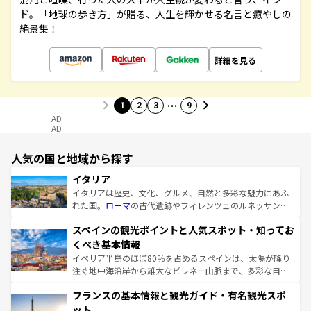
ド。「地球の歩き方」が贈る、人生を輝かせる名言と癒やしの
絶景集！
詳細を見る
…
1
2
3
9
AD
AD
人気の国と地域から探す
イタリア
イタリアは歴史、文化、グルメ、自然と多彩な魅力にあふ
れた国。
ローマ
の古代遺跡やフィレンツェのルネッサンス
美術、ヴェネツィアの運河など、歴史あるスポットはもち
スペインの観光ポイントと人気スポット・知ってお
ろん、トスカーナの美しい田園風景やアマルフィ海岸の絶
景など、自然景観も見逃せない。観光の合間には、本場の
くべき基本情報
ピザやパスタなど、絶品のイタリア料理を堪能することも
イベリア半島のほぼ80％を占めるスペインは、太陽が降り
できる。朝目覚めてから夜眠るまで、すべての瞬間を楽し
注ぐ地中海沿岸から雄大なピレネー山脈まで、多彩な自然
ませてくれるイタリアで、忘れられない旅をしてみよう！
と文化が詰まったヨーロッパ屈指の旅行先だ。多様な地域
なお、新着のイタリア情報は
コンテンツ一覧
を参照してほ
フランスの基本情報と観光ガイド・有名観光スポ
文化が根付くこの国では、情熱的なフラメンコ、熱気あふ
しい。
れる闘牛、そして美味しいタパスが生活の一部となってい
ット