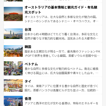
ストーン国立公園といった絶景が堪能できる。さらに、南
秘を感じたいなら、火山が生み出した壮大な景観を誇るハ
オーストラリアの基本情報と観光ガイド・有名観
部のニューオーリンズでは、音楽と美食が融合した独特の
ワイ島は見逃せない。また、定番の観光地といえばオアフ
文化が魅力。旅行者はアメリカの各地域で異なる魅力を楽
島だが、静かな自然を求めるならマウイ島やカウアイ島が
光スポット
しみながら、その多様性と豊かな歴史を感じることができ
おすすめ。エメラルドグリーンに輝く海をはじめ、豊かな
オーストラリアは、壮大な自然と多様な文化が魅力の国。
るだろう。車でのロードトリップや列車の旅も、アメリカ
文化や歴史が息づいている。「アロハスピリット」と呼ば
シドニーのシンボルであるシドニー・オペラハウス、オー
ならではの贅沢な旅のスタイルだ。 なお、新着のアメリカ
れるおもてなしの心で訪れる人々を迎えてくれるハワイの
ストラリア東海岸北部に広がる大サンゴ礁地帯グレートバ
情報は
コンテンツ一覧
を参照してほしい。
人々、おいしいローカルフードやハワイアンミュージッ
台湾
リアリーフや大陸中央部にそびえるウルル（エアーズロッ
ク、伝統的なフラダンスなど、すべてがハワイの魅力を彩
ク）、タスマニアの美しい原生林やケアンズの熱帯雨林な
日本から約４時間ほどでたどり着く台湾は、多彩な文化と
っている。訪れるたびに新しい発見と感動が待っているハ
ど、見どころがたくさん。また、カフェやワイン、オージ
自然が織りなす魅力的な観光地。活気あふれる大都市の台
ワイを、存分に味わってほしい。 なお、新着のハワイ情報
ービーフなどの食文化も豊かで、美味しいものであふれて
北やノスタルジックな町並みが人気な九份（ジォウフェ
は
コンテンツ一覧
を参照してほしい。
韓国
いる。アクティビティも充実しており、サーフィンやダイ
ン）、静ひつな山岳地帯である台湾東部など、都市の喧騒
ビング、ハイキングなど、アウトドア好きにはたまらな
と山間の静けさが共存しており、訪れる人に新しい発見と
歴史ある王朝文化が残る一方で、最先端のファッションやK
い。オーストラリアの多彩な魅力を存分に味わいつくそ
驚きをもたらしてくれる。また、奥深い台湾の食文化も魅
-POPで世界を席巻している韓国。首都ソウルの宮殿や伝統
う。 なお、新着のオーストラリア情報は
コンテンツ一覧
を
力で、夜市などの屋台グルメから高級料理、ヘルシーで美
家屋が並ぶエリアでは韓国の歴史と文化に浸ることがで
参照してほしい。
ベトナム
容にもいいと評判のスイーツなど、バラエティ豊かな料理
き、地方に足を延ばせば四季折々の自然美を楽しむことが
が味わえる。 なお、新着の台湾情報は
コンテンツ一覧
を参
できる。そして、キムチや焼肉、絶品のストリートフード
豊かな自然と多様な文化が魅力的なベトナム。南北に細長
照してほしい。
まで、さまざまな韓国料理が待っている。夜には、韓国な
く伸びる国土には、広大な田園風景や青々とした山々、世
らではのナイトライフも堪能できる。あたたかいホスピタ
界遺産に登録された壮大な自然景観が点在し、都市部では
タイ
リティに包まれながら、韓国の多彩な魅力を心ゆくまで味
急速な発展と共に伝統が息づく。ハノイの古い町並みやホ
わってみてほしい。 なお、新着の韓国情報は
コンテンツ一
ーチミン市のフランス統治時代の建物も、独特の雰囲気を
タイは、東南アジアに位置する豊かな自然と歴史が息づく
覧
を参照してほしい。
醸し出している。また、バラエティの豊かさとおいしさで
国だ。首都バンコクは高層ビルが立ち並ぶ一方、伝統的な
世界中の食通を魅了してやまないベトナム料理も魅力のひ
寺院や市場がいたるところに点在し、古きよき文化と現代
香港
とつ。フォーやバインミー、ベトナムコーヒーなどは、ぜ
の活気が交差している。北部ではチェンマイなどの山岳地
ひ現地で味わいたい。どの地域を訪れてもあたたかい人々
帯で自然と触れ合い、南部ではプーケットやクラビの美し
アジアと西洋の文化が交わる香港は、特有のエネルギーを