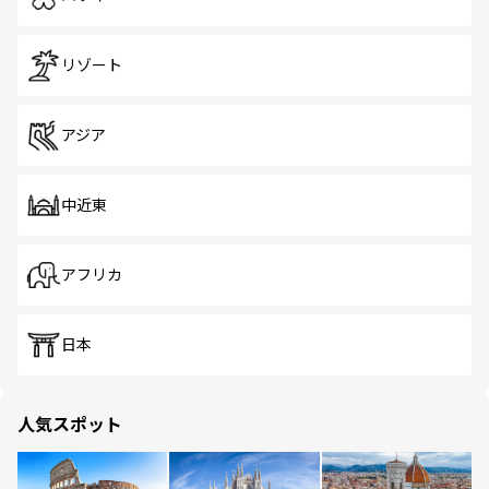
リゾート
アジア
中近東
アフリカ
日本
人気スポット