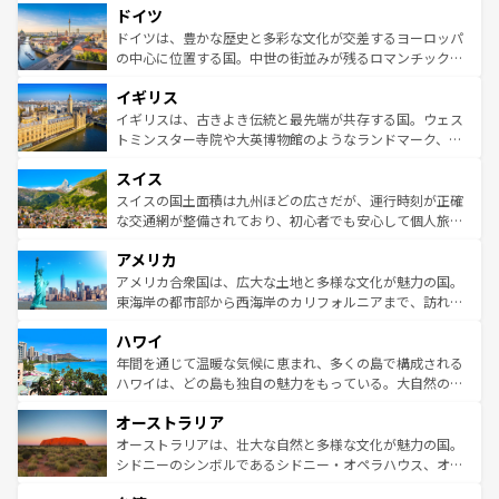
せる。地方によって風土や気候が異なるスペインはその個
ドイツ
で、幅広い魅力が詰まっている。華麗な宮殿、歴史的な大
性で訪れる人を魅了する。 なお、新着のスペイン情報は
コ
聖堂、美しいビーチ、そして豊かな自然が、訪れる者を心
ドイツは、豊かな歴史と多彩な文化が交差するヨーロッパ
ンテンツ一覧
を参照してほしい。
から魅了する。また、フランスは美食の国としても知ら
の中心に位置する国。中世の街並みが残るロマンチック街
れ、フランス料理はユネスコ無形文化遺産にも登録されて
道から、未来を先取りするようなモダンな都市まで多様な
イギリス
いる。シャンパンの発祥地であるランス、プロヴァンスの
顔を持つこの国は、どこを歩いても飽きることがない。ベ
香り高いラベンダー畑など、多彩な楽しみ方が可能だ。さ
ルリンの文化的活気、バイエルン州のアルプスの絶景、そ
イギリスは、古きよき伝統と最先端が共存する国。ウェス
らに、パリ以外の地域にも魅力が溢れており、どの街角に
してライン川沿いのワイン畑といった風景は必見。ビール
トミンスター寺院や大英博物館のようなランドマーク、歴
も豊かな歴史と文化が息づいている。パリ以外の個性あふ
とソーセージを味わいながら地元の人と過ごす楽しい時間
史ある大学都市、美しい丘陵地帯や牧歌的な風景など、エ
れる地方に足を運ぶとそれぞれで全く異なる文化を体験で
スイス
は、お酒好きな人にはぜひ体験してほしい。 なお、新着の
リアごとに異なる魅力がある。また、優雅なアフタヌーン
きるだろう。 なお、新着のフランス情報は
コンテンツ一覧
ドイツ情報は
コンテンツ一覧
を参照してほしい。
ティー、ビール好きにはたまらない英国パブ、サッカー観
スイスの国土面積は九州ほどの広さだが、運行時刻が正確
を参照してほしい。
戦など、本場だからこそできる体験も豊富。イギリスを旅
な交通網が整備されており、初心者でも安心して個人旅行
して楽しみつくそう。 なお、新着のイギリス情報は
コンテ
を楽しめる。日本同様に時刻表どおりの旅が可能だ。中世
アメリカ
ンツ一覧
を参照してほしい。
の建物がそのまま残る町や、スイスならではのユニークな
博物館もあり、アルプス観光だけでなく町歩きも満喫する
アメリカ合衆国は、広大な土地と多様な文化が魅力の国。
ことができる。国民の所得が高いため物価も高いが、旅行
東海岸の都市部から西海岸のカリフォルニアまで、訪れる
者向けの交通パス提供のサービスもあり、うまく活用すれ
場所ごとに異なる風景と体験が待っている。ニューヨーク
ハワイ
ば市内交通費無料で観光を楽しむこともできる。 なお、新
のような巨大都市は、観光、ショッピング、エンターテイ
着のスイス情報は
コンテンツ一覧
を参照してほしい。
ンメントが詰まった刺激的なスポットだ。一方、アメリカ
年間を通じて温暖な気候に恵まれ、多くの島で構成される
西部には大自然が広がり、グランドキャニオンやイエロー
ハワイは、どの島も独自の魅力をもっている。大自然の神
ストーン国立公園といった絶景が堪能できる。さらに、南
秘を感じたいなら、火山が生み出した壮大な景観を誇るハ
オーストラリア
部のニューオーリンズでは、音楽と美食が融合した独特の
ワイ島は見逃せない。また、定番の観光地といえばオアフ
文化が魅力。旅行者はアメリカの各地域で異なる魅力を楽
島だが、静かな自然を求めるならマウイ島やカウアイ島が
オーストラリアは、壮大な自然と多様な文化が魅力の国。
しみながら、その多様性と豊かな歴史を感じることができ
おすすめ。エメラルドグリーンに輝く海をはじめ、豊かな
シドニーのシンボルであるシドニー・オペラハウス、オー
るだろう。車でのロードトリップや列車の旅も、アメリカ
文化や歴史が息づいている。「アロハスピリット」と呼ば
ストラリア東海岸北部に広がる大サンゴ礁地帯グレートバ