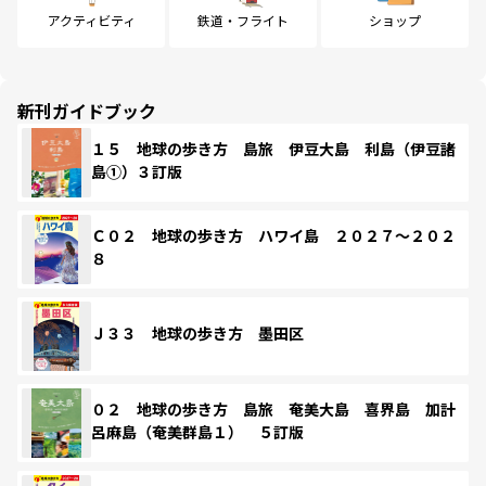
アクティビティ
鉄道・フライト
ショップ
新刊ガイドブック
１５ 地球の歩き方 島旅 伊豆大島 利島（伊豆諸
島①）３訂版
Ｃ０２ 地球の歩き方 ハワイ島 ２０２７～２０２
８
Ｊ３３ 地球の歩き方 墨田区
０２ 地球の歩き方 島旅 奄美大島 喜界島 加計
呂麻島（奄美群島１） ５訂版