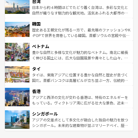
ならではの贅沢な旅のスタイルだ。 なお、新着のアメリカ
台湾
れるおもてなしの心で訪れる人々を迎えてくれるハワイの
リアリーフや大陸中央部にそびえるウルル（エアーズロッ
情報は
コンテンツ一覧
を参照してほしい。
人々、おいしいローカルフードやハワイアンミュージッ
ク）、タスマニアの美しい原生林やケアンズの熱帯雨林な
日本から約４時間ほどでたどり着く台湾は、多彩な文化と
ク、伝統的なフラダンスなど、すべてがハワイの魅力を彩
ど、見どころがたくさん。また、カフェやワイン、オージ
自然が織りなす魅力的な観光地。活気あふれる大都市の台
っている。訪れるたびに新しい発見と感動が待っているハ
ービーフなどの食文化も豊かで、美味しいものであふれて
北やノスタルジックな町並みが人気な九份（ジォウフェ
ワイを、存分に味わってほしい。 なお、新着のハワイ情報
韓国
いる。アクティビティも充実しており、サーフィンやダイ
ン）、静ひつな山岳地帯である台湾東部など、都市の喧騒
は
コンテンツ一覧
を参照してほしい。
ビング、ハイキングなど、アウトドア好きにはたまらな
と山間の静けさが共存しており、訪れる人に新しい発見と
歴史ある王朝文化が残る一方で、最先端のファッションやK
い。オーストラリアの多彩な魅力を存分に味わいつくそ
驚きをもたらしてくれる。また、奥深い台湾の食文化も魅
-POPで世界を席巻している韓国。首都ソウルの宮殿や伝統
う。 なお、新着のオーストラリア情報は
コンテンツ一覧
を
力で、夜市などの屋台グルメから高級料理、ヘルシーで美
家屋が並ぶエリアでは韓国の歴史と文化に浸ることがで
参照してほしい。
ベトナム
容にもいいと評判のスイーツなど、バラエティ豊かな料理
き、地方に足を延ばせば四季折々の自然美を楽しむことが
が味わえる。 なお、新着の台湾情報は
コンテンツ一覧
を参
できる。そして、キムチや焼肉、絶品のストリートフード
豊かな自然と多様な文化が魅力的なベトナム。南北に細長
照してほしい。
まで、さまざまな韓国料理が待っている。夜には、韓国な
く伸びる国土には、広大な田園風景や青々とした山々、世
らではのナイトライフも堪能できる。あたたかいホスピタ
界遺産に登録された壮大な自然景観が点在し、都市部では
タイ
リティに包まれながら、韓国の多彩な魅力を心ゆくまで味
急速な発展と共に伝統が息づく。ハノイの古い町並みやホ
わってみてほしい。 なお、新着の韓国情報は
コンテンツ一
ーチミン市のフランス統治時代の建物も、独特の雰囲気を
タイは、東南アジアに位置する豊かな自然と歴史が息づく
覧
を参照してほしい。
醸し出している。また、バラエティの豊かさとおいしさで
国だ。首都バンコクは高層ビルが立ち並ぶ一方、伝統的な
世界中の食通を魅了してやまないベトナム料理も魅力のひ
寺院や市場がいたるところに点在し、古きよき文化と現代
香港
とつ。フォーやバインミー、ベトナムコーヒーなどは、ぜ
の活気が交差している。北部ではチェンマイなどの山岳地
ひ現地で味わいたい。どの地域を訪れてもあたたかい人々
帯で自然と触れ合い、南部ではプーケットやクラビの美し
アジアと西洋の文化が交わる香港は、特有のエネルギーを
が旅行者を迎えてくれるので、きっと忘れられない旅にな
いビーチでリゾート気分を楽しむことができる。タイ料理
もっている。ヴィクトリア湾に広がる壮大な景色、近未来
るはずだ。 なお、新着のベトナム情報は
コンテンツ一覧
を
は世界的に有名で、屋台から高級レストランまで味覚を刺
的なアートスポット、そして歴史と現代が融合した町並
参照してほしい。
シンガポール
激する。気候は一年中温暖で、どの季節にも異なる楽しみ
み、どこを訪れても感動するはず。観光スポットが密集し
が待っている。親しみやすいタイの人々、仏教を中心とし
ており、効率よく見どころを回れるのも魅力。息をのむよ
アジアの交差点として多文化が融合した独自の魅力を放つ
た文化、そして多様な観光資源が、訪れる旅人を魅了し続
うな絶景から文化的な体験まで、香港を存分に楽しみ尽く
シンガポール。未来的な建築物が並ぶマリーナベイ、歴史
ける。 なお、新着のタイ情報は
コンテンツ一覧
を参照して
そう。 なお、新着の香港情報は
コンテンツ一覧
を参照して
と伝統を感じられるエスニックタウン、多数の緑豊かな公
ほしい。
ほしい。
園や自然保護区など、自然が調和した近代的な景観と文化