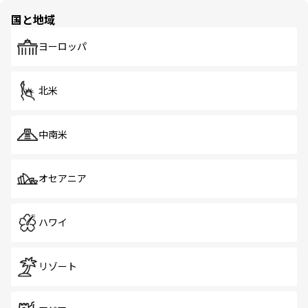
の多様性あふれるカラフルな町は、どこを歩いても新しい
国と地域
発見がある。さらに、治安のよさや充実した公共交通機関
も、旅行者にとっては魅力的なポイント。グルメも豊富
で、ホーカーズは地元の風情を楽しめる外せないスポット
ヨーロッパ
だ。訪れる人を飽きさせないシンガポールで、多様な魅力
を体感しよう。 なお、新着のシンガポール情報は
コンテン
ツ一覧
を参照してほしい。
北米
中南米
オセアニア
ハワイ
リゾート