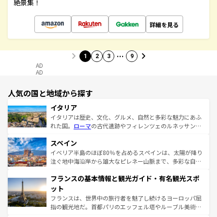
絶景集！
詳細を見る
…
1
2
3
9
AD
AD
人気の国と地域から探す
イタリア
イタリアは歴史、文化、グルメ、自然と多彩な魅力にあふ
れた国。
ローマ
の古代遺跡やフィレンツェのルネッサンス
美術、ヴェネツィアの運河など、歴史あるスポットはもち
スペイン
ろん、トスカーナの美しい田園風景やアマルフィ海岸の絶
景など、自然景観も見逃せない。観光の合間には、本場の
イベリア半島のほぼ80％を占めるスペインは、太陽が降り
ピザやパスタなど、絶品のイタリア料理を堪能することも
注ぐ地中海沿岸から雄大なピレネー山脈まで、多彩な自然
できる。朝目覚めてから夜眠るまで、すべての瞬間を楽し
と文化が詰まったヨーロッパ屈指の旅行先だ。多様な地域
フランスの基本情報と観光ガイド・有名観光スポ
ませてくれるイタリアで、忘れられない旅をしてみよう！
文化が根付くこの国では、情熱的なフラメンコ、熱気あふ
なお、新着のイタリア情報は
コンテンツ一覧
を参照してほ
れる闘牛、そして美味しいタパスが生活の一部となってい
ット
しい。
る。首都マドリードの洗練された雰囲気や、バルセロナの
フランスは、世界中の旅行者を魅了し続けるヨーロッパ屈
アートに溢れた街角から、地方では古代ローマ遺跡や中世
指の観光地だ。首都パリのエッフェル塔やルーブル美術館
の城塞都市、穏やかなビーチリゾートまで多彩な表情を見
といった象徴的なスポットから、田舎町の古風な美しさま