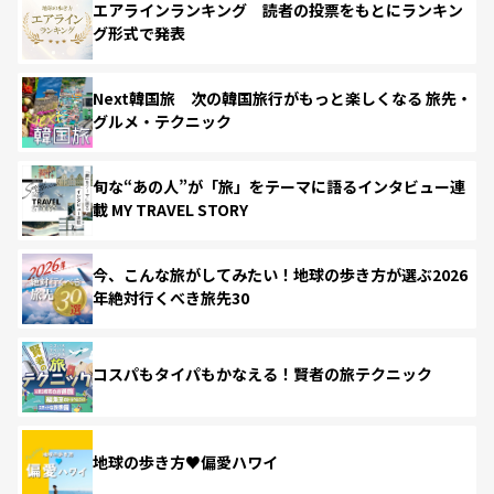
エアラインランキング 読者の投票をもとにランキン
グ形式で発表
Next韓国旅 次の韓国旅行がもっと楽しくなる 旅先・
グルメ・テクニック
旬な“あの人”が「旅」をテーマに語るインタビュー連
載 MY TRAVEL STORY
今、こんな旅がしてみたい！地球の歩き方が選ぶ2026
年絶対行くべき旅先30
コスパもタイパもかなえる！賢者の旅テクニック
地球の歩き方♥偏愛ハワイ