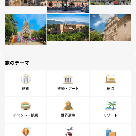
旅のテーマ
飲食
建築・アート
宿泊
イベント・観戦
世界遺産
リゾート