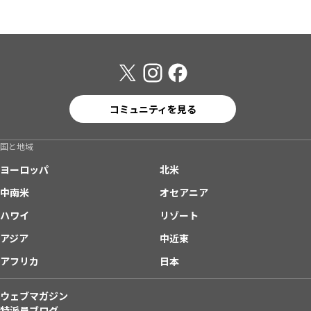
コミュニティを見る
国と地域
ヨーロッパ
北米
中南米
オセアニア
ハワイ
リゾート
アジア
中近東
アフリカ
日本
ウェブマガジン
特派員ブログ