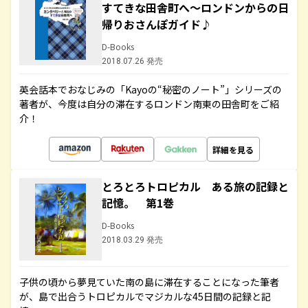
すてきな田舎町へ～ロンドンからの日
帰りおさんぽガイド♪
D-Books
2018.07.26 発売
英会話本でおなじみの「Kayoの“秘密のノート”」シリーズの
著者が、今度は自分の滞在するロンドン南東の田舎町をご紹
介！
詳細を見る
とろとろトロピカル ある旅の記録と
記憶。 第1巻
D-Books
2018.03.29 発売
子供の頃から夢見ていた南の島に滞在することになった筆者
が、島で出合うトロピカルでマジカルな45日間の記録と記