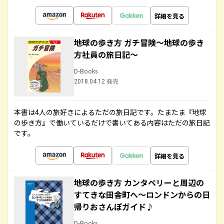
詳細を見る
地球の歩き方 ガチ冒険～地球の歩き
方社員の旅日記～
D-Books
2018.04.12 発売
本書は4人の旅好きによるただの旅日記です。たまたま『地球
の歩き方』で働いているだけで書いてある内容はただの旅日記
です。
詳細を見る
地球の歩き方 カンタベリーと周辺の
すてきな田舎町へ～ロンドンからの日
帰りおさんぽガイド♪
D-Books