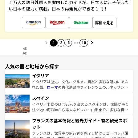
１万人の訪日外国人を案内したガイドが、日本人にこそ伝えた
い日本の魅力が満載。日本の再発見ができる１冊！
詳細を見る
…
1
2
3
10
AD
AD
人気の国と地域から探す
イタリア
イタリアは歴史、文化、グルメ、自然と多彩な魅力にあふ
れた国。
ローマ
の古代遺跡やフィレンツェのルネッサンス
美術、ヴェネツィアの運河など、歴史あるスポットはもち
スペイン
ろん、トスカーナの美しい田園風景やアマルフィ海岸の絶
景など、自然景観も見逃せない。観光の合間には、本場の
イベリア半島のほぼ80％を占めるスペインは、太陽が降り
ピザやパスタなど、絶品のイタリア料理を堪能することも
注ぐ地中海沿岸から雄大なピレネー山脈まで、多彩な自然
できる。朝目覚めてから夜眠るまで、すべての瞬間を楽し
と文化が詰まったヨーロッパ屈指の旅行先だ。多様な地域
フランスの基本情報と観光ガイド・有名観光スポ
ませてくれるイタリアで、忘れられない旅をしてみよう！
文化が根付くこの国では、情熱的なフラメンコ、熱気あふ
なお、新着のイタリア情報は
コンテンツ一覧
を参照してほ
れる闘牛、そして美味しいタパスが生活の一部となってい
ット
しい。
る。首都マドリードの洗練された雰囲気や、バルセロナの
フランスは、世界中の旅行者を魅了し続けるヨーロッパ屈
アートに溢れた街角から、地方では古代ローマ遺跡や中世