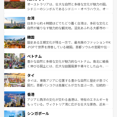
しみながら、その多様性と豊かな歴史を感じることができ
おすすめ。エメラルドグリーンに輝く海をはじめ、豊かな
オーストラリアは、壮大な自然と多様な文化が魅力の国。
るだろう。車でのロードトリップや列車の旅も、アメリカ
文化や歴史が息づいている。「アロハスピリット」と呼ば
シドニーのシンボルであるシドニー・オペラハウス、オー
ならではの贅沢な旅のスタイルだ。 なお、新着のアメリカ
れるおもてなしの心で訪れる人々を迎えてくれるハワイの
ストラリア東海岸北部に広がる大サンゴ礁地帯グレートバ
情報は
コンテンツ一覧
を参照してほしい。
人々、おいしいローカルフードやハワイアンミュージッ
台湾
リアリーフや大陸中央部にそびえるウルル（エアーズロッ
ク、伝統的なフラダンスなど、すべてがハワイの魅力を彩
ク）、タスマニアの美しい原生林やケアンズの熱帯雨林な
日本から約４時間ほどでたどり着く台湾は、多彩な文化と
っている。訪れるたびに新しい発見と感動が待っているハ
ど、見どころがたくさん。また、カフェやワイン、オージ
自然が織りなす魅力的な観光地。活気あふれる大都市の台
ワイを、存分に味わってほしい。 なお、新着のハワイ情報
ービーフなどの食文化も豊かで、美味しいものであふれて
北やノスタルジックな町並みが人気な九份（ジォウフェ
は
コンテンツ一覧
を参照してほしい。
韓国
いる。アクティビティも充実しており、サーフィンやダイ
ン）、静ひつな山岳地帯である台湾東部など、都市の喧騒
ビング、ハイキングなど、アウトドア好きにはたまらな
と山間の静けさが共存しており、訪れる人に新しい発見と
歴史ある王朝文化が残る一方で、最先端のファッションやK
い。オーストラリアの多彩な魅力を存分に味わいつくそ
驚きをもたらしてくれる。また、奥深い台湾の食文化も魅
-POPで世界を席巻している韓国。首都ソウルの宮殿や伝統
う。 なお、新着のオーストラリア情報は
コンテンツ一覧
を
力で、夜市などの屋台グルメから高級料理、ヘルシーで美
家屋が並ぶエリアでは韓国の歴史と文化に浸ることがで
参照してほしい。
ベトナム
容にもいいと評判のスイーツなど、バラエティ豊かな料理
き、地方に足を延ばせば四季折々の自然美を楽しむことが
が味わえる。 なお、新着の台湾情報は
コンテンツ一覧
を参
できる。そして、キムチや焼肉、絶品のストリートフード
豊かな自然と多様な文化が魅力的なベトナム。南北に細長
照してほしい。
まで、さまざまな韓国料理が待っている。夜には、韓国な
く伸びる国土には、広大な田園風景や青々とした山々、世
らではのナイトライフも堪能できる。あたたかいホスピタ
界遺産に登録された壮大な自然景観が点在し、都市部では
タイ
リティに包まれながら、韓国の多彩な魅力を心ゆくまで味
急速な発展と共に伝統が息づく。ハノイの古い町並みやホ
わってみてほしい。 なお、新着の韓国情報は
コンテンツ一
ーチミン市のフランス統治時代の建物も、独特の雰囲気を
タイは、東南アジアに位置する豊かな自然と歴史が息づく
覧
を参照してほしい。
醸し出している。また、バラエティの豊かさとおいしさで
国だ。首都バンコクは高層ビルが立ち並ぶ一方、伝統的な
世界中の食通を魅了してやまないベトナム料理も魅力のひ
寺院や市場がいたるところに点在し、古きよき文化と現代
香港
とつ。フォーやバインミー、ベトナムコーヒーなどは、ぜ
の活気が交差している。北部ではチェンマイなどの山岳地
ひ現地で味わいたい。どの地域を訪れてもあたたかい人々
帯で自然と触れ合い、南部ではプーケットやクラビの美し
アジアと西洋の文化が交わる香港は、特有のエネルギーを
が旅行者を迎えてくれるので、きっと忘れられない旅にな
いビーチでリゾート気分を楽しむことができる。タイ料理
もっている。ヴィクトリア湾に広がる壮大な景色、近未来
るはずだ。 なお、新着のベトナム情報は
コンテンツ一覧
を
は世界的に有名で、屋台から高級レストランまで味覚を刺
的なアートスポット、そして歴史と現代が融合した町並
参照してほしい。
シンガポール
激する。気候は一年中温暖で、どの季節にも異なる楽しみ
み、どこを訪れても感動するはず。観光スポットが密集し