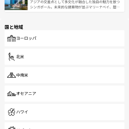
が待っている。親しみやすいタイの人々、仏教を中心とし
ており、効率よく見どころを回れるのも魅力。息をのむよ
アジアの交差点として多文化が融合した独自の魅力を放つ
た文化、そして多様な観光資源が、訪れる旅人を魅了し続
うな絶景から文化的な体験まで、香港を存分に楽しみ尽く
シンガポール。未来的な建築物が並ぶマリーナベイ、歴史
ける。 なお、新着のタイ情報は
コンテンツ一覧
を参照して
そう。 なお、新着の香港情報は
コンテンツ一覧
を参照して
と伝統を感じられるエスニックタウン、多数の緑豊かな公
ほしい。
ほしい。
園や自然保護区など、自然が調和した近代的な景観と文化
の多様性あふれるカラフルな町は、どこを歩いても新しい
国と地域
発見がある。さらに、治安のよさや充実した公共交通機関
も、旅行者にとっては魅力的なポイント。グルメも豊富
で、ホーカーズは地元の風情を楽しめる外せないスポット
ヨーロッパ
だ。訪れる人を飽きさせないシンガポールで、多様な魅力
を体感しよう。 なお、新着のシンガポール情報は
コンテン
ツ一覧
を参照してほしい。
北米
中南米
オセアニア
ハワイ