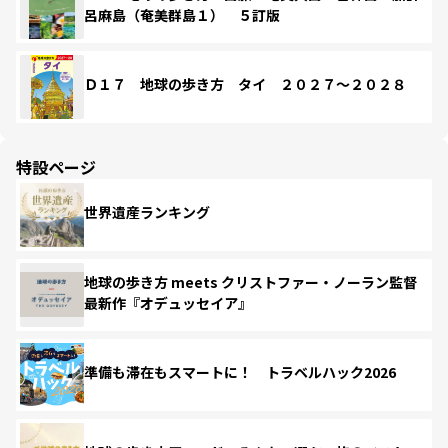
呂麻島（奄美群島１） ５訂版
Ｄ１７ 地球の歩き方 タイ ２０２７～２０２８
特設ページ
世界遺産ランキング
地球の歩き方 meets クリストファー・ノーラン監督
最新作『オデュッセイア』
準備も滞在もスマートに！ トラベルハック2026