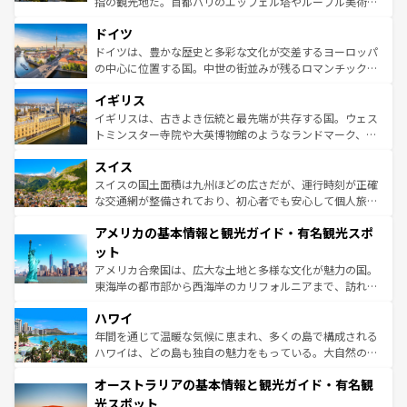
指の観光地だ。首都パリのエッフェル塔やルーブル美術館
の城塞都市、穏やかなビーチリゾートまで多彩な表情を見
といった象徴的なスポットから、田舎町の古風な美しさま
せる。地方によって風土や気候が異なるスペインはその個
ドイツ
で、幅広い魅力が詰まっている。華麗な宮殿、歴史的な大
性で訪れる人を魅了する。 なお、新着のスペイン情報は
コ
聖堂、美しいビーチ、そして豊かな自然が、訪れる者を心
ドイツは、豊かな歴史と多彩な文化が交差するヨーロッパ
ンテンツ一覧
を参照してほしい。
から魅了する。また、フランスは美食の国としても知ら
の中心に位置する国。中世の街並みが残るロマンチック街
れ、フランス料理はユネスコ無形文化遺産にも登録されて
道から、未来を先取りするようなモダンな都市まで多様な
イギリス
いる。シャンパンの発祥地であるランス、プロヴァンスの
顔を持つこの国は、どこを歩いても飽きることがない。ベ
香り高いラベンダー畑など、多彩な楽しみ方が可能だ。さ
ルリンの文化的活気、バイエルン州のアルプスの絶景、そ
イギリスは、古きよき伝統と最先端が共存する国。ウェス
らに、パリ以外の地域にも魅力が溢れており、どの街角に
してライン川沿いのワイン畑といった風景は必見。ビール
トミンスター寺院や大英博物館のようなランドマーク、歴
も豊かな歴史と文化が息づいている。パリ以外の個性あふ
とソーセージを味わいながら地元の人と過ごす楽しい時間
史ある大学都市、美しい丘陵地帯や牧歌的な風景など、エ
れる地方に足を運ぶとそれぞれで全く異なる文化を体験で
スイス
は、お酒好きな人にはぜひ体験してほしい。 なお、新着の
リアごとに異なる魅力がある。また、優雅なアフタヌーン
きるだろう。 なお、新着のフランス情報は
コンテンツ一覧
ドイツ情報は
コンテンツ一覧
を参照してほしい。
ティー、ビール好きにはたまらない英国パブ、サッカー観
スイスの国土面積は九州ほどの広さだが、運行時刻が正確
を参照してほしい。
戦など、本場だからこそできる体験も豊富。イギリスを旅
な交通網が整備されており、初心者でも安心して個人旅行
して楽しみつくそう。 なお、新着のイギリス情報は
コンテ
を楽しめる。日本同様に時刻表どおりの旅が可能だ。中世
アメリカの基本情報と観光ガイド・有名観光スポ
ンツ一覧
を参照してほしい。
の建物がそのまま残る町や、スイスならではのユニークな
博物館もあり、アルプス観光だけでなく町歩きも満喫する
ット
ことができる。国民の所得が高いため物価も高いが、旅行
アメリカ合衆国は、広大な土地と多様な文化が魅力の国。
者向けの交通パス提供のサービスもあり、うまく活用すれ
東海岸の都市部から西海岸のカリフォルニアまで、訪れる
ば市内交通費無料で観光を楽しむこともできる。 なお、新
場所ごとに異なる風景と体験が待っている。ニューヨーク
着のスイス情報は
コンテンツ一覧
を参照してほしい。
ハワイ
のような巨大都市は、観光、ショッピング、エンターテイ
ンメントが詰まった刺激的なスポットだ。一方、アメリカ
年間を通じて温暖な気候に恵まれ、多くの島で構成される
西部には大自然が広がり、グランドキャニオンやイエロー
ハワイは、どの島も独自の魅力をもっている。大自然の神
ストーン国立公園といった絶景が堪能できる。さらに、南
秘を感じたいなら、火山が生み出した壮大な景観を誇るハ
オーストラリアの基本情報と観光ガイド・有名観
部のニューオーリンズでは、音楽と美食が融合した独特の
ワイ島は見逃せない。また、定番の観光地といえばオアフ
文化が魅力。旅行者はアメリカの各地域で異なる魅力を楽
島だが、静かな自然を求めるならマウイ島やカウアイ島が
光スポット