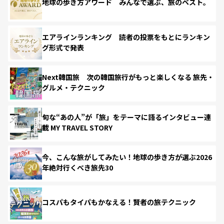
地球の歩き方アワード みんなで選ぶ、旅のベスト。
エアラインランキング 読者の投票をもとにランキン
グ形式で発表
Next韓国旅 次の韓国旅行がもっと楽しくなる 旅先・
グルメ・テクニック
旬な“あの人”が「旅」をテーマに語るインタビュー連
載 MY TRAVEL STORY
今、こんな旅がしてみたい！地球の歩き方が選ぶ2026
年絶対行くべき旅先30
コスパもタイパもかなえる！賢者の旅テクニック