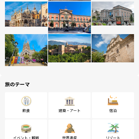
旅のテーマ
飲食
建築・アート
宿泊
イベント・観戦
世界遺産
リゾート