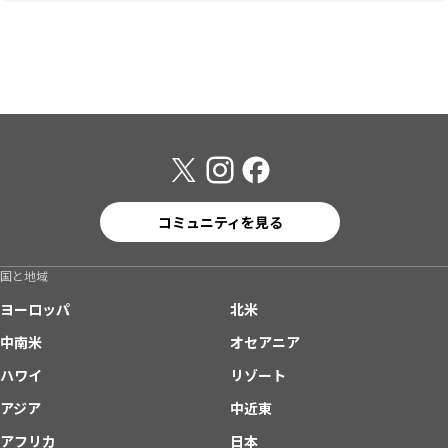
コミュニティを見る
国と地域
ヨーロッパ
北米
中南米
オセアニア
ハワイ
リゾート
アジア
中近東
アフリカ
日本