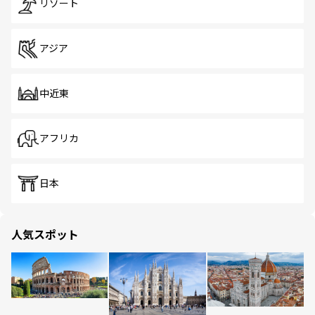
リゾート
アジア
中近東
アフリカ
日本
人気スポット