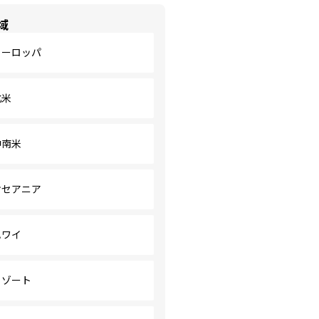
域
ヨーロッパ
北米
中南米
オセアニア
ハワイ
リゾート