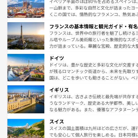
イベリア半島のほぼ80％を占めるスペインは
なお、新着のイタリア情報は
コンテンツ一覧
ー山脈まで、多彩な自然と文化が詰まったヨ
くこの国では、情熱的なフラメンコ、熱気あ
となっている。首都マドリードの洗練された
フランスの基本情報と観光ガイド・有名
ら、地方では古代ローマ遺跡や中世の城塞都
フランスは、世界中の旅行者を魅了し続ける
せる。地方によって風土や気候が異なるスペイン
ル塔やルーブル美術館といった象徴的なスポ
新着のスペイン情報は
コンテンツ一覧
を参照
力が詰まっている。華麗な宮殿、歴史的な大
る者を心から魅了する。また、フランスは美
ドイツ
無形文化遺産にも登録されている。シャンパ
ドイツは、豊かな歴史と多彩な文化が交差す
いラベンダー畑など、多彩な楽しみ方が可能
が残るロマンチック街道から、未来を先取り
り、どの街角にも豊かな歴史と文化が息づい
国は、どこを歩いても飽きることがない。ベ
絶景、そしてライン川沿いのワイン畑といっ
一覧
を参照してほしい。
イギリス
ら地元の人と過ごす楽しい時間は、お酒好きな人にはぜ
イギリスは、古きよき伝統と最先端が共存す
イツ情報は
コンテンツ一覧
を参照してほしい
うなランドマーク、歴史ある大学都市、美し
なる魅力がある。また、優雅なアフタヌーン
ッカー観戦など、本場だからこそできる体験も
スイス
お、新着のイギリス情報は
コンテンツ一覧
を
スイスの国土面積は九州ほどの広さだが、運
でも安心して個人旅行を楽しめる。日本同様