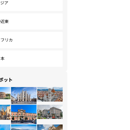
アジア
中近東
アフリカ
日本
ポット