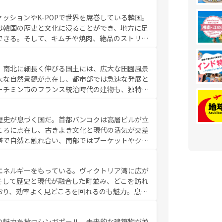
判のスイーツなど、バラエティ豊かな料理が味わ
ッションやK-POPで世界を席巻している韓国。
覧
を参照してほしい。
は韓国の歴史と文化に浸ることができ、地方に足
できる。そして、キムチや焼肉、絶品のストリー
いる。夜には、韓国ならではのナイトライフも堪
れながら、韓国の多彩な魅力を心ゆくまで味わっ
。南北に細長く伸びる国土には、広大な田園風景
テンツ一覧
を参照してほしい。
大な自然景観が点在し、都市部では急速な発展と
ーチミン市のフランス統治時代の建物も、独特の
の豊かさとおいしさで世界中の食通を魅了してや
やバインミー、ベトナムコーヒーなどは、ぜひ現
歴史が息づく国だ。首都バンコクは高層ビルが立
かい人々が旅行者を迎えてくれるので、きっと忘
ころに点在し、古きよき文化と現代の活気が交差
お、新着のベトナム情報は
コンテンツ一覧
を参照してほし
帯で自然と触れ合い、南部ではプーケットやクラ
とができる。タイ料理は世界的に有名で、屋台か
は一年中温暖で、どの季節にも異なる楽しみが待
エネルギーをもっている。ヴィクトリア湾に広が
中心とした文化、そして多様な観光資源が、訪れ
そして歴史と現代が融合した町並み、どこを訪れ
イ情報は
コンテンツ一覧
を参照してほしい。
おり、効率よく見どころを回れるのも魅力。息を
み尽くそう。 なお、新着の香港情
の魅力を放つシンガポール。未来的な建築物が並