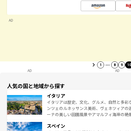
AD
…
1
8
9
1
AD
AD
人気の国と地域から探す
イタリア
イタリアは歴史、文化、グルメ、自然と多彩
ンツェのルネッサンス美術、ヴェネツィアの
ーナの美しい田園風景やアマルフィ海岸の絶
は、本場のピザやパスタなど、絶品のイタリ
スペイン
夜眠るまで、すべての瞬間を楽しませてくれ