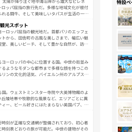
、太陽が降り注ぐ地中海沿岸から雄大なピレネ
特設ペ
を参照してほしい。
ーロッパ屈指の旅行先だ。多様な地域文化が根付
ふれる闘牛、そして美味しいタパスが生活の一部
雰囲気や、バルセロナのアートに溢れた街角か
観光スポット
市、穏やかなビーチリゾートまで多彩な表情を見
ヨーロッパ屈指の観光地だ。首都パリのエッフェ
はその個性で訪れる人を魅了する。 なお、
ットから、田舎町の古風な美しさまで、幅広い魅
してほしい。
聖堂、美しいビーチ、そして豊かな自然が、訪れ
食の国としても知られ、フランス料理はユネスコ
ンの発祥地であるランス、プロヴァンスの香り高
るヨーロッパの中心に位置する国。中世の街並み
だ。さらに、パリ以外の地域にも魅力が溢れてお
するようなモダンな都市まで多様な顔を持つこの
ている。パリ以外の個性あふれる地方に足を運ぶ
ルリンの文化的活気、バイエルン州のアルプスの
とそれぞれで全く異なる文化を体験できるだろう。 なお、新着のフランス情報は
コンテンツ
た風景は必見。ビールとソーセージを味わいなが
ひ体験してほしい。 なお、新着のド
る国。ウェストミンスター寺院や大英博物館のよ
。
い丘陵地帯や牧歌的な風景など、エリアごとに異
ティー、ビール好きにはたまらない英国パブ、サ
豊富。イギリスを旅して楽しみつくそう。 な
参照してほしい。
行時刻が正確な交通網が整備されており、初心者
に時刻表どおりの旅が可能だ。中世の建物がその