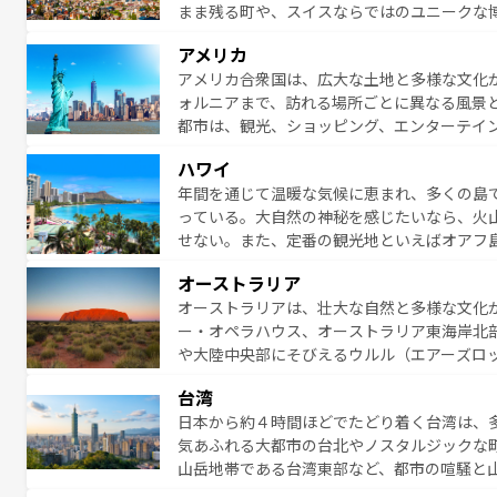
まま残る町や、スイスならではのユニークな
満喫することができる。国民の所得が高いた
アメリカ
ービスもあり、うまく活用すれば市内交通費無料で
アメリカ合衆国は、広大な土地と多様な文化
のスイス情報は
コンテンツ一覧
を参照してほ
ォルニアまで、訪れる場所ごとに異なる風景
都市は、観光、ショッピング、エンターテイ
アメリカ西部には大自然が広がり、グランド
ハワイ
絶景が堪能できる。さらに、南部のニューオ
年間を通じて温暖な気候に恵まれ、多くの島
が魅力。旅行者はアメリカの各地域で異なる
っている。大自然の神秘を感じたいなら、火
感じることができるだろう。車でのロードト
せない。また、定番の観光地といえばオアフ
旅のスタイルだ。 なお、新着のアメリカ情
アイ島がおすすめ。エメラルドグリーンに輝
オーストラリア
る。「アロハスピリット」と呼ばれるおもて
オーストラリアは、壮大な自然と多様な文化
人々、おいしいローカルフードやハワイアン
ー・オペラハウス、オーストラリア東海岸北
がハワイの魅力を彩っている。訪れるたびに
や大陸中央部にそびえるウルル（エアーズロ
味わってほしい。 なお、新着のハワイ情報は
熱帯雨林など、見どころがたくさん。また、
台湾
豊かで、美味しいものであふれている。アク
日本から約４時間ほどでたどり着く台湾は、
ング、ハイキングなど、アウトドア好きには
気あふれる大都市の台北やノスタルジックな
に味わいつくそう。 なお、新着のオー
山岳地帯である台湾東部など、都市の喧騒と
発見と驚きをもたらしてくれる。また、奥深