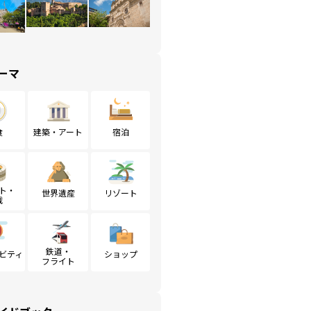
ーマ
食
建築・アート
宿泊
ト・
世界遺産
リゾート
戦
鉄道・
ビティ
ショップ
フライト