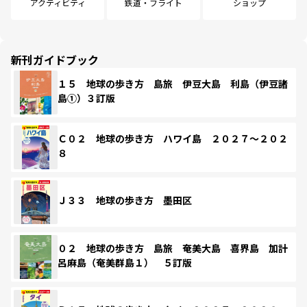
アクティビティ
鉄道・フライト
ショップ
新刊ガイドブック
１５ 地球の歩き方 島旅 伊豆大島 利島（伊豆諸
島①）３訂版
Ｃ０２ 地球の歩き方 ハワイ島 ２０２７～２０２
８
Ｊ３３ 地球の歩き方 墨田区
０２ 地球の歩き方 島旅 奄美大島 喜界島 加計
呂麻島（奄美群島１） ５訂版