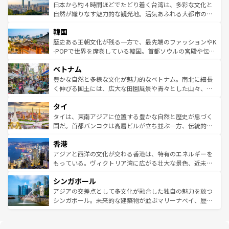
情報は
コンテンツ一覧
を参照してほしい。
人々、おいしいローカルフードやハワイアンミュージッ
ク）、タスマニアの美しい原生林やケアンズの熱帯雨林な
日本から約４時間ほどでたどり着く台湾は、多彩な文化と
ク、伝統的なフラダンスなど、すべてがハワイの魅力を彩
ど、見どころがたくさん。また、カフェやワイン、オージ
自然が織りなす魅力的な観光地。活気あふれる大都市の台
っている。訪れるたびに新しい発見と感動が待っているハ
ービーフなどの食文化も豊かで、美味しいものであふれて
北やノスタルジックな町並みが人気な九份（ジォウフェ
ワイを、存分に味わってほしい。 なお、新着のハワイ情報
韓国
いる。アクティビティも充実しており、サーフィンやダイ
ン）、静ひつな山岳地帯である台湾東部など、都市の喧騒
は
コンテンツ一覧
を参照してほしい。
ビング、ハイキングなど、アウトドア好きにはたまらな
と山間の静けさが共存しており、訪れる人に新しい発見と
歴史ある王朝文化が残る一方で、最先端のファッションやK
い。オーストラリアの多彩な魅力を存分に味わいつくそ
驚きをもたらしてくれる。また、奥深い台湾の食文化も魅
-POPで世界を席巻している韓国。首都ソウルの宮殿や伝統
う。 なお、新着のオーストラリア情報は
コンテンツ一覧
を
力で、夜市などの屋台グルメから高級料理、ヘルシーで美
家屋が並ぶエリアでは韓国の歴史と文化に浸ることがで
参照してほしい。
ベトナム
容にもいいと評判のスイーツなど、バラエティ豊かな料理
き、地方に足を延ばせば四季折々の自然美を楽しむことが
が味わえる。 なお、新着の台湾情報は
コンテンツ一覧
を参
できる。そして、キムチや焼肉、絶品のストリートフード
豊かな自然と多様な文化が魅力的なベトナム。南北に細長
照してほしい。
まで、さまざまな韓国料理が待っている。夜には、韓国な
く伸びる国土には、広大な田園風景や青々とした山々、世
らではのナイトライフも堪能できる。あたたかいホスピタ
界遺産に登録された壮大な自然景観が点在し、都市部では
タイ
リティに包まれながら、韓国の多彩な魅力を心ゆくまで味
急速な発展と共に伝統が息づく。ハノイの古い町並みやホ
わってみてほしい。 なお、新着の韓国情報は
コンテンツ一
ーチミン市のフランス統治時代の建物も、独特の雰囲気を
タイは、東南アジアに位置する豊かな自然と歴史が息づく
覧
を参照してほしい。
醸し出している。また、バラエティの豊かさとおいしさで
国だ。首都バンコクは高層ビルが立ち並ぶ一方、伝統的な
世界中の食通を魅了してやまないベトナム料理も魅力のひ
寺院や市場がいたるところに点在し、古きよき文化と現代
香港
とつ。フォーやバインミー、ベトナムコーヒーなどは、ぜ
の活気が交差している。北部ではチェンマイなどの山岳地
ひ現地で味わいたい。どの地域を訪れてもあたたかい人々
帯で自然と触れ合い、南部ではプーケットやクラビの美し
アジアと西洋の文化が交わる香港は、特有のエネルギーを
が旅行者を迎えてくれるので、きっと忘れられない旅にな
いビーチでリゾート気分を楽しむことができる。タイ料理
もっている。ヴィクトリア湾に広がる壮大な景色、近未来
るはずだ。 なお、新着のベトナム情報は
コンテンツ一覧
を
は世界的に有名で、屋台から高級レストランまで味覚を刺
的なアートスポット、そして歴史と現代が融合した町並
参照してほしい。
シンガポール
激する。気候は一年中温暖で、どの季節にも異なる楽しみ
み、どこを訪れても感動するはず。観光スポットが密集し
が待っている。親しみやすいタイの人々、仏教を中心とし
ており、効率よく見どころを回れるのも魅力。息をのむよ
アジアの交差点として多文化が融合した独自の魅力を放つ
た文化、そして多様な観光資源が、訪れる旅人を魅了し続
うな絶景から文化的な体験まで、香港を存分に楽しみ尽く
シンガポール。未来的な建築物が並ぶマリーナベイ、歴史
ける。 なお、新着のタイ情報は
コンテンツ一覧
を参照して
そう。 なお、新着の香港情報は
コンテンツ一覧
を参照して
と伝統を感じられるエスニックタウン、多数の緑豊かな公
ほしい。
ほしい。
園や自然保護区など、自然が調和した近代的な景観と文化
の多様性あふれるカラフルな町は、どこを歩いても新しい