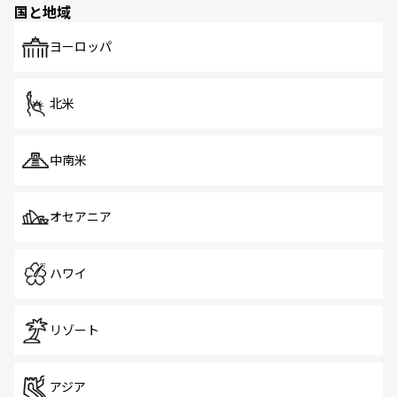
国と地域
発見がある。さらに、治安のよさや充実した公共交通機関
も、旅行者にとっては魅力的なポイント。グルメも豊富
で、ホーカーズは地元の風情を楽しめる外せないスポット
ヨーロッパ
だ。訪れる人を飽きさせないシンガポールで、多様な魅力
を体感しよう。 なお、新着のシンガポール情報は
コンテン
ツ一覧
を参照してほしい。
北米
中南米
オセアニア
ハワイ
リゾート
アジア