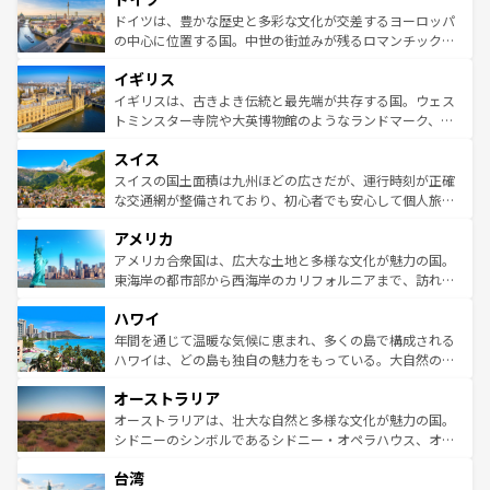
性で訪れる人を魅了する。 なお、新着のスペイン情報は
コ
聖堂、美しいビーチ、そして豊かな自然が、訪れる者を心
ドイツは、豊かな歴史と多彩な文化が交差するヨーロッパ
ンテンツ一覧
を参照してほしい。
から魅了する。また、フランスは美食の国としても知ら
の中心に位置する国。中世の街並みが残るロマンチック街
れ、フランス料理はユネスコ無形文化遺産にも登録されて
道から、未来を先取りするようなモダンな都市まで多様な
イギリス
いる。シャンパンの発祥地であるランス、プロヴァンスの
顔を持つこの国は、どこを歩いても飽きることがない。ベ
香り高いラベンダー畑など、多彩な楽しみ方が可能だ。さ
ルリンの文化的活気、バイエルン州のアルプスの絶景、そ
イギリスは、古きよき伝統と最先端が共存する国。ウェス
らに、パリ以外の地域にも魅力が溢れており、どの街角に
してライン川沿いのワイン畑といった風景は必見。ビール
トミンスター寺院や大英博物館のようなランドマーク、歴
も豊かな歴史と文化が息づいている。パリ以外の個性あふ
とソーセージを味わいながら地元の人と過ごす楽しい時間
史ある大学都市、美しい丘陵地帯や牧歌的な風景など、エ
れる地方に足を運ぶとそれぞれで全く異なる文化を体験で
スイス
は、お酒好きな人にはぜひ体験してほしい。 なお、新着の
リアごとに異なる魅力がある。また、優雅なアフタヌーン
きるだろう。 なお、新着のフランス情報は
コンテンツ一覧
ドイツ情報は
コンテンツ一覧
を参照してほしい。
ティー、ビール好きにはたまらない英国パブ、サッカー観
スイスの国土面積は九州ほどの広さだが、運行時刻が正確
を参照してほしい。
戦など、本場だからこそできる体験も豊富。イギリスを旅
な交通網が整備されており、初心者でも安心して個人旅行
して楽しみつくそう。 なお、新着のイギリス情報は
コンテ
を楽しめる。日本同様に時刻表どおりの旅が可能だ。中世
アメリカ
ンツ一覧
を参照してほしい。
の建物がそのまま残る町や、スイスならではのユニークな
博物館もあり、アルプス観光だけでなく町歩きも満喫する
アメリカ合衆国は、広大な土地と多様な文化が魅力の国。
ことができる。国民の所得が高いため物価も高いが、旅行
東海岸の都市部から西海岸のカリフォルニアまで、訪れる
者向けの交通パス提供のサービスもあり、うまく活用すれ
場所ごとに異なる風景と体験が待っている。ニューヨーク
ハワイ
ば市内交通費無料で観光を楽しむこともできる。 なお、新
のような巨大都市は、観光、ショッピング、エンターテイ
着のスイス情報は
コンテンツ一覧
を参照してほしい。
ンメントが詰まった刺激的なスポットだ。一方、アメリカ
年間を通じて温暖な気候に恵まれ、多くの島で構成される
西部には大自然が広がり、グランドキャニオンやイエロー
ハワイは、どの島も独自の魅力をもっている。大自然の神
ストーン国立公園といった絶景が堪能できる。さらに、南
秘を感じたいなら、火山が生み出した壮大な景観を誇るハ
オーストラリア
部のニューオーリンズでは、音楽と美食が融合した独特の
ワイ島は見逃せない。また、定番の観光地といえばオアフ
文化が魅力。旅行者はアメリカの各地域で異なる魅力を楽
島だが、静かな自然を求めるならマウイ島やカウアイ島が
オーストラリアは、壮大な自然と多様な文化が魅力の国。
しみながら、その多様性と豊かな歴史を感じることができ
おすすめ。エメラルドグリーンに輝く海をはじめ、豊かな
シドニーのシンボルであるシドニー・オペラハウス、オー
るだろう。車でのロードトリップや列車の旅も、アメリカ
文化や歴史が息づいている。「アロハスピリット」と呼ば
ストラリア東海岸北部に広がる大サンゴ礁地帯グレートバ
ならではの贅沢な旅のスタイルだ。 なお、新着のアメリカ
台湾
れるおもてなしの心で訪れる人々を迎えてくれるハワイの
リアリーフや大陸中央部にそびえるウルル（エアーズロッ