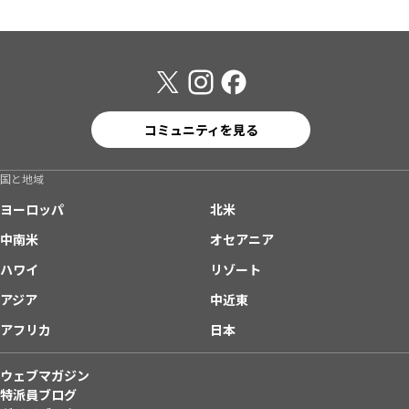
コミュニティを見る
国と地域
ヨーロッパ
北米
中南米
オセアニア
ハワイ
リゾート
アジア
中近東
アフリカ
日本
ウェブマガジン
特派員ブログ