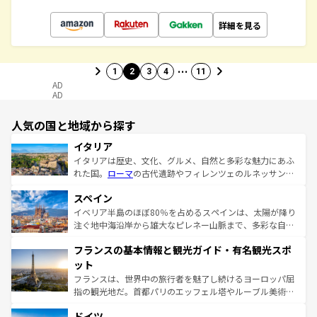
詳細を見る
…
1
2
3
4
11
AD
AD
人気の国と地域から探す
イタリア
イタリアは歴史、文化、グルメ、自然と多彩な魅力にあふ
れた国。
ローマ
の古代遺跡やフィレンツェのルネッサンス
美術、ヴェネツィアの運河など、歴史あるスポットはもち
スペイン
ろん、トスカーナの美しい田園風景やアマルフィ海岸の絶
景など、自然景観も見逃せない。観光の合間には、本場の
イベリア半島のほぼ80％を占めるスペインは、太陽が降り
ピザやパスタなど、絶品のイタリア料理を堪能することも
注ぐ地中海沿岸から雄大なピレネー山脈まで、多彩な自然
できる。朝目覚めてから夜眠るまで、すべての瞬間を楽し
と文化が詰まったヨーロッパ屈指の旅行先だ。多様な地域
フランスの基本情報と観光ガイド・有名観光スポ
ませてくれるイタリアで、忘れられない旅をしてみよう！
文化が根付くこの国では、情熱的なフラメンコ、熱気あふ
なお、新着のイタリア情報は
コンテンツ一覧
を参照してほ
れる闘牛、そして美味しいタパスが生活の一部となってい
ット
しい。
る。首都マドリードの洗練された雰囲気や、バルセロナの
フランスは、世界中の旅行者を魅了し続けるヨーロッパ屈
アートに溢れた街角から、地方では古代ローマ遺跡や中世
指の観光地だ。首都パリのエッフェル塔やルーブル美術館
の城塞都市、穏やかなビーチリゾートまで多彩な表情を見
といった象徴的なスポットから、田舎町の古風な美しさま
せる。地方によって風土や気候が異なるスペインはその個
ドイツ
で、幅広い魅力が詰まっている。華麗な宮殿、歴史的な大