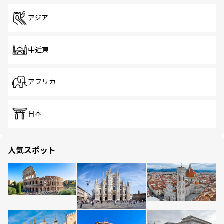
アジア
中近東
アフリカ
日本
人気スポット