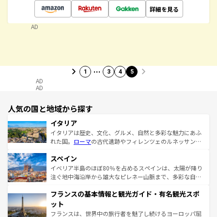
詳細を見る
AD
…
1
3
4
5
AD
AD
人気の国と地域から探す
イタリア
イタリアは歴史、文化、グルメ、自然と多彩な魅力にあふ
れた国。
ローマ
の古代遺跡やフィレンツェのルネッサンス
美術、ヴェネツィアの運河など、歴史あるスポットはもち
スペイン
ろん、トスカーナの美しい田園風景やアマルフィ海岸の絶
景など、自然景観も見逃せない。観光の合間には、本場の
イベリア半島のほぼ80％を占めるスペインは、太陽が降り
ピザやパスタなど、絶品のイタリア料理を堪能することも
注ぐ地中海沿岸から雄大なピレネー山脈まで、多彩な自然
できる。朝目覚めてから夜眠るまで、すべての瞬間を楽し
と文化が詰まったヨーロッパ屈指の旅行先だ。多様な地域
フランスの基本情報と観光ガイド・有名観光スポ
ませてくれるイタリアで、忘れられない旅をしてみよう！
文化が根付くこの国では、情熱的なフラメンコ、熱気あふ
なお、新着のイタリア情報は
コンテンツ一覧
を参照してほ
れる闘牛、そして美味しいタパスが生活の一部となってい
ット
しい。
る。首都マドリードの洗練された雰囲気や、バルセロナの
フランスは、世界中の旅行者を魅了し続けるヨーロッパ屈