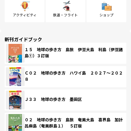
アクティビティ
鉄道・フライト
ショップ
新刊ガイドブック
１５ 地球の歩き方 島旅 伊豆大島 利島（伊豆諸
島①）３訂版
Ｃ０２ 地球の歩き方 ハワイ島 ２０２７～２０２
８
Ｊ３３ 地球の歩き方 墨田区
０２ 地球の歩き方 島旅 奄美大島 喜界島 加計
呂麻島（奄美群島１） ５訂版