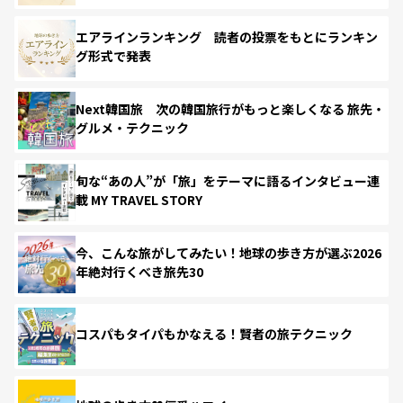
エアラインランキング 読者の投票をもとにランキン
グ形式で発表
Next韓国旅 次の韓国旅行がもっと楽しくなる 旅先・
グルメ・テクニック
旬な“あの人”が「旅」をテーマに語るインタビュー連
載 MY TRAVEL STORY
今、こんな旅がしてみたい！地球の歩き方が選ぶ2026
年絶対行くべき旅先30
コスパもタイパもかなえる！賢者の旅テクニック