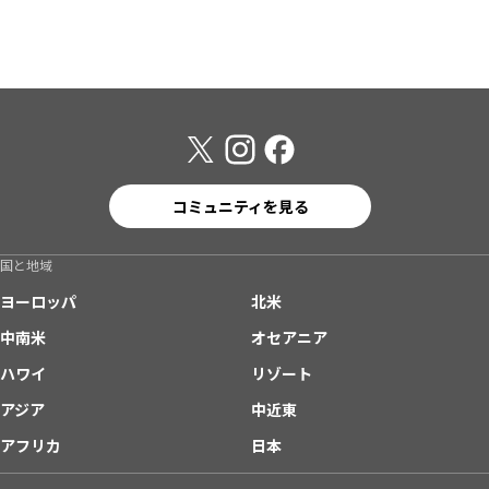
コミュニティを見る
国と地域
ヨーロッパ
北米
中南米
オセアニア
ハワイ
リゾート
アジア
中近東
アフリカ
日本