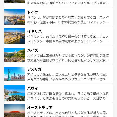
アートに溢れた街角から、地方では古代ローマ遺跡や中世
指の観光地だ。首都パリのエッフェル塔やルーブル美術館
の城塞都市、穏やかなビーチリゾートまで多彩な表情を見
といった象徴的なスポットから、田舎町の古風な美しさま
せる。地方によって風土や気候が異なるスペインはその個
ドイツ
で、幅広い魅力が詰まっている。華麗な宮殿、歴史的な大
性で訪れる人を魅了する。 なお、新着のスペイン情報は
コ
聖堂、美しいビーチ、そして豊かな自然が、訪れる者を心
ドイツは、豊かな歴史と多彩な文化が交差するヨーロッパ
ンテンツ一覧
を参照してほしい。
から魅了する。また、フランスは美食の国としても知ら
の中心に位置する国。中世の街並みが残るロマンチック街
れ、フランス料理はユネスコ無形文化遺産にも登録されて
道から、未来を先取りするようなモダンな都市まで多様な
イギリス
いる。シャンパンの発祥地であるランス、プロヴァンスの
顔を持つこの国は、どこを歩いても飽きることがない。ベ
香り高いラベンダー畑など、多彩な楽しみ方が可能だ。さ
ルリンの文化的活気、バイエルン州のアルプスの絶景、そ
イギリスは、古きよき伝統と最先端が共存する国。ウェス
らに、パリ以外の地域にも魅力が溢れており、どの街角に
してライン川沿いのワイン畑といった風景は必見。ビール
トミンスター寺院や大英博物館のようなランドマーク、歴
も豊かな歴史と文化が息づいている。パリ以外の個性あふ
とソーセージを味わいながら地元の人と過ごす楽しい時間
史ある大学都市、美しい丘陵地帯や牧歌的な風景など、エ
れる地方に足を運ぶとそれぞれで全く異なる文化を体験で
スイス
は、お酒好きな人にはぜひ体験してほしい。 なお、新着の
リアごとに異なる魅力がある。また、優雅なアフタヌーン
きるだろう。 なお、新着のフランス情報は
コンテンツ一覧
ドイツ情報は
コンテンツ一覧
を参照してほしい。
ティー、ビール好きにはたまらない英国パブ、サッカー観
スイスの国土面積は九州ほどの広さだが、運行時刻が正確
を参照してほしい。
戦など、本場だからこそできる体験も豊富。イギリスを旅
な交通網が整備されており、初心者でも安心して個人旅行
して楽しみつくそう。 なお、新着のイギリス情報は
コンテ
を楽しめる。日本同様に時刻表どおりの旅が可能だ。中世
アメリカ
ンツ一覧
を参照してほしい。
の建物がそのまま残る町や、スイスならではのユニークな
博物館もあり、アルプス観光だけでなく町歩きも満喫する
アメリカ合衆国は、広大な土地と多様な文化が魅力の国。
ことができる。国民の所得が高いため物価も高いが、旅行
東海岸の都市部から西海岸のカリフォルニアまで、訪れる
者向けの交通パス提供のサービスもあり、うまく活用すれ
場所ごとに異なる風景と体験が待っている。ニューヨーク
ハワイ
ば市内交通費無料で観光を楽しむこともできる。 なお、新
のような巨大都市は、観光、ショッピング、エンターテイ
着のスイス情報は
コンテンツ一覧
を参照してほしい。
ンメントが詰まった刺激的なスポットだ。一方、アメリカ
年間を通じて温暖な気候に恵まれ、多くの島で構成される
西部には大自然が広がり、グランドキャニオンやイエロー
ハワイは、どの島も独自の魅力をもっている。大自然の神
ストーン国立公園といった絶景が堪能できる。さらに、南
秘を感じたいなら、火山が生み出した壮大な景観を誇るハ
オーストラリア
部のニューオーリンズでは、音楽と美食が融合した独特の
ワイ島は見逃せない。また、定番の観光地といえばオアフ
文化が魅力。旅行者はアメリカの各地域で異なる魅力を楽
島だが、静かな自然を求めるならマウイ島やカウアイ島が
オーストラリアは、壮大な自然と多様な文化が魅力の国。
しみながら、その多様性と豊かな歴史を感じることができ
おすすめ。エメラルドグリーンに輝く海をはじめ、豊かな