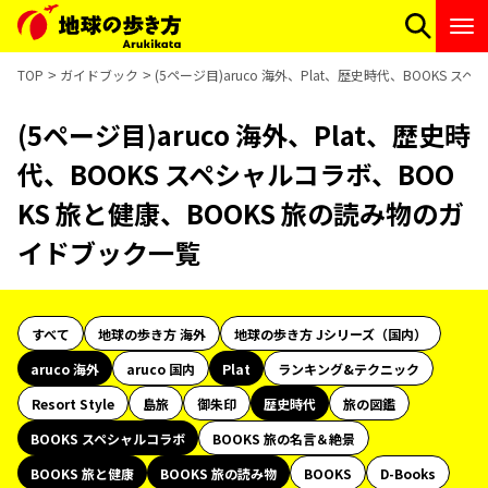
TOP
ガイドブック
(5ページ目)aruco 海外、Plat、歴史時代、BOOKS
(5ページ目)aruco 海外、Plat、歴史時
代、BOOKS スペシャルコラボ、BOO
KS 旅と健康、BOOKS 旅の読み物のガ
イドブック一覧
すべて
地球の歩き方 海外
地球の歩き方 Jシリーズ（国内）
aruco 海外
aruco 国内
Plat
ランキング&テクニック
Resort Style
島旅
御朱印
歴史時代
旅の図鑑
BOOKS スペシャルコラボ
BOOKS 旅の名言＆絶景
BOOKS 旅と健康
BOOKS 旅の読み物
BOOKS
D-Books