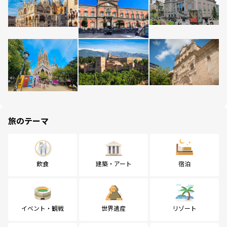
旅のテーマ
飲食
建築・アート
宿泊
イベント・観戦
世界遺産
リゾート