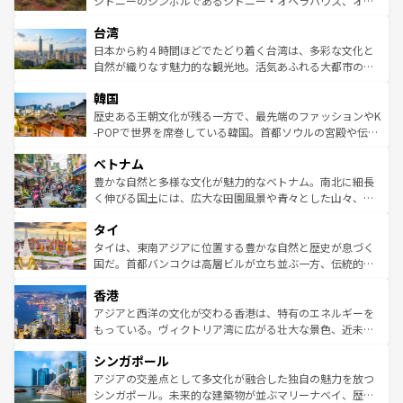
シドニーのシンボルであるシドニー・オペラハウス、オー
るだろう。車でのロードトリップや列車の旅も、アメリカ
文化や歴史が息づいている。「アロハスピリット」と呼ば
ストラリア東海岸北部に広がる大サンゴ礁地帯グレートバ
ならではの贅沢な旅のスタイルだ。 なお、新着のアメリカ
台湾
れるおもてなしの心で訪れる人々を迎えてくれるハワイの
リアリーフや大陸中央部にそびえるウルル（エアーズロッ
情報は
コンテンツ一覧
を参照してほしい。
人々、おいしいローカルフードやハワイアンミュージッ
ク）、タスマニアの美しい原生林やケアンズの熱帯雨林な
日本から約４時間ほどでたどり着く台湾は、多彩な文化と
ク、伝統的なフラダンスなど、すべてがハワイの魅力を彩
ど、見どころがたくさん。また、カフェやワイン、オージ
自然が織りなす魅力的な観光地。活気あふれる大都市の台
っている。訪れるたびに新しい発見と感動が待っているハ
ービーフなどの食文化も豊かで、美味しいものであふれて
北やノスタルジックな町並みが人気な九份（ジォウフェ
ワイを、存分に味わってほしい。 なお、新着のハワイ情報
韓国
いる。アクティビティも充実しており、サーフィンやダイ
ン）、静ひつな山岳地帯である台湾東部など、都市の喧騒
は
コンテンツ一覧
を参照してほしい。
ビング、ハイキングなど、アウトドア好きにはたまらな
と山間の静けさが共存しており、訪れる人に新しい発見と
歴史ある王朝文化が残る一方で、最先端のファッションやK
い。オーストラリアの多彩な魅力を存分に味わいつくそ
驚きをもたらしてくれる。また、奥深い台湾の食文化も魅
-POPで世界を席巻している韓国。首都ソウルの宮殿や伝統
う。 なお、新着のオーストラリア情報は
コンテンツ一覧
を
力で、夜市などの屋台グルメから高級料理、ヘルシーで美
家屋が並ぶエリアでは韓国の歴史と文化に浸ることがで
参照してほしい。
ベトナム
容にもいいと評判のスイーツなど、バラエティ豊かな料理
き、地方に足を延ばせば四季折々の自然美を楽しむことが
が味わえる。 なお、新着の台湾情報は
コンテンツ一覧
を参
できる。そして、キムチや焼肉、絶品のストリートフード
豊かな自然と多様な文化が魅力的なベトナム。南北に細長
照してほしい。
まで、さまざまな韓国料理が待っている。夜には、韓国な
く伸びる国土には、広大な田園風景や青々とした山々、世
らではのナイトライフも堪能できる。あたたかいホスピタ
界遺産に登録された壮大な自然景観が点在し、都市部では
タイ
リティに包まれながら、韓国の多彩な魅力を心ゆくまで味
急速な発展と共に伝統が息づく。ハノイの古い町並みやホ
わってみてほしい。 なお、新着の韓国情報は
コンテンツ一
ーチミン市のフランス統治時代の建物も、独特の雰囲気を
タイは、東南アジアに位置する豊かな自然と歴史が息づく
覧
を参照してほしい。
醸し出している。また、バラエティの豊かさとおいしさで
国だ。首都バンコクは高層ビルが立ち並ぶ一方、伝統的な
世界中の食通を魅了してやまないベトナム料理も魅力のひ
寺院や市場がいたるところに点在し、古きよき文化と現代
香港
とつ。フォーやバインミー、ベトナムコーヒーなどは、ぜ
の活気が交差している。北部ではチェンマイなどの山岳地
ひ現地で味わいたい。どの地域を訪れてもあたたかい人々
帯で自然と触れ合い、南部ではプーケットやクラビの美し
アジアと西洋の文化が交わる香港は、特有のエネルギーを
が旅行者を迎えてくれるので、きっと忘れられない旅にな
いビーチでリゾート気分を楽しむことができる。タイ料理
もっている。ヴィクトリア湾に広がる壮大な景色、近未来
るはずだ。 なお、新着のベトナム情報は
コンテンツ一覧
を
は世界的に有名で、屋台から高級レストランまで味覚を刺
的なアートスポット、そして歴史と現代が融合した町並
参照してほしい。
シンガポール
激する。気候は一年中温暖で、どの季節にも異なる楽しみ
み、どこを訪れても感動するはず。観光スポットが密集し
が待っている。親しみやすいタイの人々、仏教を中心とし
ており、効率よく見どころを回れるのも魅力。息をのむよ
アジアの交差点として多文化が融合した独自の魅力を放つ
た文化、そして多様な観光資源が、訪れる旅人を魅了し続
うな絶景から文化的な体験まで、香港を存分に楽しみ尽く
シンガポール。未来的な建築物が並ぶマリーナベイ、歴史