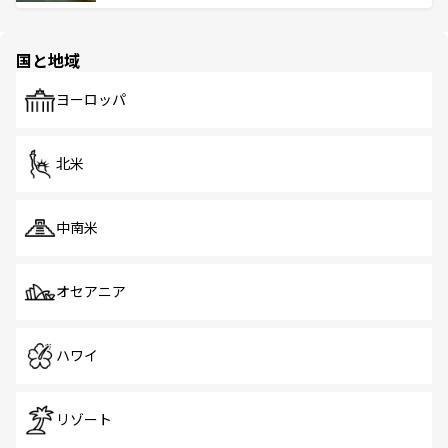
ける。 なお、新着のタイ情報は
コンテンツ一覧
を参照して
そう。 なお、新着の香港情報は
コンテンツ一覧
を参照して
と伝統を感じられるエスニックタウン、多数の緑豊かな公
ほしい。
ほしい。
園や自然保護区など、自然が調和した近代的な景観と文化
の多様性あふれるカラフルな町は、どこを歩いても新しい
国と地域
発見がある。さらに、治安のよさや充実した公共交通機関
も、旅行者にとっては魅力的なポイント。グルメも豊富
で、ホーカーズは地元の風情を楽しめる外せないスポット
ヨーロッパ
だ。訪れる人を飽きさせないシンガポールで、多様な魅力
を体感しよう。 なお、新着のシンガポール情報は
コンテン
ツ一覧
を参照してほしい。
北米
中南米
オセアニア
ハワイ
リゾート