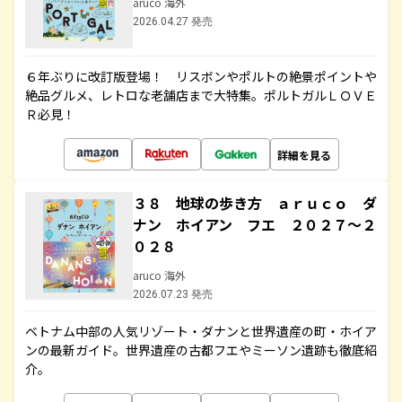
aruco 海外
2026.04.27 発売
６年ぶりに改訂版登場！ リスボンやポルトの絶景ポイントや
絶品グルメ、レトロな老舗店まで大特集。ポルトガルＬＯＶＥ
Ｒ必見！
詳細を見る
３８ 地球の歩き方 ａｒｕｃｏ ダ
ナン ホイアン フエ ２０２７～２
０２８
aruco 海外
2026.07.23 発売
ベトナム中部の人気リゾート・ダナンと世界遺産の町・ホイア
ンの最新ガイド。世界遺産の古都フエやミーソン遺跡も徹底紹
介。