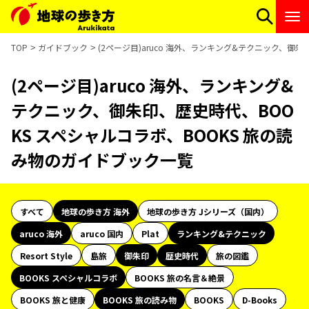
TOP
ガイドブック
(2ページ目)aruco 海外、ランキング&テクニック、御
(2ページ目)aruco 海外、ランキング&
テクニック、御朱印、歴史時代、BOO
KS スペシャルコラボ、BOOKS 旅の読
み物のガイドブック一覧
すべて
地球の歩き方 海外
地球の歩き方 Jシリーズ（国内）
aruco 海外
aruco 国内
Plat
ランキング&テクニック
Resort Style
島旅
御朱印
歴史時代
旅の図鑑
BOOKS スペシャルコラボ
BOOKS 旅の名言＆絶景
BOOKS 旅と健康
BOOKS 旅の読み物
BOOKS
D-Books