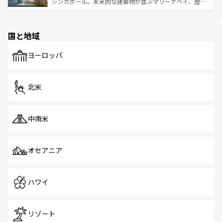
た文化、そして多様な観光資源が、訪れる旅人を魅了し続
うな絶景から文化的な体験まで、香港を存分に楽しみ尽く
シンガポール。未来的な建築物が並ぶマリーナベイ、歴史
ける。 なお、新着のタイ情報は
コンテンツ一覧
を参照して
そう。 なお、新着の香港情報は
コンテンツ一覧
を参照して
と伝統を感じられるエスニックタウン、多数の緑豊かな公
ほしい。
ほしい。
園や自然保護区など、自然が調和した近代的な景観と文化
の多様性あふれるカラフルな町は、どこを歩いても新しい
国と地域
発見がある。さらに、治安のよさや充実した公共交通機関
も、旅行者にとっては魅力的なポイント。グルメも豊富
で、ホーカーズは地元の風情を楽しめる外せないスポット
ヨーロッパ
だ。訪れる人を飽きさせないシンガポールで、多様な魅力
を体感しよう。 なお、新着のシンガポール情報は
コンテン
ツ一覧
を参照してほしい。
北米
中南米
オセアニア
ハワイ
リゾート