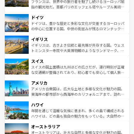
る。首都マドリードの洗練された雰囲気や、バルセロナの
フランスは、世界中の旅行者を魅了し続けるヨーロッパ屈
アートに溢れた街角から、地方では古代ローマ遺跡や中世
指の観光地だ。首都パリのエッフェル塔やルーブル美術館
の城塞都市、穏やかなビーチリゾートまで多彩な表情を見
といった象徴的なスポットから、田舎町の古風な美しさま
せる。地方によって風土や気候が異なるスペインはその個
ドイツ
で、幅広い魅力が詰まっている。華麗な宮殿、歴史的な大
性で訪れる人を魅了する。 なお、新着のスペイン情報は
コ
聖堂、美しいビーチ、そして豊かな自然が、訪れる者を心
ドイツは、豊かな歴史と多彩な文化が交差するヨーロッパ
ンテンツ一覧
を参照してほしい。
から魅了する。また、フランスは美食の国としても知ら
の中心に位置する国。中世の街並みが残るロマンチック街
れ、フランス料理はユネスコ無形文化遺産にも登録されて
道から、未来を先取りするようなモダンな都市まで多様な
イギリス
いる。シャンパンの発祥地であるランス、プロヴァンスの
顔を持つこの国は、どこを歩いても飽きることがない。ベ
香り高いラベンダー畑など、多彩な楽しみ方が可能だ。さ
ルリンの文化的活気、バイエルン州のアルプスの絶景、そ
イギリスは、古きよき伝統と最先端が共存する国。ウェス
らに、パリ以外の地域にも魅力が溢れており、どの街角に
してライン川沿いのワイン畑といった風景は必見。ビール
トミンスター寺院や大英博物館のようなランドマーク、歴
も豊かな歴史と文化が息づいている。パリ以外の個性あふ
とソーセージを味わいながら地元の人と過ごす楽しい時間
史ある大学都市、美しい丘陵地帯や牧歌的な風景など、エ
れる地方に足を運ぶとそれぞれで全く異なる文化を体験で
スイス
は、お酒好きな人にはぜひ体験してほしい。 なお、新着の
リアごとに異なる魅力がある。また、優雅なアフタヌーン
きるだろう。 なお、新着のフランス情報は
コンテンツ一覧
ドイツ情報は
コンテンツ一覧
を参照してほしい。
ティー、ビール好きにはたまらない英国パブ、サッカー観
スイスの国土面積は九州ほどの広さだが、運行時刻が正確
を参照してほしい。
戦など、本場だからこそできる体験も豊富。イギリスを旅
な交通網が整備されており、初心者でも安心して個人旅行
して楽しみつくそう。 なお、新着のイギリス情報は
コンテ
を楽しめる。日本同様に時刻表どおりの旅が可能だ。中世
アメリカ
ンツ一覧
を参照してほしい。
の建物がそのまま残る町や、スイスならではのユニークな
博物館もあり、アルプス観光だけでなく町歩きも満喫する
アメリカ合衆国は、広大な土地と多様な文化が魅力の国。
ことができる。国民の所得が高いため物価も高いが、旅行
東海岸の都市部から西海岸のカリフォルニアまで、訪れる
者向けの交通パス提供のサービスもあり、うまく活用すれ
場所ごとに異なる風景と体験が待っている。ニューヨーク
ハワイ
ば市内交通費無料で観光を楽しむこともできる。 なお、新
のような巨大都市は、観光、ショッピング、エンターテイ
着のスイス情報は
コンテンツ一覧
を参照してほしい。
ンメントが詰まった刺激的なスポットだ。一方、アメリカ
年間を通じて温暖な気候に恵まれ、多くの島で構成される
西部には大自然が広がり、グランドキャニオンやイエロー
ハワイは、どの島も独自の魅力をもっている。大自然の神
ストーン国立公園といった絶景が堪能できる。さらに、南
秘を感じたいなら、火山が生み出した壮大な景観を誇るハ
オーストラリア
部のニューオーリンズでは、音楽と美食が融合した独特の
ワイ島は見逃せない。また、定番の観光地といえばオアフ
文化が魅力。旅行者はアメリカの各地域で異なる魅力を楽
島だが、静かな自然を求めるならマウイ島やカウアイ島が
オーストラリアは、壮大な自然と多様な文化が魅力の国。