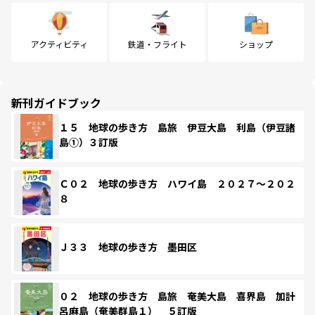
アクティビティ
鉄道・フライト
ショップ
新刊ガイドブック
１５ 地球の歩き方 島旅 伊豆大島 利島（伊豆諸
島①）３訂版
Ｃ０２ 地球の歩き方 ハワイ島 ２０２７～２０２
８
Ｊ３３ 地球の歩き方 墨田区
０２ 地球の歩き方 島旅 奄美大島 喜界島 加計
呂麻島（奄美群島１） ５訂版