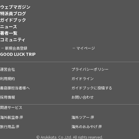
ウェブマガジン
特派員ブログ
ガイドブック
ニュース
著者一覧
コミュニティ
新規会員登録
マイページ
GOOD LUCK TRIP
運営会社
プライバシーポリシー
利用規約
ガイドライン
書店御担当者様へ
ガイドブックに投稿する
採用情報
お問い合わせ
関連サービス
海外航空券
海外ツアー
旅行用品
海外のおみやげ
© Arukikata. Co.,Ltd. All rights reserved.