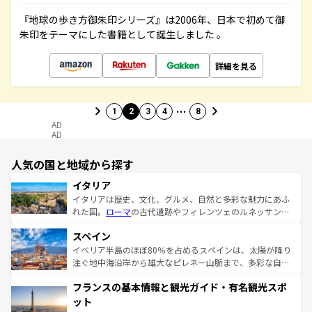
『地球の歩き方御朱印シリーズ』は2006年、日本で初めて御
朱印をテーマにした書籍として誕生しました 。
詳細を見る
…
1
2
3
4
8
AD
AD
人気の国と地域から探す
イタリア
イタリアは歴史、文化、グルメ、自然と多彩な魅力にあふ
れた国。
ローマ
の古代遺跡やフィレンツェのルネッサンス
美術、ヴェネツィアの運河など、歴史あるスポットはもち
スペイン
ろん、トスカーナの美しい田園風景やアマルフィ海岸の絶
景など、自然景観も見逃せない。観光の合間には、本場の
イベリア半島のほぼ80％を占めるスペインは、太陽が降り
ピザやパスタなど、絶品のイタリア料理を堪能することも
注ぐ地中海沿岸から雄大なピレネー山脈まで、多彩な自然
できる。朝目覚めてから夜眠るまで、すべての瞬間を楽し
と文化が詰まったヨーロッパ屈指の旅行先だ。多様な地域
フランスの基本情報と観光ガイド・有名観光スポ
ませてくれるイタリアで、忘れられない旅をしてみよう！
文化が根付くこの国では、情熱的なフラメンコ、熱気あふ
なお、新着のイタリア情報は
コンテンツ一覧
を参照してほ
れる闘牛、そして美味しいタパスが生活の一部となってい
ット
しい。