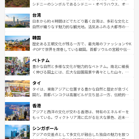
しみながら、その多様性と豊かな歴史を感じることができ
おすすめ。エメラルドグリーンに輝く海をはじめ、豊かな
シドニーのシンボルであるシドニー・オペラハウス、オー
るだろう。車でのロードトリップや列車の旅も、アメリカ
文化や歴史が息づいている。「アロハスピリット」と呼ば
ストラリア東海岸北部に広がる大サンゴ礁地帯グレートバ
ならではの贅沢な旅のスタイルだ。 なお、新着のアメリカ
台湾
れるおもてなしの心で訪れる人々を迎えてくれるハワイの
リアリーフや大陸中央部にそびえるウルル（エアーズロッ
情報は
コンテンツ一覧
を参照してほしい。
人々、おいしいローカルフードやハワイアンミュージッ
ク）、タスマニアの美しい原生林やケアンズの熱帯雨林な
日本から約４時間ほどでたどり着く台湾は、多彩な文化と
ク、伝統的なフラダンスなど、すべてがハワイの魅力を彩
ど、見どころがたくさん。また、カフェやワイン、オージ
自然が織りなす魅力的な観光地。活気あふれる大都市の台
っている。訪れるたびに新しい発見と感動が待っているハ
ービーフなどの食文化も豊かで、美味しいものであふれて
北やノスタルジックな町並みが人気な九份（ジォウフェ
ワイを、存分に味わってほしい。 なお、新着のハワイ情報
韓国
いる。アクティビティも充実しており、サーフィンやダイ
ン）、静ひつな山岳地帯である台湾東部など、都市の喧騒
は
コンテンツ一覧
を参照してほしい。
ビング、ハイキングなど、アウトドア好きにはたまらな
と山間の静けさが共存しており、訪れる人に新しい発見と
歴史ある王朝文化が残る一方で、最先端のファッションやK
い。オーストラリアの多彩な魅力を存分に味わいつくそ
驚きをもたらしてくれる。また、奥深い台湾の食文化も魅
-POPで世界を席巻している韓国。首都ソウルの宮殿や伝統
う。 なお、新着のオーストラリア情報は
コンテンツ一覧
を
力で、夜市などの屋台グルメから高級料理、ヘルシーで美
家屋が並ぶエリアでは韓国の歴史と文化に浸ることがで
参照してほしい。
ベトナム
容にもいいと評判のスイーツなど、バラエティ豊かな料理
き、地方に足を延ばせば四季折々の自然美を楽しむことが
が味わえる。 なお、新着の台湾情報は
コンテンツ一覧
を参
できる。そして、キムチや焼肉、絶品のストリートフード
豊かな自然と多様な文化が魅力的なベトナム。南北に細長
照してほしい。
まで、さまざまな韓国料理が待っている。夜には、韓国な
く伸びる国土には、広大な田園風景や青々とした山々、世
らではのナイトライフも堪能できる。あたたかいホスピタ
界遺産に登録された壮大な自然景観が点在し、都市部では
タイ
リティに包まれながら、韓国の多彩な魅力を心ゆくまで味
急速な発展と共に伝統が息づく。ハノイの古い町並みやホ
わってみてほしい。 なお、新着の韓国情報は
コンテンツ一
ーチミン市のフランス統治時代の建物も、独特の雰囲気を
タイは、東南アジアに位置する豊かな自然と歴史が息づく
覧
を参照してほしい。
醸し出している。また、バラエティの豊かさとおいしさで
国だ。首都バンコクは高層ビルが立ち並ぶ一方、伝統的な
世界中の食通を魅了してやまないベトナム料理も魅力のひ
寺院や市場がいたるところに点在し、古きよき文化と現代
香港
とつ。フォーやバインミー、ベトナムコーヒーなどは、ぜ
の活気が交差している。北部ではチェンマイなどの山岳地
ひ現地で味わいたい。どの地域を訪れてもあたたかい人々
帯で自然と触れ合い、南部ではプーケットやクラビの美し
アジアと西洋の文化が交わる香港は、特有のエネルギーを
が旅行者を迎えてくれるので、きっと忘れられない旅にな
いビーチでリゾート気分を楽しむことができる。タイ料理
もっている。ヴィクトリア湾に広がる壮大な景色、近未来
るはずだ。 なお、新着のベトナム情報は
コンテンツ一覧
を
は世界的に有名で、屋台から高級レストランまで味覚を刺
的なアートスポット、そして歴史と現代が融合した町並
参照してほしい。
シンガポール
激する。気候は一年中温暖で、どの季節にも異なる楽しみ
み、どこを訪れても感動するはず。観光スポットが密集し
が待っている。親しみやすいタイの人々、仏教を中心とし
ており、効率よく見どころを回れるのも魅力。息をのむよ
アジアの交差点として多文化が融合した独自の魅力を放つ