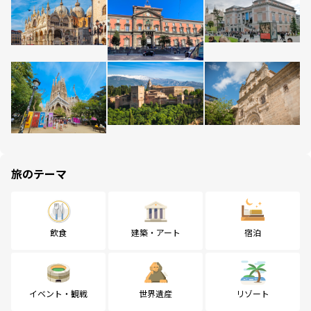
旅のテーマ
飲食
建築・アート
宿泊
イベント・観戦
世界遺産
リゾート