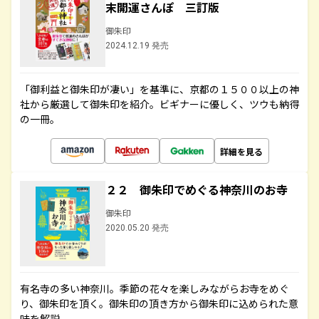
末開運さんぽ 三訂版
御朱印
2024.12.19 発売
「御利益と御朱印が凄い」を基準に、京都の１５００以上の神
社から厳選して御朱印を紹介。ビギナーに優しく、ツウも納得
の一冊。
詳細を見る
２２ 御朱印でめぐる神奈川のお寺
御朱印
2020.05.20 発売
有名寺の多い神奈川。季節の花々を楽しみながらお寺をめぐ
り、御朱印を頂く。御朱印の頂き方から御朱印に込められた意
味を解説。