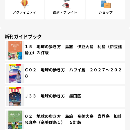
アクティビティ
鉄道・フライト
ショップ
新刊ガイドブック
１５ 地球の歩き方 島旅 伊豆大島 利島（伊豆諸
島①）３訂版
Ｃ０２ 地球の歩き方 ハワイ島 ２０２７～２０２
８
Ｊ３３ 地球の歩き方 墨田区
０２ 地球の歩き方 島旅 奄美大島 喜界島 加計
呂麻島（奄美群島１） ５訂版