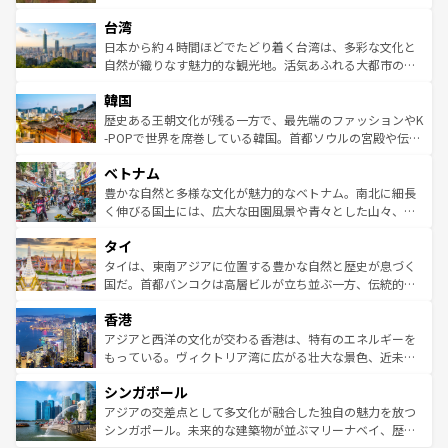
るだろう。車でのロードトリップや列車の旅も、アメリカ
文化や歴史が息づいている。「アロハスピリット」と呼ば
ストラリア東海岸北部に広がる大サンゴ礁地帯グレートバ
ならではの贅沢な旅のスタイルだ。 なお、新着のアメリカ
台湾
れるおもてなしの心で訪れる人々を迎えてくれるハワイの
リアリーフや大陸中央部にそびえるウルル（エアーズロッ
情報は
コンテンツ一覧
を参照してほしい。
人々、おいしいローカルフードやハワイアンミュージッ
ク）、タスマニアの美しい原生林やケアンズの熱帯雨林な
日本から約４時間ほどでたどり着く台湾は、多彩な文化と
ク、伝統的なフラダンスなど、すべてがハワイの魅力を彩
ど、見どころがたくさん。また、カフェやワイン、オージ
自然が織りなす魅力的な観光地。活気あふれる大都市の台
っている。訪れるたびに新しい発見と感動が待っているハ
ービーフなどの食文化も豊かで、美味しいものであふれて
北やノスタルジックな町並みが人気な九份（ジォウフェ
ワイを、存分に味わってほしい。 なお、新着のハワイ情報
韓国
いる。アクティビティも充実しており、サーフィンやダイ
ン）、静ひつな山岳地帯である台湾東部など、都市の喧騒
は
コンテンツ一覧
を参照してほしい。
ビング、ハイキングなど、アウトドア好きにはたまらな
と山間の静けさが共存しており、訪れる人に新しい発見と
歴史ある王朝文化が残る一方で、最先端のファッションやK
い。オーストラリアの多彩な魅力を存分に味わいつくそ
驚きをもたらしてくれる。また、奥深い台湾の食文化も魅
-POPで世界を席巻している韓国。首都ソウルの宮殿や伝統
う。 なお、新着のオーストラリア情報は
コンテンツ一覧
を
力で、夜市などの屋台グルメから高級料理、ヘルシーで美
家屋が並ぶエリアでは韓国の歴史と文化に浸ることがで
参照してほしい。
ベトナム
容にもいいと評判のスイーツなど、バラエティ豊かな料理
き、地方に足を延ばせば四季折々の自然美を楽しむことが
が味わえる。 なお、新着の台湾情報は
コンテンツ一覧
を参
できる。そして、キムチや焼肉、絶品のストリートフード
豊かな自然と多様な文化が魅力的なベトナム。南北に細長
照してほしい。
まで、さまざまな韓国料理が待っている。夜には、韓国な
く伸びる国土には、広大な田園風景や青々とした山々、世
らではのナイトライフも堪能できる。あたたかいホスピタ
界遺産に登録された壮大な自然景観が点在し、都市部では
タイ
リティに包まれながら、韓国の多彩な魅力を心ゆくまで味
急速な発展と共に伝統が息づく。ハノイの古い町並みやホ
わってみてほしい。 なお、新着の韓国情報は
コンテンツ一
ーチミン市のフランス統治時代の建物も、独特の雰囲気を
タイは、東南アジアに位置する豊かな自然と歴史が息づく
覧
を参照してほしい。
醸し出している。また、バラエティの豊かさとおいしさで
国だ。首都バンコクは高層ビルが立ち並ぶ一方、伝統的な
世界中の食通を魅了してやまないベトナム料理も魅力のひ
寺院や市場がいたるところに点在し、古きよき文化と現代
香港
とつ。フォーやバインミー、ベトナムコーヒーなどは、ぜ
の活気が交差している。北部ではチェンマイなどの山岳地
ひ現地で味わいたい。どの地域を訪れてもあたたかい人々
帯で自然と触れ合い、南部ではプーケットやクラビの美し
アジアと西洋の文化が交わる香港は、特有のエネルギーを
が旅行者を迎えてくれるので、きっと忘れられない旅にな
いビーチでリゾート気分を楽しむことができる。タイ料理
もっている。ヴィクトリア湾に広がる壮大な景色、近未来
るはずだ。 なお、新着のベトナム情報は
コンテンツ一覧
を
は世界的に有名で、屋台から高級レストランまで味覚を刺
的なアートスポット、そして歴史と現代が融合した町並
参照してほしい。
シンガポール
激する。気候は一年中温暖で、どの季節にも異なる楽しみ
み、どこを訪れても感動するはず。観光スポットが密集し
が待っている。親しみやすいタイの人々、仏教を中心とし
ており、効率よく見どころを回れるのも魅力。息をのむよ
アジアの交差点として多文化が融合した独自の魅力を放つ
た文化、そして多様な観光資源が、訪れる旅人を魅了し続
うな絶景から文化的な体験まで、香港を存分に楽しみ尽く
シンガポール。未来的な建築物が並ぶマリーナベイ、歴史
ける。 なお、新着のタイ情報は
コンテンツ一覧
を参照して
そう。 なお、新着の香港情報は
コンテンツ一覧
を参照して
と伝統を感じられるエスニックタウン、多数の緑豊かな公