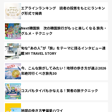
エアラインランキング 読者の投票をもとにランキン
グ形式で発表
Next韓国旅 次の韓国旅行がもっと楽しくなる 旅先・
グルメ・テクニック
旬な“あの人”が「旅」をテーマに語るインタビュー連
載 MY TRAVEL STORY
今、こんな旅がしてみたい！地球の歩き方が選ぶ2026
年絶対行くべき旅先30
コスパもタイパもかなえる！賢者の旅テクニック
地球の歩き方♥偏愛ハワイ