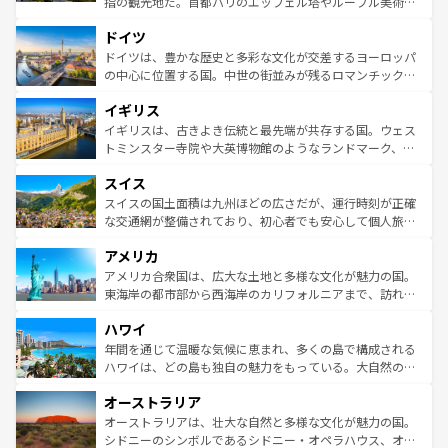
指の観光地だ。首都パリのエッフェル塔やルーブル美術館
の城塞都市、穏やかなビーチリゾートまで多彩な表情を見
といった象徴的なスポットから、田舎町の古風な美しさま
せる。地方によって風土や気候が異なるスペインはその個
ドイツ
で、幅広い魅力が詰まっている。華麗な宮殿、歴史的な大
性で訪れる人を魅了する。 なお、新着のスペイン情報は
コ
聖堂、美しいビーチ、そして豊かな自然が、訪れる者を心
ドイツは、豊かな歴史と多彩な文化が交差するヨーロッパ
ンテンツ一覧
を参照してほしい。
から魅了する。また、フランスは美食の国としても知ら
の中心に位置する国。中世の街並みが残るロマンチック街
れ、フランス料理はユネスコ無形文化遺産にも登録されて
道から、未来を先取りするようなモダンな都市まで多様な
イギリス
いる。シャンパンの発祥地であるランス、プロヴァンスの
顔を持つこの国は、どこを歩いても飽きることがない。ベ
香り高いラベンダー畑など、多彩な楽しみ方が可能だ。さ
ルリンの文化的活気、バイエルン州のアルプスの絶景、そ
イギリスは、古きよき伝統と最先端が共存する国。ウェス
らに、パリ以外の地域にも魅力が溢れており、どの街角に
してライン川沿いのワイン畑といった風景は必見。ビール
トミンスター寺院や大英博物館のようなランドマーク、歴
も豊かな歴史と文化が息づいている。パリ以外の個性あふ
とソーセージを味わいながら地元の人と過ごす楽しい時間
史ある大学都市、美しい丘陵地帯や牧歌的な風景など、エ
れる地方に足を運ぶとそれぞれで全く異なる文化を体験で
スイス
は、お酒好きな人にはぜひ体験してほしい。 なお、新着の
リアごとに異なる魅力がある。また、優雅なアフタヌーン
きるだろう。 なお、新着のフランス情報は
コンテンツ一覧
ドイツ情報は
コンテンツ一覧
を参照してほしい。
ティー、ビール好きにはたまらない英国パブ、サッカー観
スイスの国土面積は九州ほどの広さだが、運行時刻が正確
を参照してほしい。
戦など、本場だからこそできる体験も豊富。イギリスを旅
な交通網が整備されており、初心者でも安心して個人旅行
して楽しみつくそう。 なお、新着のイギリス情報は
コンテ
を楽しめる。日本同様に時刻表どおりの旅が可能だ。中世
アメリカ
ンツ一覧
を参照してほしい。
の建物がそのまま残る町や、スイスならではのユニークな
博物館もあり、アルプス観光だけでなく町歩きも満喫する
アメリカ合衆国は、広大な土地と多様な文化が魅力の国。
ことができる。国民の所得が高いため物価も高いが、旅行
東海岸の都市部から西海岸のカリフォルニアまで、訪れる
者向けの交通パス提供のサービスもあり、うまく活用すれ
場所ごとに異なる風景と体験が待っている。ニューヨーク
ハワイ
ば市内交通費無料で観光を楽しむこともできる。 なお、新
のような巨大都市は、観光、ショッピング、エンターテイ
着のスイス情報は
コンテンツ一覧
を参照してほしい。
ンメントが詰まった刺激的なスポットだ。一方、アメリカ
年間を通じて温暖な気候に恵まれ、多くの島で構成される
西部には大自然が広がり、グランドキャニオンやイエロー
ハワイは、どの島も独自の魅力をもっている。大自然の神
ストーン国立公園といった絶景が堪能できる。さらに、南
秘を感じたいなら、火山が生み出した壮大な景観を誇るハ
オーストラリア
部のニューオーリンズでは、音楽と美食が融合した独特の
ワイ島は見逃せない。また、定番の観光地といえばオアフ
文化が魅力。旅行者はアメリカの各地域で異なる魅力を楽
島だが、静かな自然を求めるならマウイ島やカウアイ島が
オーストラリアは、壮大な自然と多様な文化が魅力の国。
しみながら、その多様性と豊かな歴史を感じることができ
おすすめ。エメラルドグリーンに輝く海をはじめ、豊かな
シドニーのシンボルであるシドニー・オペラハウス、オー