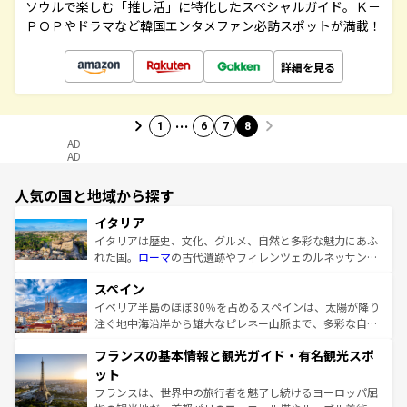
ソウルで楽しむ「推し活」に特化したスペシャルガイド。Ｋ－
ＰＯＰやドラマなど韓国エンタメファン必訪スポットが満載！
詳細を見る
…
1
6
7
8
AD
AD
人気の国と地域から探す
イタリア
イタリアは歴史、文化、グルメ、自然と多彩な魅力にあふ
れた国。
ローマ
の古代遺跡やフィレンツェのルネッサンス
美術、ヴェネツィアの運河など、歴史あるスポットはもち
スペイン
ろん、トスカーナの美しい田園風景やアマルフィ海岸の絶
景など、自然景観も見逃せない。観光の合間には、本場の
イベリア半島のほぼ80％を占めるスペインは、太陽が降り
ピザやパスタなど、絶品のイタリア料理を堪能することも
注ぐ地中海沿岸から雄大なピレネー山脈まで、多彩な自然
できる。朝目覚めてから夜眠るまで、すべての瞬間を楽し
と文化が詰まったヨーロッパ屈指の旅行先だ。多様な地域
フランスの基本情報と観光ガイド・有名観光スポ
ませてくれるイタリアで、忘れられない旅をしてみよう！
文化が根付くこの国では、情熱的なフラメンコ、熱気あふ
なお、新着のイタリア情報は
コンテンツ一覧
を参照してほ
れる闘牛、そして美味しいタパスが生活の一部となってい
ット
しい。
る。首都マドリードの洗練された雰囲気や、バルセロナの
フランスは、世界中の旅行者を魅了し続けるヨーロッパ屈
アートに溢れた街角から、地方では古代ローマ遺跡や中世