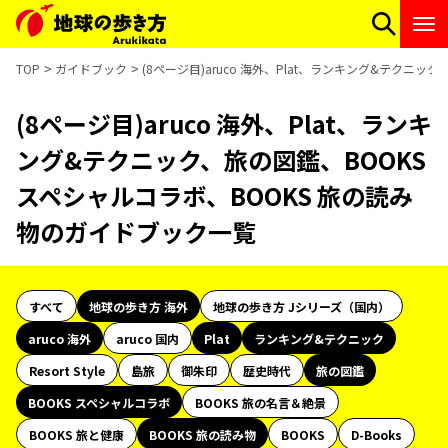
TOP
ガイドブック
(8ページ目)aruco 海外、Plat、ランキング&テクニ
(8ページ目)aruco 海外、Plat、ランキ
ング&テクニック、旅の図鑑、BOOKS
スペシャルコラボ、BOOKS 旅の読み
物のガイドブック一覧
すべて
地球の歩き方 海外
地球の歩き方 Jシリーズ（国内）
aruco 海外
aruco 国内
Plat
ランキング&テクニック
Resort Style
島旅
御朱印
歴史時代
旅の図鑑
BOOKS スペシャルコラボ
BOOKS 旅の名言＆絶景
BOOKS 旅と健康
BOOKS 旅の読み物
BOOKS
D-Books