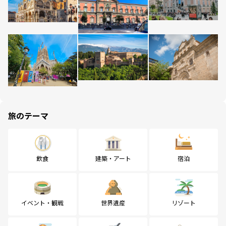
旅のテーマ
飲食
建築・アート
宿泊
イベント・観戦
世界遺産
リゾート