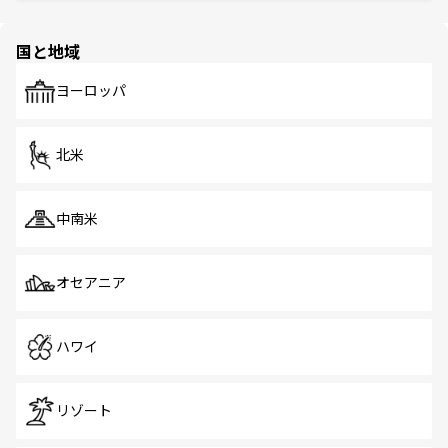
ほしい。
ほしい。
園や自然保護区など、自然が調和した近代的な景観と文化
の多様性あふれるカラフルな町は、どこを歩いても新しい
国と地域
発見がある。さらに、治安のよさや充実した公共交通機関
も、旅行者にとっては魅力的なポイント。グルメも豊富
で、ホーカーズは地元の風情を楽しめる外せないスポット
ヨーロッパ
だ。訪れる人を飽きさせないシンガポールで、多様な魅力
を体感しよう。 なお、新着のシンガポール情報は
コンテン
ツ一覧
を参照してほしい。
北米
中南米
オセアニア
ハワイ
リゾート