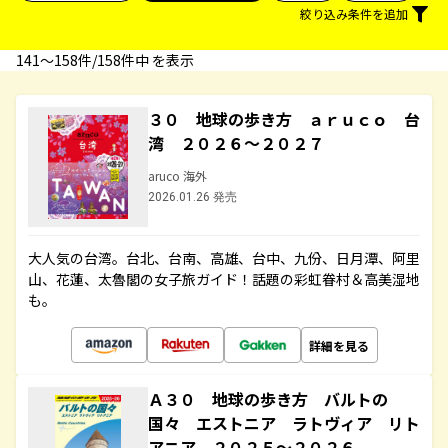
絞り込み条件を追加
141〜158件/158件中 を表示
３０ 地球の歩き方 ａｒｕｃｏ 台
湾 ２０２６～２０２７
aruco 海外
2026.01.26 発売
大人気の台湾。台北、台南、高雄、台中、九份、日月潭、阿里
山、花蓮、太魯閣の女子旅ガイド！話題の彩虹眷村＆高美湿地
も。
詳細を見る
Ａ３０ 地球の歩き方 バルトの
国々 エストニア ラトヴィア リト
アニア ２０２５～２０２６