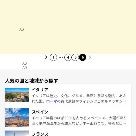
AD
…
1
4
5
6
AD
AD
人気の国と地域から探す
イタリア
イタリアは歴史、文化、グルメ、自然と多彩な魅力にあふ
れた国。
ローマ
の古代遺跡やフィレンツェのルネッサンス
美術、ヴェネツィアの運河など、歴史あるスポットはもち
スペイン
ろん、トスカーナの美しい田園風景やアマルフィ海岸の絶
景など、自然景観も見逃せない。観光の合間には、本場の
イベリア半島のほぼ80％を占めるスペインは、太陽が降り
ピザやパスタなど、絶品のイタリア料理を堪能することも
注ぐ地中海沿岸から雄大なピレネー山脈まで、多彩な自然
できる。朝目覚めてから夜眠るまで、すべての瞬間を楽し
と文化が詰まったヨーロッパ屈指の旅行先だ。多様な地域
フランス
ませてくれるイタリアで、忘れられない旅をしてみよう！
文化が根付くこの国では、情熱的なフラメンコ、熱気あふ