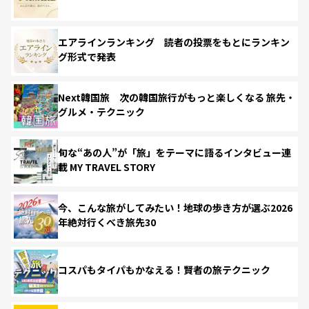
エアラインランキング 読者の投票をもとにランキン
グ形式で発表
Next韓国旅 次の韓国旅行がもっと楽しくなる 旅先・
グルメ・テクニック
旬な“あの人”が「旅」をテーマに語るインタビュー連
載 MY TRAVEL STORY
今、こんな旅がしてみたい！地球の歩き方が選ぶ2026
年絶対行くべき旅先30
コスパもタイパもかなえる！賢者の旅テクニック