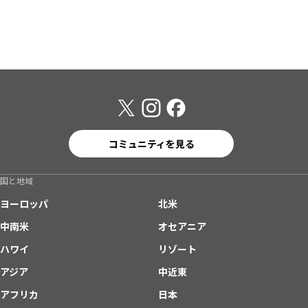
コミュニティを見る
国と地域
ヨーロッパ
北米
中南米
オセアニア
ハワイ
リゾート
アジア
中近東
アフリカ
日本