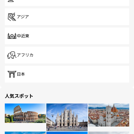
アジア
中近東
アフリカ
日本
人気スポット