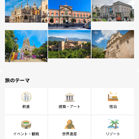
旅のテーマ
飲食
建築・アート
宿泊
イベント・観戦
世界遺産
リゾート