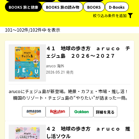
BOOKS 旅と健康
BOOKS 旅の読み物
BOOKS
D-Books
絞り込み条件を追加
101〜102件/102件中 を表示
４１ 地球の歩き方 ａｒｕｃｏ チ
ェジュ島 ２０２６～２０２７
aruco 海外
2026.05.21 発売
arucoにチェジュ島が新登場。絶景・カフェ・市場・推し活！
韓国のリゾート・チェジュ島の“やりたい”が詰まった一冊。
詳細を見る
４２ 地球の歩き方 ａｒｕｃｏ 推
し活ソウル