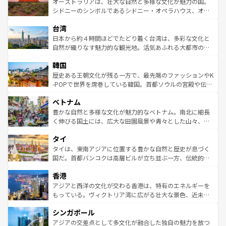
文化が魅力。旅行者はアメリカの各地域で異なる魅力を楽
島だが、静かな自然を求めるならマウイ島やカウアイ島が
オーストラリアは、壮大な自然と多様な文化が魅力の国。
しみながら、その多様性と豊かな歴史を感じることができ
おすすめ。エメラルドグリーンに輝く海をはじめ、豊かな
シドニーのシンボルであるシドニー・オペラハウス、オー
るだろう。車でのロードトリップや列車の旅も、アメリカ
文化や歴史が息づいている。「アロハスピリット」と呼ば
ストラリア東海岸北部に広がる大サンゴ礁地帯グレートバ
ならではの贅沢な旅のスタイルだ。 なお、新着のアメリカ
台湾
れるおもてなしの心で訪れる人々を迎えてくれるハワイの
リアリーフや大陸中央部にそびえるウルル（エアーズロッ
情報は
コンテンツ一覧
を参照してほしい。
人々、おいしいローカルフードやハワイアンミュージッ
ク）、タスマニアの美しい原生林やケアンズの熱帯雨林な
日本から約４時間ほどでたどり着く台湾は、多彩な文化と
ク、伝統的なフラダンスなど、すべてがハワイの魅力を彩
ど、見どころがたくさん。また、カフェやワイン、オージ
自然が織りなす魅力的な観光地。活気あふれる大都市の台
っている。訪れるたびに新しい発見と感動が待っているハ
ービーフなどの食文化も豊かで、美味しいものであふれて
北やノスタルジックな町並みが人気な九份（ジォウフェ
ワイを、存分に味わってほしい。 なお、新着のハワイ情報
韓国
いる。アクティビティも充実しており、サーフィンやダイ
ン）、静ひつな山岳地帯である台湾東部など、都市の喧騒
は
コンテンツ一覧
を参照してほしい。
ビング、ハイキングなど、アウトドア好きにはたまらな
と山間の静けさが共存しており、訪れる人に新しい発見と
歴史ある王朝文化が残る一方で、最先端のファッションやK
い。オーストラリアの多彩な魅力を存分に味わいつくそ
驚きをもたらしてくれる。また、奥深い台湾の食文化も魅
-POPで世界を席巻している韓国。首都ソウルの宮殿や伝統
う。 なお、新着のオーストラリア情報は
コンテンツ一覧
を
力で、夜市などの屋台グルメから高級料理、ヘルシーで美
家屋が並ぶエリアでは韓国の歴史と文化に浸ることがで
参照してほしい。
ベトナム
容にもいいと評判のスイーツなど、バラエティ豊かな料理
き、地方に足を延ばせば四季折々の自然美を楽しむことが
が味わえる。 なお、新着の台湾情報は
コンテンツ一覧
を参
できる。そして、キムチや焼肉、絶品のストリートフード
豊かな自然と多様な文化が魅力的なベトナム。南北に細長
照してほしい。
まで、さまざまな韓国料理が待っている。夜には、韓国な
く伸びる国土には、広大な田園風景や青々とした山々、世
らではのナイトライフも堪能できる。あたたかいホスピタ
界遺産に登録された壮大な自然景観が点在し、都市部では
タイ
リティに包まれながら、韓国の多彩な魅力を心ゆくまで味
急速な発展と共に伝統が息づく。ハノイの古い町並みやホ
わってみてほしい。 なお、新着の韓国情報は
コンテンツ一
ーチミン市のフランス統治時代の建物も、独特の雰囲気を
タイは、東南アジアに位置する豊かな自然と歴史が息づく
覧
を参照してほしい。
醸し出している。また、バラエティの豊かさとおいしさで
国だ。首都バンコクは高層ビルが立ち並ぶ一方、伝統的な
世界中の食通を魅了してやまないベトナム料理も魅力のひ
寺院や市場がいたるところに点在し、古きよき文化と現代
香港
とつ。フォーやバインミー、ベトナムコーヒーなどは、ぜ
の活気が交差している。北部ではチェンマイなどの山岳地
ひ現地で味わいたい。どの地域を訪れてもあたたかい人々
帯で自然と触れ合い、南部ではプーケットやクラビの美し
アジアと西洋の文化が交わる香港は、特有のエネルギーを
が旅行者を迎えてくれるので、きっと忘れられない旅にな
いビーチでリゾート気分を楽しむことができる。タイ料理
もっている。ヴィクトリア湾に広がる壮大な景色、近未来
るはずだ。 なお、新着のベトナム情報は
コンテンツ一覧
を
は世界的に有名で、屋台から高級レストランまで味覚を刺
的なアートスポット、そして歴史と現代が融合した町並
参照してほしい。
シンガポール
激する。気候は一年中温暖で、どの季節にも異なる楽しみ
み、どこを訪れても感動するはず。観光スポットが密集し
が待っている。親しみやすいタイの人々、仏教を中心とし
ており、効率よく見どころを回れるのも魅力。息をのむよ
アジアの交差点として多文化が融合した独自の魅力を放つ