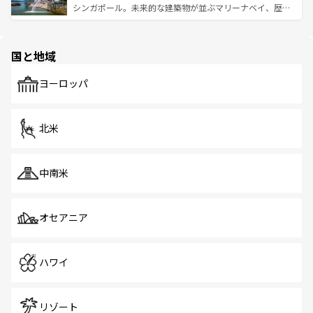
た文化、そして多様な観光資源が、訪れる旅人を魅了し続
うな絶景から文化的な体験まで、香港を存分に楽しみ尽く
シンガポール。未来的な建築物が並ぶマリーナベイ、歴史
ける。 なお、新着のタイ情報は
コンテンツ一覧
を参照して
そう。 なお、新着の香港情報は
コンテンツ一覧
を参照して
と伝統を感じられるエスニックタウン、多数の緑豊かな公
ほしい。
ほしい。
園や自然保護区など、自然が調和した近代的な景観と文化
の多様性あふれるカラフルな町は、どこを歩いても新しい
国と地域
発見がある。さらに、治安のよさや充実した公共交通機関
も、旅行者にとっては魅力的なポイント。グルメも豊富
で、ホーカーズは地元の風情を楽しめる外せないスポット
ヨーロッパ
だ。訪れる人を飽きさせないシンガポールで、多様な魅力
を体感しよう。 なお、新着のシンガポール情報は
コンテン
ツ一覧
を参照してほしい。
北米
中南米
オセアニア
ハワイ
リゾート