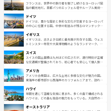
なお、新着のイタリア情報は
コンテンツ一覧
を参照してほ
れる闘牛、そして美味しいタパスが生活の一部となってい
フランスは、世界中の旅行者を魅了し続けるヨーロッパ屈
しい。
る。首都マドリードの洗練された雰囲気や、バルセロナの
指の観光地だ。首都パリのエッフェル塔やルーブル美術館
アートに溢れた街角から、地方では古代ローマ遺跡や中世
といった象徴的なスポットから、田舎町の古風な美しさま
ドイツ
の城塞都市、穏やかなビーチリゾートまで多彩な表情を見
で、幅広い魅力が詰まっている。華麗な宮殿、歴史的な大
せる。地方によって風土や気候が異なるスペインはその個
聖堂、美しいビーチ、そして豊かな自然が、訪れる者を心
ドイツは、豊かな歴史と多彩な文化が交差するヨーロッパ
性で訪れる人を魅了する。 なお、新着のスペイン情報は
コ
から魅了する。また、フランスは美食の国としても知ら
の中心に位置する国。中世の街並みが残るロマンチック街
ンテンツ一覧
を参照してほしい。
れ、フランス料理はユネスコ無形文化遺産にも登録されて
道から、未来を先取りするようなモダンな都市まで多様な
イギリス
いる。シャンパンの発祥地であるランス、プロヴァンスの
顔を持つこの国は、どこを歩いても飽きることがない。ベ
香り高いラベンダー畑など、多彩な楽しみ方が可能だ。さ
ルリンの文化的活気、バイエルン州のアルプスの絶景、そ
イギリスは、古きよき伝統と最先端が共存する国。ウェス
らに、パリ以外の地域にも魅力が溢れており、どの街角に
してライン川沿いのワイン畑といった風景は必見。ビール
トミンスター寺院や大英博物館のようなランドマーク、歴
も豊かな歴史と文化が息づいている。パリ以外の個性あふ
とソーセージを味わいながら地元の人と過ごす楽しい時間
史ある大学都市、美しい丘陵地帯や牧歌的な風景など、エ
れる地方に足を運ぶとそれぞれで全く異なる文化を体験で
スイス
は、お酒好きな人にはぜひ体験してほしい。 なお、新着の
リアごとに異なる魅力がある。また、優雅なアフタヌーン
きるだろう。 なお、新着のフランス情報は
コンテンツ一覧
ドイツ情報は
コンテンツ一覧
を参照してほしい。
ティー、ビール好きにはたまらない英国パブ、サッカー観
スイスの国土面積は九州ほどの広さだが、運行時刻が正確
を参照してほしい。
戦など、本場だからこそできる体験も豊富。イギリスを旅
な交通網が整備されており、初心者でも安心して個人旅行
して楽しみつくそう。 なお、新着のイギリス情報は
コンテ
を楽しめる。日本同様に時刻表どおりの旅が可能だ。中世
アメリカ
ンツ一覧
を参照してほしい。
の建物がそのまま残る町や、スイスならではのユニークな
博物館もあり、アルプス観光だけでなく町歩きも満喫する
アメリカ合衆国は、広大な土地と多様な文化が魅力の国。
ことができる。国民の所得が高いため物価も高いが、旅行
東海岸の都市部から西海岸のカリフォルニアまで、訪れる
者向けの交通パス提供のサービスもあり、うまく活用すれ
場所ごとに異なる風景と体験が待っている。ニューヨーク
ハワイ
ば市内交通費無料で観光を楽しむこともできる。 なお、新
のような巨大都市は、観光、ショッピング、エンターテイ
着のスイス情報は
コンテンツ一覧
を参照してほしい。
ンメントが詰まった刺激的なスポットだ。一方、アメリカ
年間を通じて温暖な気候に恵まれ、多くの島で構成される
西部には大自然が広がり、グランドキャニオンやイエロー
ハワイは、どの島も独自の魅力をもっている。大自然の神
ストーン国立公園といった絶景が堪能できる。さらに、南
秘を感じたいなら、火山が生み出した壮大な景観を誇るハ
オーストラリア
部のニューオーリンズでは、音楽と美食が融合した独特の
ワイ島は見逃せない。また、定番の観光地といえばオアフ