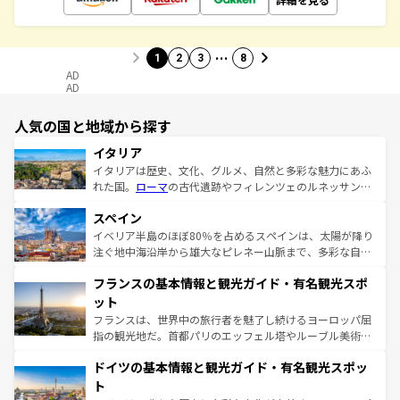
…
1
2
3
8
AD
AD
人気の国と地域から探す
イタリア
イタリアは歴史、文化、グルメ、自然と多彩な魅力にあふ
れた国。
ローマ
の古代遺跡やフィレンツェのルネッサンス
美術、ヴェネツィアの運河など、歴史あるスポットはもち
スペイン
ろん、トスカーナの美しい田園風景やアマルフィ海岸の絶
景など、自然景観も見逃せない。観光の合間には、本場の
イベリア半島のほぼ80％を占めるスペインは、太陽が降り
ピザやパスタなど、絶品のイタリア料理を堪能することも
注ぐ地中海沿岸から雄大なピレネー山脈まで、多彩な自然
できる。朝目覚めてから夜眠るまで、すべての瞬間を楽し
と文化が詰まったヨーロッパ屈指の旅行先だ。多様な地域
フランスの基本情報と観光ガイド・有名観光スポ
ませてくれるイタリアで、忘れられない旅をしてみよう！
文化が根付くこの国では、情熱的なフラメンコ、熱気あふ
なお、新着のイタリア情報は
コンテンツ一覧
を参照してほ
れる闘牛、そして美味しいタパスが生活の一部となってい
ット
しい。
る。首都マドリードの洗練された雰囲気や、バルセロナの
フランスは、世界中の旅行者を魅了し続けるヨーロッパ屈
アートに溢れた街角から、地方では古代ローマ遺跡や中世
指の観光地だ。首都パリのエッフェル塔やルーブル美術館
の城塞都市、穏やかなビーチリゾートまで多彩な表情を見
といった象徴的なスポットから、田舎町の古風な美しさま
せる。地方によって風土や気候が異なるスペインはその個
ドイツの基本情報と観光ガイド・有名観光スポッ
で、幅広い魅力が詰まっている。華麗な宮殿、歴史的な大
性で訪れる人を魅了する。 なお、新着のスペイン情報は
コ
聖堂、美しいビーチ、そして豊かな自然が、訪れる者を心
ト
ンテンツ一覧
を参照してほしい。
から魅了する。また、フランスは美食の国としても知ら