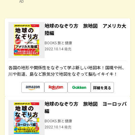
AD
地球のなぞり方 旅地図 アメリカ大
陸編
BOOKS 旅と健康
2022.10.14 発売
各国の地形や関係性をなぞって学ぶ新しい地図本！国境や州、
川や街道、島など旅気分で地図をなぞって脳もイキイキ！
詳細を見る
地球のなぞり方 旅地図 ヨーロッパ
編
BOOKS 旅と健康
2022.10.14 発売