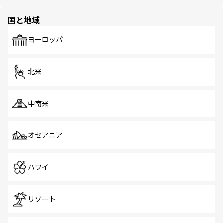
ほしい。
ほしい。
園や自然保護区など、自然が調和した近代的な景観と文化
の多様性あふれるカラフルな町は、どこを歩いても新しい
国と地域
発見がある。さらに、治安のよさや充実した公共交通機関
も、旅行者にとっては魅力的なポイント。グルメも豊富
で、ホーカーズは地元の風情を楽しめる外せないスポット
ヨーロッパ
だ。訪れる人を飽きさせないシンガポールで、多様な魅力
を体感しよう。 なお、新着のシンガポール情報は
コンテン
ツ一覧
を参照してほしい。
北米
中南米
オセアニア
ハワイ
リゾート