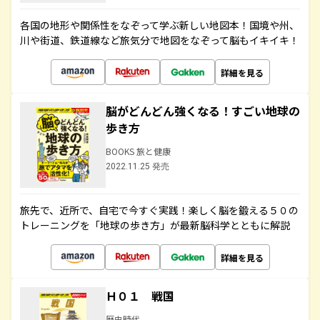
各国の地形や関係性をなぞって学ぶ新しい地図本！国境や州、
川や街道、鉄道線など旅気分で地図をなぞって脳もイキイキ！
詳細を見る
脳がどんどん強くなる！すごい地球の
歩き方
BOOKS 旅と健康
2022.11.25 発売
旅先で、近所で、自宅で今すぐ実践！楽しく脳を鍛える５０の
トレーニングを「地球の歩き方」が最新脳科学とともに解説
詳細を見る
Ｈ０１ 戦国
歴史時代