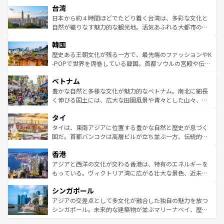
情報は
コンテンツ一覧
を参照してほしい。
人々、おいしいローカルフードやハワイアンミュージッ
台湾
リアリーフや大陸中央部にそびえるウルル（エアーズロッ
ク、伝統的なフラダンスなど、すべてがハワイの魅力を彩
ク）、タスマニアの美しい原生林やケアンズの熱帯雨林な
日本から約４時間ほどでたどり着く台湾は、多彩な文化と
っている。訪れるたびに新しい発見と感動が待っているハ
ど、見どころがたくさん。また、カフェやワイン、オージ
自然が織りなす魅力的な観光地。活気あふれる大都市の台
ワイを、存分に味わってほしい。 なお、新着のハワイ情報
ービーフなどの食文化も豊かで、美味しいものであふれて
北やノスタルジックな町並みが人気な九份（ジォウフェ
は
コンテンツ一覧
を参照してほしい。
韓国
いる。アクティビティも充実しており、サーフィンやダイ
ン）、静ひつな山岳地帯である台湾東部など、都市の喧騒
ビング、ハイキングなど、アウトドア好きにはたまらな
と山間の静けさが共存しており、訪れる人に新しい発見と
歴史ある王朝文化が残る一方で、最先端のファッションやK
い。オーストラリアの多彩な魅力を存分に味わいつくそ
驚きをもたらしてくれる。また、奥深い台湾の食文化も魅
-POPで世界を席巻している韓国。首都ソウルの宮殿や伝統
う。 なお、新着のオーストラリア情報は
コンテンツ一覧
を
力で、夜市などの屋台グルメから高級料理、ヘルシーで美
家屋が並ぶエリアでは韓国の歴史と文化に浸ることがで
参照してほしい。
ベトナム
容にもいいと評判のスイーツなど、バラエティ豊かな料理
き、地方に足を延ばせば四季折々の自然美を楽しむことが
が味わえる。 なお、新着の台湾情報は
コンテンツ一覧
を参
できる。そして、キムチや焼肉、絶品のストリートフード
豊かな自然と多様な文化が魅力的なベトナム。南北に細長
照してほしい。
まで、さまざまな韓国料理が待っている。夜には、韓国な
く伸びる国土には、広大な田園風景や青々とした山々、世
らではのナイトライフも堪能できる。あたたかいホスピタ
界遺産に登録された壮大な自然景観が点在し、都市部では
タイ
リティに包まれながら、韓国の多彩な魅力を心ゆくまで味
急速な発展と共に伝統が息づく。ハノイの古い町並みやホ
わってみてほしい。 なお、新着の韓国情報は
コンテンツ一
ーチミン市のフランス統治時代の建物も、独特の雰囲気を
タイは、東南アジアに位置する豊かな自然と歴史が息づく
覧
を参照してほしい。
醸し出している。また、バラエティの豊かさとおいしさで
国だ。首都バンコクは高層ビルが立ち並ぶ一方、伝統的な
世界中の食通を魅了してやまないベトナム料理も魅力のひ
寺院や市場がいたるところに点在し、古きよき文化と現代
香港
とつ。フォーやバインミー、ベトナムコーヒーなどは、ぜ
の活気が交差している。北部ではチェンマイなどの山岳地
ひ現地で味わいたい。どの地域を訪れてもあたたかい人々
帯で自然と触れ合い、南部ではプーケットやクラビの美し
アジアと西洋の文化が交わる香港は、特有のエネルギーを
が旅行者を迎えてくれるので、きっと忘れられない旅にな
いビーチでリゾート気分を楽しむことができる。タイ料理
もっている。ヴィクトリア湾に広がる壮大な景色、近未来
るはずだ。 なお、新着のベトナム情報は
コンテンツ一覧
を
は世界的に有名で、屋台から高級レストランまで味覚を刺
的なアートスポット、そして歴史と現代が融合した町並
参照してほしい。
シンガポール
激する。気候は一年中温暖で、どの季節にも異なる楽しみ
み、どこを訪れても感動するはず。観光スポットが密集し
が待っている。親しみやすいタイの人々、仏教を中心とし
ており、効率よく見どころを回れるのも魅力。息をのむよ
アジアの交差点として多文化が融合した独自の魅力を放つ
た文化、そして多様な観光資源が、訪れる旅人を魅了し続
うな絶景から文化的な体験まで、香港を存分に楽しみ尽く
シンガポール。未来的な建築物が並ぶマリーナベイ、歴史
ける。 なお、新着のタイ情報は
コンテンツ一覧
を参照して
そう。 なお、新着の香港情報は
コンテンツ一覧
を参照して
と伝統を感じられるエスニックタウン、多数の緑豊かな公