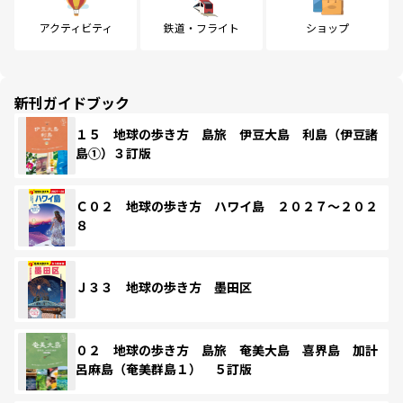
アクティビティ
鉄道・フライト
ショップ
新刊ガイドブック
１５ 地球の歩き方 島旅 伊豆大島 利島（伊豆諸
島①）３訂版
Ｃ０２ 地球の歩き方 ハワイ島 ２０２７～２０２
８
Ｊ３３ 地球の歩き方 墨田区
０２ 地球の歩き方 島旅 奄美大島 喜界島 加計
呂麻島（奄美群島１） ５訂版