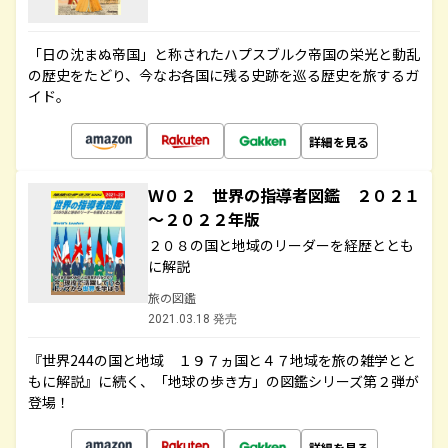
「日の沈まぬ帝国」と称されたハプスブルク帝国の栄光と動乱
の歴史をたどり、今なお各国に残る史跡を巡る歴史を旅するガ
イド。
詳細を見る
Ｗ０２ 世界の指導者図鑑 ２０２１
～２０２２年版
２０８の国と地域のリーダーを経歴ととも
に解説
旅の図鑑
2021.03.18 発売
『世界244の国と地域 １９７ヵ国と４７地域を旅の雑学とと
もに解説』に続く、「地球の歩き方」の図鑑シリーズ第２弾が
登場！
詳細を見る