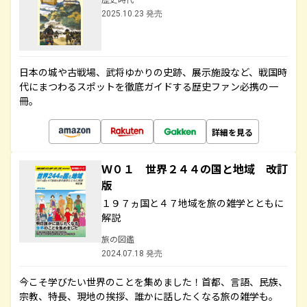
2025.10.23 発売
日本の城や古戦場、武将ゆかりの史跡、展示施設など、戦国時
代にまつわるスポットを徹底ガイドする歴史ファン必携の一
冊。
詳細を見る
Ｗ０１ 世界２４４の国と地域 改訂
版
１９７ヵ国と４７地域を旅の雑学とともに
解説
旅の図鑑
2024.07.18 発売
今こそ学びたい世界のことを集めました！首都、言語、民族、
宗教、特長、現地の挨拶、誰かに話したくなる旅の雑学も。