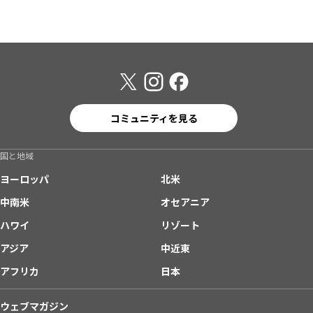
コミュニティを見る
国と地域
ヨーロッパ
北米
中南米
オセアニア
ハワイ
リゾート
アジア
中近東
アフリカ
日本
ウェブマガジン