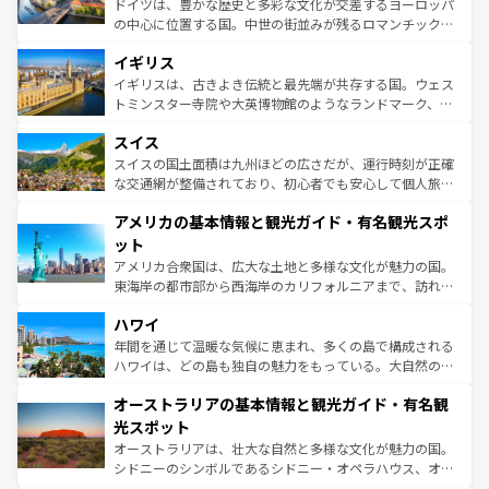
ドイツは、豊かな歴史と多彩な文化が交差するヨーロッパ
れ、フランス料理はユネスコ無形文化遺産にも登録されて
の中心に位置する国。中世の街並みが残るロマンチック街
いる。シャンパンの発祥地であるランス、プロヴァンスの
道から、未来を先取りするようなモダンな都市まで多様な
香り高いラベンダー畑など、多彩な楽しみ方が可能だ。さ
イギリス
顔を持つこの国は、どこを歩いても飽きることがない。ベ
らに、パリ以外の地域にも魅力が溢れており、どの街角に
ルリンの文化的活気、バイエルン州のアルプスの絶景、そ
イギリスは、古きよき伝統と最先端が共存する国。ウェス
も豊かな歴史と文化が息づいている。パリ以外の個性あふ
してライン川沿いのワイン畑といった風景は必見。ビール
トミンスター寺院や大英博物館のようなランドマーク、歴
れる地方に足を運ぶとそれぞれで全く異なる文化を体験で
とソーセージを味わいながら地元の人と過ごす楽しい時間
史ある大学都市、美しい丘陵地帯や牧歌的な風景など、エ
きるだろう。 なお、新着のフランス情報は
コンテンツ一覧
スイス
は、お酒好きな人にはぜひ体験してほしい。 なお、新着の
リアごとに異なる魅力がある。また、優雅なアフタヌーン
を参照してほしい。
ドイツ情報は
コンテンツ一覧
を参照してほしい。
ティー、ビール好きにはたまらない英国パブ、サッカー観
スイスの国土面積は九州ほどの広さだが、運行時刻が正確
戦など、本場だからこそできる体験も豊富。イギリスを旅
な交通網が整備されており、初心者でも安心して個人旅行
して楽しみつくそう。 なお、新着のイギリス情報は
コンテ
を楽しめる。日本同様に時刻表どおりの旅が可能だ。中世
アメリカの基本情報と観光ガイド・有名観光スポ
ンツ一覧
を参照してほしい。
の建物がそのまま残る町や、スイスならではのユニークな
博物館もあり、アルプス観光だけでなく町歩きも満喫する
ット
ことができる。国民の所得が高いため物価も高いが、旅行
アメリカ合衆国は、広大な土地と多様な文化が魅力の国。
者向けの交通パス提供のサービスもあり、うまく活用すれ
東海岸の都市部から西海岸のカリフォルニアまで、訪れる
ば市内交通費無料で観光を楽しむこともできる。 なお、新
場所ごとに異なる風景と体験が待っている。ニューヨーク
着のスイス情報は
コンテンツ一覧
を参照してほしい。
ハワイ
のような巨大都市は、観光、ショッピング、エンターテイ
ンメントが詰まった刺激的なスポットだ。一方、アメリカ
年間を通じて温暖な気候に恵まれ、多くの島で構成される
西部には大自然が広がり、グランドキャニオンやイエロー
ハワイは、どの島も独自の魅力をもっている。大自然の神
ストーン国立公園といった絶景が堪能できる。さらに、南
秘を感じたいなら、火山が生み出した壮大な景観を誇るハ
オーストラリアの基本情報と観光ガイド・有名観
部のニューオーリンズでは、音楽と美食が融合した独特の
ワイ島は見逃せない。また、定番の観光地といえばオアフ
文化が魅力。旅行者はアメリカの各地域で異なる魅力を楽
島だが、静かな自然を求めるならマウイ島やカウアイ島が
光スポット
しみながら、その多様性と豊かな歴史を感じることができ
おすすめ。エメラルドグリーンに輝く海をはじめ、豊かな
オーストラリアは、壮大な自然と多様な文化が魅力の国。
るだろう。車でのロードトリップや列車の旅も、アメリカ
文化や歴史が息づいている。「アロハスピリット」と呼ば
シドニーのシンボルであるシドニー・オペラハウス、オー
ならではの贅沢な旅のスタイルだ。 なお、新着のアメリカ
れるおもてなしの心で訪れる人々を迎えてくれるハワイの
ストラリア東海岸北部に広がる大サンゴ礁地帯グレートバ