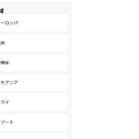
域
ヨーロッパ
北米
中南米
オセアニア
ハワイ
リゾート