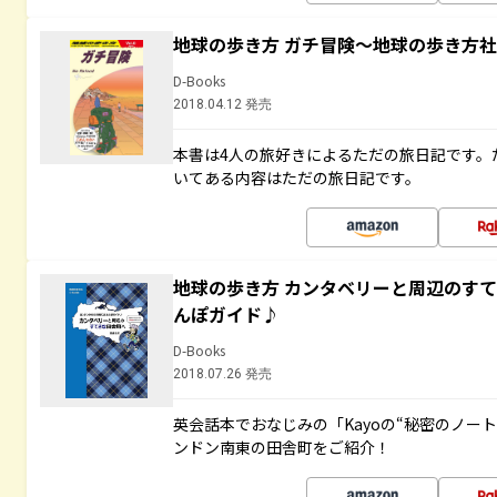
地球の歩き方 ガチ冒険～地球の歩き方
D-Books
2018.04.12 発売
本書は4人の旅好きによるただの旅日記です。
いてある内容はただの旅日記です。
地球の歩き方 カンタベリーと周辺のす
んぽガイド♪
D-Books
2018.07.26 発売
英会話本でおなじみの「Kayoの“秘密のノー
ンドン南東の田舎町をご紹介！