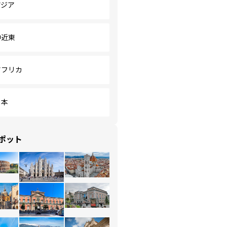
アジア
中近東
アフリカ
日本
ポット