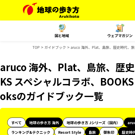
国と地域
ウェブマガジン
TOP
ガイドブック
aruco 海外、Plat、島旅、歴史時代
aruco 海外、Plat、島旅、
KS スペシャルコラボ、BOOKS
oksのガイドブック一覧
すべて
地球の歩き方 海外
地球の歩き方 Jシリーズ（国内）
aru
ランキング&テクニック
Resort Style
島旅
御朱印
歴史時