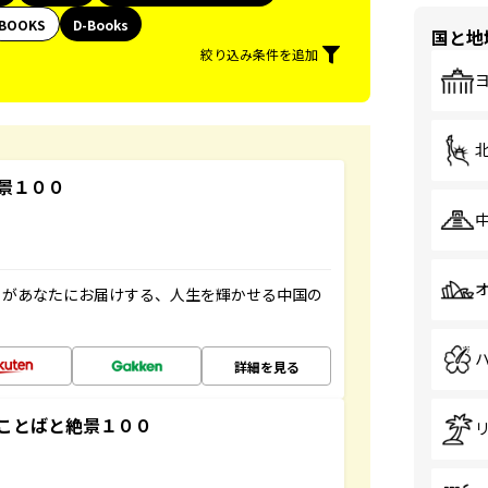
BOOKS
D-Books
国と地
絞り込み条件を追加
景１００
」があなたにお届けする、人生を輝かせる中国の
詳細を見る
ことばと絶景１００