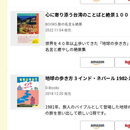
心に寄り添う台湾のことばと絶景１００
BOOKS 旅の名言＆絶景
2022.11.04 発売
世界を４０年以上歩いてきた「地球の歩き方
名言と癒やしの絶景集
地球の歩き方 3 インド・ネパール 1982
D-Books
2018.12.20 発売
1981年、旅人のバイブルとして登場した地
の旅を思い出して欲しい1冊です。