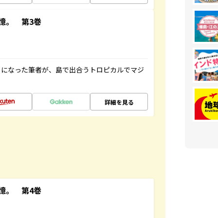
憶。 第3巻
とになった筆者が、島で出合うトロピカルでマジ
詳細を見る
憶。 第4巻