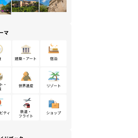
ーマ
食
建築・アート
宿泊
ト・
世界遺産
リゾート
戦
鉄道・
ビティ
ショップ
フライト