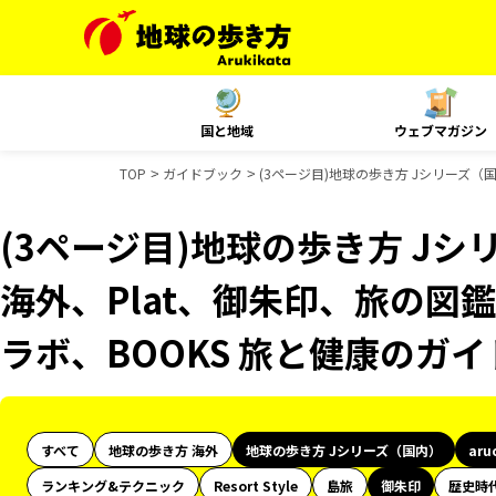
国と地域
ウェブマガジン
TOP
ガイドブック
(3ページ目)地球の歩き方 Jシリーズ（国
(3ページ目)地球の歩き方 Jシリ
海外、Plat、御朱印、旅の図鑑
ラボ、BOOKS 旅と健康のガ
すべて
地球の歩き方 海外
地球の歩き方 Jシリーズ（国内）
aru
ランキング&テクニック
Resort Style
島旅
御朱印
歴史時