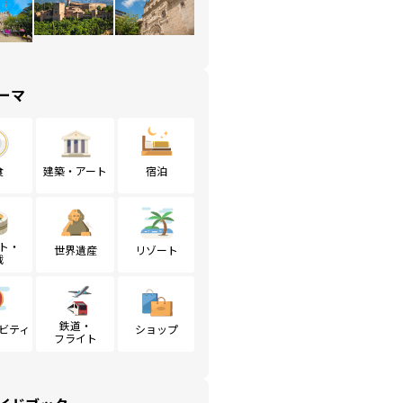
ーマ
食
建築・アート
宿泊
ト・
世界遺産
リゾート
戦
鉄道・
ビティ
ショップ
フライト