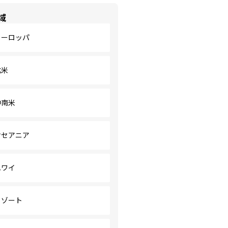
域
ヨーロッパ
北米
中南米
オセアニア
ハワイ
リゾート