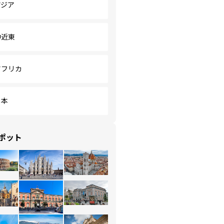
アジア
中近東
アフリカ
日本
ポット