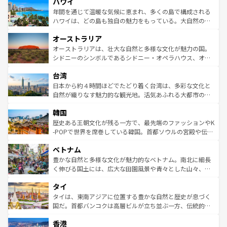
ハワイ
のような巨大都市は、観光、ショッピング、エンターテイ
ンメントが詰まった刺激的なスポットだ。一方、アメリカ
年間を通じて温暖な気候に恵まれ、多くの島で構成される
西部には大自然が広がり、グランドキャニオンやイエロー
ハワイは、どの島も独自の魅力をもっている。大自然の神
ストーン国立公園といった絶景が堪能できる。さらに、南
秘を感じたいなら、火山が生み出した壮大な景観を誇るハ
オーストラリア
部のニューオーリンズでは、音楽と美食が融合した独特の
ワイ島は見逃せない。また、定番の観光地といえばオアフ
文化が魅力。旅行者はアメリカの各地域で異なる魅力を楽
島だが、静かな自然を求めるならマウイ島やカウアイ島が
オーストラリアは、壮大な自然と多様な文化が魅力の国。
しみながら、その多様性と豊かな歴史を感じることができ
おすすめ。エメラルドグリーンに輝く海をはじめ、豊かな
シドニーのシンボルであるシドニー・オペラハウス、オー
るだろう。車でのロードトリップや列車の旅も、アメリカ
文化や歴史が息づいている。「アロハスピリット」と呼ば
ストラリア東海岸北部に広がる大サンゴ礁地帯グレートバ
ならではの贅沢な旅のスタイルだ。 なお、新着のアメリカ
台湾
れるおもてなしの心で訪れる人々を迎えてくれるハワイの
リアリーフや大陸中央部にそびえるウルル（エアーズロッ
情報は
コンテンツ一覧
を参照してほしい。
人々、おいしいローカルフードやハワイアンミュージッ
ク）、タスマニアの美しい原生林やケアンズの熱帯雨林な
日本から約４時間ほどでたどり着く台湾は、多彩な文化と
ク、伝統的なフラダンスなど、すべてがハワイの魅力を彩
ど、見どころがたくさん。また、カフェやワイン、オージ
自然が織りなす魅力的な観光地。活気あふれる大都市の台
っている。訪れるたびに新しい発見と感動が待っているハ
ービーフなどの食文化も豊かで、美味しいものであふれて
北やノスタルジックな町並みが人気な九份（ジォウフェ
ワイを、存分に味わってほしい。 なお、新着のハワイ情報
韓国
いる。アクティビティも充実しており、サーフィンやダイ
ン）、静ひつな山岳地帯である台湾東部など、都市の喧騒
は
コンテンツ一覧
を参照してほしい。
ビング、ハイキングなど、アウトドア好きにはたまらな
と山間の静けさが共存しており、訪れる人に新しい発見と
歴史ある王朝文化が残る一方で、最先端のファッションやK
い。オーストラリアの多彩な魅力を存分に味わいつくそ
驚きをもたらしてくれる。また、奥深い台湾の食文化も魅
-POPで世界を席巻している韓国。首都ソウルの宮殿や伝統
う。 なお、新着のオーストラリア情報は
コンテンツ一覧
を
力で、夜市などの屋台グルメから高級料理、ヘルシーで美
家屋が並ぶエリアでは韓国の歴史と文化に浸ることがで
参照してほしい。
ベトナム
容にもいいと評判のスイーツなど、バラエティ豊かな料理
き、地方に足を延ばせば四季折々の自然美を楽しむことが
が味わえる。 なお、新着の台湾情報は
コンテンツ一覧
を参
できる。そして、キムチや焼肉、絶品のストリートフード
豊かな自然と多様な文化が魅力的なベトナム。南北に細長
照してほしい。
まで、さまざまな韓国料理が待っている。夜には、韓国な
く伸びる国土には、広大な田園風景や青々とした山々、世
らではのナイトライフも堪能できる。あたたかいホスピタ
界遺産に登録された壮大な自然景観が点在し、都市部では
タイ
リティに包まれながら、韓国の多彩な魅力を心ゆくまで味
急速な発展と共に伝統が息づく。ハノイの古い町並みやホ
わってみてほしい。 なお、新着の韓国情報は
コンテンツ一
ーチミン市のフランス統治時代の建物も、独特の雰囲気を
タイは、東南アジアに位置する豊かな自然と歴史が息づく
覧
を参照してほしい。
醸し出している。また、バラエティの豊かさとおいしさで
国だ。首都バンコクは高層ビルが立ち並ぶ一方、伝統的な
世界中の食通を魅了してやまないベトナム料理も魅力のひ
寺院や市場がいたるところに点在し、古きよき文化と現代
香港
とつ。フォーやバインミー、ベトナムコーヒーなどは、ぜ
の活気が交差している。北部ではチェンマイなどの山岳地