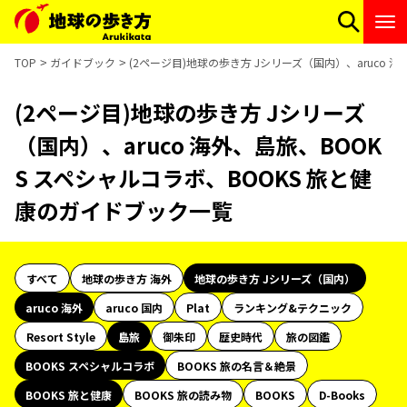
TOP
ガイドブック
(2ページ目)地球の歩き方 Jシリーズ（国内）、aruco 
(2ページ目)地球の歩き方 Jシリーズ
（国内）、aruco 海外、島旅、BOOK
S スペシャルコラボ、BOOKS 旅と健
康のガイドブック一覧
すべて
地球の歩き方 海外
地球の歩き方 Jシリーズ（国内）
aruco 海外
aruco 国内
Plat
ランキング&テクニック
Resort Style
島旅
御朱印
歴史時代
旅の図鑑
BOOKS スペシャルコラボ
BOOKS 旅の名言＆絶景
BOOKS 旅と健康
BOOKS 旅の読み物
BOOKS
D-Books