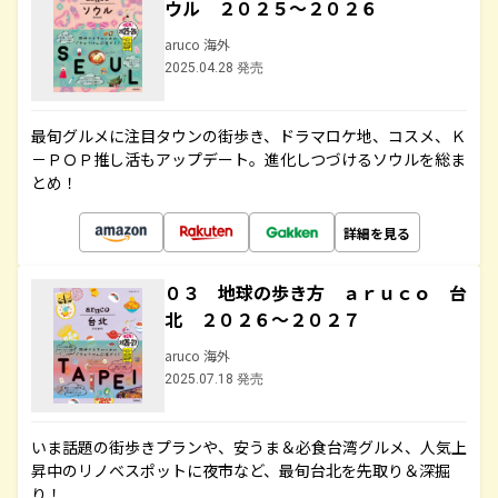
ウル ２０２５～２０２６
aruco 海外
2025.04.28 発売
最旬グルメに注目タウンの街歩き、ドラマロケ地、コスメ、Ｋ
－ＰＯＰ推し活もアップデート。進化しつづけるソウルを総ま
とめ！
詳細を見る
０３ 地球の歩き方 ａｒｕｃｏ 台
北 ２０２６～２０２７
aruco 海外
2025.07.18 発売
いま話題の街歩きプランや、安うま＆必食台湾グルメ、人気上
昇中のリノベスポットに夜市など、最旬台北を先取り＆深掘
り！