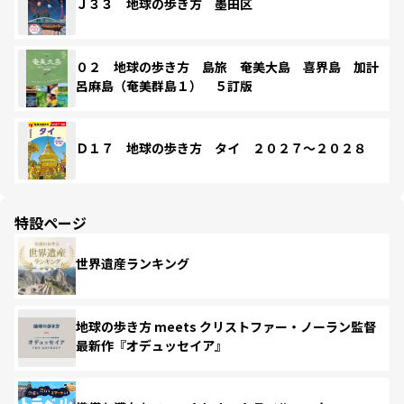
Ｊ３３ 地球の歩き方 墨田区
０２ 地球の歩き方 島旅 奄美大島 喜界島 加計
呂麻島（奄美群島１） ５訂版
Ｄ１７ 地球の歩き方 タイ ２０２７～２０２８
特設ページ
世界遺産ランキング
地球の歩き方 meets クリストファー・ノーラン監督
最新作『オデュッセイア』