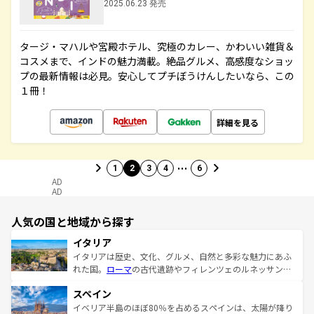
2025.06.23 発売
タージ・マハルや宮殿ホテル、究極のカレー、かわいい雑貨＆
コスメまで、インドの魅力満載。絶品グルメ、高感度なショッ
プの最新情報は必見。安心してプチぼうけんしたいなら、この
１冊！
詳細を見る
…
1
2
3
4
6
AD
AD
人気の国と地域から探す
イタリア
イタリアは歴史、文化、グルメ、自然と多彩な魅力にあふ
れた国。
ローマ
の古代遺跡やフィレンツェのルネッサンス
美術、ヴェネツィアの運河など、歴史あるスポットはもち
スペイン
ろん、トスカーナの美しい田園風景やアマルフィ海岸の絶
景など、自然景観も見逃せない。観光の合間には、本場の
イベリア半島のほぼ80％を占めるスペインは、太陽が降り