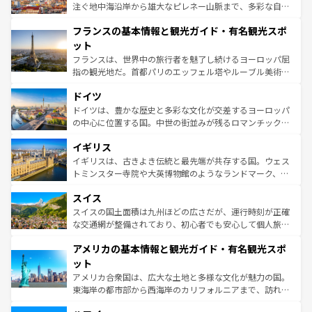
ピザやパスタなど、絶品のイタリア料理を堪能することも
注ぐ地中海沿岸から雄大なピレネー山脈まで、多彩な自然
できる。朝目覚めてから夜眠るまで、すべての瞬間を楽し
と文化が詰まったヨーロッパ屈指の旅行先だ。多様な地域
フランスの基本情報と観光ガイド・有名観光スポ
ませてくれるイタリアで、忘れられない旅をしてみよう！
文化が根付くこの国では、情熱的なフラメンコ、熱気あふ
なお、新着のイタリア情報は
コンテンツ一覧
を参照してほ
れる闘牛、そして美味しいタパスが生活の一部となってい
ット
しい。
る。首都マドリードの洗練された雰囲気や、バルセロナの
フランスは、世界中の旅行者を魅了し続けるヨーロッパ屈
アートに溢れた街角から、地方では古代ローマ遺跡や中世
指の観光地だ。首都パリのエッフェル塔やルーブル美術館
の城塞都市、穏やかなビーチリゾートまで多彩な表情を見
といった象徴的なスポットから、田舎町の古風な美しさま
せる。地方によって風土や気候が異なるスペインはその個
ドイツ
で、幅広い魅力が詰まっている。華麗な宮殿、歴史的な大
性で訪れる人を魅了する。 なお、新着のスペイン情報は
コ
聖堂、美しいビーチ、そして豊かな自然が、訪れる者を心
ドイツは、豊かな歴史と多彩な文化が交差するヨーロッパ
ンテンツ一覧
を参照してほしい。
から魅了する。また、フランスは美食の国としても知ら
の中心に位置する国。中世の街並みが残るロマンチック街
れ、フランス料理はユネスコ無形文化遺産にも登録されて
道から、未来を先取りするようなモダンな都市まで多様な
イギリス
いる。シャンパンの発祥地であるランス、プロヴァンスの
顔を持つこの国は、どこを歩いても飽きることがない。ベ
香り高いラベンダー畑など、多彩な楽しみ方が可能だ。さ
ルリンの文化的活気、バイエルン州のアルプスの絶景、そ
イギリスは、古きよき伝統と最先端が共存する国。ウェス
らに、パリ以外の地域にも魅力が溢れており、どの街角に
してライン川沿いのワイン畑といった風景は必見。ビール
トミンスター寺院や大英博物館のようなランドマーク、歴
も豊かな歴史と文化が息づいている。パリ以外の個性あふ
とソーセージを味わいながら地元の人と過ごす楽しい時間
史ある大学都市、美しい丘陵地帯や牧歌的な風景など、エ
れる地方に足を運ぶとそれぞれで全く異なる文化を体験で
スイス
は、お酒好きな人にはぜひ体験してほしい。 なお、新着の
リアごとに異なる魅力がある。また、優雅なアフタヌーン
きるだろう。 なお、新着のフランス情報は
コンテンツ一覧
ドイツ情報は
コンテンツ一覧
を参照してほしい。
ティー、ビール好きにはたまらない英国パブ、サッカー観
スイスの国土面積は九州ほどの広さだが、運行時刻が正確
を参照してほしい。
戦など、本場だからこそできる体験も豊富。イギリスを旅
な交通網が整備されており、初心者でも安心して個人旅行
して楽しみつくそう。 なお、新着のイギリス情報は
コンテ
を楽しめる。日本同様に時刻表どおりの旅が可能だ。中世
アメリカの基本情報と観光ガイド・有名観光スポ
ンツ一覧
を参照してほしい。
の建物がそのまま残る町や、スイスならではのユニークな
博物館もあり、アルプス観光だけでなく町歩きも満喫する
ット
ことができる。国民の所得が高いため物価も高いが、旅行
アメリカ合衆国は、広大な土地と多様な文化が魅力の国。
者向けの交通パス提供のサービスもあり、うまく活用すれ
東海岸の都市部から西海岸のカリフォルニアまで、訪れる
ば市内交通費無料で観光を楽しむこともできる。 なお、新
場所ごとに異なる風景と体験が待っている。ニューヨーク
着のスイス情報は
コンテンツ一覧
を参照してほしい。