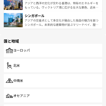
ひ現地で味わいたい。どの地域を訪れてもあたたかい人々
帯で自然と触れ合い、南部ではプーケットやクラビの美し
アジアと西洋の文化が交わる香港は、特有のエネルギーを
が旅行者を迎えてくれるので、きっと忘れられない旅にな
いビーチでリゾート気分を楽しむことができる。タイ料理
もっている。ヴィクトリア湾に広がる壮大な景色、近未来
るはずだ。 なお、新着のベトナム情報は
コンテンツ一覧
を
は世界的に有名で、屋台から高級レストランまで味覚を刺
的なアートスポット、そして歴史と現代が融合した町並
参照してほしい。
シンガポール
激する。気候は一年中温暖で、どの季節にも異なる楽しみ
み、どこを訪れても感動するはず。観光スポットが密集し
が待っている。親しみやすいタイの人々、仏教を中心とし
ており、効率よく見どころを回れるのも魅力。息をのむよ
アジアの交差点として多文化が融合した独自の魅力を放つ
た文化、そして多様な観光資源が、訪れる旅人を魅了し続
うな絶景から文化的な体験まで、香港を存分に楽しみ尽く
シンガポール。未来的な建築物が並ぶマリーナベイ、歴史
ける。 なお、新着のタイ情報は
コンテンツ一覧
を参照して
そう。 なお、新着の香港情報は
コンテンツ一覧
を参照して
と伝統を感じられるエスニックタウン、多数の緑豊かな公
ほしい。
ほしい。
園や自然保護区など、自然が調和した近代的な景観と文化
の多様性あふれるカラフルな町は、どこを歩いても新しい
国と地域
発見がある。さらに、治安のよさや充実した公共交通機関
も、旅行者にとっては魅力的なポイント。グルメも豊富
で、ホーカーズは地元の風情を楽しめる外せないスポット
ヨーロッパ
だ。訪れる人を飽きさせないシンガポールで、多様な魅力
を体感しよう。 なお、新着のシンガポール情報は
コンテン
ツ一覧
を参照してほしい。
北米
中南米
オセアニア