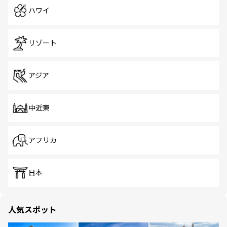
ハワイ
リゾート
アジア
中近東
アフリカ
日本
人気スポット