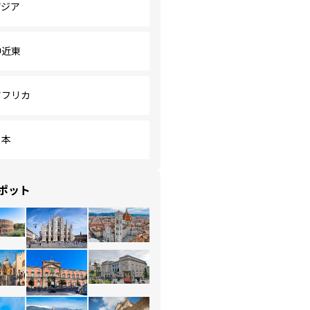
アジア
中近東
アフリカ
日本
ポット