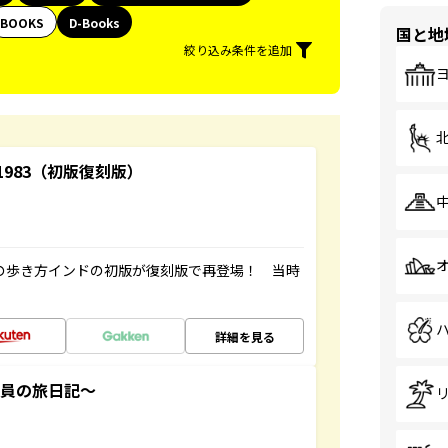
BOOKS
D-Books
国と地
絞り込み条件を追加
-1983（初版復刻版）
球の歩き方インドの初版が復刻版で再登場！ 当時
詳細を見る
社員の旅日記～