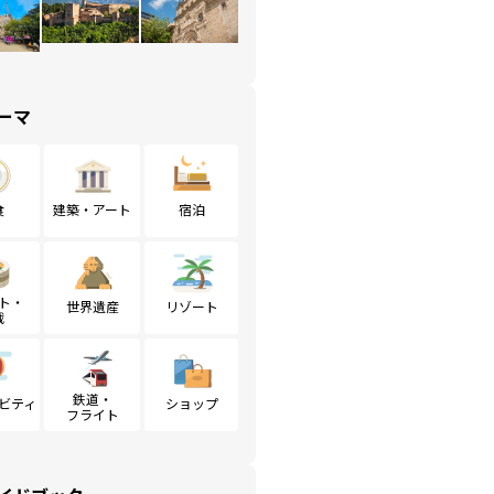
ーマ
食
建築・アート
宿泊
ト・
世界遺産
リゾート
戦
鉄道・
ビティ
ショップ
フライト