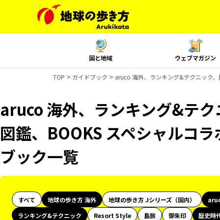
国と地域
ウェブマガジン
TOP
ガイドブック
aruco 海外、ランキング&テクニック
aruco 海外、ランキング&
図鑑、BOOKS スペシャルコラボ
ブック一覧
すべて
地球の歩き方 海外
地球の歩き方 Jシリーズ（国内）
aru
ランキング&テクニック
Resort Style
島旅
御朱印
歴史時