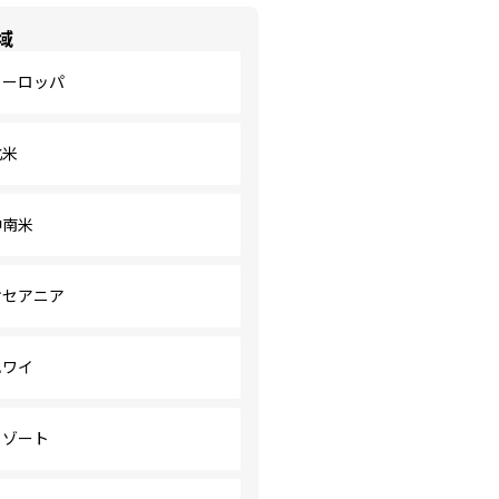
域
ヨーロッパ
北米
中南米
オセアニア
ハワイ
リゾート