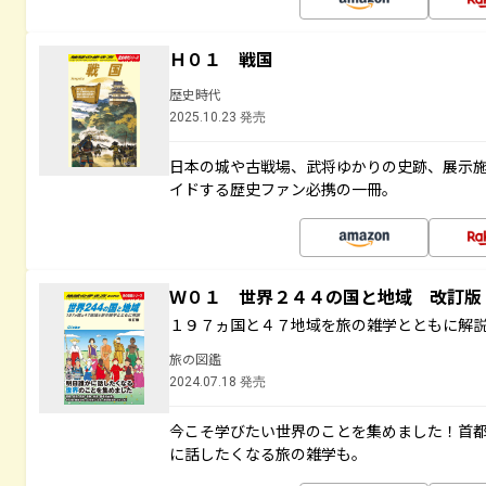
Ｈ０１ 戦国
歴史時代
2025.10.23 発売
日本の城や古戦場、武将ゆかりの史跡、展示
イドする歴史ファン必携の一冊。
Ｗ０１ 世界２４４の国と地域 改訂版
１９７ヵ国と４７地域を旅の雑学とともに解
旅の図鑑
2024.07.18 発売
今こそ学びたい世界のことを集めました！首
に話したくなる旅の雑学も。