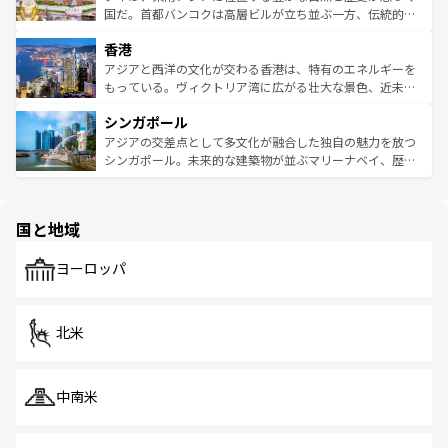
覧
を参照してほしい。
醸し出している。また、バラエティの豊かさとおいしさで
国だ。首都バンコクは高層ビルが立ち並ぶ一方、伝統的な
世界中の食通を魅了してやまないベトナム料理も魅力のひ
寺院や市場がいたるところに点在し、古きよき文化と現代
香港
とつ。フォーやバインミー、ベトナムコーヒーなどは、ぜ
の活気が交差している。北部ではチェンマイなどの山岳地
ひ現地で味わいたい。どの地域を訪れてもあたたかい人々
帯で自然と触れ合い、南部ではプーケットやクラビの美し
アジアと西洋の文化が交わる香港は、特有のエネルギーを
が旅行者を迎えてくれるので、きっと忘れられない旅にな
いビーチでリゾート気分を楽しむことができる。タイ料理
もっている。ヴィクトリア湾に広がる壮大な景色、近未来
るはずだ。 なお、新着のベトナム情報は
コンテンツ一覧
を
は世界的に有名で、屋台から高級レストランまで味覚を刺
的なアートスポット、そして歴史と現代が融合した町並
参照してほしい。
シンガポール
激する。気候は一年中温暖で、どの季節にも異なる楽しみ
み、どこを訪れても感動するはず。観光スポットが密集し
が待っている。親しみやすいタイの人々、仏教を中心とし
ており、効率よく見どころを回れるのも魅力。息をのむよ
アジアの交差点として多文化が融合した独自の魅力を放つ
た文化、そして多様な観光資源が、訪れる旅人を魅了し続
うな絶景から文化的な体験まで、香港を存分に楽しみ尽く
シンガポール。未来的な建築物が並ぶマリーナベイ、歴史
ける。 なお、新着のタイ情報は
コンテンツ一覧
を参照して
そう。 なお、新着の香港情報は
コンテンツ一覧
を参照して
と伝統を感じられるエスニックタウン、多数の緑豊かな公
ほしい。
ほしい。
園や自然保護区など、自然が調和した近代的な景観と文化
の多様性あふれるカラフルな町は、どこを歩いても新しい
国と地域
発見がある。さらに、治安のよさや充実した公共交通機関
も、旅行者にとっては魅力的なポイント。グルメも豊富
で、ホーカーズは地元の風情を楽しめる外せないスポット
ヨーロッパ
だ。訪れる人を飽きさせないシンガポールで、多様な魅力
を体感しよう。 なお、新着のシンガポール情報は
コンテン
ツ一覧
を参照してほしい。
北米
中南米