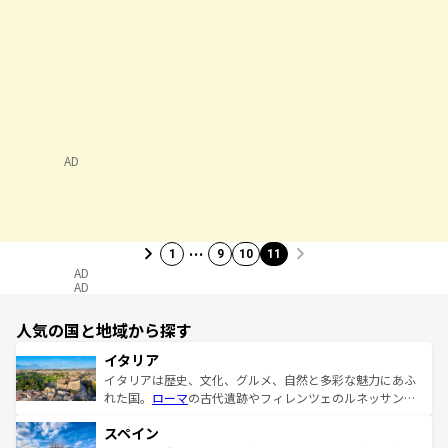
AD
…
1
9
10
11
AD
AD
人気の国と地域から探す
イタリア
イタリアは歴史、文化、グルメ、自然と多彩な魅力にあふ
れた国。
ローマ
の古代遺跡やフィレンツェのルネッサンス
美術、ヴェネツィアの運河など、歴史あるスポットはもち
スペイン
ろん、トスカーナの美しい田園風景やアマルフィ海岸の絶