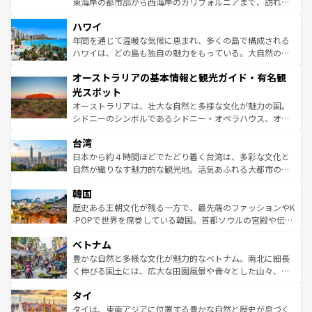
東海岸の都市部から西海岸のカリフォルニアまで、訪れる
ば市内交通費無料で観光を楽しむこともできる。 なお、新
場所ごとに異なる風景と体験が待っている。ニューヨーク
着のスイス情報は
コンテンツ一覧
を参照してほしい。
ハワイ
のような巨大都市は、観光、ショッピング、エンターテイ
ンメントが詰まった刺激的なスポットだ。一方、アメリカ
年間を通じて温暖な気候に恵まれ、多くの島で構成される
西部には大自然が広がり、グランドキャニオンやイエロー
ハワイは、どの島も独自の魅力をもっている。大自然の神
ストーン国立公園といった絶景が堪能できる。さらに、南
秘を感じたいなら、火山が生み出した壮大な景観を誇るハ
オーストラリアの基本情報と観光ガイド・有名観
部のニューオーリンズでは、音楽と美食が融合した独特の
ワイ島は見逃せない。また、定番の観光地といえばオアフ
文化が魅力。旅行者はアメリカの各地域で異なる魅力を楽
島だが、静かな自然を求めるならマウイ島やカウアイ島が
光スポット
しみながら、その多様性と豊かな歴史を感じることができ
おすすめ。エメラルドグリーンに輝く海をはじめ、豊かな
オーストラリアは、壮大な自然と多様な文化が魅力の国。
るだろう。車でのロードトリップや列車の旅も、アメリカ
文化や歴史が息づいている。「アロハスピリット」と呼ば
シドニーのシンボルであるシドニー・オペラハウス、オー
ならではの贅沢な旅のスタイルだ。 なお、新着のアメリカ
れるおもてなしの心で訪れる人々を迎えてくれるハワイの
ストラリア東海岸北部に広がる大サンゴ礁地帯グレートバ
情報は
コンテンツ一覧
を参照してほしい。
人々、おいしいローカルフードやハワイアンミュージッ
台湾
リアリーフや大陸中央部にそびえるウルル（エアーズロッ
ク、伝統的なフラダンスなど、すべてがハワイの魅力を彩
ク）、タスマニアの美しい原生林やケアンズの熱帯雨林な
日本から約４時間ほどでたどり着く台湾は、多彩な文化と
っている。訪れるたびに新しい発見と感動が待っているハ
ど、見どころがたくさん。また、カフェやワイン、オージ
自然が織りなす魅力的な観光地。活気あふれる大都市の台
ワイを、存分に味わってほしい。 なお、新着のハワイ情報
ービーフなどの食文化も豊かで、美味しいものであふれて
北やノスタルジックな町並みが人気な九份（ジォウフェ
は
コンテンツ一覧
を参照してほしい。
韓国
いる。アクティビティも充実しており、サーフィンやダイ
ン）、静ひつな山岳地帯である台湾東部など、都市の喧騒
ビング、ハイキングなど、アウトドア好きにはたまらな
と山間の静けさが共存しており、訪れる人に新しい発見と
歴史ある王朝文化が残る一方で、最先端のファッションやK
い。オーストラリアの多彩な魅力を存分に味わいつくそ
驚きをもたらしてくれる。また、奥深い台湾の食文化も魅
-POPで世界を席巻している韓国。首都ソウルの宮殿や伝統
う。 なお、新着のオーストラリア情報は
コンテンツ一覧
を
力で、夜市などの屋台グルメから高級料理、ヘルシーで美
家屋が並ぶエリアでは韓国の歴史と文化に浸ることがで
参照してほしい。
ベトナム
容にもいいと評判のスイーツなど、バラエティ豊かな料理
き、地方に足を延ばせば四季折々の自然美を楽しむことが
が味わえる。 なお、新着の台湾情報は
コンテンツ一覧
を参
できる。そして、キムチや焼肉、絶品のストリートフード
豊かな自然と多様な文化が魅力的なベトナム。南北に細長
照してほしい。
まで、さまざまな韓国料理が待っている。夜には、韓国な
く伸びる国土には、広大な田園風景や青々とした山々、世
らではのナイトライフも堪能できる。あたたかいホスピタ
界遺産に登録された壮大な自然景観が点在し、都市部では
タイ
リティに包まれながら、韓国の多彩な魅力を心ゆくまで味
急速な発展と共に伝統が息づく。ハノイの古い町並みやホ
わってみてほしい。 なお、新着の韓国情報は
コンテンツ一
ーチミン市のフランス統治時代の建物も、独特の雰囲気を
タイは、東南アジアに位置する豊かな自然と歴史が息づく