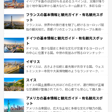
景など、自然景観も見逃せない。観光の合間には、本場の
イベリア半島のほぼ80％を占めるスペインは、太陽が降り
ピザやパスタなど、絶品のイタリア料理を堪能することも
注ぐ地中海沿岸から雄大なピレネー山脈まで、多彩な自然
できる。朝目覚めてから夜眠るまで、すべての瞬間を楽し
と文化が詰まったヨーロッパ屈指の旅行先だ。多様な地域
フランスの基本情報と観光ガイド・有名観光スポ
ませてくれるイタリアで、忘れられない旅をしてみよう！
文化が根付くこの国では、情熱的なフラメンコ、熱気あふ
なお、新着のイタリア情報は
コンテンツ一覧
を参照してほ
れる闘牛、そして美味しいタパスが生活の一部となってい
ット
しい。
る。首都マドリードの洗練された雰囲気や、バルセロナの
フランスは、世界中の旅行者を魅了し続けるヨーロッパ屈
アートに溢れた街角から、地方では古代ローマ遺跡や中世
指の観光地だ。首都パリのエッフェル塔やルーブル美術館
の城塞都市、穏やかなビーチリゾートまで多彩な表情を見
といった象徴的なスポットから、田舎町の古風な美しさま
せる。地方によって風土や気候が異なるスペインはその個
ドイツの基本情報と観光ガイド・有名観光スポッ
で、幅広い魅力が詰まっている。華麗な宮殿、歴史的な大
性で訪れる人を魅了する。 なお、新着のスペイン情報は
コ
聖堂、美しいビーチ、そして豊かな自然が、訪れる者を心
ト
ンテンツ一覧
を参照してほしい。
から魅了する。また、フランスは美食の国としても知ら
ドイツは、豊かな歴史と多彩な文化が交差するヨーロッパ
れ、フランス料理はユネスコ無形文化遺産にも登録されて
の中心に位置する国。中世の街並みが残るロマンチック街
いる。シャンパンの発祥地であるランス、プロヴァンスの
道から、未来を先取りするようなモダンな都市まで多様な
香り高いラベンダー畑など、多彩な楽しみ方が可能だ。さ
イギリス
顔を持つこの国は、どこを歩いても飽きることがない。ベ
らに、パリ以外の地域にも魅力が溢れており、どの街角に
ルリンの文化的活気、バイエルン州のアルプスの絶景、そ
イギリスは、古きよき伝統と最先端が共存する国。ウェス
も豊かな歴史と文化が息づいている。パリ以外の個性あふ
してライン川沿いのワイン畑といった風景は必見。ビール
トミンスター寺院や大英博物館のようなランドマーク、歴
れる地方に足を運ぶとそれぞれで全く異なる文化を体験で
とソーセージを味わいながら地元の人と過ごす楽しい時間
史ある大学都市、美しい丘陵地帯や牧歌的な風景など、エ
きるだろう。 なお、新着のフランス情報は
コンテンツ一覧
スイス
は、お酒好きな人にはぜひ体験してほしい。 なお、新着の
リアごとに異なる魅力がある。また、優雅なアフタヌーン
を参照してほしい。
ドイツ情報は
コンテンツ一覧
を参照してほしい。
ティー、ビール好きにはたまらない英国パブ、サッカー観
スイスの国土面積は九州ほどの広さだが、運行時刻が正確
戦など、本場だからこそできる体験も豊富。イギリスを旅
な交通網が整備されており、初心者でも安心して個人旅行
して楽しみつくそう。 なお、新着のイギリス情報は
コンテ
を楽しめる。日本同様に時刻表どおりの旅が可能だ。中世
アメリカの基本情報と観光ガイド・有名観光スポ
ンツ一覧
を参照してほしい。
の建物がそのまま残る町や、スイスならではのユニークな
博物館もあり、アルプス観光だけでなく町歩きも満喫する
ット
ことができる。国民の所得が高いため物価も高いが、旅行
アメリカ合衆国は、広大な土地と多様な文化が魅力の国。
者向けの交通パス提供のサービスもあり、うまく活用すれ