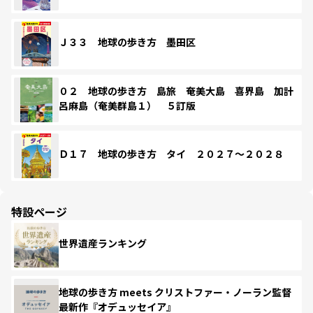
Ｊ３３ 地球の歩き方 墨田区
０２ 地球の歩き方 島旅 奄美大島 喜界島 加計
呂麻島（奄美群島１） ５訂版
Ｄ１７ 地球の歩き方 タイ ２０２７～２０２８
特設ページ
世界遺産ランキング
地球の歩き方 meets クリストファー・ノーラン監督
最新作『オデュッセイア』