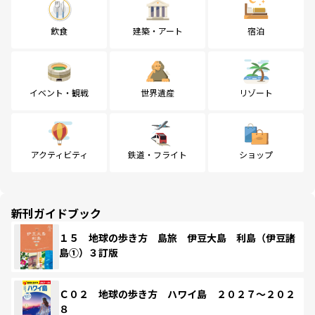
飲食
建築・アート
宿泊
イベント・観戦
世界遺産
リゾート
アクティビティ
鉄道・フライト
ショップ
新刊ガイドブック
１５ 地球の歩き方 島旅 伊豆大島 利島（伊豆諸
島①）３訂版
Ｃ０２ 地球の歩き方 ハワイ島 ２０２７～２０２
８