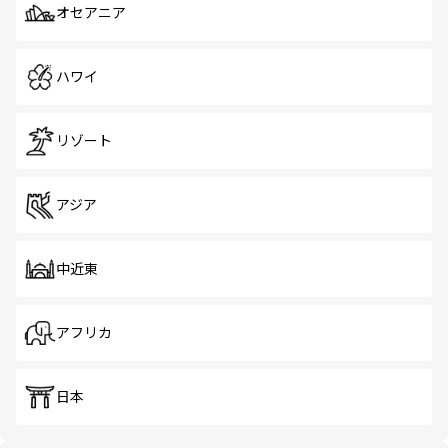
オセアニア
ハワイ
リゾート
アジア
中近東
アフリカ
日本