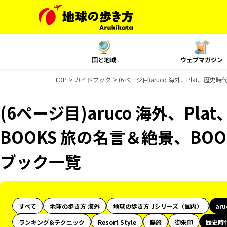
国と地域
ウェブマガジン
TOP
ガイドブック
(6ページ目)aruco 海外、Plat、
(6ページ目)aruco 海外、P
BOOKS 旅の名言＆絶景、BO
ブック一覧
すべて
地球の歩き方 海外
地球の歩き方 Jシリーズ（国内）
ar
ランキング&テクニック
Resort Style
島旅
御朱印
歴史時