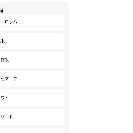
域
ヨーロッパ
北米
中南米
オセアニア
ハワイ
リゾート