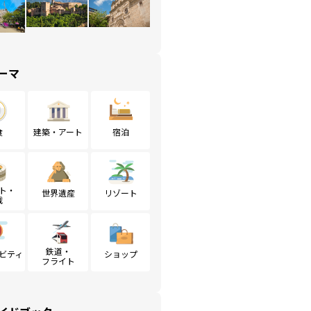
ーマ
食
建築・アート
宿泊
ト・
世界遺産
リゾート
戦
鉄道・
ビティ
ショップ
フライト