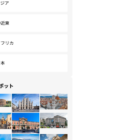
アジア
中近東
アフリカ
日本
ポット