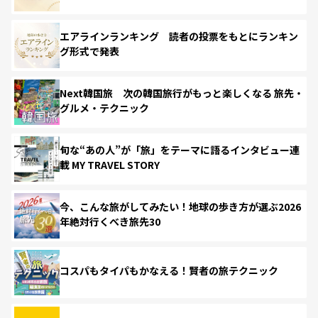
エアラインランキング 読者の投票をもとにランキン
グ形式で発表
Next韓国旅 次の韓国旅行がもっと楽しくなる 旅先・
グルメ・テクニック
旬な“あの人”が「旅」をテーマに語るインタビュー連
載 MY TRAVEL STORY
今、こんな旅がしてみたい！地球の歩き方が選ぶ2026
年絶対行くべき旅先30
コスパもタイパもかなえる！賢者の旅テクニック