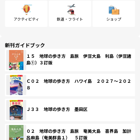
アクティビティ
鉄道・フライト
ショップ
新刊ガイドブック
１５ 地球の歩き方 島旅 伊豆大島 利島（伊豆諸
島①）３訂版
Ｃ０２ 地球の歩き方 ハワイ島 ２０２７～２０２
８
Ｊ３３ 地球の歩き方 墨田区
０２ 地球の歩き方 島旅 奄美大島 喜界島 加計
呂麻島（奄美群島１） ５訂版