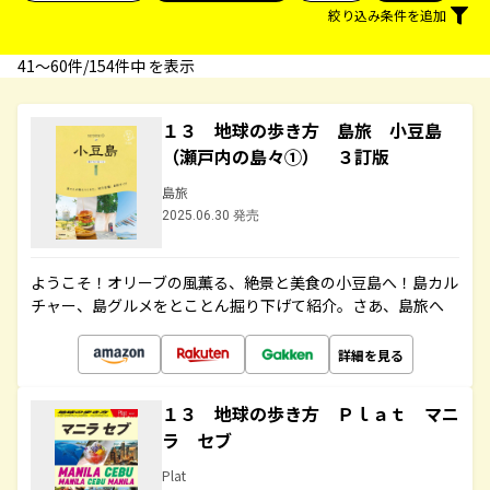
絞り込み条件を追加
41〜60件/154件中 を表示
１３ 地球の歩き方 島旅 小豆島
（瀬戸内の島々①） ３訂版
島旅
2025.06.30 発売
ようこそ！オリーブの風薫る、絶景と美食の小豆島へ！島カル
チャー、島グルメをとことん掘り下げて紹介。さあ、島旅へ
詳細を見る
１３ 地球の歩き方 Ｐｌａｔ マニ
ラ セブ
Plat