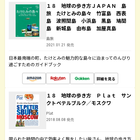
１８ 地球の歩き方ＪＡＰＡＮ 島
旅 たけとみの島々 竹富島 西表
島 波照間島 小浜島 黒島 鳩間
島 新城島 由布島 加屋真島
島旅
2021.01.21 発売
日本最南端の町、たけとみの魅力的な島々に泊まってのんびり
過ごすためのガイドブック
詳細を見る
１８ 地球の歩き方 Ｐｌａｔ サン
クトペテルブルク／モスクワ
Plat
2018.08.08 発売
限られた時間の中で効率よく旅をしたい皆さん、地球の歩き方