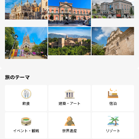
旅のテーマ
飲食
建築・アート
宿泊
イベント・観戦
世界遺産
リゾート