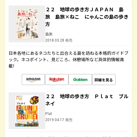
２２ 地球の歩き方ＪＡＰＡＮ 島
旅 島旅×ねこ にゃんこの島の歩き
方
島旅
2018.03.28 発売
日本各地にあるネコたちと出合える島を訪ねる本格的ガイドブ
ック。ネコポイント、見どころ、休憩場所など具体的情報満
載!
詳細を見る
２２ 地球の歩き方 Ｐｌａｔ ブル
ネイ
Plat
2019.04.17 発売