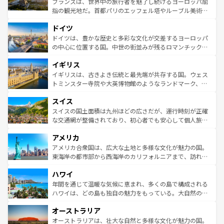
フランスは、世界中の旅行者を魅了し続けるヨーロッパ屈
アートに溢れた街角から、地方では古代ローマ遺跡や中世
指の観光地だ。首都パリのエッフェル塔やルーブル美術館
の城塞都市、穏やかなビーチリゾートまで多彩な表情を見
といった象徴的なスポットから、田舎町の古風な美しさま
せる。地方によって風土や気候が異なるスペインはその個
ドイツ
で、幅広い魅力が詰まっている。華麗な宮殿、歴史的な大
性で訪れる人を魅了する。 なお、新着のスペイン情報は
コ
聖堂、美しいビーチ、そして豊かな自然が、訪れる者を心
ドイツは、豊かな歴史と多彩な文化が交差するヨーロッパ
ンテンツ一覧
を参照してほしい。
から魅了する。また、フランスは美食の国としても知ら
の中心に位置する国。中世の街並みが残るロマンチック街
れ、フランス料理はユネスコ無形文化遺産にも登録されて
道から、未来を先取りするようなモダンな都市まで多様な
イギリス
いる。シャンパンの発祥地であるランス、プロヴァンスの
顔を持つこの国は、どこを歩いても飽きることがない。ベ
香り高いラベンダー畑など、多彩な楽しみ方が可能だ。さ
ルリンの文化的活気、バイエルン州のアルプスの絶景、そ
イギリスは、古きよき伝統と最先端が共存する国。ウェス
らに、パリ以外の地域にも魅力が溢れており、どの街角に
してライン川沿いのワイン畑といった風景は必見。ビール
トミンスター寺院や大英博物館のようなランドマーク、歴
も豊かな歴史と文化が息づいている。パリ以外の個性あふ
とソーセージを味わいながら地元の人と過ごす楽しい時間
史ある大学都市、美しい丘陵地帯や牧歌的な風景など、エ
れる地方に足を運ぶとそれぞれで全く異なる文化を体験で
スイス
は、お酒好きな人にはぜひ体験してほしい。 なお、新着の
リアごとに異なる魅力がある。また、優雅なアフタヌーン
きるだろう。 なお、新着のフランス情報は
コンテンツ一覧
ドイツ情報は
コンテンツ一覧
を参照してほしい。
ティー、ビール好きにはたまらない英国パブ、サッカー観
スイスの国土面積は九州ほどの広さだが、運行時刻が正確
を参照してほしい。
戦など、本場だからこそできる体験も豊富。イギリスを旅
な交通網が整備されており、初心者でも安心して個人旅行
して楽しみつくそう。 なお、新着のイギリス情報は
コンテ
を楽しめる。日本同様に時刻表どおりの旅が可能だ。中世
アメリカ
ンツ一覧
を参照してほしい。
の建物がそのまま残る町や、スイスならではのユニークな
博物館もあり、アルプス観光だけでなく町歩きも満喫する
アメリカ合衆国は、広大な土地と多様な文化が魅力の国。
ことができる。国民の所得が高いため物価も高いが、旅行
東海岸の都市部から西海岸のカリフォルニアまで、訪れる
者向けの交通パス提供のサービスもあり、うまく活用すれ
場所ごとに異なる風景と体験が待っている。ニューヨーク
ハワイ
ば市内交通費無料で観光を楽しむこともできる。 なお、新
のような巨大都市は、観光、ショッピング、エンターテイ
着のスイス情報は
コンテンツ一覧
を参照してほしい。
ンメントが詰まった刺激的なスポットだ。一方、アメリカ
年間を通じて温暖な気候に恵まれ、多くの島で構成される
西部には大自然が広がり、グランドキャニオンやイエロー
ハワイは、どの島も独自の魅力をもっている。大自然の神
ストーン国立公園といった絶景が堪能できる。さらに、南
秘を感じたいなら、火山が生み出した壮大な景観を誇るハ
オーストラリア
部のニューオーリンズでは、音楽と美食が融合した独特の
ワイ島は見逃せない。また、定番の観光地といえばオアフ
文化が魅力。旅行者はアメリカの各地域で異なる魅力を楽
島だが、静かな自然を求めるならマウイ島やカウアイ島が
オーストラリアは、壮大な自然と多様な文化が魅力の国。