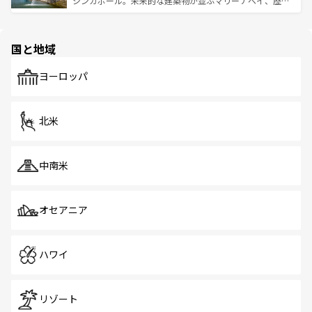
シンガポール。未来的な建築物が並ぶマリーナベイ、歴史
ける。 なお、新着のタイ情報は
コンテンツ一覧
を参照して
そう。 なお、新着の香港情報は
コンテンツ一覧
を参照して
と伝統を感じられるエスニックタウン、多数の緑豊かな公
ほしい。
ほしい。
園や自然保護区など、自然が調和した近代的な景観と文化
の多様性あふれるカラフルな町は、どこを歩いても新しい
国と地域
発見がある。さらに、治安のよさや充実した公共交通機関
も、旅行者にとっては魅力的なポイント。グルメも豊富
で、ホーカーズは地元の風情を楽しめる外せないスポット
ヨーロッパ
だ。訪れる人を飽きさせないシンガポールで、多様な魅力
を体感しよう。 なお、新着のシンガポール情報は
コンテン
ツ一覧
を参照してほしい。
北米
中南米
オセアニア
ハワイ
リゾート