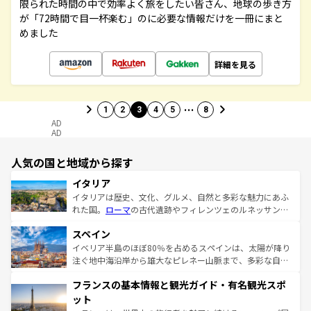
限られた時間の中で効率よく旅をしたい皆さん、地球の歩き方
が「72時間で目一杯楽む」のに必要な情報だけを一冊にまと
めました
詳細を見る
…
1
2
3
4
5
8
AD
AD
人気の国と地域から探す
イタリア
イタリアは歴史、文化、グルメ、自然と多彩な魅力にあふ
れた国。
ローマ
の古代遺跡やフィレンツェのルネッサンス
美術、ヴェネツィアの運河など、歴史あるスポットはもち
スペイン
ろん、トスカーナの美しい田園風景やアマルフィ海岸の絶
景など、自然景観も見逃せない。観光の合間には、本場の
イベリア半島のほぼ80％を占めるスペインは、太陽が降り
ピザやパスタなど、絶品のイタリア料理を堪能することも
注ぐ地中海沿岸から雄大なピレネー山脈まで、多彩な自然
できる。朝目覚めてから夜眠るまで、すべての瞬間を楽し
と文化が詰まったヨーロッパ屈指の旅行先だ。多様な地域
フランスの基本情報と観光ガイド・有名観光スポ
ませてくれるイタリアで、忘れられない旅をしてみよう！
文化が根付くこの国では、情熱的なフラメンコ、熱気あふ
なお、新着のイタリア情報は
コンテンツ一覧
を参照してほ
れる闘牛、そして美味しいタパスが生活の一部となってい
ット
しい。
る。首都マドリードの洗練された雰囲気や、バルセロナの