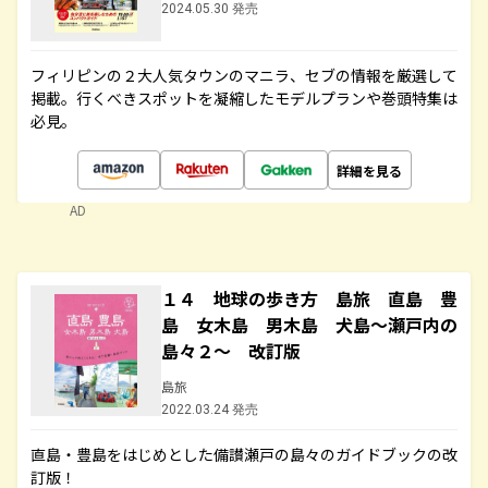
2024.05.30 発売
フィリピンの２大人気タウンのマニラ、セブの情報を厳選して
掲載。行くべきスポットを凝縮したモデルプランや巻頭特集は
必見。
詳細を見る
AD
１４ 地球の歩き方 島旅 直島 豊
島 女木島 男木島 犬島～瀬戸内の
島々２～ 改訂版
島旅
2022.03.24 発売
直島・豊島をはじめとした備讃瀬戸の島々のガイドブックの改
訂版！