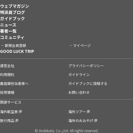
ウェブマガジン
特派員ブログ
ガイドブック
ニュース
著者一覧
コミュニティ
新規会員登録
マイページ
GOOD LUCK TRIP
運営会社
プライバシーポリシー
利用規約
ガイドライン
書店御担当者様へ
ガイドブックに投稿する
採用情報
お問い合わせ
関連サービス
海外航空券
海外ツアー
旅行用品
海外のおみやげ
© Arukikata. Co.,Ltd. All rights reserved.