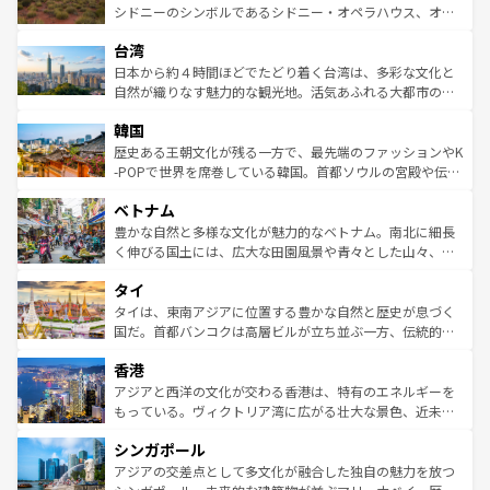
しみながら、その多様性と豊かな歴史を感じることができ
おすすめ。エメラルドグリーンに輝く海をはじめ、豊かな
シドニーのシンボルであるシドニー・オペラハウス、オー
るだろう。車でのロードトリップや列車の旅も、アメリカ
文化や歴史が息づいている。「アロハスピリット」と呼ば
ストラリア東海岸北部に広がる大サンゴ礁地帯グレートバ
ならではの贅沢な旅のスタイルだ。 なお、新着のアメリカ
台湾
れるおもてなしの心で訪れる人々を迎えてくれるハワイの
リアリーフや大陸中央部にそびえるウルル（エアーズロッ
情報は
コンテンツ一覧
を参照してほしい。
人々、おいしいローカルフードやハワイアンミュージッ
ク）、タスマニアの美しい原生林やケアンズの熱帯雨林な
日本から約４時間ほどでたどり着く台湾は、多彩な文化と
ク、伝統的なフラダンスなど、すべてがハワイの魅力を彩
ど、見どころがたくさん。また、カフェやワイン、オージ
自然が織りなす魅力的な観光地。活気あふれる大都市の台
っている。訪れるたびに新しい発見と感動が待っているハ
ービーフなどの食文化も豊かで、美味しいものであふれて
北やノスタルジックな町並みが人気な九份（ジォウフェ
ワイを、存分に味わってほしい。 なお、新着のハワイ情報
韓国
いる。アクティビティも充実しており、サーフィンやダイ
ン）、静ひつな山岳地帯である台湾東部など、都市の喧騒
は
コンテンツ一覧
を参照してほしい。
ビング、ハイキングなど、アウトドア好きにはたまらな
と山間の静けさが共存しており、訪れる人に新しい発見と
歴史ある王朝文化が残る一方で、最先端のファッションやK
い。オーストラリアの多彩な魅力を存分に味わいつくそ
驚きをもたらしてくれる。また、奥深い台湾の食文化も魅
-POPで世界を席巻している韓国。首都ソウルの宮殿や伝統
う。 なお、新着のオーストラリア情報は
コンテンツ一覧
を
力で、夜市などの屋台グルメから高級料理、ヘルシーで美
家屋が並ぶエリアでは韓国の歴史と文化に浸ることがで
参照してほしい。
ベトナム
容にもいいと評判のスイーツなど、バラエティ豊かな料理
き、地方に足を延ばせば四季折々の自然美を楽しむことが
が味わえる。 なお、新着の台湾情報は
コンテンツ一覧
を参
できる。そして、キムチや焼肉、絶品のストリートフード
豊かな自然と多様な文化が魅力的なベトナム。南北に細長
照してほしい。
まで、さまざまな韓国料理が待っている。夜には、韓国な
く伸びる国土には、広大な田園風景や青々とした山々、世
らではのナイトライフも堪能できる。あたたかいホスピタ
界遺産に登録された壮大な自然景観が点在し、都市部では
タイ
リティに包まれながら、韓国の多彩な魅力を心ゆくまで味
急速な発展と共に伝統が息づく。ハノイの古い町並みやホ
わってみてほしい。 なお、新着の韓国情報は
コンテンツ一
ーチミン市のフランス統治時代の建物も、独特の雰囲気を
タイは、東南アジアに位置する豊かな自然と歴史が息づく
覧
を参照してほしい。
醸し出している。また、バラエティの豊かさとおいしさで
国だ。首都バンコクは高層ビルが立ち並ぶ一方、伝統的な
世界中の食通を魅了してやまないベトナム料理も魅力のひ
寺院や市場がいたるところに点在し、古きよき文化と現代
香港
とつ。フォーやバインミー、ベトナムコーヒーなどは、ぜ
の活気が交差している。北部ではチェンマイなどの山岳地
ひ現地で味わいたい。どの地域を訪れてもあたたかい人々
帯で自然と触れ合い、南部ではプーケットやクラビの美し
アジアと西洋の文化が交わる香港は、特有のエネルギーを
が旅行者を迎えてくれるので、きっと忘れられない旅にな
いビーチでリゾート気分を楽しむことができる。タイ料理
もっている。ヴィクトリア湾に広がる壮大な景色、近未来
るはずだ。 なお、新着のベトナム情報は
コンテンツ一覧
を
は世界的に有名で、屋台から高級レストランまで味覚を刺
的なアートスポット、そして歴史と現代が融合した町並
参照してほしい。
シンガポール
激する。気候は一年中温暖で、どの季節にも異なる楽しみ
み、どこを訪れても感動するはず。観光スポットが密集し
が待っている。親しみやすいタイの人々、仏教を中心とし
ており、効率よく見どころを回れるのも魅力。息をのむよ
アジアの交差点として多文化が融合した独自の魅力を放つ
た文化、そして多様な観光資源が、訪れる旅人を魅了し続
うな絶景から文化的な体験まで、香港を存分に楽しみ尽く