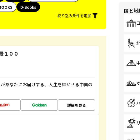
BOOKS
D-Books
国と地
絞り込み条件を追加
景１００
」があなたにお届けする、人生を輝かせる中国の
詳細を見る