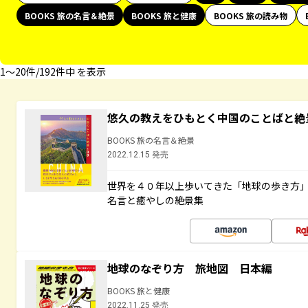
BOOKS 旅の名言＆絶景
BOOKS 旅と健康
BOOKS 旅の読み物
1〜20件/192件中 を表示
悠久の教えをひもとく中国のことばと絶
BOOKS 旅の名言＆絶景
2022.12.15 発売
世界を４０年以上歩いてきた「地球の歩き方
名言と癒やしの絶景集
地球のなぞり方 旅地図 日本編
BOOKS 旅と健康
2022.11.25 発売