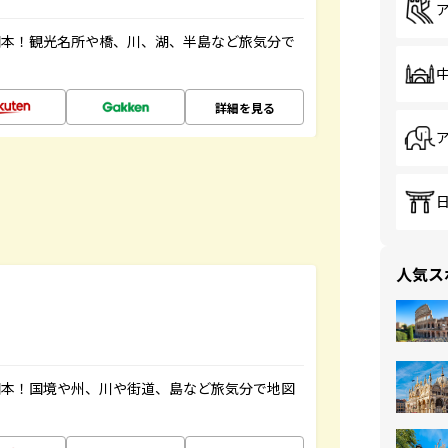
図本！観光名所や橋、川、湖、半島など旅気分で
詳細を見る
人気ス
図本！国境や州、川や街道、島など旅気分で地図