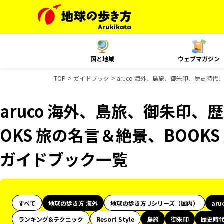
国と地域
ウェブマガジン
TOP
ガイドブック
aruco 海外、島旅、御朱印、歴史時代、
aruco 海外、島旅、御朱印、
OKS 旅の名言＆絶景、BOOKS 
ガイドブック一覧
すべて
地球の歩き方 海外
地球の歩き方 Jシリーズ（国内）
aru
ランキング&テクニック
Resort Style
島旅
御朱印
歴史時