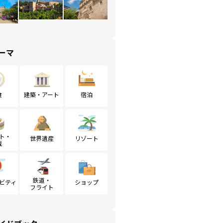
ーマ
食
建築・アート
宿泊
ト・
世界遺産
リゾート
戦
鉄道・
ビティ
ショップ
フライト