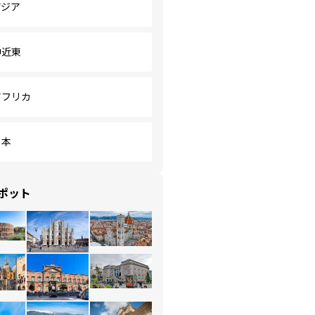
アジア
中近東
アフリカ
日本
ポット