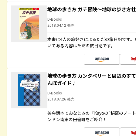
地球の歩き方 ガチ冒険～地球の歩き方
D-Books
2018.04.12 発売
本書は4人の旅好きによるただの旅日記です。
いてある内容はただの旅日記です。
地球の歩き方 カンタベリーと周辺のす
んぽガイド♪
D-Books
2018.07.26 発売
英会話本でおなじみの「Kayoの“秘密のノー
ンドン南東の田舎町をご紹介！