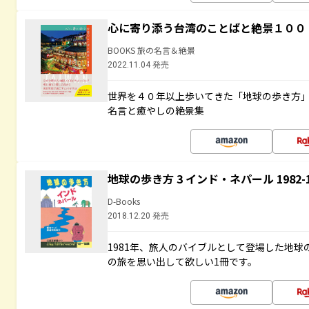
心に寄り添う台湾のことばと絶景１００
BOOKS 旅の名言＆絶景
2022.11.04 発売
世界を４０年以上歩いてきた「地球の歩き方
名言と癒やしの絶景集
地球の歩き方 3 インド・ネパール 1982
D-Books
2018.12.20 発売
1981年、旅人のバイブルとして登場した地
の旅を思い出して欲しい1冊です。