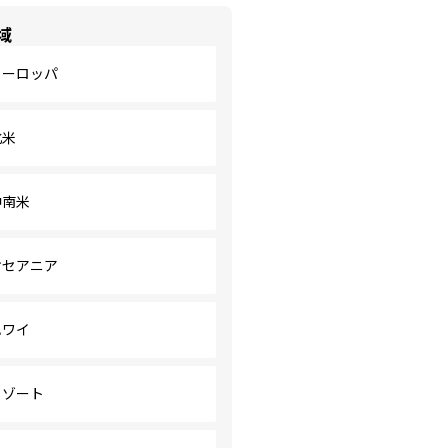
域
ヨーロッパ
北米
中南米
オセアニア
ハワイ
リゾート