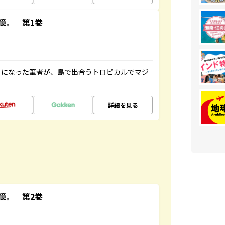
憶。 第1巻
とになった筆者が、島で出合うトロピカルでマジ
詳細を見る
憶。 第2巻