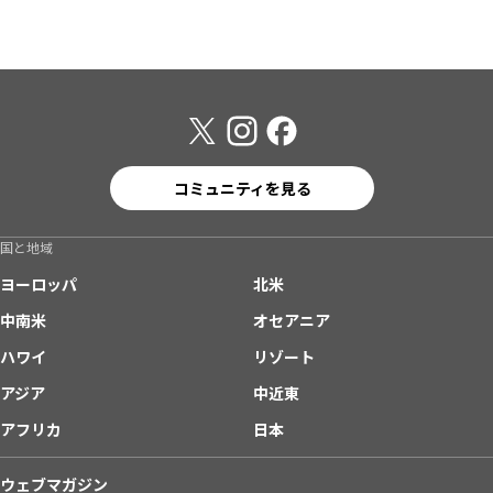
コミュニティを見る
国と地域
ヨーロッパ
北米
中南米
オセアニア
ハワイ
リゾート
アジア
中近東
アフリカ
日本
ウェブマガジン