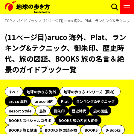
TOP
ガイドブック
(11ページ目)aruco 海外、Plat、ランキング&テ
(11ページ目)aruco 海外、Plat、ラン
キング&テクニック、御朱印、歴史時
代、旅の図鑑、BOOKS 旅の名言＆絶
景のガイドブック一覧
すべて
地球の歩き方 海外
地球の歩き方 Jシリーズ（国内）
aruco 海外
aruco 国内
Plat
ランキング&テクニック
Resort Style
島旅
御朱印
歴史時代
旅の図鑑
BOOKS スペシャルコラボ
BOOKS 旅の名言＆絶景
BOOKS 旅と健康
BOOKS 旅の読み物
BOOKS
D-Books