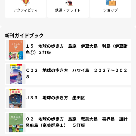
アクティビティ
鉄道・フライト
ショップ
新刊ガイドブック
１５ 地球の歩き方 島旅 伊豆大島 利島（伊豆諸
島①）３訂版
Ｃ０２ 地球の歩き方 ハワイ島 ２０２７～２０２
８
Ｊ３３ 地球の歩き方 墨田区
０２ 地球の歩き方 島旅 奄美大島 喜界島 加計
呂麻島（奄美群島１） ５訂版