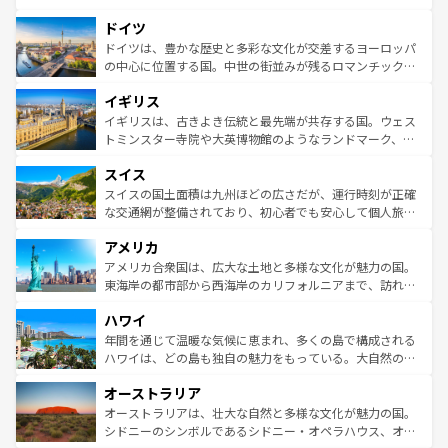
の城塞都市、穏やかなビーチリゾートまで多彩な表情を見
といった象徴的なスポットから、田舎町の古風な美しさま
せる。地方によって風土や気候が異なるスペインはその個
ドイツ
で、幅広い魅力が詰まっている。華麗な宮殿、歴史的な大
性で訪れる人を魅了する。 なお、新着のスペイン情報は
コ
聖堂、美しいビーチ、そして豊かな自然が、訪れる者を心
ドイツは、豊かな歴史と多彩な文化が交差するヨーロッパ
ンテンツ一覧
を参照してほしい。
から魅了する。また、フランスは美食の国としても知ら
の中心に位置する国。中世の街並みが残るロマンチック街
れ、フランス料理はユネスコ無形文化遺産にも登録されて
道から、未来を先取りするようなモダンな都市まで多様な
イギリス
いる。シャンパンの発祥地であるランス、プロヴァンスの
顔を持つこの国は、どこを歩いても飽きることがない。ベ
香り高いラベンダー畑など、多彩な楽しみ方が可能だ。さ
ルリンの文化的活気、バイエルン州のアルプスの絶景、そ
イギリスは、古きよき伝統と最先端が共存する国。ウェス
らに、パリ以外の地域にも魅力が溢れており、どの街角に
してライン川沿いのワイン畑といった風景は必見。ビール
トミンスター寺院や大英博物館のようなランドマーク、歴
も豊かな歴史と文化が息づいている。パリ以外の個性あふ
とソーセージを味わいながら地元の人と過ごす楽しい時間
史ある大学都市、美しい丘陵地帯や牧歌的な風景など、エ
れる地方に足を運ぶとそれぞれで全く異なる文化を体験で
スイス
は、お酒好きな人にはぜひ体験してほしい。 なお、新着の
リアごとに異なる魅力がある。また、優雅なアフタヌーン
きるだろう。 なお、新着のフランス情報は
コンテンツ一覧
ドイツ情報は
コンテンツ一覧
を参照してほしい。
ティー、ビール好きにはたまらない英国パブ、サッカー観
スイスの国土面積は九州ほどの広さだが、運行時刻が正確
を参照してほしい。
戦など、本場だからこそできる体験も豊富。イギリスを旅
な交通網が整備されており、初心者でも安心して個人旅行
して楽しみつくそう。 なお、新着のイギリス情報は
コンテ
を楽しめる。日本同様に時刻表どおりの旅が可能だ。中世
アメリカ
ンツ一覧
を参照してほしい。
の建物がそのまま残る町や、スイスならではのユニークな
博物館もあり、アルプス観光だけでなく町歩きも満喫する
アメリカ合衆国は、広大な土地と多様な文化が魅力の国。
ことができる。国民の所得が高いため物価も高いが、旅行
東海岸の都市部から西海岸のカリフォルニアまで、訪れる
者向けの交通パス提供のサービスもあり、うまく活用すれ
場所ごとに異なる風景と体験が待っている。ニューヨーク
ハワイ
ば市内交通費無料で観光を楽しむこともできる。 なお、新
のような巨大都市は、観光、ショッピング、エンターテイ
着のスイス情報は
コンテンツ一覧
を参照してほしい。
ンメントが詰まった刺激的なスポットだ。一方、アメリカ
年間を通じて温暖な気候に恵まれ、多くの島で構成される
西部には大自然が広がり、グランドキャニオンやイエロー
ハワイは、どの島も独自の魅力をもっている。大自然の神
ストーン国立公園といった絶景が堪能できる。さらに、南
秘を感じたいなら、火山が生み出した壮大な景観を誇るハ
オーストラリア
部のニューオーリンズでは、音楽と美食が融合した独特の
ワイ島は見逃せない。また、定番の観光地といえばオアフ
文化が魅力。旅行者はアメリカの各地域で異なる魅力を楽
島だが、静かな自然を求めるならマウイ島やカウアイ島が
オーストラリアは、壮大な自然と多様な文化が魅力の国。
しみながら、その多様性と豊かな歴史を感じることができ
おすすめ。エメラルドグリーンに輝く海をはじめ、豊かな
シドニーのシンボルであるシドニー・オペラハウス、オー
るだろう。車でのロードトリップや列車の旅も、アメリカ
文化や歴史が息づいている。「アロハスピリット」と呼ば