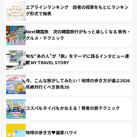
エアラインランキング 読者の投票をもとにランキン
グ形式で発表
Next韓国旅 次の韓国旅行がもっと楽しくなる 旅先・
グルメ・テクニック
旬な“あの人”が「旅」をテーマに語るインタビュー連
載 MY TRAVEL STORY
今、こんな旅がしてみたい！地球の歩き方が選ぶ2026
年絶対行くべき旅先30
コスパもタイパもかなえる！賢者の旅テクニック
地球の歩き方♥偏愛ハワイ