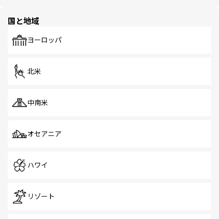
ほしい。
ほしい。
園や自然保護区など、自然が調和した近代的な景観と文化
の多様性あふれるカラフルな町は、どこを歩いても新しい
国と地域
発見がある。さらに、治安のよさや充実した公共交通機関
も、旅行者にとっては魅力的なポイント。グルメも豊富
で、ホーカーズは地元の風情を楽しめる外せないスポット
ヨーロッパ
だ。訪れる人を飽きさせないシンガポールで、多様な魅力
を体感しよう。 なお、新着のシンガポール情報は
コンテン
ツ一覧
を参照してほしい。
北米
中南米
オセアニア
ハワイ
リゾート