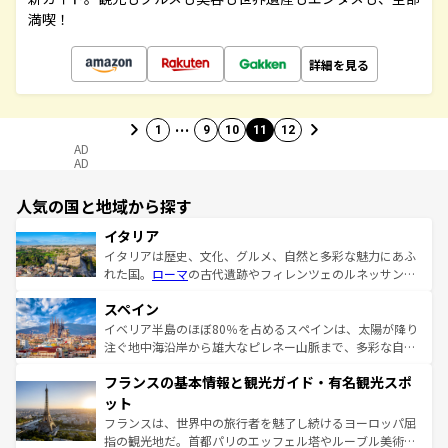
満喫！
詳細を見る
…
1
9
10
11
12
AD
AD
人気の国と地域から探す
イタリア
イタリアは歴史、文化、グルメ、自然と多彩な魅力にあふ
れた国。
ローマ
の古代遺跡やフィレンツェのルネッサンス
美術、ヴェネツィアの運河など、歴史あるスポットはもち
スペイン
ろん、トスカーナの美しい田園風景やアマルフィ海岸の絶
景など、自然景観も見逃せない。観光の合間には、本場の
イベリア半島のほぼ80％を占めるスペインは、太陽が降り
ピザやパスタなど、絶品のイタリア料理を堪能することも
注ぐ地中海沿岸から雄大なピレネー山脈まで、多彩な自然
できる。朝目覚めてから夜眠るまで、すべての瞬間を楽し
と文化が詰まったヨーロッパ屈指の旅行先だ。多様な地域
フランスの基本情報と観光ガイド・有名観光スポ
ませてくれるイタリアで、忘れられない旅をしてみよう！
文化が根付くこの国では、情熱的なフラメンコ、熱気あふ
なお、新着のイタリア情報は
コンテンツ一覧
を参照してほ
れる闘牛、そして美味しいタパスが生活の一部となってい
ット
しい。
る。首都マドリードの洗練された雰囲気や、バルセロナの
フランスは、世界中の旅行者を魅了し続けるヨーロッパ屈
アートに溢れた街角から、地方では古代ローマ遺跡や中世
指の観光地だ。首都パリのエッフェル塔やルーブル美術館