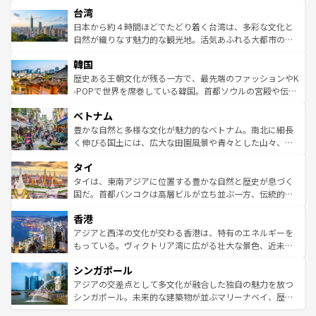
ストラリア東海岸北部に広がる大サンゴ礁地帯グレートバ
ならではの贅沢な旅のスタイルだ。 なお、新着のアメリカ
台湾
れるおもてなしの心で訪れる人々を迎えてくれるハワイの
リアリーフや大陸中央部にそびえるウルル（エアーズロッ
情報は
コンテンツ一覧
を参照してほしい。
人々、おいしいローカルフードやハワイアンミュージッ
ク）、タスマニアの美しい原生林やケアンズの熱帯雨林な
日本から約４時間ほどでたどり着く台湾は、多彩な文化と
ク、伝統的なフラダンスなど、すべてがハワイの魅力を彩
ど、見どころがたくさん。また、カフェやワイン、オージ
自然が織りなす魅力的な観光地。活気あふれる大都市の台
っている。訪れるたびに新しい発見と感動が待っているハ
ービーフなどの食文化も豊かで、美味しいものであふれて
北やノスタルジックな町並みが人気な九份（ジォウフェ
ワイを、存分に味わってほしい。 なお、新着のハワイ情報
韓国
いる。アクティビティも充実しており、サーフィンやダイ
ン）、静ひつな山岳地帯である台湾東部など、都市の喧騒
は
コンテンツ一覧
を参照してほしい。
ビング、ハイキングなど、アウトドア好きにはたまらな
と山間の静けさが共存しており、訪れる人に新しい発見と
歴史ある王朝文化が残る一方で、最先端のファッションやK
い。オーストラリアの多彩な魅力を存分に味わいつくそ
驚きをもたらしてくれる。また、奥深い台湾の食文化も魅
-POPで世界を席巻している韓国。首都ソウルの宮殿や伝統
う。 なお、新着のオーストラリア情報は
コンテンツ一覧
を
力で、夜市などの屋台グルメから高級料理、ヘルシーで美
家屋が並ぶエリアでは韓国の歴史と文化に浸ることがで
参照してほしい。
ベトナム
容にもいいと評判のスイーツなど、バラエティ豊かな料理
き、地方に足を延ばせば四季折々の自然美を楽しむことが
が味わえる。 なお、新着の台湾情報は
コンテンツ一覧
を参
できる。そして、キムチや焼肉、絶品のストリートフード
豊かな自然と多様な文化が魅力的なベトナム。南北に細長
照してほしい。
まで、さまざまな韓国料理が待っている。夜には、韓国な
く伸びる国土には、広大な田園風景や青々とした山々、世
らではのナイトライフも堪能できる。あたたかいホスピタ
界遺産に登録された壮大な自然景観が点在し、都市部では
タイ
リティに包まれながら、韓国の多彩な魅力を心ゆくまで味
急速な発展と共に伝統が息づく。ハノイの古い町並みやホ
わってみてほしい。 なお、新着の韓国情報は
コンテンツ一
ーチミン市のフランス統治時代の建物も、独特の雰囲気を
タイは、東南アジアに位置する豊かな自然と歴史が息づく
覧
を参照してほしい。
醸し出している。また、バラエティの豊かさとおいしさで
国だ。首都バンコクは高層ビルが立ち並ぶ一方、伝統的な
世界中の食通を魅了してやまないベトナム料理も魅力のひ
寺院や市場がいたるところに点在し、古きよき文化と現代
香港
とつ。フォーやバインミー、ベトナムコーヒーなどは、ぜ
の活気が交差している。北部ではチェンマイなどの山岳地
ひ現地で味わいたい。どの地域を訪れてもあたたかい人々
帯で自然と触れ合い、南部ではプーケットやクラビの美し
アジアと西洋の文化が交わる香港は、特有のエネルギーを
が旅行者を迎えてくれるので、きっと忘れられない旅にな
いビーチでリゾート気分を楽しむことができる。タイ料理
もっている。ヴィクトリア湾に広がる壮大な景色、近未来
るはずだ。 なお、新着のベトナム情報は
コンテンツ一覧
を
は世界的に有名で、屋台から高級レストランまで味覚を刺
的なアートスポット、そして歴史と現代が融合した町並
参照してほしい。
シンガポール
激する。気候は一年中温暖で、どの季節にも異なる楽しみ
み、どこを訪れても感動するはず。観光スポットが密集し
が待っている。親しみやすいタイの人々、仏教を中心とし
ており、効率よく見どころを回れるのも魅力。息をのむよ
アジアの交差点として多文化が融合した独自の魅力を放つ
た文化、そして多様な観光資源が、訪れる旅人を魅了し続
うな絶景から文化的な体験まで、香港を存分に楽しみ尽く
シンガポール。未来的な建築物が並ぶマリーナベイ、歴史
ける。 なお、新着のタイ情報は
コンテンツ一覧
を参照して
そう。 なお、新着の香港情報は
コンテンツ一覧
を参照して
と伝統を感じられるエスニックタウン、多数の緑豊かな公