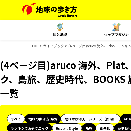
国と地域
ウェブマガジン
TOP
ガイドブック
(4ページ目)aruco 海外、Plat、
(4ページ目)aruco 海外、Pl
ク、島旅、歴史時代、BOOKS
一覧
すべて
地球の歩き方 海外
地球の歩き方 Jシリーズ（国内）
aru
ランキング&テクニック
Resort Style
島旅
御朱印
歴史時