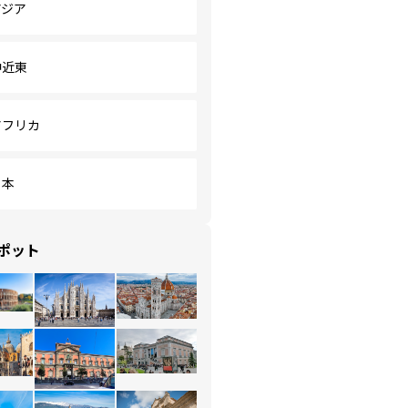
アジア
中近東
アフリカ
日本
ポット