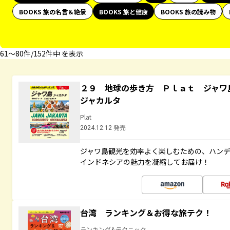
BOOKS 旅の名言＆絶景
BOOKS 旅と健康
BOOKS 旅の読み物
61〜80件/152件中 を表示
２９ 地球の歩き方 Ｐｌａｔ ジャワ
ジャカルタ
Plat
2024.12.12 発売
ジャワ島観光を効率よく楽しむための、ハン
インドネシアの魅力を凝縮してお届け！
台湾 ランキング＆お得な旅テク！
ランキング&テクニック