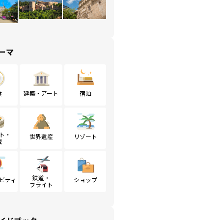
ーマ
食
建築・アート
宿泊
ト・
世界遺産
リゾート
戦
鉄道・
ビティ
ショップ
フライト