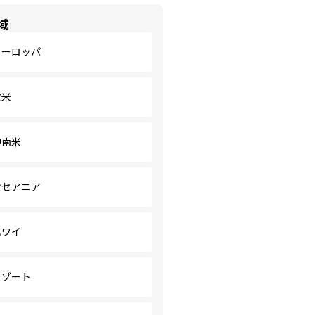
域
ヨーロッパ
北米
中南米
オセアニア
ハワイ
リゾート