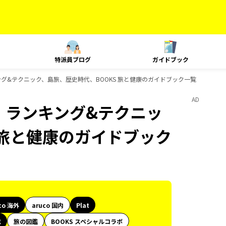
特派員ブログ
ガイドブック
ランキング&テクニック、島旅、歴史時代、BOOKS 旅と健康のガイドブック一覧
AD
at、ランキング&テクニッ
 旅と健康のガイドブック
co 海外
aruco 国内
Plat
代
旅の図鑑
BOOKS スペシャルコラボ