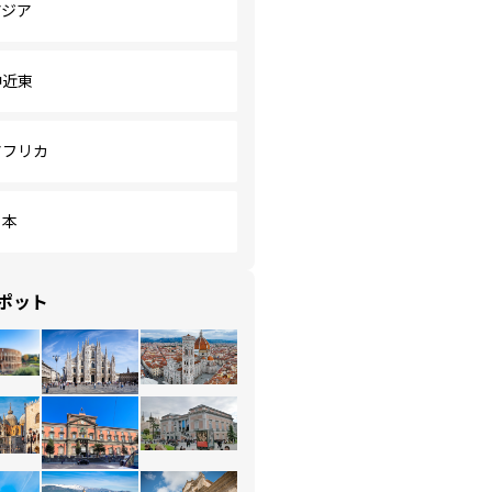
アジア
中近東
アフリカ
日本
ポット