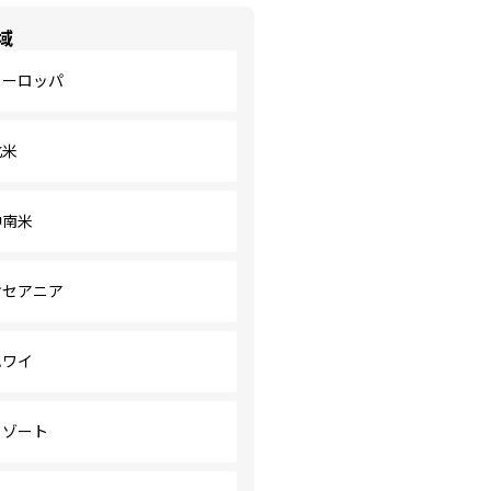
域
ヨーロッパ
北米
中南米
オセアニア
ハワイ
リゾート