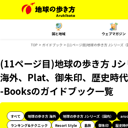
国と地域
ウェブマガジン
TOP
ガイドブック
(11ページ目)地球の歩き方 Jシリーズ（国
(11ページ目)地球の歩き方 Jシ
海外、Plat、御朱印、歴史時代
-Booksのガイドブック一覧
すべて
地球の歩き方 海外
地球の歩き方 Jシリーズ（国内）
aru
ランキング&テクニック
Resort Style
島旅
御朱印
歴史時