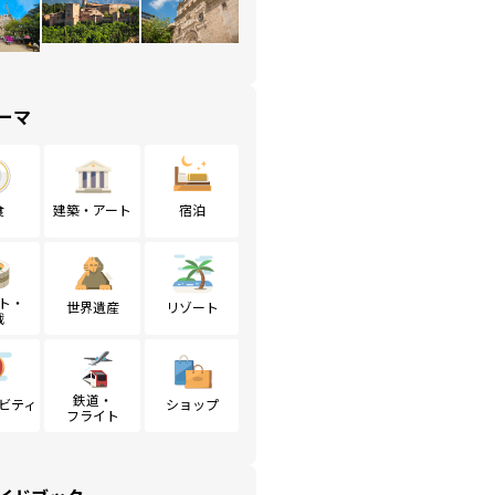
ーマ
食
建築・アート
宿泊
ト・
世界遺産
リゾート
戦
鉄道・
ビティ
ショップ
フライト