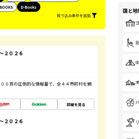
BOOKS
D-Books
国と地
絞り込み条件を追加
～２０２６
５００頁の圧倒的な情報量で、全４４市町村を網
詳細を見る
～２０２６