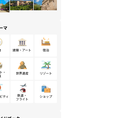
ーマ
食
建築・アート
宿泊
ト・
世界遺産
リゾート
戦
鉄道・
ビティ
ショップ
フライト