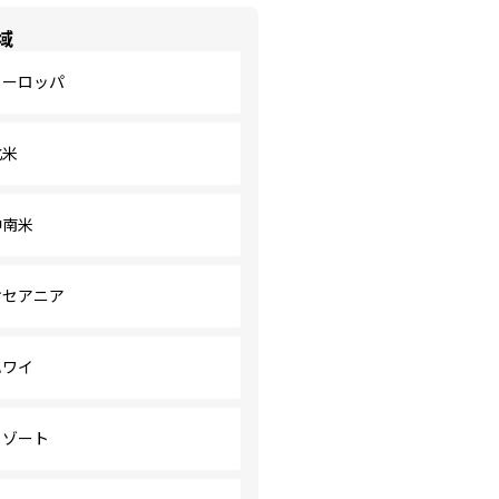
域
ヨーロッパ
北米
中南米
オセアニア
ハワイ
リゾート