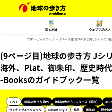
国と地域
ウェブマガジン
TOP
ガイドブック
(9ページ目)地球の歩き方 Jシリーズ（国
(9ページ目)地球の歩き方 Jシリ
海外、Plat、御朱印、歴史時代
-Booksのガイドブック一覧
すべて
地球の歩き方 海外
地球の歩き方 Jシリーズ（国内）
aru
ランキング&テクニック
Resort Style
島旅
御朱印
歴史時