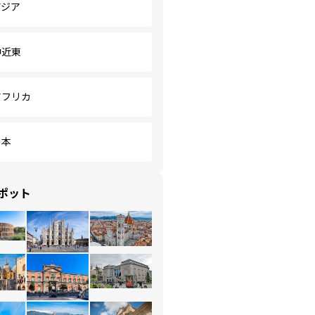
アジア
中近東
アフリカ
日本
ポット