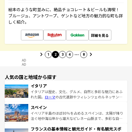
絵本のような町並みに、絶品チョコレート＆ビールも満喫！
ブルージュ、アントワープ、ゲントなど地方の魅力的な町も詳
しく紹介。
詳細を見る
…
1
2
3
4
8
AD
AD
人気の国と地域から探す
イタリア
イタリアは歴史、文化、グルメ、自然と多彩な魅力にあふ
れた国。
ローマ
の古代遺跡やフィレンツェのルネッサンス
美術、ヴェネツィアの運河など、歴史あるスポットはもち
スペイン
ろん、トスカーナの美しい田園風景やアマルフィ海岸の絶
景など、自然景観も見逃せない。観光の合間には、本場の
イベリア半島のほぼ80％を占めるスペインは、太陽が降り
ピザやパスタなど、絶品のイタリア料理を堪能することも
注ぐ地中海沿岸から雄大なピレネー山脈まで、多彩な自然
できる。朝目覚めてから夜眠るまで、すべての瞬間を楽し
と文化が詰まったヨーロッパ屈指の旅行先だ。多様な地域
フランスの基本情報と観光ガイド・有名観光スポ
ませてくれるイタリアで、忘れられない旅をしてみよう！
文化が根付くこの国では、情熱的なフラメンコ、熱気あふ