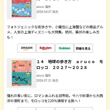
aruco 海外
2026.04.27 発売
フォトジェニックな街歩きや、小籠包に上海蟹などの絶品グル
メ、人気の上海ディズニーも大特集。杭州、蘇州の楽しみ方
も！
詳細を見る
１４ 地球の歩き方 ａｒｕｃｏ モ
ロッコ ２０２７～２０２８
aruco 海外
2026.07.21 発売
憧れの青い街に、ロマンあふれる旧市街。サハラ砂漠から大西
洋の港町まで、モロッコを120％満喫する旅へ！