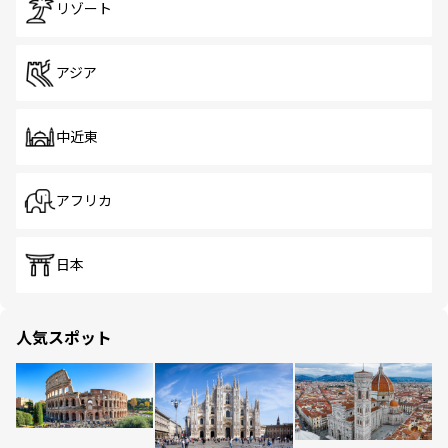
リゾート
アジア
中近東
アフリカ
日本
人気スポット