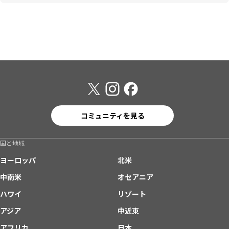
コミュニティを見る
国と地域
ヨーロッパ
北米
中南米
オセアニア
ハワイ
リゾート
アジア
中近東
アフリカ
日本