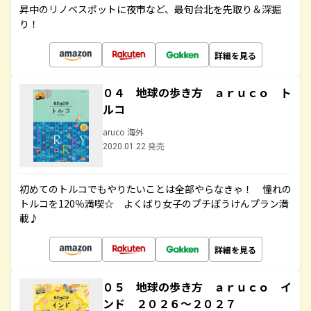
昇中のリノベスポットに夜市など、最旬台北を先取り＆深掘
り！
詳細を見る
０４ 地球の歩き方 ａｒｕｃｏ ト
ルコ
aruco 海外
2020.01.22 発売
初めてのトルコでもやりたいことは全部やらなきゃ！ 憧れの
トルコを120％満喫☆ よくばり女子のプチぼうけんプラン満
載♪
詳細を見る
０５ 地球の歩き方 ａｒｕｃｏ イ
ンド ２０２６～２０２７