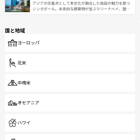
が待っている。親しみやすいタイの人々、仏教を中心とし
ており、効率よく見どころを回れるのも魅力。息をのむよ
アジアの交差点として多文化が融合した独自の魅力を放つ
た文化、そして多様な観光資源が、訪れる旅人を魅了し続
うな絶景から文化的な体験まで、香港を存分に楽しみ尽く
シンガポール。未来的な建築物が並ぶマリーナベイ、歴史
ける。 なお、新着のタイ情報は
コンテンツ一覧
を参照して
そう。 なお、新着の香港情報は
コンテンツ一覧
を参照して
と伝統を感じられるエスニックタウン、多数の緑豊かな公
ほしい。
ほしい。
園や自然保護区など、自然が調和した近代的な景観と文化
の多様性あふれるカラフルな町は、どこを歩いても新しい
国と地域
発見がある。さらに、治安のよさや充実した公共交通機関
も、旅行者にとっては魅力的なポイント。グルメも豊富
で、ホーカーズは地元の風情を楽しめる外せないスポット
ヨーロッパ
だ。訪れる人を飽きさせないシンガポールで、多様な魅力
を体感しよう。 なお、新着のシンガポール情報は
コンテン
ツ一覧
を参照してほしい。
北米
中南米
オセアニア
ハワイ