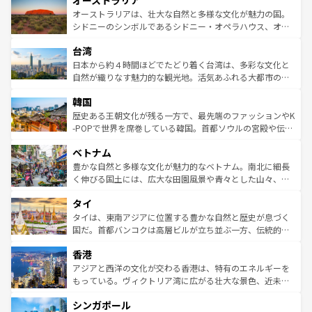
オーストラリア
ワイ島は見逃せない。また、定番の観光地といえばオアフ
文化が魅力。旅行者はアメリカの各地域で異なる魅力を楽
島だが、静かな自然を求めるならマウイ島やカウアイ島が
オーストラリアは、壮大な自然と多様な文化が魅力の国。
しみながら、その多様性と豊かな歴史を感じることができ
おすすめ。エメラルドグリーンに輝く海をはじめ、豊かな
シドニーのシンボルであるシドニー・オペラハウス、オー
るだろう。車でのロードトリップや列車の旅も、アメリカ
文化や歴史が息づいている。「アロハスピリット」と呼ば
ストラリア東海岸北部に広がる大サンゴ礁地帯グレートバ
ならではの贅沢な旅のスタイルだ。 なお、新着のアメリカ
台湾
れるおもてなしの心で訪れる人々を迎えてくれるハワイの
リアリーフや大陸中央部にそびえるウルル（エアーズロッ
情報は
コンテンツ一覧
を参照してほしい。
人々、おいしいローカルフードやハワイアンミュージッ
ク）、タスマニアの美しい原生林やケアンズの熱帯雨林な
日本から約４時間ほどでたどり着く台湾は、多彩な文化と
ク、伝統的なフラダンスなど、すべてがハワイの魅力を彩
ど、見どころがたくさん。また、カフェやワイン、オージ
自然が織りなす魅力的な観光地。活気あふれる大都市の台
っている。訪れるたびに新しい発見と感動が待っているハ
ービーフなどの食文化も豊かで、美味しいものであふれて
北やノスタルジックな町並みが人気な九份（ジォウフェ
ワイを、存分に味わってほしい。 なお、新着のハワイ情報
韓国
いる。アクティビティも充実しており、サーフィンやダイ
ン）、静ひつな山岳地帯である台湾東部など、都市の喧騒
は
コンテンツ一覧
を参照してほしい。
ビング、ハイキングなど、アウトドア好きにはたまらな
と山間の静けさが共存しており、訪れる人に新しい発見と
歴史ある王朝文化が残る一方で、最先端のファッションやK
い。オーストラリアの多彩な魅力を存分に味わいつくそ
驚きをもたらしてくれる。また、奥深い台湾の食文化も魅
-POPで世界を席巻している韓国。首都ソウルの宮殿や伝統
う。 なお、新着のオーストラリア情報は
コンテンツ一覧
を
力で、夜市などの屋台グルメから高級料理、ヘルシーで美
家屋が並ぶエリアでは韓国の歴史と文化に浸ることがで
参照してほしい。
ベトナム
容にもいいと評判のスイーツなど、バラエティ豊かな料理
き、地方に足を延ばせば四季折々の自然美を楽しむことが
が味わえる。 なお、新着の台湾情報は
コンテンツ一覧
を参
できる。そして、キムチや焼肉、絶品のストリートフード
豊かな自然と多様な文化が魅力的なベトナム。南北に細長
照してほしい。
まで、さまざまな韓国料理が待っている。夜には、韓国な
く伸びる国土には、広大な田園風景や青々とした山々、世
らではのナイトライフも堪能できる。あたたかいホスピタ
界遺産に登録された壮大な自然景観が点在し、都市部では
タイ
リティに包まれながら、韓国の多彩な魅力を心ゆくまで味
急速な発展と共に伝統が息づく。ハノイの古い町並みやホ
わってみてほしい。 なお、新着の韓国情報は
コンテンツ一
ーチミン市のフランス統治時代の建物も、独特の雰囲気を
タイは、東南アジアに位置する豊かな自然と歴史が息づく
覧
を参照してほしい。
醸し出している。また、バラエティの豊かさとおいしさで
国だ。首都バンコクは高層ビルが立ち並ぶ一方、伝統的な
世界中の食通を魅了してやまないベトナム料理も魅力のひ
寺院や市場がいたるところに点在し、古きよき文化と現代
香港
とつ。フォーやバインミー、ベトナムコーヒーなどは、ぜ
の活気が交差している。北部ではチェンマイなどの山岳地
ひ現地で味わいたい。どの地域を訪れてもあたたかい人々
帯で自然と触れ合い、南部ではプーケットやクラビの美し
アジアと西洋の文化が交わる香港は、特有のエネルギーを
が旅行者を迎えてくれるので、きっと忘れられない旅にな
いビーチでリゾート気分を楽しむことができる。タイ料理
もっている。ヴィクトリア湾に広がる壮大な景色、近未来
るはずだ。 なお、新着のベトナム情報は
コンテンツ一覧
を
は世界的に有名で、屋台から高級レストランまで味覚を刺
的なアートスポット、そして歴史と現代が融合した町並
参照してほしい。
シンガポール
激する。気候は一年中温暖で、どの季節にも異なる楽しみ
み、どこを訪れても感動するはず。観光スポットが密集し