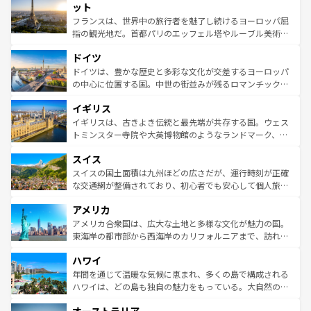
なお、新着のイタリア情報は
コンテンツ一覧
を参照してほ
れる闘牛、そして美味しいタパスが生活の一部となってい
ット
しい。
る。首都マドリードの洗練された雰囲気や、バルセロナの
フランスは、世界中の旅行者を魅了し続けるヨーロッパ屈
アートに溢れた街角から、地方では古代ローマ遺跡や中世
指の観光地だ。首都パリのエッフェル塔やルーブル美術館
の城塞都市、穏やかなビーチリゾートまで多彩な表情を見
といった象徴的なスポットから、田舎町の古風な美しさま
せる。地方によって風土や気候が異なるスペインはその個
ドイツ
で、幅広い魅力が詰まっている。華麗な宮殿、歴史的な大
性で訪れる人を魅了する。 なお、新着のスペイン情報は
コ
聖堂、美しいビーチ、そして豊かな自然が、訪れる者を心
ドイツは、豊かな歴史と多彩な文化が交差するヨーロッパ
ンテンツ一覧
を参照してほしい。
から魅了する。また、フランスは美食の国としても知ら
の中心に位置する国。中世の街並みが残るロマンチック街
れ、フランス料理はユネスコ無形文化遺産にも登録されて
道から、未来を先取りするようなモダンな都市まで多様な
イギリス
いる。シャンパンの発祥地であるランス、プロヴァンスの
顔を持つこの国は、どこを歩いても飽きることがない。ベ
香り高いラベンダー畑など、多彩な楽しみ方が可能だ。さ
ルリンの文化的活気、バイエルン州のアルプスの絶景、そ
イギリスは、古きよき伝統と最先端が共存する国。ウェス
らに、パリ以外の地域にも魅力が溢れており、どの街角に
してライン川沿いのワイン畑といった風景は必見。ビール
トミンスター寺院や大英博物館のようなランドマーク、歴
も豊かな歴史と文化が息づいている。パリ以外の個性あふ
とソーセージを味わいながら地元の人と過ごす楽しい時間
史ある大学都市、美しい丘陵地帯や牧歌的な風景など、エ
れる地方に足を運ぶとそれぞれで全く異なる文化を体験で
スイス
は、お酒好きな人にはぜひ体験してほしい。 なお、新着の
リアごとに異なる魅力がある。また、優雅なアフタヌーン
きるだろう。 なお、新着のフランス情報は
コンテンツ一覧
ドイツ情報は
コンテンツ一覧
を参照してほしい。
ティー、ビール好きにはたまらない英国パブ、サッカー観
スイスの国土面積は九州ほどの広さだが、運行時刻が正確
を参照してほしい。
戦など、本場だからこそできる体験も豊富。イギリスを旅
な交通網が整備されており、初心者でも安心して個人旅行
して楽しみつくそう。 なお、新着のイギリス情報は
コンテ
を楽しめる。日本同様に時刻表どおりの旅が可能だ。中世
アメリカ
ンツ一覧
を参照してほしい。
の建物がそのまま残る町や、スイスならではのユニークな
博物館もあり、アルプス観光だけでなく町歩きも満喫する
アメリカ合衆国は、広大な土地と多様な文化が魅力の国。
ことができる。国民の所得が高いため物価も高いが、旅行
東海岸の都市部から西海岸のカリフォルニアまで、訪れる
者向けの交通パス提供のサービスもあり、うまく活用すれ
場所ごとに異なる風景と体験が待っている。ニューヨーク
ハワイ
ば市内交通費無料で観光を楽しむこともできる。 なお、新
のような巨大都市は、観光、ショッピング、エンターテイ
着のスイス情報は
コンテンツ一覧
を参照してほしい。
ンメントが詰まった刺激的なスポットだ。一方、アメリカ
年間を通じて温暖な気候に恵まれ、多くの島で構成される
西部には大自然が広がり、グランドキャニオンやイエロー
ハワイは、どの島も独自の魅力をもっている。大自然の神
ストーン国立公園といった絶景が堪能できる。さらに、南
秘を感じたいなら、火山が生み出した壮大な景観を誇るハ
部のニューオーリンズでは、音楽と美食が融合した独特の