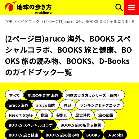
TOP
ガイドブック
(2ページ目)aruco 海外、BOOKS スペシャルコラボ、B
(2ページ目)aruco 海外、BOOKS スペ
シャルコラボ、BOOKS 旅と健康、BO
OKS 旅の読み物、BOOKS、D-Books
のガイドブック一覧
すべて
地球の歩き方 海外
地球の歩き方 Jシリーズ（国内）
aruco 海外
aruco 国内
Plat
ランキング&テクニック
Resort Style
島旅
御朱印
歴史時代
旅の図鑑
BOOKS スペシャルコラボ
BOOKS 旅の名言＆絶景
BOOKS 旅と健康
BOOKS 旅の読み物
BOOKS
D-Books