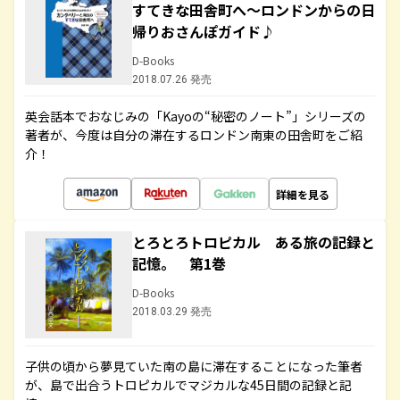
すてきな田舎町へ～ロンドンからの日
帰りおさんぽガイド♪
D-Books
2018.07.26 発売
英会話本でおなじみの「Kayoの“秘密のノート”」シリーズの
著者が、今度は自分の滞在するロンドン南東の田舎町をご紹
介！
詳細を見る
とろとろトロピカル ある旅の記録と
記憶。 第1巻
D-Books
2018.03.29 発売
子供の頃から夢見ていた南の島に滞在することになった筆者
が、島で出合うトロピカルでマジカルな45日間の記録と記