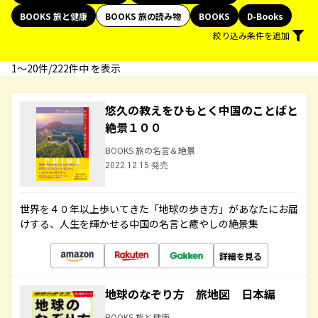
BOOKS 旅と健康
BOOKS 旅の読み物
BOOKS
D-Books
絞り込み条件を追加
1〜20件/222件中 を表示
悠久の教えをひもとく中国のことばと
絶景１００
BOOKS 旅の名言＆絶景
2022.12.15 発売
世界を４０年以上歩いてきた「地球の歩き方」があなたにお届
けする、人生を輝かせる中国の名言と癒やしの絶景集
詳細を見る
地球のなぞり方 旅地図 日本編
BOOKS 旅と健康