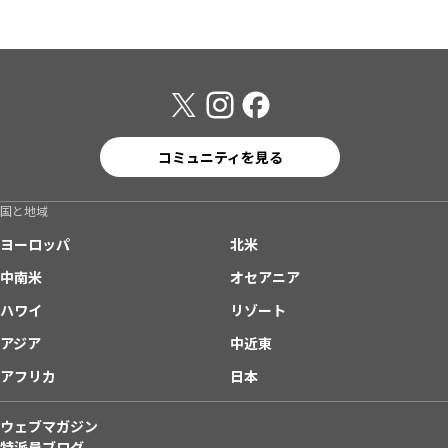
コミュニティを見る
国と地域
ヨーロッパ
北米
中南米
オセアニア
ハワイ
リゾート
アジア
中近東
アフリカ
日本
ウェブマガジン
特派員ブログ