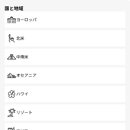
の多様性あふれるカラフルな町は、どこを歩いても新しい
国と地域
発見がある。さらに、治安のよさや充実した公共交通機関
も、旅行者にとっては魅力的なポイント。グルメも豊富
で、ホーカーズは地元の風情を楽しめる外せないスポット
ヨーロッパ
だ。訪れる人を飽きさせないシンガポールで、多様な魅力
を体感しよう。 なお、新着のシンガポール情報は
コンテン
ツ一覧
を参照してほしい。
北米
中南米
オセアニア
ハワイ
リゾート