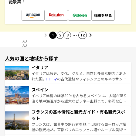
絶景集！
詳細を見る
…
1
2
3
12
AD
AD
人気の国と地域から探す
イタリア
イタリアは歴史、文化、グルメ、自然と多彩な魅力にあふ
れた国。
ローマ
の古代遺跡やフィレンツェのルネッサンス
美術、ヴェネツィアの運河など、歴史あるスポットはもち
スペイン
ろん、トスカーナの美しい田園風景やアマルフィ海岸の絶
景など、自然景観も見逃せない。観光の合間には、本場の
イベリア半島のほぼ80％を占めるスペインは、太陽が降り
ピザやパスタなど、絶品のイタリア料理を堪能することも
注ぐ地中海沿岸から雄大なピレネー山脈まで、多彩な自然
できる。朝目覚めてから夜眠るまで、すべての瞬間を楽し
と文化が詰まったヨーロッパ屈指の旅行先だ。多様な地域
フランスの基本情報と観光ガイド・有名観光スポ
ませてくれるイタリアで、忘れられない旅をしてみよう！
文化が根付くこの国では、情熱的なフラメンコ、熱気あふ
なお、新着のイタリア情報は
コンテンツ一覧
を参照してほ
れる闘牛、そして美味しいタパスが生活の一部となってい
ット
しい。
る。首都マドリードの洗練された雰囲気や、バルセロナの
フランスは、世界中の旅行者を魅了し続けるヨーロッパ屈
アートに溢れた街角から、地方では古代ローマ遺跡や中世
指の観光地だ。首都パリのエッフェル塔やルーブル美術館
の城塞都市、穏やかなビーチリゾートまで多彩な表情を見
といった象徴的なスポットから、田舎町の古風な美しさま