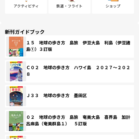
アクティビティ
鉄道・フライト
ショップ
新刊ガイドブック
１５ 地球の歩き方 島旅 伊豆大島 利島（伊豆諸
島①）３訂版
Ｃ０２ 地球の歩き方 ハワイ島 ２０２７～２０２
８
Ｊ３３ 地球の歩き方 墨田区
０２ 地球の歩き方 島旅 奄美大島 喜界島 加計
呂麻島（奄美群島１） ５訂版