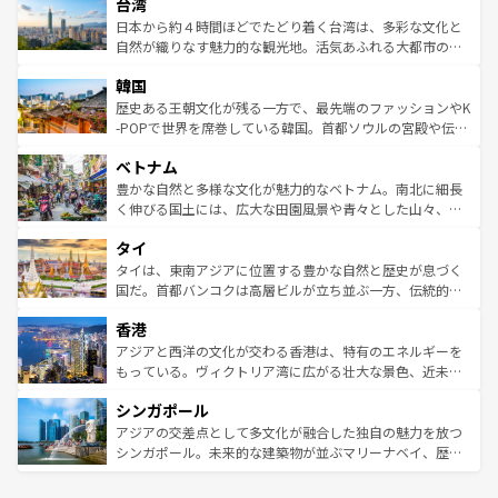
ならではの贅沢な旅のスタイルだ。 なお、新着のアメリカ
台湾
れるおもてなしの心で訪れる人々を迎えてくれるハワイの
リアリーフや大陸中央部にそびえるウルル（エアーズロッ
情報は
コンテンツ一覧
を参照してほしい。
人々、おいしいローカルフードやハワイアンミュージッ
ク）、タスマニアの美しい原生林やケアンズの熱帯雨林な
日本から約４時間ほどでたどり着く台湾は、多彩な文化と
ク、伝統的なフラダンスなど、すべてがハワイの魅力を彩
ど、見どころがたくさん。また、カフェやワイン、オージ
自然が織りなす魅力的な観光地。活気あふれる大都市の台
っている。訪れるたびに新しい発見と感動が待っているハ
ービーフなどの食文化も豊かで、美味しいものであふれて
北やノスタルジックな町並みが人気な九份（ジォウフェ
ワイを、存分に味わってほしい。 なお、新着のハワイ情報
韓国
いる。アクティビティも充実しており、サーフィンやダイ
ン）、静ひつな山岳地帯である台湾東部など、都市の喧騒
は
コンテンツ一覧
を参照してほしい。
ビング、ハイキングなど、アウトドア好きにはたまらな
と山間の静けさが共存しており、訪れる人に新しい発見と
歴史ある王朝文化が残る一方で、最先端のファッションやK
い。オーストラリアの多彩な魅力を存分に味わいつくそ
驚きをもたらしてくれる。また、奥深い台湾の食文化も魅
-POPで世界を席巻している韓国。首都ソウルの宮殿や伝統
う。 なお、新着のオーストラリア情報は
コンテンツ一覧
を
力で、夜市などの屋台グルメから高級料理、ヘルシーで美
家屋が並ぶエリアでは韓国の歴史と文化に浸ることがで
参照してほしい。
ベトナム
容にもいいと評判のスイーツなど、バラエティ豊かな料理
き、地方に足を延ばせば四季折々の自然美を楽しむことが
が味わえる。 なお、新着の台湾情報は
コンテンツ一覧
を参
できる。そして、キムチや焼肉、絶品のストリートフード
豊かな自然と多様な文化が魅力的なベトナム。南北に細長
照してほしい。
まで、さまざまな韓国料理が待っている。夜には、韓国な
く伸びる国土には、広大な田園風景や青々とした山々、世
らではのナイトライフも堪能できる。あたたかいホスピタ
界遺産に登録された壮大な自然景観が点在し、都市部では
タイ
リティに包まれながら、韓国の多彩な魅力を心ゆくまで味
急速な発展と共に伝統が息づく。ハノイの古い町並みやホ
わってみてほしい。 なお、新着の韓国情報は
コンテンツ一
ーチミン市のフランス統治時代の建物も、独特の雰囲気を
タイは、東南アジアに位置する豊かな自然と歴史が息づく
覧
を参照してほしい。
醸し出している。また、バラエティの豊かさとおいしさで
国だ。首都バンコクは高層ビルが立ち並ぶ一方、伝統的な
世界中の食通を魅了してやまないベトナム料理も魅力のひ
寺院や市場がいたるところに点在し、古きよき文化と現代
香港
とつ。フォーやバインミー、ベトナムコーヒーなどは、ぜ
の活気が交差している。北部ではチェンマイなどの山岳地
ひ現地で味わいたい。どの地域を訪れてもあたたかい人々
帯で自然と触れ合い、南部ではプーケットやクラビの美し
アジアと西洋の文化が交わる香港は、特有のエネルギーを
が旅行者を迎えてくれるので、きっと忘れられない旅にな
いビーチでリゾート気分を楽しむことができる。タイ料理
もっている。ヴィクトリア湾に広がる壮大な景色、近未来
るはずだ。 なお、新着のベトナム情報は
コンテンツ一覧
を
は世界的に有名で、屋台から高級レストランまで味覚を刺
的なアートスポット、そして歴史と現代が融合した町並
参照してほしい。
シンガポール
激する。気候は一年中温暖で、どの季節にも異なる楽しみ
み、どこを訪れても感動するはず。観光スポットが密集し
が待っている。親しみやすいタイの人々、仏教を中心とし
ており、効率よく見どころを回れるのも魅力。息をのむよ
アジアの交差点として多文化が融合した独自の魅力を放つ
た文化、そして多様な観光資源が、訪れる旅人を魅了し続
うな絶景から文化的な体験まで、香港を存分に楽しみ尽く
シンガポール。未来的な建築物が並ぶマリーナベイ、歴史
ける。 なお、新着のタイ情報は
コンテンツ一覧
を参照して
そう。 なお、新着の香港情報は
コンテンツ一覧
を参照して
と伝統を感じられるエスニックタウン、多数の緑豊かな公
ほしい。
ほしい。
園や自然保護区など、自然が調和した近代的な景観と文化