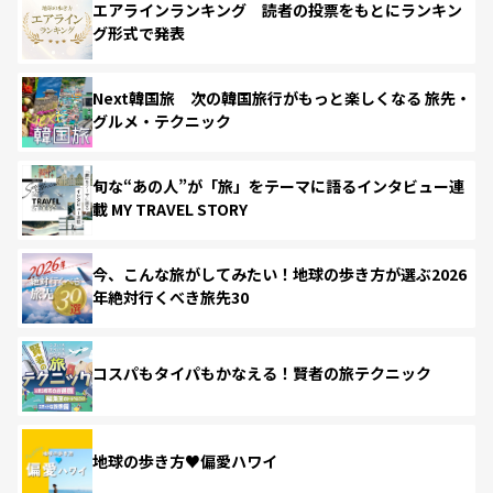
エアラインランキング 読者の投票をもとにランキン
グ形式で発表
Next韓国旅 次の韓国旅行がもっと楽しくなる 旅先・
グルメ・テクニック
旬な“あの人”が「旅」をテーマに語るインタビュー連
載 MY TRAVEL STORY
今、こんな旅がしてみたい！地球の歩き方が選ぶ2026
年絶対行くべき旅先30
コスパもタイパもかなえる！賢者の旅テクニック
地球の歩き方♥偏愛ハワイ