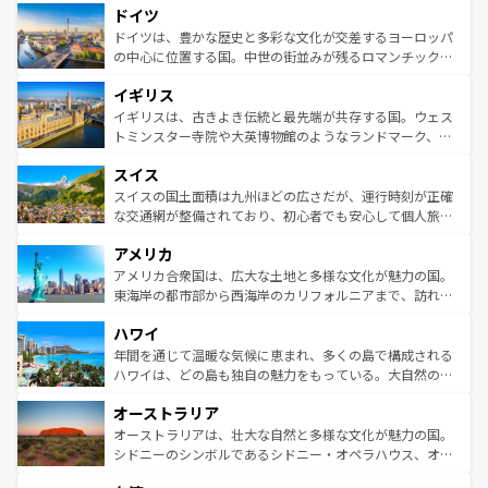
せる。地方によって風土や気候が異なるスペインはその個
ドイツ
で、幅広い魅力が詰まっている。華麗な宮殿、歴史的な大
性で訪れる人を魅了する。 なお、新着のスペイン情報は
コ
聖堂、美しいビーチ、そして豊かな自然が、訪れる者を心
ドイツは、豊かな歴史と多彩な文化が交差するヨーロッパ
ンテンツ一覧
を参照してほしい。
から魅了する。また、フランスは美食の国としても知ら
の中心に位置する国。中世の街並みが残るロマンチック街
れ、フランス料理はユネスコ無形文化遺産にも登録されて
道から、未来を先取りするようなモダンな都市まで多様な
イギリス
いる。シャンパンの発祥地であるランス、プロヴァンスの
顔を持つこの国は、どこを歩いても飽きることがない。ベ
香り高いラベンダー畑など、多彩な楽しみ方が可能だ。さ
ルリンの文化的活気、バイエルン州のアルプスの絶景、そ
イギリスは、古きよき伝統と最先端が共存する国。ウェス
らに、パリ以外の地域にも魅力が溢れており、どの街角に
してライン川沿いのワイン畑といった風景は必見。ビール
トミンスター寺院や大英博物館のようなランドマーク、歴
も豊かな歴史と文化が息づいている。パリ以外の個性あふ
とソーセージを味わいながら地元の人と過ごす楽しい時間
史ある大学都市、美しい丘陵地帯や牧歌的な風景など、エ
れる地方に足を運ぶとそれぞれで全く異なる文化を体験で
スイス
は、お酒好きな人にはぜひ体験してほしい。 なお、新着の
リアごとに異なる魅力がある。また、優雅なアフタヌーン
きるだろう。 なお、新着のフランス情報は
コンテンツ一覧
ドイツ情報は
コンテンツ一覧
を参照してほしい。
ティー、ビール好きにはたまらない英国パブ、サッカー観
スイスの国土面積は九州ほどの広さだが、運行時刻が正確
を参照してほしい。
戦など、本場だからこそできる体験も豊富。イギリスを旅
な交通網が整備されており、初心者でも安心して個人旅行
して楽しみつくそう。 なお、新着のイギリス情報は
コンテ
を楽しめる。日本同様に時刻表どおりの旅が可能だ。中世
アメリカ
ンツ一覧
を参照してほしい。
の建物がそのまま残る町や、スイスならではのユニークな
博物館もあり、アルプス観光だけでなく町歩きも満喫する
アメリカ合衆国は、広大な土地と多様な文化が魅力の国。
ことができる。国民の所得が高いため物価も高いが、旅行
東海岸の都市部から西海岸のカリフォルニアまで、訪れる
者向けの交通パス提供のサービスもあり、うまく活用すれ
場所ごとに異なる風景と体験が待っている。ニューヨーク
ハワイ
ば市内交通費無料で観光を楽しむこともできる。 なお、新
のような巨大都市は、観光、ショッピング、エンターテイ
着のスイス情報は
コンテンツ一覧
を参照してほしい。
ンメントが詰まった刺激的なスポットだ。一方、アメリカ
年間を通じて温暖な気候に恵まれ、多くの島で構成される
西部には大自然が広がり、グランドキャニオンやイエロー
ハワイは、どの島も独自の魅力をもっている。大自然の神
ストーン国立公園といった絶景が堪能できる。さらに、南
秘を感じたいなら、火山が生み出した壮大な景観を誇るハ
オーストラリア
部のニューオーリンズでは、音楽と美食が融合した独特の
ワイ島は見逃せない。また、定番の観光地といえばオアフ
文化が魅力。旅行者はアメリカの各地域で異なる魅力を楽
島だが、静かな自然を求めるならマウイ島やカウアイ島が
オーストラリアは、壮大な自然と多様な文化が魅力の国。
しみながら、その多様性と豊かな歴史を感じることができ
おすすめ。エメラルドグリーンに輝く海をはじめ、豊かな
シドニーのシンボルであるシドニー・オペラハウス、オー
るだろう。車でのロードトリップや列車の旅も、アメリカ
文化や歴史が息づいている。「アロハスピリット」と呼ば
ストラリア東海岸北部に広がる大サンゴ礁地帯グレートバ