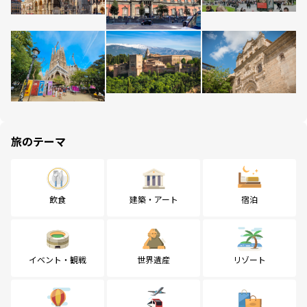
旅のテーマ
飲食
建築・アート
宿泊
イベント・観戦
世界遺産
リゾート