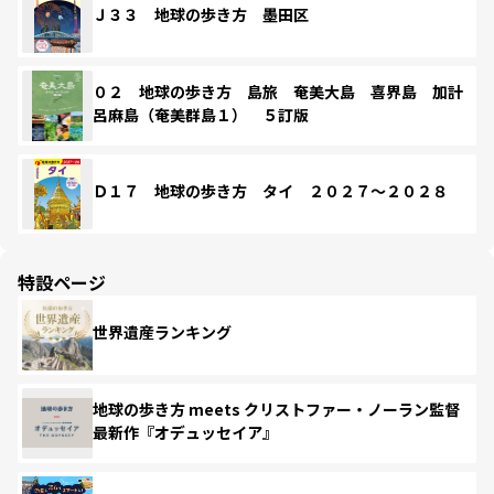
Ｊ３３ 地球の歩き方 墨田区
０２ 地球の歩き方 島旅 奄美大島 喜界島 加計
呂麻島（奄美群島１） ５訂版
Ｄ１７ 地球の歩き方 タイ ２０２７～２０２８
特設ページ
世界遺産ランキング
地球の歩き方 meets クリストファー・ノーラン監督
最新作『オデュッセイア』