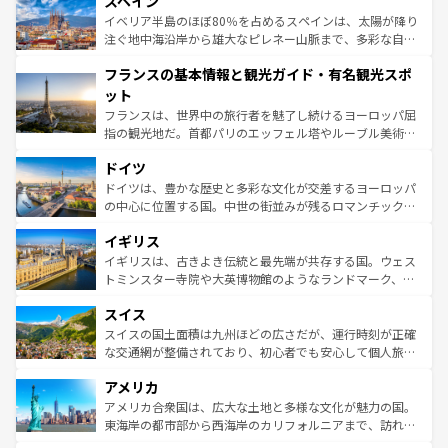
スペイン
ろん、トスカーナの美しい田園風景やアマルフィ海岸の絶
景など、自然景観も見逃せない。観光の合間には、本場の
イベリア半島のほぼ80％を占めるスペインは、太陽が降り
ピザやパスタなど、絶品のイタリア料理を堪能することも
注ぐ地中海沿岸から雄大なピレネー山脈まで、多彩な自然
できる。朝目覚めてから夜眠るまで、すべての瞬間を楽し
と文化が詰まったヨーロッパ屈指の旅行先だ。多様な地域
フランスの基本情報と観光ガイド・有名観光スポ
ませてくれるイタリアで、忘れられない旅をしてみよう！
文化が根付くこの国では、情熱的なフラメンコ、熱気あふ
なお、新着のイタリア情報は
コンテンツ一覧
を参照してほ
れる闘牛、そして美味しいタパスが生活の一部となってい
ット
しい。
る。首都マドリードの洗練された雰囲気や、バルセロナの
フランスは、世界中の旅行者を魅了し続けるヨーロッパ屈
アートに溢れた街角から、地方では古代ローマ遺跡や中世
指の観光地だ。首都パリのエッフェル塔やルーブル美術館
の城塞都市、穏やかなビーチリゾートまで多彩な表情を見
といった象徴的なスポットから、田舎町の古風な美しさま
せる。地方によって風土や気候が異なるスペインはその個
ドイツ
で、幅広い魅力が詰まっている。華麗な宮殿、歴史的な大
性で訪れる人を魅了する。 なお、新着のスペイン情報は
コ
聖堂、美しいビーチ、そして豊かな自然が、訪れる者を心
ドイツは、豊かな歴史と多彩な文化が交差するヨーロッパ
ンテンツ一覧
を参照してほしい。
から魅了する。また、フランスは美食の国としても知ら
の中心に位置する国。中世の街並みが残るロマンチック街
れ、フランス料理はユネスコ無形文化遺産にも登録されて
道から、未来を先取りするようなモダンな都市まで多様な
イギリス
いる。シャンパンの発祥地であるランス、プロヴァンスの
顔を持つこの国は、どこを歩いても飽きることがない。ベ
香り高いラベンダー畑など、多彩な楽しみ方が可能だ。さ
ルリンの文化的活気、バイエルン州のアルプスの絶景、そ
イギリスは、古きよき伝統と最先端が共存する国。ウェス
らに、パリ以外の地域にも魅力が溢れており、どの街角に
してライン川沿いのワイン畑といった風景は必見。ビール
トミンスター寺院や大英博物館のようなランドマーク、歴
も豊かな歴史と文化が息づいている。パリ以外の個性あふ
とソーセージを味わいながら地元の人と過ごす楽しい時間
史ある大学都市、美しい丘陵地帯や牧歌的な風景など、エ
れる地方に足を運ぶとそれぞれで全く異なる文化を体験で
スイス
は、お酒好きな人にはぜひ体験してほしい。 なお、新着の
リアごとに異なる魅力がある。また、優雅なアフタヌーン
きるだろう。 なお、新着のフランス情報は
コンテンツ一覧
ドイツ情報は
コンテンツ一覧
を参照してほしい。
ティー、ビール好きにはたまらない英国パブ、サッカー観
スイスの国土面積は九州ほどの広さだが、運行時刻が正確
を参照してほしい。
戦など、本場だからこそできる体験も豊富。イギリスを旅
な交通網が整備されており、初心者でも安心して個人旅行
して楽しみつくそう。 なお、新着のイギリス情報は
コンテ
を楽しめる。日本同様に時刻表どおりの旅が可能だ。中世
アメリカ
ンツ一覧
を参照してほしい。
の建物がそのまま残る町や、スイスならではのユニークな
博物館もあり、アルプス観光だけでなく町歩きも満喫する
アメリカ合衆国は、広大な土地と多様な文化が魅力の国。
ことができる。国民の所得が高いため物価も高いが、旅行
東海岸の都市部から西海岸のカリフォルニアまで、訪れる
者向けの交通パス提供のサービスもあり、うまく活用すれ
場所ごとに異なる風景と体験が待っている。ニューヨーク