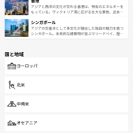
香港
とつ。フォーやバインミー、ベトナムコーヒーなどは、ぜ
の活気が交差している。北部ではチェンマイなどの山岳地
ひ現地で味わいたい。どの地域を訪れてもあたたかい人々
帯で自然と触れ合い、南部ではプーケットやクラビの美し
アジアと西洋の文化が交わる香港は、特有のエネルギーを
が旅行者を迎えてくれるので、きっと忘れられない旅にな
いビーチでリゾート気分を楽しむことができる。タイ料理
もっている。ヴィクトリア湾に広がる壮大な景色、近未来
るはずだ。 なお、新着のベトナム情報は
コンテンツ一覧
を
は世界的に有名で、屋台から高級レストランまで味覚を刺
的なアートスポット、そして歴史と現代が融合した町並
参照してほしい。
シンガポール
激する。気候は一年中温暖で、どの季節にも異なる楽しみ
み、どこを訪れても感動するはず。観光スポットが密集し
が待っている。親しみやすいタイの人々、仏教を中心とし
ており、効率よく見どころを回れるのも魅力。息をのむよ
アジアの交差点として多文化が融合した独自の魅力を放つ
た文化、そして多様な観光資源が、訪れる旅人を魅了し続
うな絶景から文化的な体験まで、香港を存分に楽しみ尽く
シンガポール。未来的な建築物が並ぶマリーナベイ、歴史
ける。 なお、新着のタイ情報は
コンテンツ一覧
を参照して
そう。 なお、新着の香港情報は
コンテンツ一覧
を参照して
と伝統を感じられるエスニックタウン、多数の緑豊かな公
ほしい。
ほしい。
園や自然保護区など、自然が調和した近代的な景観と文化
の多様性あふれるカラフルな町は、どこを歩いても新しい
国と地域
発見がある。さらに、治安のよさや充実した公共交通機関
も、旅行者にとっては魅力的なポイント。グルメも豊富
で、ホーカーズは地元の風情を楽しめる外せないスポット
ヨーロッパ
だ。訪れる人を飽きさせないシンガポールで、多様な魅力
を体感しよう。 なお、新着のシンガポール情報は
コンテン
ツ一覧
を参照してほしい。
北米
中南米
オセアニア