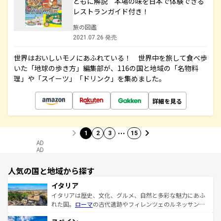
ともに解説 本場の味を日本で体験できる
レストランガイド付き！
旅の図鑑
2021.07.26 発売
世界はおいしいモノにあふれている！ 世界中を旅して食べ歩
いた「地球の歩き方」編集部が、116の国と地域の「名物料
理」や「スイーツ」「ドリンク」を集めました。
詳細を見る
…
1
2
3
15
AD
AD
人気の国と地域から探す
イタリア
イタリアは歴史、文化、グルメ、自然と多彩な魅力にあふ
れた国。
ローマ
の古代遺跡やフィレンツェのルネッサンス
美術、ヴェネツィアの運河など、歴史あるスポットはもち