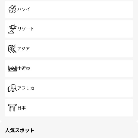
ハワイ
リゾート
アジア
中近東
アフリカ
日本
人気スポット