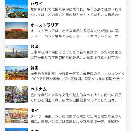
ハワイ
ば市内交通費無料で観光を楽しむこともできる。 なお、新
のような巨大都市は、観光、ショッピング、エンターテイ
着のスイス情報は
コンテンツ一覧
を参照してほしい。
ンメントが詰まった刺激的なスポットだ。一方、アメリカ
年間を通じて温暖な気候に恵まれ、多くの島で構成される
西部には大自然が広がり、グランドキャニオンやイエロー
ハワイは、どの島も独自の魅力をもっている。大自然の神
ストーン国立公園といった絶景が堪能できる。さらに、南
秘を感じたいなら、火山が生み出した壮大な景観を誇るハ
オーストラリア
部のニューオーリンズでは、音楽と美食が融合した独特の
ワイ島は見逃せない。また、定番の観光地といえばオアフ
文化が魅力。旅行者はアメリカの各地域で異なる魅力を楽
島だが、静かな自然を求めるならマウイ島やカウアイ島が
オーストラリアは、壮大な自然と多様な文化が魅力の国。
しみながら、その多様性と豊かな歴史を感じることができ
おすすめ。エメラルドグリーンに輝く海をはじめ、豊かな
シドニーのシンボルであるシドニー・オペラハウス、オー
るだろう。車でのロードトリップや列車の旅も、アメリカ
文化や歴史が息づいている。「アロハスピリット」と呼ば
ストラリア東海岸北部に広がる大サンゴ礁地帯グレートバ
ならではの贅沢な旅のスタイルだ。 なお、新着のアメリカ
台湾
れるおもてなしの心で訪れる人々を迎えてくれるハワイの
リアリーフや大陸中央部にそびえるウルル（エアーズロッ
情報は
コンテンツ一覧
を参照してほしい。
人々、おいしいローカルフードやハワイアンミュージッ
ク）、タスマニアの美しい原生林やケアンズの熱帯雨林な
日本から約４時間ほどでたどり着く台湾は、多彩な文化と
ク、伝統的なフラダンスなど、すべてがハワイの魅力を彩
ど、見どころがたくさん。また、カフェやワイン、オージ
自然が織りなす魅力的な観光地。活気あふれる大都市の台
っている。訪れるたびに新しい発見と感動が待っているハ
ービーフなどの食文化も豊かで、美味しいものであふれて
北やノスタルジックな町並みが人気な九份（ジォウフェ
ワイを、存分に味わってほしい。 なお、新着のハワイ情報
韓国
いる。アクティビティも充実しており、サーフィンやダイ
ン）、静ひつな山岳地帯である台湾東部など、都市の喧騒
は
コンテンツ一覧
を参照してほしい。
ビング、ハイキングなど、アウトドア好きにはたまらな
と山間の静けさが共存しており、訪れる人に新しい発見と
歴史ある王朝文化が残る一方で、最先端のファッションやK
い。オーストラリアの多彩な魅力を存分に味わいつくそ
驚きをもたらしてくれる。また、奥深い台湾の食文化も魅
-POPで世界を席巻している韓国。首都ソウルの宮殿や伝統
う。 なお、新着のオーストラリア情報は
コンテンツ一覧
を
力で、夜市などの屋台グルメから高級料理、ヘルシーで美
家屋が並ぶエリアでは韓国の歴史と文化に浸ることがで
参照してほしい。
ベトナム
容にもいいと評判のスイーツなど、バラエティ豊かな料理
き、地方に足を延ばせば四季折々の自然美を楽しむことが
が味わえる。 なお、新着の台湾情報は
コンテンツ一覧
を参
できる。そして、キムチや焼肉、絶品のストリートフード
豊かな自然と多様な文化が魅力的なベトナム。南北に細長
照してほしい。
まで、さまざまな韓国料理が待っている。夜には、韓国な
く伸びる国土には、広大な田園風景や青々とした山々、世
らではのナイトライフも堪能できる。あたたかいホスピタ
界遺産に登録された壮大な自然景観が点在し、都市部では
タイ
リティに包まれながら、韓国の多彩な魅力を心ゆくまで味
急速な発展と共に伝統が息づく。ハノイの古い町並みやホ
わってみてほしい。 なお、新着の韓国情報は
コンテンツ一
ーチミン市のフランス統治時代の建物も、独特の雰囲気を
タイは、東南アジアに位置する豊かな自然と歴史が息づく
覧
を参照してほしい。
醸し出している。また、バラエティの豊かさとおいしさで
国だ。首都バンコクは高層ビルが立ち並ぶ一方、伝統的な
世界中の食通を魅了してやまないベトナム料理も魅力のひ
寺院や市場がいたるところに点在し、古きよき文化と現代