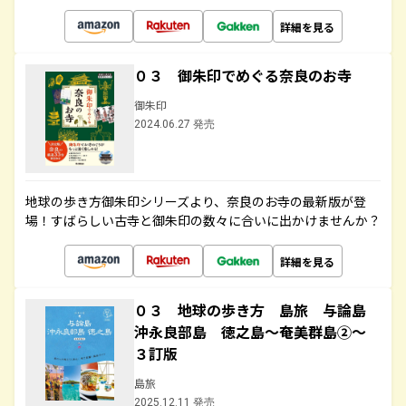
詳細を見る
０３ 御朱印でめぐる奈良のお寺
御朱印
2024.06.27 発売
地球の歩き方御朱印シリーズより、奈良のお寺の最新版が登
場！すばらしい古寺と御朱印の数々に合いに出かけませんか？
詳細を見る
０３ 地球の歩き方 島旅 与論島
沖永良部島 徳之島～奄美群島②～
３訂版
島旅
2025.12.11 発売