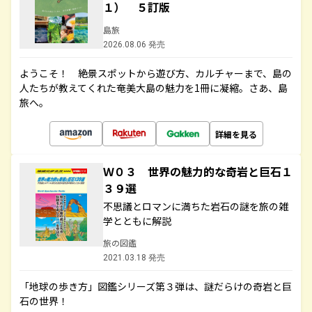
１） ５訂版
島旅
2026.08.06 発売
ようこそ！ 絶景スポットから遊び方、カルチャーまで、島の
人たちが教えてくれた奄美大島の魅力を1冊に凝縮。さあ、島
旅へ。
詳細を見る
Ｗ０３ 世界の魅力的な奇岩と巨石１
３９選
不思議とロマンに満ちた岩石の謎を旅の雑
学とともに解説
旅の図鑑
2021.03.18 発売
「地球の歩き方」図鑑シリーズ第３弾は、謎だらけの奇岩と巨
石の世界！