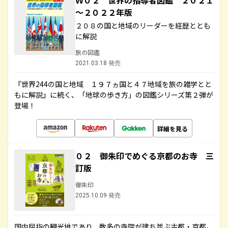
Ｗ０２ 世界の指導者図鑑 ２０２１
～２０２２年版
２０８の国と地域のリーダーを経歴ととも
に解説
旅の図鑑
2021.03.18 発売
『世界244の国と地域 １９７ヵ国と４７地域を旅の雑学とと
もに解説』に続く、「地球の歩き方」の図鑑シリーズ第２弾が
登場！
詳細を見る
０２ 御朱印でめぐる京都のお寺 三
訂版
御朱印
2025.10.09 発売
国内屈指の観光地であり、数多の寺院が建ち並ぶ古都・京都。