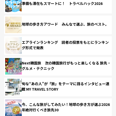
準備も滞在もスマートに！ トラベルハック2026
地球の歩き方アワード みんなで選ぶ、旅のベスト。
エアラインランキング 読者の投票をもとにランキン
グ形式で発表
Next韓国旅 次の韓国旅行がもっと楽しくなる 旅先・
グルメ・テクニック
旬な“あの人”が「旅」をテーマに語るインタビュー連
載 MY TRAVEL STORY
今、こんな旅がしてみたい！地球の歩き方が選ぶ2026
年絶対行くべき旅先30