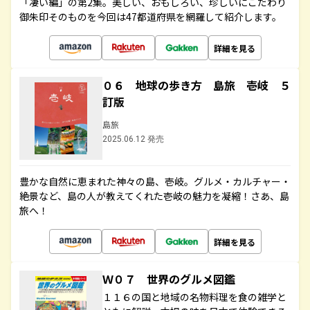
「凄い編」の第2集。美しい、おもしろい、珍しいにこだわり
御朱印そのものを今回は47都道府県を網羅して紹介します。
詳細を見る
０６ 地球の歩き方 島旅 壱岐 ５
訂版
島旅
2025.06.12 発売
豊かな自然に恵まれた神々の島、壱岐。グルメ・カルチャー・
絶景など、島の人が教えてくれた壱岐の魅力を凝縮！さあ、島
旅へ！
詳細を見る
Ｗ０７ 世界のグルメ図鑑
１１６の国と地域の名物料理を食の雑学と