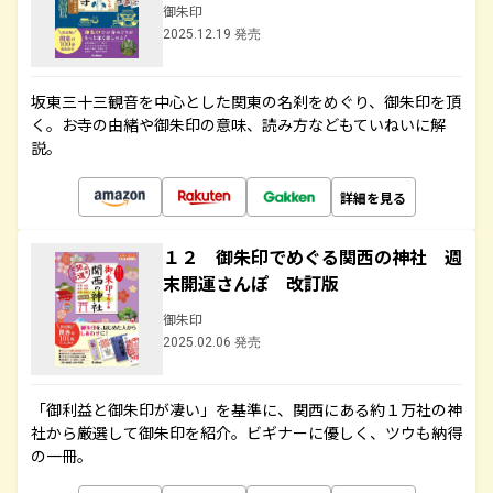
御朱印
2025.12.19 発売
坂東三十三観音を中心とした関東の名刹をめぐり、御朱印を頂
く。お寺の由緒や御朱印の意味、読み方などもていねいに解
説。
詳細を見る
１２ 御朱印でめぐる関西の神社 週
末開運さんぽ 改訂版
御朱印
2025.02.06 発売
「御利益と御朱印が凄い」を基準に、関西にある約１万社の神
社から厳選して御朱印を紹介。ビギナーに優しく、ツウも納得
の一冊。