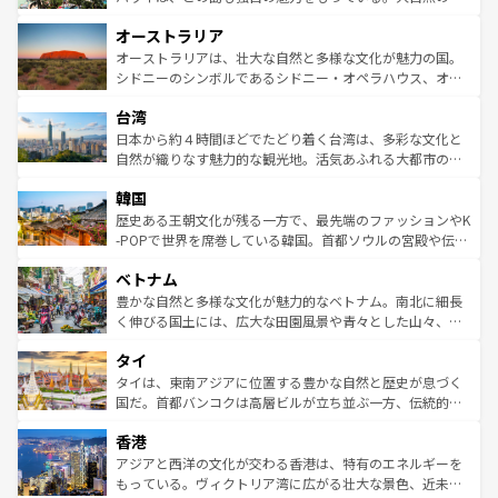
ストーン国立公園といった絶景が堪能できる。さらに、南
秘を感じたいなら、火山が生み出した壮大な景観を誇るハ
オーストラリア
部のニューオーリンズでは、音楽と美食が融合した独特の
ワイ島は見逃せない。また、定番の観光地といえばオアフ
文化が魅力。旅行者はアメリカの各地域で異なる魅力を楽
島だが、静かな自然を求めるならマウイ島やカウアイ島が
オーストラリアは、壮大な自然と多様な文化が魅力の国。
しみながら、その多様性と豊かな歴史を感じることができ
おすすめ。エメラルドグリーンに輝く海をはじめ、豊かな
シドニーのシンボルであるシドニー・オペラハウス、オー
るだろう。車でのロードトリップや列車の旅も、アメリカ
文化や歴史が息づいている。「アロハスピリット」と呼ば
ストラリア東海岸北部に広がる大サンゴ礁地帯グレートバ
ならではの贅沢な旅のスタイルだ。 なお、新着のアメリカ
台湾
れるおもてなしの心で訪れる人々を迎えてくれるハワイの
リアリーフや大陸中央部にそびえるウルル（エアーズロッ
情報は
コンテンツ一覧
を参照してほしい。
人々、おいしいローカルフードやハワイアンミュージッ
ク）、タスマニアの美しい原生林やケアンズの熱帯雨林な
日本から約４時間ほどでたどり着く台湾は、多彩な文化と
ク、伝統的なフラダンスなど、すべてがハワイの魅力を彩
ど、見どころがたくさん。また、カフェやワイン、オージ
自然が織りなす魅力的な観光地。活気あふれる大都市の台
っている。訪れるたびに新しい発見と感動が待っているハ
ービーフなどの食文化も豊かで、美味しいものであふれて
北やノスタルジックな町並みが人気な九份（ジォウフェ
ワイを、存分に味わってほしい。 なお、新着のハワイ情報
韓国
いる。アクティビティも充実しており、サーフィンやダイ
ン）、静ひつな山岳地帯である台湾東部など、都市の喧騒
は
コンテンツ一覧
を参照してほしい。
ビング、ハイキングなど、アウトドア好きにはたまらな
と山間の静けさが共存しており、訪れる人に新しい発見と
歴史ある王朝文化が残る一方で、最先端のファッションやK
い。オーストラリアの多彩な魅力を存分に味わいつくそ
驚きをもたらしてくれる。また、奥深い台湾の食文化も魅
-POPで世界を席巻している韓国。首都ソウルの宮殿や伝統
う。 なお、新着のオーストラリア情報は
コンテンツ一覧
を
力で、夜市などの屋台グルメから高級料理、ヘルシーで美
家屋が並ぶエリアでは韓国の歴史と文化に浸ることがで
参照してほしい。
ベトナム
容にもいいと評判のスイーツなど、バラエティ豊かな料理
き、地方に足を延ばせば四季折々の自然美を楽しむことが
が味わえる。 なお、新着の台湾情報は
コンテンツ一覧
を参
できる。そして、キムチや焼肉、絶品のストリートフード
豊かな自然と多様な文化が魅力的なベトナム。南北に細長
照してほしい。
まで、さまざまな韓国料理が待っている。夜には、韓国な
く伸びる国土には、広大な田園風景や青々とした山々、世
らではのナイトライフも堪能できる。あたたかいホスピタ
界遺産に登録された壮大な自然景観が点在し、都市部では
タイ
リティに包まれながら、韓国の多彩な魅力を心ゆくまで味
急速な発展と共に伝統が息づく。ハノイの古い町並みやホ
わってみてほしい。 なお、新着の韓国情報は
コンテンツ一
ーチミン市のフランス統治時代の建物も、独特の雰囲気を
タイは、東南アジアに位置する豊かな自然と歴史が息づく
覧
を参照してほしい。
醸し出している。また、バラエティの豊かさとおいしさで
国だ。首都バンコクは高層ビルが立ち並ぶ一方、伝統的な
世界中の食通を魅了してやまないベトナム料理も魅力のひ
寺院や市場がいたるところに点在し、古きよき文化と現代
香港
とつ。フォーやバインミー、ベトナムコーヒーなどは、ぜ
の活気が交差している。北部ではチェンマイなどの山岳地
ひ現地で味わいたい。どの地域を訪れてもあたたかい人々
帯で自然と触れ合い、南部ではプーケットやクラビの美し
アジアと西洋の文化が交わる香港は、特有のエネルギーを
が旅行者を迎えてくれるので、きっと忘れられない旅にな
いビーチでリゾート気分を楽しむことができる。タイ料理
もっている。ヴィクトリア湾に広がる壮大な景色、近未来