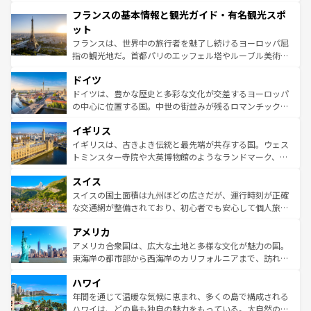
できる。朝目覚めてから夜眠るまで、すべての瞬間を楽し
と文化が詰まったヨーロッパ屈指の旅行先だ。多様な地域
フランスの基本情報と観光ガイド・有名観光スポ
ませてくれるイタリアで、忘れられない旅をしてみよう！
文化が根付くこの国では、情熱的なフラメンコ、熱気あふ
なお、新着のイタリア情報は
コンテンツ一覧
を参照してほ
れる闘牛、そして美味しいタパスが生活の一部となってい
ット
しい。
る。首都マドリードの洗練された雰囲気や、バルセロナの
フランスは、世界中の旅行者を魅了し続けるヨーロッパ屈
アートに溢れた街角から、地方では古代ローマ遺跡や中世
指の観光地だ。首都パリのエッフェル塔やルーブル美術館
の城塞都市、穏やかなビーチリゾートまで多彩な表情を見
といった象徴的なスポットから、田舎町の古風な美しさま
せる。地方によって風土や気候が異なるスペインはその個
ドイツ
で、幅広い魅力が詰まっている。華麗な宮殿、歴史的な大
性で訪れる人を魅了する。 なお、新着のスペイン情報は
コ
聖堂、美しいビーチ、そして豊かな自然が、訪れる者を心
ドイツは、豊かな歴史と多彩な文化が交差するヨーロッパ
ンテンツ一覧
を参照してほしい。
から魅了する。また、フランスは美食の国としても知ら
の中心に位置する国。中世の街並みが残るロマンチック街
れ、フランス料理はユネスコ無形文化遺産にも登録されて
道から、未来を先取りするようなモダンな都市まで多様な
イギリス
いる。シャンパンの発祥地であるランス、プロヴァンスの
顔を持つこの国は、どこを歩いても飽きることがない。ベ
香り高いラベンダー畑など、多彩な楽しみ方が可能だ。さ
ルリンの文化的活気、バイエルン州のアルプスの絶景、そ
イギリスは、古きよき伝統と最先端が共存する国。ウェス
らに、パリ以外の地域にも魅力が溢れており、どの街角に
してライン川沿いのワイン畑といった風景は必見。ビール
トミンスター寺院や大英博物館のようなランドマーク、歴
も豊かな歴史と文化が息づいている。パリ以外の個性あふ
とソーセージを味わいながら地元の人と過ごす楽しい時間
史ある大学都市、美しい丘陵地帯や牧歌的な風景など、エ
れる地方に足を運ぶとそれぞれで全く異なる文化を体験で
スイス
は、お酒好きな人にはぜひ体験してほしい。 なお、新着の
リアごとに異なる魅力がある。また、優雅なアフタヌーン
きるだろう。 なお、新着のフランス情報は
コンテンツ一覧
ドイツ情報は
コンテンツ一覧
を参照してほしい。
ティー、ビール好きにはたまらない英国パブ、サッカー観
スイスの国土面積は九州ほどの広さだが、運行時刻が正確
を参照してほしい。
戦など、本場だからこそできる体験も豊富。イギリスを旅
な交通網が整備されており、初心者でも安心して個人旅行
して楽しみつくそう。 なお、新着のイギリス情報は
コンテ
を楽しめる。日本同様に時刻表どおりの旅が可能だ。中世
アメリカ
ンツ一覧
を参照してほしい。
の建物がそのまま残る町や、スイスならではのユニークな
博物館もあり、アルプス観光だけでなく町歩きも満喫する
アメリカ合衆国は、広大な土地と多様な文化が魅力の国。
ことができる。国民の所得が高いため物価も高いが、旅行
東海岸の都市部から西海岸のカリフォルニアまで、訪れる
者向けの交通パス提供のサービスもあり、うまく活用すれ
場所ごとに異なる風景と体験が待っている。ニューヨーク
ハワイ
ば市内交通費無料で観光を楽しむこともできる。 なお、新
のような巨大都市は、観光、ショッピング、エンターテイ
着のスイス情報は
コンテンツ一覧
を参照してほしい。
ンメントが詰まった刺激的なスポットだ。一方、アメリカ
年間を通じて温暖な気候に恵まれ、多くの島で構成される
西部には大自然が広がり、グランドキャニオンやイエロー
ハワイは、どの島も独自の魅力をもっている。大自然の神