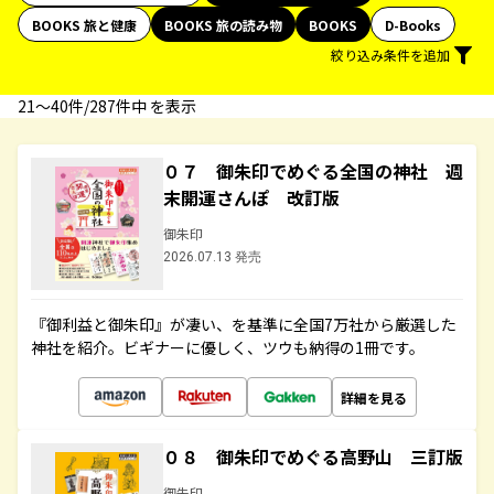
BOOKS 旅と健康
BOOKS 旅の読み物
BOOKS
D-Books
絞り込み条件を追加
21〜40件/287件中 を表示
０７ 御朱印でめぐる全国の神社 週
末開運さんぽ 改訂版
御朱印
2026.07.13 発売
『御利益と御朱印』が凄い、を基準に全国7万社から厳選した
神社を紹介。ビギナーに優しく、ツウも納得の1冊です。
詳細を見る
０８ 御朱印でめぐる高野山 三訂版
御朱印