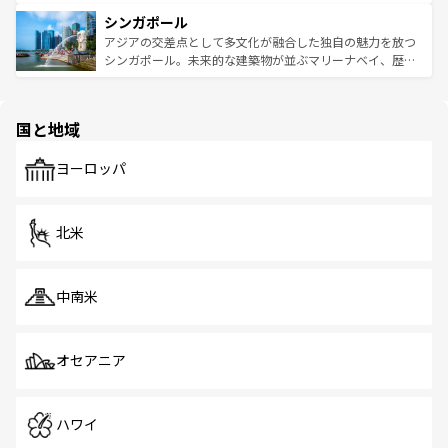
るはずだ。 なお、新着のベトナム情報は
コンテンツ一覧
を
は世界的に有名で、屋台から高級レストランまで味覚を刺
的なアートスポット、そして歴史と現代が融合した町並
参照してほしい。
シンガポール
激する。気候は一年中温暖で、どの季節にも異なる楽しみ
み、どこを訪れても感動するはず。観光スポットが密集し
が待っている。親しみやすいタイの人々、仏教を中心とし
ており、効率よく見どころを回れるのも魅力。息をのむよ
アジアの交差点として多文化が融合した独自の魅力を放つ
た文化、そして多様な観光資源が、訪れる旅人を魅了し続
うな絶景から文化的な体験まで、香港を存分に楽しみ尽く
シンガポール。未来的な建築物が並ぶマリーナベイ、歴史
ける。 なお、新着のタイ情報は
コンテンツ一覧
を参照して
そう。 なお、新着の香港情報は
コンテンツ一覧
を参照して
と伝統を感じられるエスニックタウン、多数の緑豊かな公
ほしい。
ほしい。
園や自然保護区など、自然が調和した近代的な景観と文化
の多様性あふれるカラフルな町は、どこを歩いても新しい
国と地域
発見がある。さらに、治安のよさや充実した公共交通機関
も、旅行者にとっては魅力的なポイント。グルメも豊富
で、ホーカーズは地元の風情を楽しめる外せないスポット
ヨーロッパ
だ。訪れる人を飽きさせないシンガポールで、多様な魅力
を体感しよう。 なお、新着のシンガポール情報は
コンテン
ツ一覧
を参照してほしい。
北米
中南米
オセアニア
ハワイ