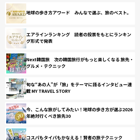
地球の歩き方アワード みんなで選ぶ、旅のベスト。
エアラインランキング 読者の投票をもとにランキン
グ形式で発表
Next韓国旅 次の韓国旅行がもっと楽しくなる 旅先・
グルメ・テクニック
旬な“あの人”が「旅」をテーマに語るインタビュー連
載 MY TRAVEL STORY
今、こんな旅がしてみたい！地球の歩き方が選ぶ2026
年絶対行くべき旅先30
コスパもタイパもかなえる！賢者の旅テクニック