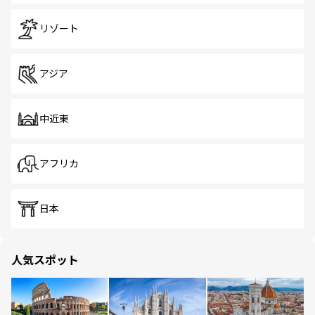
リゾート
アジア
中近東
アフリカ
日本
人気スポット