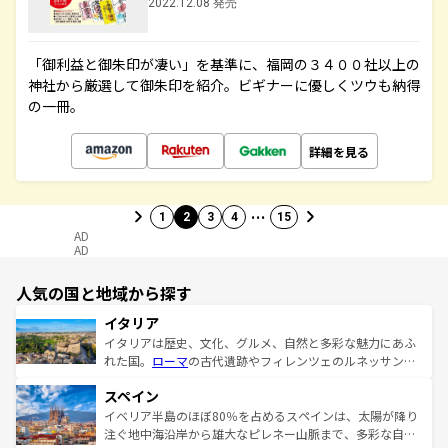
2022.12.08 発売
「御利益と御朱印が凄い」を基準に、福岡の３４００社以上の
神社から厳選して御朱印を紹介。ビギナーに優しくツウも納得
の一冊。
詳細を見る
…
1
2
3
4
15
AD
AD
人気の国と地域から探す
イタリア
イタリアは歴史、文化、グルメ、自然と多彩な魅力にあふ
れた国。
ローマ
の古代遺跡やフィレンツェのルネッサンス
美術、ヴェネツィアの運河など、歴史あるスポットはもち
スペイン
ろん、トスカーナの美しい田園風景やアマルフィ海岸の絶
景など、自然景観も見逃せない。観光の合間には、本場の
イベリア半島のほぼ80％を占めるスペインは、太陽が降り
ピザやパスタなど、絶品のイタリア料理を堪能することも
注ぐ地中海沿岸から雄大なピレネー山脈まで、多彩な自然