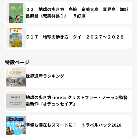
０２ 地球の歩き方 島旅 奄美大島 喜界島 加計
呂麻島（奄美群島１） ５訂版
Ｄ１７ 地球の歩き方 タイ ２０２７～２０２８
特設ページ
世界遺産ランキング
地球の歩き方 meets クリストファー・ノーラン監督
最新作『オデュッセイア』
準備も滞在もスマートに！ トラベルハック2026