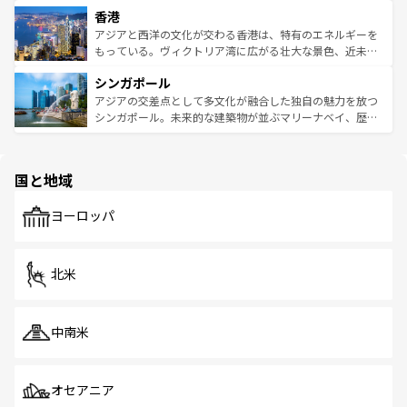
寺院や市場がいたるところに点在し、古きよき文化と現代
香港
とつ。フォーやバインミー、ベトナムコーヒーなどは、ぜ
の活気が交差している。北部ではチェンマイなどの山岳地
ひ現地で味わいたい。どの地域を訪れてもあたたかい人々
帯で自然と触れ合い、南部ではプーケットやクラビの美し
アジアと西洋の文化が交わる香港は、特有のエネルギーを
が旅行者を迎えてくれるので、きっと忘れられない旅にな
いビーチでリゾート気分を楽しむことができる。タイ料理
もっている。ヴィクトリア湾に広がる壮大な景色、近未来
るはずだ。 なお、新着のベトナム情報は
コンテンツ一覧
を
は世界的に有名で、屋台から高級レストランまで味覚を刺
的なアートスポット、そして歴史と現代が融合した町並
参照してほしい。
シンガポール
激する。気候は一年中温暖で、どの季節にも異なる楽しみ
み、どこを訪れても感動するはず。観光スポットが密集し
が待っている。親しみやすいタイの人々、仏教を中心とし
ており、効率よく見どころを回れるのも魅力。息をのむよ
アジアの交差点として多文化が融合した独自の魅力を放つ
た文化、そして多様な観光資源が、訪れる旅人を魅了し続
うな絶景から文化的な体験まで、香港を存分に楽しみ尽く
シンガポール。未来的な建築物が並ぶマリーナベイ、歴史
ける。 なお、新着のタイ情報は
コンテンツ一覧
を参照して
そう。 なお、新着の香港情報は
コンテンツ一覧
を参照して
と伝統を感じられるエスニックタウン、多数の緑豊かな公
ほしい。
ほしい。
園や自然保護区など、自然が調和した近代的な景観と文化
の多様性あふれるカラフルな町は、どこを歩いても新しい
国と地域
発見がある。さらに、治安のよさや充実した公共交通機関
も、旅行者にとっては魅力的なポイント。グルメも豊富
で、ホーカーズは地元の風情を楽しめる外せないスポット
ヨーロッパ
だ。訪れる人を飽きさせないシンガポールで、多様な魅力
を体感しよう。 なお、新着のシンガポール情報は
コンテン
ツ一覧
を参照してほしい。
北米
中南米
オセアニア