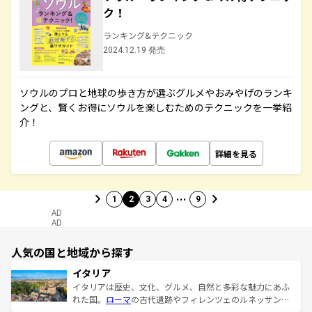
ク！
ランキング&テクニック
2024.12.19 発売
ソウルのプロと地球の歩き方が選ぶグルメやおみやげのランキ
ングと、賢くお得にソウルを楽しむためのテクニックを一挙紹
介！
詳細を見る
…
1
2
3
4
9
AD
AD
人気の国と地域から探す
イタリア
イタリアは歴史、文化、グルメ、自然と多彩な魅力にあふ
れた国。
ローマ
の古代遺跡やフィレンツェのルネッサンス
美術、ヴェネツィアの運河など、歴史あるスポットはもち