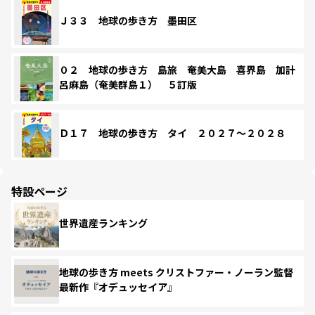
Ｊ３３ 地球の歩き方 墨田区
０２ 地球の歩き方 島旅 奄美大島 喜界島 加計
呂麻島（奄美群島１） ５訂版
Ｄ１７ 地球の歩き方 タイ ２０２７～２０２８
特設ページ
世界遺産ランキング
地球の歩き方 meets クリストファー・ノーラン監督
最新作『オデュッセイア』