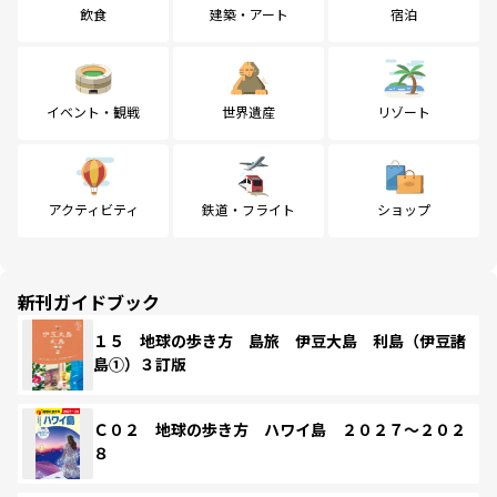
飲食
建築・アート
宿泊
イベント・観戦
世界遺産
リゾート
アクティビティ
鉄道・フライト
ショップ
新刊ガイドブック
１５ 地球の歩き方 島旅 伊豆大島 利島（伊豆諸
島①）３訂版
Ｃ０２ 地球の歩き方 ハワイ島 ２０２７～２０２
８