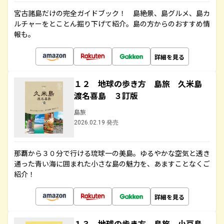
宮古諸島だけの完全ガイドブック！ 島絶景、島グルメ、島カ
ルチャーをとことん掘り下げて紹介。島の方からのおすすめ情
報も。
詳細を見る
１２ 地球の歩き方 島旅 久米島
渡名喜島 ３訂版
島旅
2026.02.19 発売
那覇から３０分で行ける琉球一の美島。ゆるやかな空気と透き
通った青い海に囲まれた小さな島の魅力を、あますことなくご
紹介！
詳細を見る
１３ 地球の歩き方 島旅 小豆島