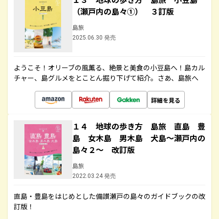
（瀬戸内の島々①） ３訂版
島旅
2025.06.30 発売
ようこそ！オリーブの風薫る、絶景と美食の小豆島へ！島カル
チャー、島グルメをとことん掘り下げて紹介。さあ、島旅へ
詳細を見る
１４ 地球の歩き方 島旅 直島 豊
島 女木島 男木島 犬島～瀬戸内の
島々２～ 改訂版
島旅
2022.03.24 発売
直島・豊島をはじめとした備讃瀬戸の島々のガイドブックの改
訂版！