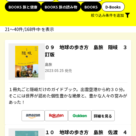
BOOKS 旅と健康
BOOKS 旅の読み物
BOOKS
D-Books
絞り込み条件を追加
21〜40件/168件中 を表示
０９ 地球の歩き方 島旅 隠岐 ３
訂版
島旅
2023.05.25 発売
１冊丸ごと隠岐だけのガイドブック。出雲空港から約３０分。
そこには世界が認めた個性豊かな絶景と、豊かな人々の営みが
あった！
詳細を見る
１０ 地球の歩き方 島旅 佐渡 ４