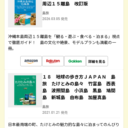
周辺１５離島 改訂版
島旅
2026.03.05 発売
沖縄本島周辺１５離島を「観る・遊ぶ・食べる・泊まる」視点
で徹底ガイド！ 島の文化や絶景、モデルプランも満載の一
冊。
詳細を見る
１８ 地球の歩き方ＪＡＰＡＮ 島
旅 たけとみの島々 竹富島 西表
島 波照間島 小浜島 黒島 鳩間
島 新城島 由布島 加屋真島
島旅
2021.01.21 発売
日本最南端の町、たけとみの魅力的な島々に泊まってのんびり