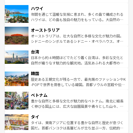
者向けの交通パス提供のサービスもあり、うまく活用すれ
場所ごとに異なる風景と体験が待っている。ニューヨーク
ハワイ
ば市内交通費無料で観光を楽しむこともできる。 なお、新
のような巨大都市は、観光、ショッピング、エンターテイ
着のスイス情報は
コンテンツ一覧
を参照してほしい。
ンメントが詰まった刺激的なスポットだ。一方、アメリカ
年間を通じて温暖な気候に恵まれ、多くの島で構成される
西部には大自然が広がり、グランドキャニオンやイエロー
ハワイは、どの島も独自の魅力をもっている。大自然の神
ストーン国立公園といった絶景が堪能できる。さらに、南
秘を感じたいなら、火山が生み出した壮大な景観を誇るハ
オーストラリア
部のニューオーリンズでは、音楽と美食が融合した独特の
ワイ島は見逃せない。また、定番の観光地といえばオアフ
文化が魅力。旅行者はアメリカの各地域で異なる魅力を楽
島だが、静かな自然を求めるならマウイ島やカウアイ島が
オーストラリアは、壮大な自然と多様な文化が魅力の国。
しみながら、その多様性と豊かな歴史を感じることができ
おすすめ。エメラルドグリーンに輝く海をはじめ、豊かな
シドニーのシンボルであるシドニー・オペラハウス、オー
るだろう。車でのロードトリップや列車の旅も、アメリカ
文化や歴史が息づいている。「アロハスピリット」と呼ば
ストラリア東海岸北部に広がる大サンゴ礁地帯グレートバ
ならではの贅沢な旅のスタイルだ。 なお、新着のアメリカ
台湾
れるおもてなしの心で訪れる人々を迎えてくれるハワイの
リアリーフや大陸中央部にそびえるウルル（エアーズロッ
情報は
コンテンツ一覧
を参照してほしい。
人々、おいしいローカルフードやハワイアンミュージッ
ク）、タスマニアの美しい原生林やケアンズの熱帯雨林な
日本から約４時間ほどでたどり着く台湾は、多彩な文化と
ク、伝統的なフラダンスなど、すべてがハワイの魅力を彩
ど、見どころがたくさん。また、カフェやワイン、オージ
自然が織りなす魅力的な観光地。活気あふれる大都市の台
っている。訪れるたびに新しい発見と感動が待っているハ
ービーフなどの食文化も豊かで、美味しいものであふれて
北やノスタルジックな町並みが人気な九份（ジォウフェ
ワイを、存分に味わってほしい。 なお、新着のハワイ情報
韓国
いる。アクティビティも充実しており、サーフィンやダイ
ン）、静ひつな山岳地帯である台湾東部など、都市の喧騒
は
コンテンツ一覧
を参照してほしい。
ビング、ハイキングなど、アウトドア好きにはたまらな
と山間の静けさが共存しており、訪れる人に新しい発見と
歴史ある王朝文化が残る一方で、最先端のファッションやK
い。オーストラリアの多彩な魅力を存分に味わいつくそ
驚きをもたらしてくれる。また、奥深い台湾の食文化も魅
-POPで世界を席巻している韓国。首都ソウルの宮殿や伝統
う。 なお、新着のオーストラリア情報は
コンテンツ一覧
を
力で、夜市などの屋台グルメから高級料理、ヘルシーで美
家屋が並ぶエリアでは韓国の歴史と文化に浸ることがで
参照してほしい。
ベトナム
容にもいいと評判のスイーツなど、バラエティ豊かな料理
き、地方に足を延ばせば四季折々の自然美を楽しむことが
が味わえる。 なお、新着の台湾情報は
コンテンツ一覧
を参
できる。そして、キムチや焼肉、絶品のストリートフード
豊かな自然と多様な文化が魅力的なベトナム。南北に細長
照してほしい。
まで、さまざまな韓国料理が待っている。夜には、韓国な
く伸びる国土には、広大な田園風景や青々とした山々、世
らではのナイトライフも堪能できる。あたたかいホスピタ
界遺産に登録された壮大な自然景観が点在し、都市部では
タイ
リティに包まれながら、韓国の多彩な魅力を心ゆくまで味
急速な発展と共に伝統が息づく。ハノイの古い町並みやホ
わってみてほしい。 なお、新着の韓国情報は
コンテンツ一
ーチミン市のフランス統治時代の建物も、独特の雰囲気を
タイは、東南アジアに位置する豊かな自然と歴史が息づく
覧
を参照してほしい。
醸し出している。また、バラエティの豊かさとおいしさで
国だ。首都バンコクは高層ビルが立ち並ぶ一方、伝統的な
世界中の食通を魅了してやまないベトナム料理も魅力のひ