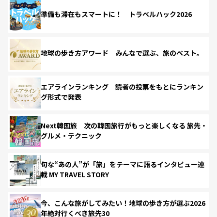
準備も滞在もスマートに！ トラベルハック2026
地球の歩き方アワード みんなで選ぶ、旅のベスト。
エアラインランキング 読者の投票をもとにランキン
グ形式で発表
Next韓国旅 次の韓国旅行がもっと楽しくなる 旅先・
グルメ・テクニック
旬な“あの人”が「旅」をテーマに語るインタビュー連
載 MY TRAVEL STORY
今、こんな旅がしてみたい！地球の歩き方が選ぶ2026
年絶対行くべき旅先30