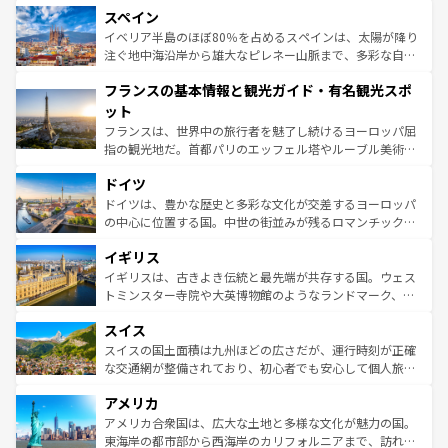
スペイン
ろん、トスカーナの美しい田園風景やアマルフィ海岸の絶
景など、自然景観も見逃せない。観光の合間には、本場の
イベリア半島のほぼ80％を占めるスペインは、太陽が降り
ピザやパスタなど、絶品のイタリア料理を堪能することも
注ぐ地中海沿岸から雄大なピレネー山脈まで、多彩な自然
できる。朝目覚めてから夜眠るまで、すべての瞬間を楽し
と文化が詰まったヨーロッパ屈指の旅行先だ。多様な地域
フランスの基本情報と観光ガイド・有名観光スポ
ませてくれるイタリアで、忘れられない旅をしてみよう！
文化が根付くこの国では、情熱的なフラメンコ、熱気あふ
なお、新着のイタリア情報は
コンテンツ一覧
を参照してほ
れる闘牛、そして美味しいタパスが生活の一部となってい
ット
しい。
る。首都マドリードの洗練された雰囲気や、バルセロナの
フランスは、世界中の旅行者を魅了し続けるヨーロッパ屈
アートに溢れた街角から、地方では古代ローマ遺跡や中世
指の観光地だ。首都パリのエッフェル塔やルーブル美術館
の城塞都市、穏やかなビーチリゾートまで多彩な表情を見
といった象徴的なスポットから、田舎町の古風な美しさま
せる。地方によって風土や気候が異なるスペインはその個
ドイツ
で、幅広い魅力が詰まっている。華麗な宮殿、歴史的な大
性で訪れる人を魅了する。 なお、新着のスペイン情報は
コ
聖堂、美しいビーチ、そして豊かな自然が、訪れる者を心
ドイツは、豊かな歴史と多彩な文化が交差するヨーロッパ
ンテンツ一覧
を参照してほしい。
から魅了する。また、フランスは美食の国としても知ら
の中心に位置する国。中世の街並みが残るロマンチック街
れ、フランス料理はユネスコ無形文化遺産にも登録されて
道から、未来を先取りするようなモダンな都市まで多様な
イギリス
いる。シャンパンの発祥地であるランス、プロヴァンスの
顔を持つこの国は、どこを歩いても飽きることがない。ベ
香り高いラベンダー畑など、多彩な楽しみ方が可能だ。さ
ルリンの文化的活気、バイエルン州のアルプスの絶景、そ
イギリスは、古きよき伝統と最先端が共存する国。ウェス
らに、パリ以外の地域にも魅力が溢れており、どの街角に
してライン川沿いのワイン畑といった風景は必見。ビール
トミンスター寺院や大英博物館のようなランドマーク、歴
も豊かな歴史と文化が息づいている。パリ以外の個性あふ
とソーセージを味わいながら地元の人と過ごす楽しい時間
史ある大学都市、美しい丘陵地帯や牧歌的な風景など、エ
れる地方に足を運ぶとそれぞれで全く異なる文化を体験で
スイス
は、お酒好きな人にはぜひ体験してほしい。 なお、新着の
リアごとに異なる魅力がある。また、優雅なアフタヌーン
きるだろう。 なお、新着のフランス情報は
コンテンツ一覧
ドイツ情報は
コンテンツ一覧
を参照してほしい。
ティー、ビール好きにはたまらない英国パブ、サッカー観
スイスの国土面積は九州ほどの広さだが、運行時刻が正確
を参照してほしい。
戦など、本場だからこそできる体験も豊富。イギリスを旅
な交通網が整備されており、初心者でも安心して個人旅行
して楽しみつくそう。 なお、新着のイギリス情報は
コンテ
を楽しめる。日本同様に時刻表どおりの旅が可能だ。中世
アメリカ
ンツ一覧
を参照してほしい。
の建物がそのまま残る町や、スイスならではのユニークな
博物館もあり、アルプス観光だけでなく町歩きも満喫する
アメリカ合衆国は、広大な土地と多様な文化が魅力の国。
ことができる。国民の所得が高いため物価も高いが、旅行
東海岸の都市部から西海岸のカリフォルニアまで、訪れる