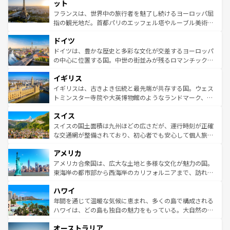
なお、新着のイタリア情報は
コンテンツ一覧
を参照してほ
れる闘牛、そして美味しいタパスが生活の一部となってい
ット
しい。
る。首都マドリードの洗練された雰囲気や、バルセロナの
フランスは、世界中の旅行者を魅了し続けるヨーロッパ屈
アートに溢れた街角から、地方では古代ローマ遺跡や中世
指の観光地だ。首都パリのエッフェル塔やルーブル美術館
の城塞都市、穏やかなビーチリゾートまで多彩な表情を見
といった象徴的なスポットから、田舎町の古風な美しさま
せる。地方によって風土や気候が異なるスペインはその個
ドイツ
で、幅広い魅力が詰まっている。華麗な宮殿、歴史的な大
性で訪れる人を魅了する。 なお、新着のスペイン情報は
コ
聖堂、美しいビーチ、そして豊かな自然が、訪れる者を心
ドイツは、豊かな歴史と多彩な文化が交差するヨーロッパ
ンテンツ一覧
を参照してほしい。
から魅了する。また、フランスは美食の国としても知ら
の中心に位置する国。中世の街並みが残るロマンチック街
れ、フランス料理はユネスコ無形文化遺産にも登録されて
道から、未来を先取りするようなモダンな都市まで多様な
イギリス
いる。シャンパンの発祥地であるランス、プロヴァンスの
顔を持つこの国は、どこを歩いても飽きることがない。ベ
香り高いラベンダー畑など、多彩な楽しみ方が可能だ。さ
ルリンの文化的活気、バイエルン州のアルプスの絶景、そ
イギリスは、古きよき伝統と最先端が共存する国。ウェス
らに、パリ以外の地域にも魅力が溢れており、どの街角に
してライン川沿いのワイン畑といった風景は必見。ビール
トミンスター寺院や大英博物館のようなランドマーク、歴
も豊かな歴史と文化が息づいている。パリ以外の個性あふ
とソーセージを味わいながら地元の人と過ごす楽しい時間
史ある大学都市、美しい丘陵地帯や牧歌的な風景など、エ
れる地方に足を運ぶとそれぞれで全く異なる文化を体験で
スイス
は、お酒好きな人にはぜひ体験してほしい。 なお、新着の
リアごとに異なる魅力がある。また、優雅なアフタヌーン
きるだろう。 なお、新着のフランス情報は
コンテンツ一覧
ドイツ情報は
コンテンツ一覧
を参照してほしい。
ティー、ビール好きにはたまらない英国パブ、サッカー観
スイスの国土面積は九州ほどの広さだが、運行時刻が正確
を参照してほしい。
戦など、本場だからこそできる体験も豊富。イギリスを旅
な交通網が整備されており、初心者でも安心して個人旅行
して楽しみつくそう。 なお、新着のイギリス情報は
コンテ
を楽しめる。日本同様に時刻表どおりの旅が可能だ。中世
アメリカ
ンツ一覧
を参照してほしい。
の建物がそのまま残る町や、スイスならではのユニークな
博物館もあり、アルプス観光だけでなく町歩きも満喫する
アメリカ合衆国は、広大な土地と多様な文化が魅力の国。
ことができる。国民の所得が高いため物価も高いが、旅行
東海岸の都市部から西海岸のカリフォルニアまで、訪れる
者向けの交通パス提供のサービスもあり、うまく活用すれ
場所ごとに異なる風景と体験が待っている。ニューヨーク
ハワイ
ば市内交通費無料で観光を楽しむこともできる。 なお、新
のような巨大都市は、観光、ショッピング、エンターテイ
着のスイス情報は
コンテンツ一覧
を参照してほしい。
ンメントが詰まった刺激的なスポットだ。一方、アメリカ
年間を通じて温暖な気候に恵まれ、多くの島で構成される
西部には大自然が広がり、グランドキャニオンやイエロー
ハワイは、どの島も独自の魅力をもっている。大自然の神
ストーン国立公園といった絶景が堪能できる。さらに、南
秘を感じたいなら、火山が生み出した壮大な景観を誇るハ
オーストラリア
部のニューオーリンズでは、音楽と美食が融合した独特の
ワイ島は見逃せない。また、定番の観光地といえばオアフ