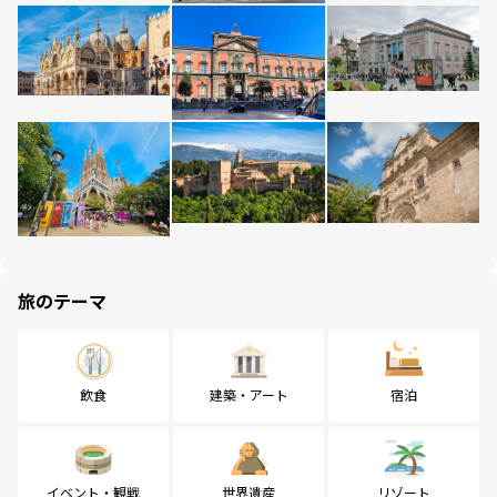
旅のテーマ
飲食
建築・アート
宿泊
イベント・観戦
世界遺産
リゾート