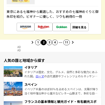
東京にある七福神から厳選した、おすすめの七福神めぐりと御
朱印を紹介。ビギナーに優しく、ツウも納得の一冊
詳細を見る
…
1
2
3
4
11
AD
AD
人気の国と地域から探す
イタリア
イタリアは歴史、文化、グルメ、自然と多彩な魅力にあふ
れた国。
ローマ
の古代遺跡やフィレンツェのルネッサンス
美術、ヴェネツィアの運河など、歴史あるスポットはもち
スペイン
ろん、トスカーナの美しい田園風景やアマルフィ海岸の絶
景など、自然景観も見逃せない。観光の合間には、本場の
イベリア半島のほぼ80％を占めるスペインは、太陽が降り
ピザやパスタなど、絶品のイタリア料理を堪能することも
注ぐ地中海沿岸から雄大なピレネー山脈まで、多彩な自然
できる。朝目覚めてから夜眠るまで、すべての瞬間を楽し
と文化が詰まったヨーロッパ屈指の旅行先だ。多様な地域
フランスの基本情報と観光ガイド・有名観光スポ
ませてくれるイタリアで、忘れられない旅をしてみよう！
文化が根付くこの国では、情熱的なフラメンコ、熱気あふ