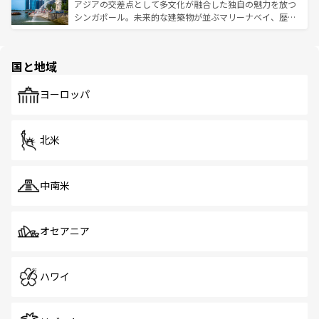
が待っている。親しみやすいタイの人々、仏教を中心とし
ており、効率よく見どころを回れるのも魅力。息をのむよ
アジアの交差点として多文化が融合した独自の魅力を放つ
た文化、そして多様な観光資源が、訪れる旅人を魅了し続
うな絶景から文化的な体験まで、香港を存分に楽しみ尽く
シンガポール。未来的な建築物が並ぶマリーナベイ、歴史
ける。 なお、新着のタイ情報は
コンテンツ一覧
を参照して
そう。 なお、新着の香港情報は
コンテンツ一覧
を参照して
と伝統を感じられるエスニックタウン、多数の緑豊かな公
ほしい。
ほしい。
園や自然保護区など、自然が調和した近代的な景観と文化
の多様性あふれるカラフルな町は、どこを歩いても新しい
国と地域
発見がある。さらに、治安のよさや充実した公共交通機関
も、旅行者にとっては魅力的なポイント。グルメも豊富
で、ホーカーズは地元の風情を楽しめる外せないスポット
ヨーロッパ
だ。訪れる人を飽きさせないシンガポールで、多様な魅力
を体感しよう。 なお、新着のシンガポール情報は
コンテン
ツ一覧
を参照してほしい。
北米
中南米
オセアニア
ハワイ