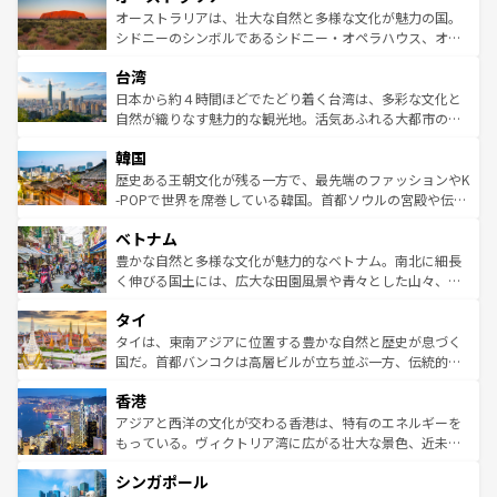
文化が魅力。旅行者はアメリカの各地域で異なる魅力を楽
島だが、静かな自然を求めるならマウイ島やカウアイ島が
オーストラリアは、壮大な自然と多様な文化が魅力の国。
しみながら、その多様性と豊かな歴史を感じることができ
おすすめ。エメラルドグリーンに輝く海をはじめ、豊かな
シドニーのシンボルであるシドニー・オペラハウス、オー
るだろう。車でのロードトリップや列車の旅も、アメリカ
文化や歴史が息づいている。「アロハスピリット」と呼ば
ストラリア東海岸北部に広がる大サンゴ礁地帯グレートバ
ならではの贅沢な旅のスタイルだ。 なお、新着のアメリカ
台湾
れるおもてなしの心で訪れる人々を迎えてくれるハワイの
リアリーフや大陸中央部にそびえるウルル（エアーズロッ
情報は
コンテンツ一覧
を参照してほしい。
人々、おいしいローカルフードやハワイアンミュージッ
ク）、タスマニアの美しい原生林やケアンズの熱帯雨林な
日本から約４時間ほどでたどり着く台湾は、多彩な文化と
ク、伝統的なフラダンスなど、すべてがハワイの魅力を彩
ど、見どころがたくさん。また、カフェやワイン、オージ
自然が織りなす魅力的な観光地。活気あふれる大都市の台
っている。訪れるたびに新しい発見と感動が待っているハ
ービーフなどの食文化も豊かで、美味しいものであふれて
北やノスタルジックな町並みが人気な九份（ジォウフェ
ワイを、存分に味わってほしい。 なお、新着のハワイ情報
韓国
いる。アクティビティも充実しており、サーフィンやダイ
ン）、静ひつな山岳地帯である台湾東部など、都市の喧騒
は
コンテンツ一覧
を参照してほしい。
ビング、ハイキングなど、アウトドア好きにはたまらな
と山間の静けさが共存しており、訪れる人に新しい発見と
歴史ある王朝文化が残る一方で、最先端のファッションやK
い。オーストラリアの多彩な魅力を存分に味わいつくそ
驚きをもたらしてくれる。また、奥深い台湾の食文化も魅
-POPで世界を席巻している韓国。首都ソウルの宮殿や伝統
う。 なお、新着のオーストラリア情報は
コンテンツ一覧
を
力で、夜市などの屋台グルメから高級料理、ヘルシーで美
家屋が並ぶエリアでは韓国の歴史と文化に浸ることがで
参照してほしい。
ベトナム
容にもいいと評判のスイーツなど、バラエティ豊かな料理
き、地方に足を延ばせば四季折々の自然美を楽しむことが
が味わえる。 なお、新着の台湾情報は
コンテンツ一覧
を参
できる。そして、キムチや焼肉、絶品のストリートフード
豊かな自然と多様な文化が魅力的なベトナム。南北に細長
照してほしい。
まで、さまざまな韓国料理が待っている。夜には、韓国な
く伸びる国土には、広大な田園風景や青々とした山々、世
らではのナイトライフも堪能できる。あたたかいホスピタ
界遺産に登録された壮大な自然景観が点在し、都市部では
タイ
リティに包まれながら、韓国の多彩な魅力を心ゆくまで味
急速な発展と共に伝統が息づく。ハノイの古い町並みやホ
わってみてほしい。 なお、新着の韓国情報は
コンテンツ一
ーチミン市のフランス統治時代の建物も、独特の雰囲気を
タイは、東南アジアに位置する豊かな自然と歴史が息づく
覧
を参照してほしい。
醸し出している。また、バラエティの豊かさとおいしさで
国だ。首都バンコクは高層ビルが立ち並ぶ一方、伝統的な
世界中の食通を魅了してやまないベトナム料理も魅力のひ
寺院や市場がいたるところに点在し、古きよき文化と現代
香港
とつ。フォーやバインミー、ベトナムコーヒーなどは、ぜ
の活気が交差している。北部ではチェンマイなどの山岳地
ひ現地で味わいたい。どの地域を訪れてもあたたかい人々
帯で自然と触れ合い、南部ではプーケットやクラビの美し
アジアと西洋の文化が交わる香港は、特有のエネルギーを
が旅行者を迎えてくれるので、きっと忘れられない旅にな
いビーチでリゾート気分を楽しむことができる。タイ料理
もっている。ヴィクトリア湾に広がる壮大な景色、近未来
るはずだ。 なお、新着のベトナム情報は
コンテンツ一覧
を
は世界的に有名で、屋台から高級レストランまで味覚を刺
的なアートスポット、そして歴史と現代が融合した町並
参照してほしい。
シンガポール
激する。気候は一年中温暖で、どの季節にも異なる楽しみ
み、どこを訪れても感動するはず。観光スポットが密集し