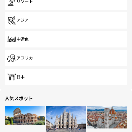
リゾート
アジア
中近東
アフリカ
日本
人気スポット