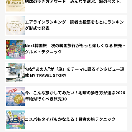
地球の歩き方アワード みんなで選ぶ、旅のベスト。
エアラインランキング 読者の投票をもとにランキン
グ形式で発表
Next韓国旅 次の韓国旅行がもっと楽しくなる 旅先・
グルメ・テクニック
旬な“あの人”が「旅」をテーマに語るインタビュー連
載 MY TRAVEL STORY
今、こんな旅がしてみたい！地球の歩き方が選ぶ2026
年絶対行くべき旅先30
コスパもタイパもかなえる！賢者の旅テクニック