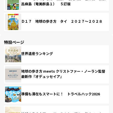
呂麻島（奄美群島１） ５訂版
Ｄ１７ 地球の歩き方 タイ ２０２７～２０２８
特設ページ
世界遺産ランキング
地球の歩き方 meets クリストファー・ノーラン監督
最新作『オデュッセイア』
準備も滞在もスマートに！ トラベルハック2026