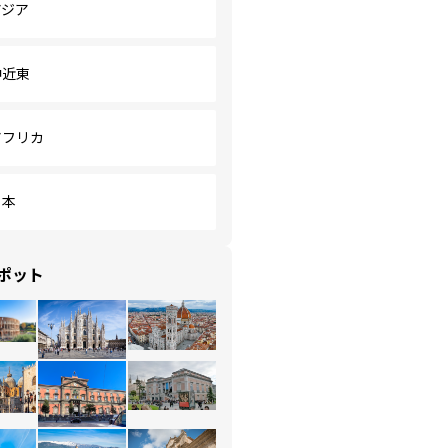
アジア
中近東
アフリカ
日本
ポット