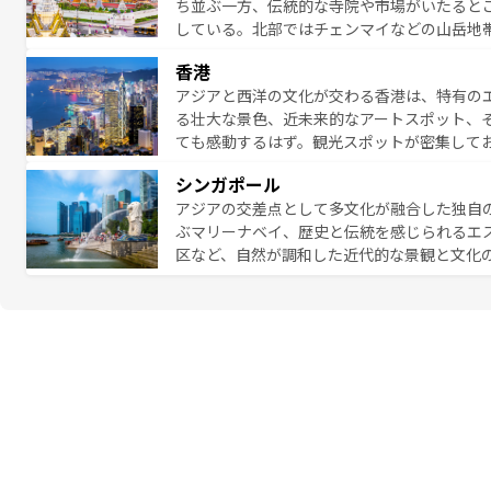
ち並ぶ一方、伝統的な寺院や市場がいたると
れられない旅になるはずだ。 な
している。北部ではチェンマイなどの山岳地
い。
ビの美しいビーチでリゾート気分を楽しむこ
香港
ら高級レストランまで味覚を刺激する。気候
アジアと西洋の文化が交わる香港は、特有の
っている。親しみやすいタイの人々、仏教を
る壮大な景色、近未来的なアートスポット、
る旅人を魅了し続ける。 なお、新着のタ
ても感動するはず。観光スポットが密集して
のむような絶景から文化的な体験まで、香港を存分に楽し
シンガポール
報は
コンテンツ一覧
を参照してほしい。
アジアの交差点として多文化が融合した独自
ぶマリーナベイ、歴史と伝統を感じられるエ
区など、自然が調和した近代的な景観と文化
も新しい発見がある。さらに、治安のよさや
的なポイント。グルメも豊富で、ホーカーズ
れる人を飽きさせないシンガポールで、多様な魅力を体感しよ
ル情報は
コンテンツ一覧
を参照してほしい。