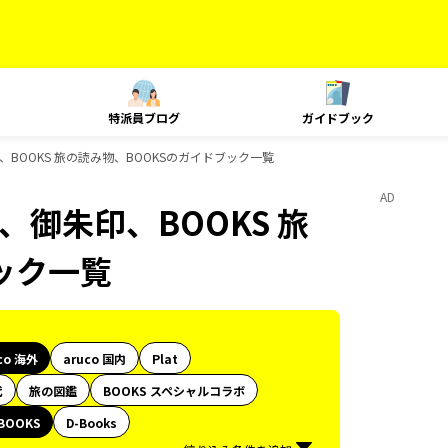
特派員ブログ
ガイドブック
朱印、BOOKS 旅の読み物、BOOKSのガイドブック一覧
AD
旅、御朱印、BOOKS 旅
ック一覧
co 海外
aruco 国内
Plat
代
旅の図鑑
BOOKS スペシャルコラボ
BOOKS
D-Books