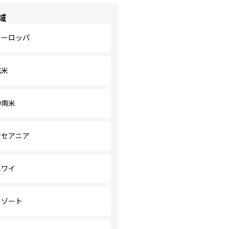
域
ヨーロッパ
北米
中南米
オセアニア
ハワイ
リゾート