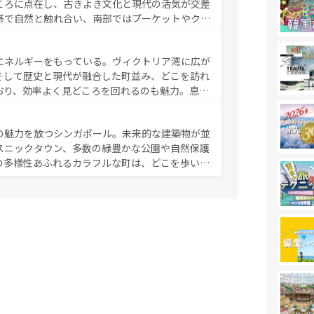
ころに点在し、古きよき文化と現代の活気が交差
お、新着のベトナム情報は
コンテンツ一覧
を参照してほし
帯で自然と触れ合い、南部ではプーケットやクラ
とができる。タイ料理は世界的に有名で、屋台か
は一年中温暖で、どの季節にも異なる楽しみが待
エネルギーをもっている。ヴィクトリア湾に広が
中心とした文化、そして多様な観光資源が、訪れ
そして歴史と現代が融合した町並み、どこを訪れ
イ情報は
コンテンツ一覧
を参照してほしい。
おり、効率よく見どころを回れるのも魅力。息を
み尽くそう。 なお、新着の香港情
の魅力を放つシンガポール。未来的な建築物が並
スニックタウン、多数の緑豊かな公園や自然保護
の多様性あふれるカラフルな町は、どこを歩いて
充実した公共交通機関も、旅行者にとっては魅力
は地元の風情を楽しめる外せないスポットだ。訪
う。 なお、新着のシンガポー