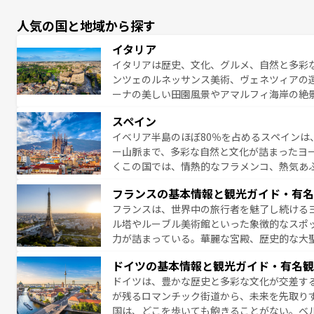
人気の国と地域から探す
イタリア
イタリアは歴史、文化、グルメ、自然と多彩
ンツェのルネッサンス美術、ヴェネツィアの
ーナの美しい田園風景やアマルフィ海岸の絶
は、本場のピザやパスタなど、絶品のイタリ
スペイン
夜眠るまで、すべての瞬間を楽しませてくれ
イベリア半島のほぼ80％を占めるスペインは
なお、新着のイタリア情報は
コンテンツ一覧
ー山脈まで、多彩な自然と文化が詰まったヨ
くこの国では、情熱的なフラメンコ、熱気あ
となっている。首都マドリードの洗練された
フランスの基本情報と観光ガイド・有名
ら、地方では古代ローマ遺跡や中世の城塞都
フランスは、世界中の旅行者を魅了し続ける
せる。地方によって風土や気候が異なるスペイン
ル塔やルーブル美術館といった象徴的なスポ
新着のスペイン情報は
コンテンツ一覧
を参照
力が詰まっている。華麗な宮殿、歴史的な大
る者を心から魅了する。また、フランスは美
ドイツの基本情報と観光ガイド・有名観
無形文化遺産にも登録されている。シャンパ
ドイツは、豊かな歴史と多彩な文化が交差す
いラベンダー畑など、多彩な楽しみ方が可能
が残るロマンチック街道から、未来を先取り
り、どの街角にも豊かな歴史と文化が息づい
国は、どこを歩いても飽きることがない。ベ