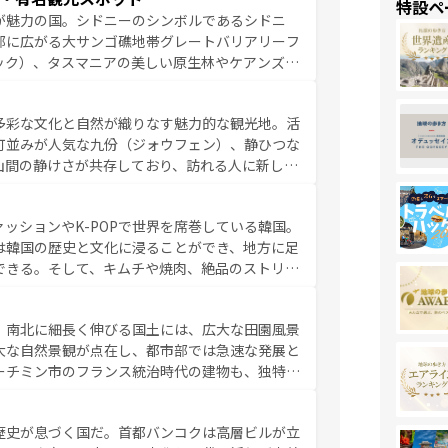
なしの心で訪れる人々を迎えてくれるハワイの
特設ペ
が魅力の国。シドニーのシンボルであるシドニ
ミュージック、伝統的なフラダンスなど、すべて
部に広がる大サンゴ礁地帯グレートバリアリーフ
新しい発見と感動が待っているハワイを、存分に
ック）、タスマニアの美しい原生林やケアンズの
コンテンツ一覧
を参照してほしい。
カフェやワイン、オージービーフなどの食文化も
ティビティも充実しており、サーフィンやダイビ
多彩な文化と自然が織りなす魅力的な観光地。活
たまらない。オーストラリアの多彩な魅力を存分
町並みが人気な九份（ジォウフェン）、静ひつな
ストラリア情報は
コンテンツ一覧
を参照してほしい。
山間の静けさが共存しており、訪れる人に新しい
い台湾の食文化も魅力で、夜市などの屋台グルメ
判のスイーツなど、バラエティ豊かな料理が味わ
ッションやK-POPで世界を席巻している韓国。
覧
を参照してほしい。
は韓国の歴史と文化に浸ることができ、地方に足
できる。そして、キムチや焼肉、絶品のストリー
いる。夜には、韓国ならではのナイトライフも堪
れながら、韓国の多彩な魅力を心ゆくまで味わっ
。南北に細長く伸びる国土には、広大な田園風景
テンツ一覧
を参照してほしい。
大な自然景観が点在し、都市部では急速な発展と
ーチミン市のフランス統治時代の建物も、独特の
の豊かさとおいしさで世界中の食通を魅了してや
やバインミー、ベトナムコーヒーなどは、ぜひ現
歴史が息づく国だ。首都バンコクは高層ビルが立
かい人々が旅行者を迎えてくれるので、きっと忘