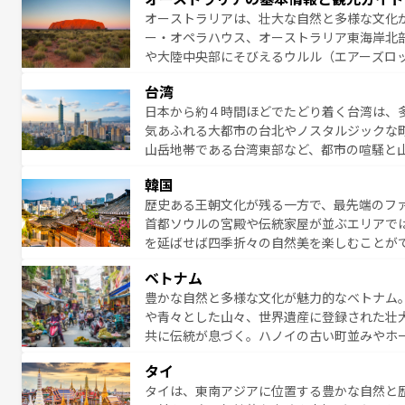
る。「アロハスピリット」と呼ばれるおもて
オーストラリアは、壮大な自然と多様な文化
人々、おいしいローカルフードやハワイアン
ー・オペラハウス、オーストラリア東海岸北
がハワイの魅力を彩っている。訪れるたびに
や大陸中央部にそびえるウルル（エアーズロ
味わってほしい。 なお、新着のハワイ情報は
熱帯雨林など、見どころがたくさん。また、
台湾
豊かで、美味しいものであふれている。アク
日本から約４時間ほどでたどり着く台湾は、
ング、ハイキングなど、アウトドア好きには
気あふれる大都市の台北やノスタルジックな
に味わいつくそう。 なお、新着のオー
山岳地帯である台湾東部など、都市の喧騒と
発見と驚きをもたらしてくれる。また、奥深
韓国
から高級料理、ヘルシーで美容にもいいと評
歴史ある王朝文化が残る一方で、最先端のファ
える。 なお、新着の台湾情報は
コンテンツ一
首都ソウルの宮殿や伝統家屋が並ぶエリアで
を延ばせば四季折々の自然美を楽しむことが
トフードまで、さまざまな韓国料理が待って
ベトナム
能できる。あたたかいホスピタリティに包ま
豊かな自然と多様な文化が魅力的なベトナム
てみてほしい。 なお、新着の韓国情報は
コン
や青々とした山々、世界遺産に登録された壮
共に伝統が息づく。ハノイの古い町並みやホ
雰囲気を醸し出している。また、バラエティ
タイ
まないベトナム料理も魅力のひとつ。フォー
タイは、東南アジアに位置する豊かな自然と
地で味わいたい。どの地域を訪れてもあたた