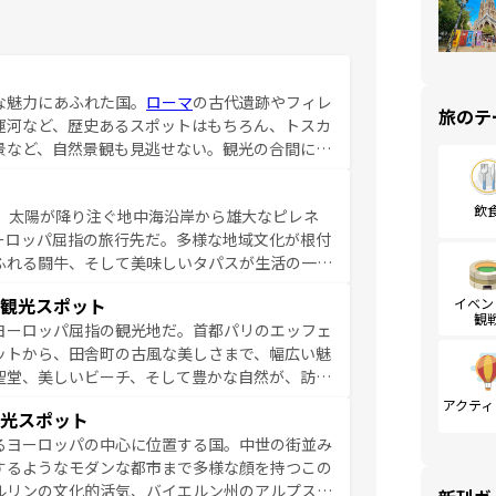
な魅力にあふれた国。
ローマ
の古代遺跡やフィレ
旅のテ
運河など、歴史あるスポットはもちろん、トスカ
景など、自然景観も見逃せない。観光の合間に
ア料理を堪能することもできる。朝目覚めてから
るイタリアで、忘れられない旅をしてみよう！
飲
、太陽が降り注ぐ地中海沿岸から雄大なピレネ
を参照してほしい。
ーロッパ屈指の旅行先だ。多様な地域文化が根付
ふれる闘牛、そして美味しいタパスが生活の一部
雰囲気や、バルセロナのアートに溢れた街角か
観光スポット
イベン
市、穏やかなビーチリゾートまで多彩な表情を見
観
ヨーロッパ屈指の観光地だ。首都パリのエッフェ
はその個性で訪れる人を魅了する。 なお、
ットから、田舎町の古風な美しさまで、幅広い魅
してほしい。
聖堂、美しいビーチ、そして豊かな自然が、訪れ
食の国としても知られ、フランス料理はユネスコ
アクティ
光スポット
ンの発祥地であるランス、プロヴァンスの香り高
るヨーロッパの中心に位置する国。中世の街並み
だ。さらに、パリ以外の地域にも魅力が溢れてお
するようなモダンな都市まで多様な顔を持つこの
ている。パリ以外の個性あふれる地方に足を運ぶ
ルリンの文化的活気、バイエルン州のアルプスの
とそれぞれで全く異なる文化を体験できるだろう。 なお、新着のフランス情報は
コンテンツ