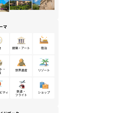
ーマ
食
建築・アート
宿泊
ト・
世界遺産
リゾート
戦
鉄道・
ビティ
ショップ
フライト