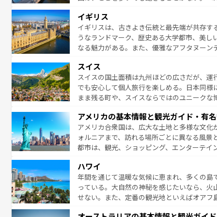
絶景、そしてライン川沿いのワイン畑といっ
一覧
を参照してほしい。
イギリス
ら地元の人と過ごす楽しい時間は、お酒好きな人にはぜ
イギリスは、古きよき伝統と最先端が共存す
イツ情報は
コンテンツ一覧
を参照してほしい
うなランドマーク、歴史ある大学都市、美し
なる魅力がある。また、優雅なアフタヌーン
ッカー観戦など、本場だからこそできる体験も
スイス
お、新着のイギリス情報は
コンテンツ一覧
を
スイスの国土面積は九州ほどの広さだが、運
でも安心して個人旅行を楽しめる。日本同様
まま残る町や、スイスならではのユニークな
満喫することができる。国民の所得が高いた
アメリカの基本情報と観光ガイド・有名
ービスもあり、うまく活用すれば市内交通費無料で
アメリカ合衆国は、広大な土地と多様な文化
のスイス情報は
コンテンツ一覧
を参照してほ
ォルニアまで、訪れる場所ごとに異なる風景
都市は、観光、ショッピング、エンターテイ
アメリカ西部には大自然が広がり、グランド
ハワイ
絶景が堪能できる。さらに、南部のニューオ
年間を通じて温暖な気候に恵まれ、多くの島
が魅力。旅行者はアメリカの各地域で異なる
っている。大自然の神秘を感じたいなら、火
感じることができるだろう。車でのロードト
せない。また、定番の観光地といえばオアフ
旅のスタイルだ。 なお、新着のアメリカ情
アイ島がおすすめ。エメラルドグリーンに輝
オーストラリアの基本情報と観光ガイド