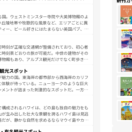
新刊ガ
た風景は必見。ビールとソーセージを味わいなが
ひ体験してほしい。 なお、新着のド
る国。ウェストミンスター寺院や大英博物館のよ
。
い丘陵地帯や牧歌的な風景など、エリアごとに異
ティー、ビール好きにはたまらない英国パブ、サ
豊富。イギリスを旅して楽しみつくそう。 な
参照してほしい。
行時刻が正確な交通網が整備されており、初心者
に時刻表どおりの旅が可能だ。中世の建物がその
博物館もあり、アルプス観光だけでなく町歩きも
め物価も高いが、旅行者向けの交通パス提供のサ
観光スポット
観光を楽しむこともできる。 なお、新着
が魅力の国。東海岸の都市部から西海岸のカリフ
しい。
と体験が待っている。ニューヨークのような巨大
ンメントが詰まった刺激的なスポットだ。一方、
キャニオンやイエローストーン国立公園といった
ーリンズでは、音楽と美食が融合した独特の文化
で構成されるハワイは、どの島も独自の魅力をも
魅力を楽しみながら、その多様性と豊かな歴史を
山が生み出した壮大な景観を誇るハワイ島は見逃
リップや列車の旅も、アメリカならではの贅沢な
島だが、静かな自然を求めるならマウイ島やカウ
報は
コンテンツ一覧
を参照してほしい。
く海をはじめ、豊かな文化や歴史が息づいてい
・有名観光スポット