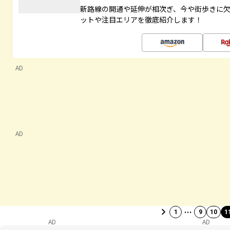
新路線の開通や延伸が相次ぎ、今や街歩きに
ットや注目エリアを徹底紹介します！
AD
AD
…
1
9
10
1
AD
AD