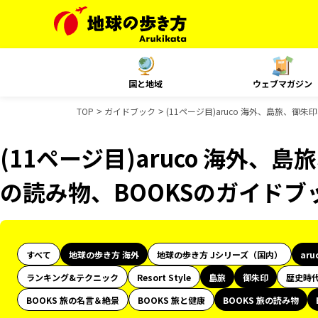
国と地域
ウェブマガジン
TOP
ガイドブック
(11ページ目)aruco 海外、島旅、御
(11ページ目)aruco 海外、島
の読み物、BOOKSのガイドブ
すべて
地球の歩き方 海外
地球の歩き方 Jシリーズ（国内）
aru
ランキング&テクニック
Resort Style
島旅
御朱印
歴史時
BOOKS 旅の名言＆絶景
BOOKS 旅と健康
BOOKS 旅の読み物