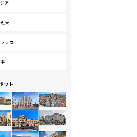
アジア
中近東
アフリカ
日本
ポット