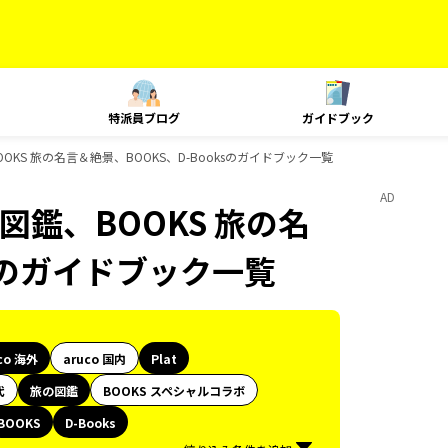
特派員ブログ
ガイドブック
BOOKS 旅の名言＆絶景、BOOKS、D-Booksのガイドブック一覧
AD
の図鑑、BOOKS 旅の名
ksのガイドブック一覧
co 海外
aruco 国内
Plat
代
旅の図鑑
BOOKS スペシャルコラボ
BOOKS
D-Books