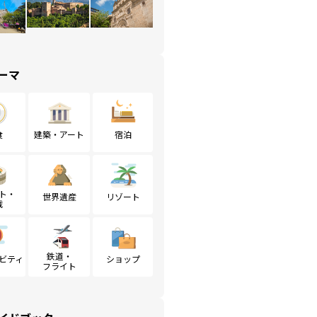
ーマ
食
建築・アート
宿泊
ト・
世界遺産
リゾート
戦
鉄道・
ビティ
ショップ
フライト