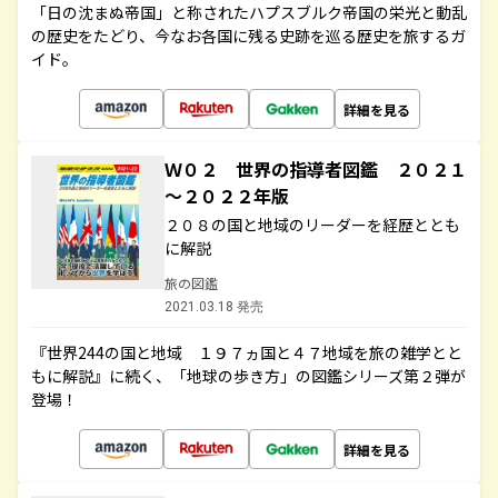
「日の沈まぬ帝国」と称されたハプスブルク帝国の栄光と動乱
の歴史をたどり、今なお各国に残る史跡を巡る歴史を旅するガ
イド。
詳細を見る
Ｗ０２ 世界の指導者図鑑 ２０２１
～２０２２年版
２０８の国と地域のリーダーを経歴ととも
に解説
旅の図鑑
2021.03.18 発売
『世界244の国と地域 １９７ヵ国と４７地域を旅の雑学とと
もに解説』に続く、「地球の歩き方」の図鑑シリーズ第２弾が
登場！
詳細を見る