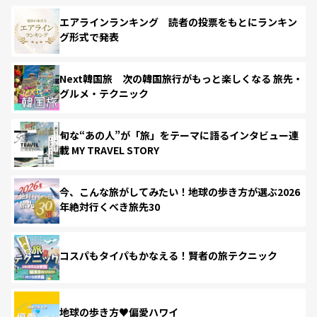
エアラインランキング 読者の投票をもとにランキン
グ形式で発表
Next韓国旅 次の韓国旅行がもっと楽しくなる 旅先・
グルメ・テクニック
旬な“あの人”が「旅」をテーマに語るインタビュー連
載 MY TRAVEL STORY
今、こんな旅がしてみたい！地球の歩き方が選ぶ2026
年絶対行くべき旅先30
コスパもタイパもかなえる！賢者の旅テクニック
地球の歩き方♥偏愛ハワイ