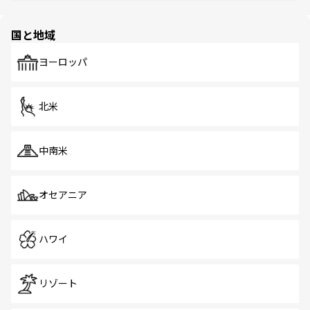
ほしい。
ほしい。
園や自然保護区など、自然が調和した近代的な景観と文化
の多様性あふれるカラフルな町は、どこを歩いても新しい
国と地域
発見がある。さらに、治安のよさや充実した公共交通機関
も、旅行者にとっては魅力的なポイント。グルメも豊富
で、ホーカーズは地元の風情を楽しめる外せないスポット
ヨーロッパ
だ。訪れる人を飽きさせないシンガポールで、多様な魅力
を体感しよう。 なお、新着のシンガポール情報は
コンテン
ツ一覧
を参照してほしい。
北米
中南米
オセアニア
ハワイ
リゾート