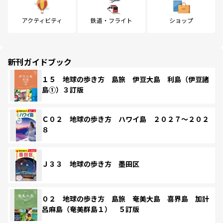
アクティビティ
鉄道・フライト
ショップ
新刊ガイドブック
１５ 地球の歩き方 島旅 伊豆大島 利島（伊豆諸
島①）３訂版
Ｃ０２ 地球の歩き方 ハワイ島 ２０２７～２０２
８
Ｊ３３ 地球の歩き方 墨田区
０２ 地球の歩き方 島旅 奄美大島 喜界島 加計
呂麻島（奄美群島１） ５訂版