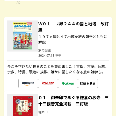
AD
Ｗ０１ 世界２４４の国と地域 改訂
版
１９７ヵ国と４７地域を旅の雑学とともに
解説
旅の図鑑
2024.07.18 発売
今こそ学びたい世界のことを集めました！首都、言語、民族、
宗教、特長、現地の挨拶、誰かに話したくなる旅の雑学も。
詳細を見る
０１ 御朱印でめぐる鎌倉のお寺 三
十三観音完全掲載 三訂版
御朱印