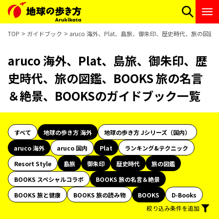
TOP
ガイドブック
aruco 海外、Plat、島旅、御朱印、歴史時代、旅の図鑑
aruco 海外、Plat、島旅、御朱印、歴
史時代、旅の図鑑、BOOKS 旅の名言
＆絶景、BOOKSのガイドブック一覧
すべて
地球の歩き方 海外
地球の歩き方 Jシリーズ（国内）
aruco 海外
aruco 国内
Plat
ランキング&テクニック
Resort Style
島旅
御朱印
歴史時代
旅の図鑑
BOOKS スペシャルコラボ
BOOKS 旅の名言＆絶景
BOOKS 旅と健康
BOOKS 旅の読み物
BOOKS
D-Books
絞り込み条件を追加