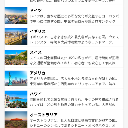
指の観光地だ。首都パリのエッフェル塔やルーブル美術館
の城塞都市、穏やかなビーチリゾートまで多彩な表情を見
といった象徴的なスポットから、田舎町の古風な美しさま
せる。地方によって風土や気候が異なるスペインはその個
ドイツ
で、幅広い魅力が詰まっている。華麗な宮殿、歴史的な大
性で訪れる人を魅了する。 なお、新着のスペイン情報は
コ
聖堂、美しいビーチ、そして豊かな自然が、訪れる者を心
ドイツは、豊かな歴史と多彩な文化が交差するヨーロッパ
ンテンツ一覧
を参照してほしい。
から魅了する。また、フランスは美食の国としても知ら
の中心に位置する国。中世の街並みが残るロマンチック街
れ、フランス料理はユネスコ無形文化遺産にも登録されて
道から、未来を先取りするようなモダンな都市まで多様な
イギリス
いる。シャンパンの発祥地であるランス、プロヴァンスの
顔を持つこの国は、どこを歩いても飽きることがない。ベ
香り高いラベンダー畑など、多彩な楽しみ方が可能だ。さ
ルリンの文化的活気、バイエルン州のアルプスの絶景、そ
イギリスは、古きよき伝統と最先端が共存する国。ウェス
らに、パリ以外の地域にも魅力が溢れており、どの街角に
してライン川沿いのワイン畑といった風景は必見。ビール
トミンスター寺院や大英博物館のようなランドマーク、歴
も豊かな歴史と文化が息づいている。パリ以外の個性あふ
とソーセージを味わいながら地元の人と過ごす楽しい時間
史ある大学都市、美しい丘陵地帯や牧歌的な風景など、エ
れる地方に足を運ぶとそれぞれで全く異なる文化を体験で
スイス
は、お酒好きな人にはぜひ体験してほしい。 なお、新着の
リアごとに異なる魅力がある。また、優雅なアフタヌーン
きるだろう。 なお、新着のフランス情報は
コンテンツ一覧
ドイツ情報は
コンテンツ一覧
を参照してほしい。
ティー、ビール好きにはたまらない英国パブ、サッカー観
スイスの国土面積は九州ほどの広さだが、運行時刻が正確
を参照してほしい。
戦など、本場だからこそできる体験も豊富。イギリスを旅
な交通網が整備されており、初心者でも安心して個人旅行
して楽しみつくそう。 なお、新着のイギリス情報は
コンテ
を楽しめる。日本同様に時刻表どおりの旅が可能だ。中世
アメリカ
ンツ一覧
を参照してほしい。
の建物がそのまま残る町や、スイスならではのユニークな
博物館もあり、アルプス観光だけでなく町歩きも満喫する
アメリカ合衆国は、広大な土地と多様な文化が魅力の国。
ことができる。国民の所得が高いため物価も高いが、旅行
東海岸の都市部から西海岸のカリフォルニアまで、訪れる
者向けの交通パス提供のサービスもあり、うまく活用すれ
場所ごとに異なる風景と体験が待っている。ニューヨーク
ハワイ
ば市内交通費無料で観光を楽しむこともできる。 なお、新
のような巨大都市は、観光、ショッピング、エンターテイ
着のスイス情報は
コンテンツ一覧
を参照してほしい。
ンメントが詰まった刺激的なスポットだ。一方、アメリカ
年間を通じて温暖な気候に恵まれ、多くの島で構成される
西部には大自然が広がり、グランドキャニオンやイエロー
ハワイは、どの島も独自の魅力をもっている。大自然の神
ストーン国立公園といった絶景が堪能できる。さらに、南
秘を感じたいなら、火山が生み出した壮大な景観を誇るハ
オーストラリア
部のニューオーリンズでは、音楽と美食が融合した独特の
ワイ島は見逃せない。また、定番の観光地といえばオアフ
文化が魅力。旅行者はアメリカの各地域で異なる魅力を楽
島だが、静かな自然を求めるならマウイ島やカウアイ島が
オーストラリアは、壮大な自然と多様な文化が魅力の国。
しみながら、その多様性と豊かな歴史を感じることができ
おすすめ。エメラルドグリーンに輝く海をはじめ、豊かな
シドニーのシンボルであるシドニー・オペラハウス、オー