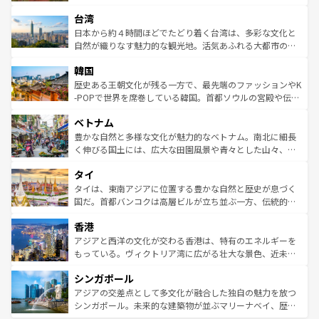
るだろう。車でのロードトリップや列車の旅も、アメリカ
文化や歴史が息づいている。「アロハスピリット」と呼ば
ストラリア東海岸北部に広がる大サンゴ礁地帯グレートバ
ならではの贅沢な旅のスタイルだ。 なお、新着のアメリカ
台湾
れるおもてなしの心で訪れる人々を迎えてくれるハワイの
リアリーフや大陸中央部にそびえるウルル（エアーズロッ
情報は
コンテンツ一覧
を参照してほしい。
人々、おいしいローカルフードやハワイアンミュージッ
ク）、タスマニアの美しい原生林やケアンズの熱帯雨林な
日本から約４時間ほどでたどり着く台湾は、多彩な文化と
ク、伝統的なフラダンスなど、すべてがハワイの魅力を彩
ど、見どころがたくさん。また、カフェやワイン、オージ
自然が織りなす魅力的な観光地。活気あふれる大都市の台
っている。訪れるたびに新しい発見と感動が待っているハ
ービーフなどの食文化も豊かで、美味しいものであふれて
北やノスタルジックな町並みが人気な九份（ジォウフェ
ワイを、存分に味わってほしい。 なお、新着のハワイ情報
韓国
いる。アクティビティも充実しており、サーフィンやダイ
ン）、静ひつな山岳地帯である台湾東部など、都市の喧騒
は
コンテンツ一覧
を参照してほしい。
ビング、ハイキングなど、アウトドア好きにはたまらな
と山間の静けさが共存しており、訪れる人に新しい発見と
歴史ある王朝文化が残る一方で、最先端のファッションやK
い。オーストラリアの多彩な魅力を存分に味わいつくそ
驚きをもたらしてくれる。また、奥深い台湾の食文化も魅
-POPで世界を席巻している韓国。首都ソウルの宮殿や伝統
う。 なお、新着のオーストラリア情報は
コンテンツ一覧
を
力で、夜市などの屋台グルメから高級料理、ヘルシーで美
家屋が並ぶエリアでは韓国の歴史と文化に浸ることがで
参照してほしい。
ベトナム
容にもいいと評判のスイーツなど、バラエティ豊かな料理
き、地方に足を延ばせば四季折々の自然美を楽しむことが
が味わえる。 なお、新着の台湾情報は
コンテンツ一覧
を参
できる。そして、キムチや焼肉、絶品のストリートフード
豊かな自然と多様な文化が魅力的なベトナム。南北に細長
照してほしい。
まで、さまざまな韓国料理が待っている。夜には、韓国な
く伸びる国土には、広大な田園風景や青々とした山々、世
らではのナイトライフも堪能できる。あたたかいホスピタ
界遺産に登録された壮大な自然景観が点在し、都市部では
タイ
リティに包まれながら、韓国の多彩な魅力を心ゆくまで味
急速な発展と共に伝統が息づく。ハノイの古い町並みやホ
わってみてほしい。 なお、新着の韓国情報は
コンテンツ一
ーチミン市のフランス統治時代の建物も、独特の雰囲気を
タイは、東南アジアに位置する豊かな自然と歴史が息づく
覧
を参照してほしい。
醸し出している。また、バラエティの豊かさとおいしさで
国だ。首都バンコクは高層ビルが立ち並ぶ一方、伝統的な
世界中の食通を魅了してやまないベトナム料理も魅力のひ
寺院や市場がいたるところに点在し、古きよき文化と現代
香港
とつ。フォーやバインミー、ベトナムコーヒーなどは、ぜ
の活気が交差している。北部ではチェンマイなどの山岳地
ひ現地で味わいたい。どの地域を訪れてもあたたかい人々
帯で自然と触れ合い、南部ではプーケットやクラビの美し
アジアと西洋の文化が交わる香港は、特有のエネルギーを
が旅行者を迎えてくれるので、きっと忘れられない旅にな
いビーチでリゾート気分を楽しむことができる。タイ料理
もっている。ヴィクトリア湾に広がる壮大な景色、近未来
るはずだ。 なお、新着のベトナム情報は
コンテンツ一覧
を
は世界的に有名で、屋台から高級レストランまで味覚を刺
的なアートスポット、そして歴史と現代が融合した町並
参照してほしい。
シンガポール
激する。気候は一年中温暖で、どの季節にも異なる楽しみ
み、どこを訪れても感動するはず。観光スポットが密集し
が待っている。親しみやすいタイの人々、仏教を中心とし
ており、効率よく見どころを回れるのも魅力。息をのむよ
アジアの交差点として多文化が融合した独自の魅力を放つ
た文化、そして多様な観光資源が、訪れる旅人を魅了し続
うな絶景から文化的な体験まで、香港を存分に楽しみ尽く
シンガポール。未来的な建築物が並ぶマリーナベイ、歴史
ける。 なお、新着のタイ情報は
コンテンツ一覧
を参照して
そう。 なお、新着の香港情報は
コンテンツ一覧
を参照して
と伝統を感じられるエスニックタウン、多数の緑豊かな公