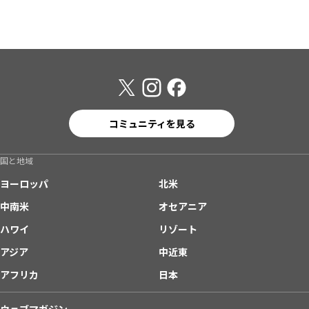
コミュニティを見る
国と地域
ヨーロッパ
北米
中南米
オセアニア
ハワイ
リゾート
アジア
中近東
アフリカ
日本
ウェブマガジン