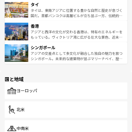
タイ
リティに包まれながら、韓国の多彩な魅力を心ゆくまで味
急速な発展と共に伝統が息づく。ハノイの古い町並みやホ
わってみてほしい。 なお、新着の韓国情報は
コンテンツ一
ーチミン市のフランス統治時代の建物も、独特の雰囲気を
タイは、東南アジアに位置する豊かな自然と歴史が息づく
覧
を参照してほしい。
醸し出している。また、バラエティの豊かさとおいしさで
国だ。首都バンコクは高層ビルが立ち並ぶ一方、伝統的な
世界中の食通を魅了してやまないベトナム料理も魅力のひ
寺院や市場がいたるところに点在し、古きよき文化と現代
香港
とつ。フォーやバインミー、ベトナムコーヒーなどは、ぜ
の活気が交差している。北部ではチェンマイなどの山岳地
ひ現地で味わいたい。どの地域を訪れてもあたたかい人々
帯で自然と触れ合い、南部ではプーケットやクラビの美し
アジアと西洋の文化が交わる香港は、特有のエネルギーを
が旅行者を迎えてくれるので、きっと忘れられない旅にな
いビーチでリゾート気分を楽しむことができる。タイ料理
もっている。ヴィクトリア湾に広がる壮大な景色、近未来
るはずだ。 なお、新着のベトナム情報は
コンテンツ一覧
を
は世界的に有名で、屋台から高級レストランまで味覚を刺
的なアートスポット、そして歴史と現代が融合した町並
参照してほしい。
シンガポール
激する。気候は一年中温暖で、どの季節にも異なる楽しみ
み、どこを訪れても感動するはず。観光スポットが密集し
が待っている。親しみやすいタイの人々、仏教を中心とし
ており、効率よく見どころを回れるのも魅力。息をのむよ
アジアの交差点として多文化が融合した独自の魅力を放つ
た文化、そして多様な観光資源が、訪れる旅人を魅了し続
うな絶景から文化的な体験まで、香港を存分に楽しみ尽く
シンガポール。未来的な建築物が並ぶマリーナベイ、歴史
ける。 なお、新着のタイ情報は
コンテンツ一覧
を参照して
そう。 なお、新着の香港情報は
コンテンツ一覧
を参照して
と伝統を感じられるエスニックタウン、多数の緑豊かな公
ほしい。
ほしい。
園や自然保護区など、自然が調和した近代的な景観と文化
の多様性あふれるカラフルな町は、どこを歩いても新しい
国と地域
発見がある。さらに、治安のよさや充実した公共交通機関
も、旅行者にとっては魅力的なポイント。グルメも豊富
で、ホーカーズは地元の風情を楽しめる外せないスポット
ヨーロッパ
だ。訪れる人を飽きさせないシンガポールで、多様な魅力
を体感しよう。 なお、新着のシンガポール情報は
コンテン
ツ一覧
を参照してほしい。
北米
中南米