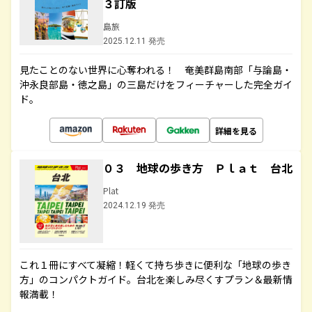
３訂版
島旅
2025.12.11 発売
見たことのない世界に心奪われる！ 奄美群島南部「与論島・
沖永良部島・徳之島」の三島だけをフィーチャーした完全ガイ
ド。
詳細を見る
０３ 地球の歩き方 Ｐｌａｔ 台北
Plat
2024.12.19 発売
これ１冊にすべて凝縮！軽くて持ち歩きに便利な「地球の歩き
方」のコンパクトガイド。台北を楽しみ尽くすプラン＆最新情
報満載！