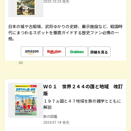
2025.10.23 発売
日本の城や古戦場、武将ゆかりの史跡、展示施設など、戦国時
代にまつわるスポットを徹底ガイドする歴史ファン必携の一
冊。
詳細を見る
AD
Ｗ０１ 世界２４４の国と地域 改訂
版
１９７ヵ国と４７地域を旅の雑学とともに
解説
旅の図鑑
2024.07.18 発売