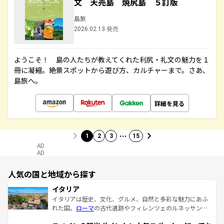
文 天売島 焼尻島 ５訂版
島旅
2026.02.13 発売
ようこそ！ 島の人たちが教えてくれた利尻・礼文の魅力を１
冊に凝縮。絶景スポットから遊び方、カルチャーまで。さあ、
島旅へ。
詳細を見る
…
1
2
3
15
AD
AD
人気の国と地域から探す
イタリア
イタリアは歴史、文化、グルメ、自然と多彩な魅力にあふ
れた国。
ローマ
の古代遺跡やフィレンツェのルネッサンス
美術、ヴェネツィアの運河など、歴史あるスポットはもち