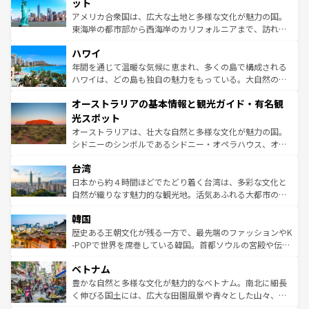
博物館もあり、アルプス観光だけでなく町歩きも満喫する
ット
ことができる。国民の所得が高いため物価も高いが、旅行
アメリカ合衆国は、広大な土地と多様な文化が魅力の国。
者向けの交通パス提供のサービスもあり、うまく活用すれ
東海岸の都市部から西海岸のカリフォルニアまで、訪れる
ば市内交通費無料で観光を楽しむこともできる。 なお、新
場所ごとに異なる風景と体験が待っている。ニューヨーク
着のスイス情報は
コンテンツ一覧
を参照してほしい。
ハワイ
のような巨大都市は、観光、ショッピング、エンターテイ
ンメントが詰まった刺激的なスポットだ。一方、アメリカ
年間を通じて温暖な気候に恵まれ、多くの島で構成される
西部には大自然が広がり、グランドキャニオンやイエロー
ハワイは、どの島も独自の魅力をもっている。大自然の神
ストーン国立公園といった絶景が堪能できる。さらに、南
秘を感じたいなら、火山が生み出した壮大な景観を誇るハ
オーストラリアの基本情報と観光ガイド・有名観
部のニューオーリンズでは、音楽と美食が融合した独特の
ワイ島は見逃せない。また、定番の観光地といえばオアフ
文化が魅力。旅行者はアメリカの各地域で異なる魅力を楽
島だが、静かな自然を求めるならマウイ島やカウアイ島が
光スポット
しみながら、その多様性と豊かな歴史を感じることができ
おすすめ。エメラルドグリーンに輝く海をはじめ、豊かな
オーストラリアは、壮大な自然と多様な文化が魅力の国。
るだろう。車でのロードトリップや列車の旅も、アメリカ
文化や歴史が息づいている。「アロハスピリット」と呼ば
シドニーのシンボルであるシドニー・オペラハウス、オー
ならではの贅沢な旅のスタイルだ。 なお、新着のアメリカ
れるおもてなしの心で訪れる人々を迎えてくれるハワイの
ストラリア東海岸北部に広がる大サンゴ礁地帯グレートバ
情報は
コンテンツ一覧
を参照してほしい。
人々、おいしいローカルフードやハワイアンミュージッ
台湾
リアリーフや大陸中央部にそびえるウルル（エアーズロッ
ク、伝統的なフラダンスなど、すべてがハワイの魅力を彩
ク）、タスマニアの美しい原生林やケアンズの熱帯雨林な
日本から約４時間ほどでたどり着く台湾は、多彩な文化と
っている。訪れるたびに新しい発見と感動が待っているハ
ど、見どころがたくさん。また、カフェやワイン、オージ
自然が織りなす魅力的な観光地。活気あふれる大都市の台
ワイを、存分に味わってほしい。 なお、新着のハワイ情報
ービーフなどの食文化も豊かで、美味しいものであふれて
北やノスタルジックな町並みが人気な九份（ジォウフェ
は
コンテンツ一覧
を参照してほしい。
韓国
いる。アクティビティも充実しており、サーフィンやダイ
ン）、静ひつな山岳地帯である台湾東部など、都市の喧騒
ビング、ハイキングなど、アウトドア好きにはたまらな
と山間の静けさが共存しており、訪れる人に新しい発見と
歴史ある王朝文化が残る一方で、最先端のファッションやK
い。オーストラリアの多彩な魅力を存分に味わいつくそ
驚きをもたらしてくれる。また、奥深い台湾の食文化も魅
-POPで世界を席巻している韓国。首都ソウルの宮殿や伝統
う。 なお、新着のオーストラリア情報は
コンテンツ一覧
を
力で、夜市などの屋台グルメから高級料理、ヘルシーで美
家屋が並ぶエリアでは韓国の歴史と文化に浸ることがで
参照してほしい。
ベトナム
容にもいいと評判のスイーツなど、バラエティ豊かな料理
き、地方に足を延ばせば四季折々の自然美を楽しむことが
が味わえる。 なお、新着の台湾情報は
コンテンツ一覧
を参
できる。そして、キムチや焼肉、絶品のストリートフード
豊かな自然と多様な文化が魅力的なベトナム。南北に細長
照してほしい。
まで、さまざまな韓国料理が待っている。夜には、韓国な
く伸びる国土には、広大な田園風景や青々とした山々、世
らではのナイトライフも堪能できる。あたたかいホスピタ
界遺産に登録された壮大な自然景観が点在し、都市部では