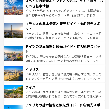
スペインの観光ポイントと人気スポット・知ってお
ろん、トスカーナの美しい田園風景やアマルフィ海岸の絶
景など、自然景観も見逃せない。観光の合間には、本場の
くべき基本情報
ピザやパスタなど、絶品のイタリア料理を堪能することも
イベリア半島のほぼ80％を占めるスペインは、太陽が降り
できる。朝目覚めてから夜眠るまで、すべての瞬間を楽し
注ぐ地中海沿岸から雄大なピレネー山脈まで、多彩な自然
ませてくれるイタリアで、忘れられない旅をしてみよう！
と文化が詰まったヨーロッパ屈指の旅行先だ。多様な地域
なお、新着のイタリア情報は
コンテンツ一覧
を参照してほ
フランスの基本情報と観光ガイド・有名観光スポ
文化が根付くこの国では、情熱的なフラメンコ、熱気あふ
しい。
れる闘牛、そして美味しいタパスが生活の一部となってい
ット
る。首都マドリードの洗練された雰囲気や、バルセロナの
フランスは、世界中の旅行者を魅了し続けるヨーロッパ屈
アートに溢れた街角から、地方では古代ローマ遺跡や中世
指の観光地だ。首都パリのエッフェル塔やルーブル美術館
の城塞都市、穏やかなビーチリゾートまで多彩な表情を見
といった象徴的なスポットから、田舎町の古風な美しさま
せる。地方によって風土や気候が異なるスペインはその個
ドイツの基本情報と観光ガイド・有名観光スポッ
で、幅広い魅力が詰まっている。華麗な宮殿、歴史的な大
性で訪れる人を魅了する。 なお、新着のスペイン情報は
コ
聖堂、美しいビーチ、そして豊かな自然が、訪れる者を心
ト
ンテンツ一覧
を参照してほしい。
から魅了する。また、フランスは美食の国としても知ら
ドイツは、豊かな歴史と多彩な文化が交差するヨーロッパ
れ、フランス料理はユネスコ無形文化遺産にも登録されて
の中心に位置する国。中世の街並みが残るロマンチック街
いる。シャンパンの発祥地であるランス、プロヴァンスの
道から、未来を先取りするようなモダンな都市まで多様な
香り高いラベンダー畑など、多彩な楽しみ方が可能だ。さ
イギリス
顔を持つこの国は、どこを歩いても飽きることがない。ベ
らに、パリ以外の地域にも魅力が溢れており、どの街角に
ルリンの文化的活気、バイエルン州のアルプスの絶景、そ
イギリスは、古きよき伝統と最先端が共存する国。ウェス
も豊かな歴史と文化が息づいている。パリ以外の個性あふ
してライン川沿いのワイン畑といった風景は必見。ビール
トミンスター寺院や大英博物館のようなランドマーク、歴
れる地方に足を運ぶとそれぞれで全く異なる文化を体験で
とソーセージを味わいながら地元の人と過ごす楽しい時間
史ある大学都市、美しい丘陵地帯や牧歌的な風景など、エ
きるだろう。 なお、新着のフランス情報は
コンテンツ一覧
スイス
は、お酒好きな人にはぜひ体験してほしい。 なお、新着の
リアごとに異なる魅力がある。また、優雅なアフタヌーン
を参照してほしい。
ドイツ情報は
コンテンツ一覧
を参照してほしい。
ティー、ビール好きにはたまらない英国パブ、サッカー観
スイスの国土面積は九州ほどの広さだが、運行時刻が正確
戦など、本場だからこそできる体験も豊富。イギリスを旅
な交通網が整備されており、初心者でも安心して個人旅行
して楽しみつくそう。 なお、新着のイギリス情報は
コンテ
を楽しめる。日本同様に時刻表どおりの旅が可能だ。中世
アメリカの基本情報と観光ガイド・有名観光スポ
ンツ一覧
を参照してほしい。
の建物がそのまま残る町や、スイスならではのユニークな