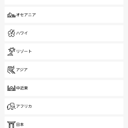
オセアニア
ハワイ
リゾート
アジア
中近東
アフリカ
日本