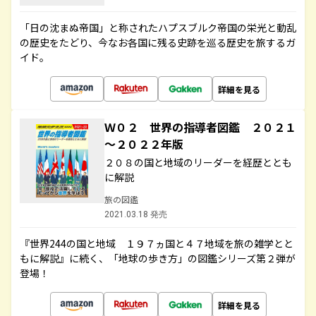
「日の沈まぬ帝国」と称されたハプスブルク帝国の栄光と動乱
の歴史をたどり、今なお各国に残る史跡を巡る歴史を旅するガ
イド。
詳細を見る
Ｗ０２ 世界の指導者図鑑 ２０２１
～２０２２年版
２０８の国と地域のリーダーを経歴ととも
に解説
旅の図鑑
2021.03.18 発売
『世界244の国と地域 １９７ヵ国と４７地域を旅の雑学とと
もに解説』に続く、「地球の歩き方」の図鑑シリーズ第２弾が
登場！
詳細を見る