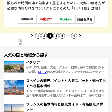
限られた時間の中で効率よく旅をするために、地球の歩き方が
必要な情報だけをコンパクトにまとめた「ドバイ版」登場！
詳細を見る
…
1
2
3
4
5
9
AD
AD
人気の国と地域から探す
イタリア
イタリアは歴史、文化、グルメ、自然と多彩な魅力にあふ
れた国。
ローマ
の古代遺跡やフィレンツェのルネッサンス
美術、ヴェネツィアの運河など、歴史あるスポットはもち
スペインの観光ポイントと人気スポット・知ってお
ろん、トスカーナの美しい田園風景やアマルフィ海岸の絶
景など、自然景観も見逃せない。観光の合間には、本場の
くべき基本情報
ピザやパスタなど、絶品のイタリア料理を堪能することも
イベリア半島のほぼ80％を占めるスペインは、太陽が降り
できる。朝目覚めてから夜眠るまで、すべての瞬間を楽し
注ぐ地中海沿岸から雄大なピレネー山脈まで、多彩な自然
ませてくれるイタリアで、忘れられない旅をしてみよう！
と文化が詰まったヨーロッパ屈指の旅行先だ。多様な地域
なお、新着のイタリア情報は
コンテンツ一覧
を参照してほ
フランスの基本情報と観光ガイド・有名観光スポ
文化が根付くこの国では、情熱的なフラメンコ、熱気あふ
しい。
れる闘牛、そして美味しいタパスが生活の一部となってい
ット