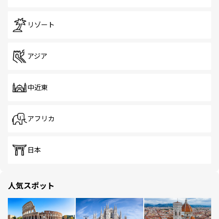
リゾート
アジア
中近東
アフリカ
日本
人気スポット