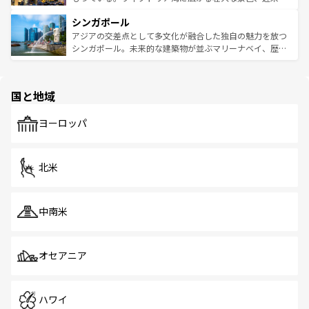
るはずだ。 なお、新着のベトナム情報は
コンテンツ一覧
を
は世界的に有名で、屋台から高級レストランまで味覚を刺
的なアートスポット、そして歴史と現代が融合した町並
参照してほしい。
シンガポール
激する。気候は一年中温暖で、どの季節にも異なる楽しみ
み、どこを訪れても感動するはず。観光スポットが密集し
が待っている。親しみやすいタイの人々、仏教を中心とし
ており、効率よく見どころを回れるのも魅力。息をのむよ
アジアの交差点として多文化が融合した独自の魅力を放つ
た文化、そして多様な観光資源が、訪れる旅人を魅了し続
うな絶景から文化的な体験まで、香港を存分に楽しみ尽く
シンガポール。未来的な建築物が並ぶマリーナベイ、歴史
ける。 なお、新着のタイ情報は
コンテンツ一覧
を参照して
そう。 なお、新着の香港情報は
コンテンツ一覧
を参照して
と伝統を感じられるエスニックタウン、多数の緑豊かな公
ほしい。
ほしい。
園や自然保護区など、自然が調和した近代的な景観と文化
の多様性あふれるカラフルな町は、どこを歩いても新しい
国と地域
発見がある。さらに、治安のよさや充実した公共交通機関
も、旅行者にとっては魅力的なポイント。グルメも豊富
で、ホーカーズは地元の風情を楽しめる外せないスポット
ヨーロッパ
だ。訪れる人を飽きさせないシンガポールで、多様な魅力
を体感しよう。 なお、新着のシンガポール情報は
コンテン
ツ一覧
を参照してほしい。
北米
中南米
オセアニア
ハワイ