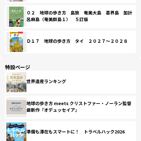
０２ 地球の歩き方 島旅 奄美大島 喜界島 加計
呂麻島（奄美群島１） ５訂版
Ｄ１７ 地球の歩き方 タイ ２０２７～２０２８
特設ページ
世界遺産ランキング
地球の歩き方 meets クリストファー・ノーラン監督
最新作『オデュッセイア』
準備も滞在もスマートに！ トラベルハック2026