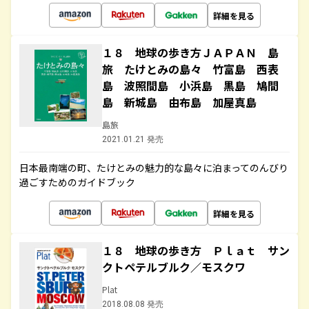
詳細を見る
１８ 地球の歩き方ＪＡＰＡＮ 島
旅 たけとみの島々 竹富島 西表
島 波照間島 小浜島 黒島 鳩間
島 新城島 由布島 加屋真島
島旅
2021.01.21 発売
日本最南端の町、たけとみの魅力的な島々に泊まってのんびり
過ごすためのガイドブック
詳細を見る
１８ 地球の歩き方 Ｐｌａｔ サン
クトペテルブルク／モスクワ
Plat
2018.08.08 発売