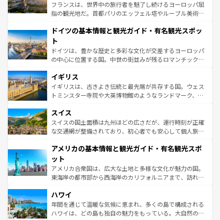
る。首都マドリードの洗練された雰囲気や、バルセロナの
フランスは、世界中の旅行者を魅了し続けるヨーロッパ屈
アートに溢れた街角から、地方では古代ローマ遺跡や中世
指の観光地だ。首都パリのエッフェル塔やルーブル美術館
の城塞都市、穏やかなビーチリゾートまで多彩な表情を見
といった象徴的なスポットから、田舎町の古風な美しさま
せる。地方によって風土や気候が異なるスペインはその個
ドイツの基本情報と観光ガイド・有名観光スポッ
で、幅広い魅力が詰まっている。華麗な宮殿、歴史的な大
性で訪れる人を魅了する。 なお、新着のスペイン情報は
コ
聖堂、美しいビーチ、そして豊かな自然が、訪れる者を心
ト
ンテンツ一覧
を参照してほしい。
から魅了する。また、フランスは美食の国としても知ら
ドイツは、豊かな歴史と多彩な文化が交差するヨーロッパ
れ、フランス料理はユネスコ無形文化遺産にも登録されて
の中心に位置する国。中世の街並みが残るロマンチック街
いる。シャンパンの発祥地であるランス、プロヴァンスの
道から、未来を先取りするようなモダンな都市まで多様な
香り高いラベンダー畑など、多彩な楽しみ方が可能だ。さ
イギリス
顔を持つこの国は、どこを歩いても飽きることがない。ベ
らに、パリ以外の地域にも魅力が溢れており、どの街角に
ルリンの文化的活気、バイエルン州のアルプスの絶景、そ
イギリスは、古きよき伝統と最先端が共存する国。ウェス
も豊かな歴史と文化が息づいている。パリ以外の個性あふ
してライン川沿いのワイン畑といった風景は必見。ビール
トミンスター寺院や大英博物館のようなランドマーク、歴
れる地方に足を運ぶとそれぞれで全く異なる文化を体験で
とソーセージを味わいながら地元の人と過ごす楽しい時間
史ある大学都市、美しい丘陵地帯や牧歌的な風景など、エ
きるだろう。 なお、新着のフランス情報は
コンテンツ一覧
スイス
は、お酒好きな人にはぜひ体験してほしい。 なお、新着の
リアごとに異なる魅力がある。また、優雅なアフタヌーン
を参照してほしい。
ドイツ情報は
コンテンツ一覧
を参照してほしい。
ティー、ビール好きにはたまらない英国パブ、サッカー観
スイスの国土面積は九州ほどの広さだが、運行時刻が正確
戦など、本場だからこそできる体験も豊富。イギリスを旅
な交通網が整備されており、初心者でも安心して個人旅行
して楽しみつくそう。 なお、新着のイギリス情報は
コンテ
を楽しめる。日本同様に時刻表どおりの旅が可能だ。中世
アメリカの基本情報と観光ガイド・有名観光スポ
ンツ一覧
を参照してほしい。
の建物がそのまま残る町や、スイスならではのユニークな
博物館もあり、アルプス観光だけでなく町歩きも満喫する
ット
ことができる。国民の所得が高いため物価も高いが、旅行
アメリカ合衆国は、広大な土地と多様な文化が魅力の国。
者向けの交通パス提供のサービスもあり、うまく活用すれ
東海岸の都市部から西海岸のカリフォルニアまで、訪れる
ば市内交通費無料で観光を楽しむこともできる。 なお、新
場所ごとに異なる風景と体験が待っている。ニューヨーク
着のスイス情報は
コンテンツ一覧
を参照してほしい。
ハワイ
のような巨大都市は、観光、ショッピング、エンターテイ
ンメントが詰まった刺激的なスポットだ。一方、アメリカ
年間を通じて温暖な気候に恵まれ、多くの島で構成される
西部には大自然が広がり、グランドキャニオンやイエロー
ハワイは、どの島も独自の魅力をもっている。大自然の神