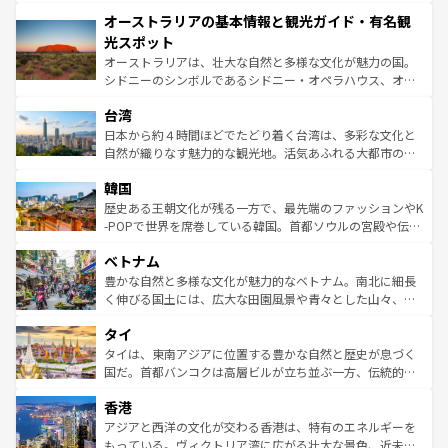
ストーン国立公園といった絶景が堪能できる。さらに、南
秘を感じたいなら、火山が生み出した壮大な景観を誇るハ
オーストラリアの基本情報と観光ガイド・有名観
部のニューオーリンズでは、音楽と美食が融合した独特の
ワイ島は見逃せない。また、定番の観光地といえばオアフ
文化が魅力。旅行者はアメリカの各地域で異なる魅力を楽
島だが、静かな自然を求めるならマウイ島やカウアイ島が
光スポット
しみながら、その多様性と豊かな歴史を感じることができ
おすすめ。エメラルドグリーンに輝く海をはじめ、豊かな
オーストラリアは、壮大な自然と多様な文化が魅力の国。
るだろう。車でのロードトリップや列車の旅も、アメリカ
文化や歴史が息づいている。「アロハスピリット」と呼ば
シドニーのシンボルであるシドニー・オペラハウス、オー
ならではの贅沢な旅のスタイルだ。 なお、新着のアメリカ
れるおもてなしの心で訪れる人々を迎えてくれるハワイの
ストラリア東海岸北部に広がる大サンゴ礁地帯グレートバ
情報は
コンテンツ一覧
を参照してほしい。
人々、おいしいローカルフードやハワイアンミュージッ
台湾
リアリーフや大陸中央部にそびえるウルル（エアーズロッ
ク、伝統的なフラダンスなど、すべてがハワイの魅力を彩
ク）、タスマニアの美しい原生林やケアンズの熱帯雨林な
日本から約４時間ほどでたどり着く台湾は、多彩な文化と
っている。訪れるたびに新しい発見と感動が待っているハ
ど、見どころがたくさん。また、カフェやワイン、オージ
自然が織りなす魅力的な観光地。活気あふれる大都市の台
ワイを、存分に味わってほしい。 なお、新着のハワイ情報
ービーフなどの食文化も豊かで、美味しいものであふれて
北やノスタルジックな町並みが人気な九份（ジォウフェ
は
コンテンツ一覧
を参照してほしい。
韓国
いる。アクティビティも充実しており、サーフィンやダイ
ン）、静ひつな山岳地帯である台湾東部など、都市の喧騒
ビング、ハイキングなど、アウトドア好きにはたまらな
と山間の静けさが共存しており、訪れる人に新しい発見と
歴史ある王朝文化が残る一方で、最先端のファッションやK
い。オーストラリアの多彩な魅力を存分に味わいつくそ
驚きをもたらしてくれる。また、奥深い台湾の食文化も魅
-POPで世界を席巻している韓国。首都ソウルの宮殿や伝統
う。 なお、新着のオーストラリア情報は
コンテンツ一覧
を
力で、夜市などの屋台グルメから高級料理、ヘルシーで美
家屋が並ぶエリアでは韓国の歴史と文化に浸ることがで
参照してほしい。
ベトナム
容にもいいと評判のスイーツなど、バラエティ豊かな料理
き、地方に足を延ばせば四季折々の自然美を楽しむことが
が味わえる。 なお、新着の台湾情報は
コンテンツ一覧
を参
できる。そして、キムチや焼肉、絶品のストリートフード
豊かな自然と多様な文化が魅力的なベトナム。南北に細長
照してほしい。
まで、さまざまな韓国料理が待っている。夜には、韓国な
く伸びる国土には、広大な田園風景や青々とした山々、世
らではのナイトライフも堪能できる。あたたかいホスピタ
界遺産に登録された壮大な自然景観が点在し、都市部では
タイ
リティに包まれながら、韓国の多彩な魅力を心ゆくまで味
急速な発展と共に伝統が息づく。ハノイの古い町並みやホ
わってみてほしい。 なお、新着の韓国情報は
コンテンツ一
ーチミン市のフランス統治時代の建物も、独特の雰囲気を
タイは、東南アジアに位置する豊かな自然と歴史が息づく
覧
を参照してほしい。
醸し出している。また、バラエティの豊かさとおいしさで
国だ。首都バンコクは高層ビルが立ち並ぶ一方、伝統的な
世界中の食通を魅了してやまないベトナム料理も魅力のひ
寺院や市場がいたるところに点在し、古きよき文化と現代
香港
とつ。フォーやバインミー、ベトナムコーヒーなどは、ぜ
の活気が交差している。北部ではチェンマイなどの山岳地
ひ現地で味わいたい。どの地域を訪れてもあたたかい人々
帯で自然と触れ合い、南部ではプーケットやクラビの美し
アジアと西洋の文化が交わる香港は、特有のエネルギーを
が旅行者を迎えてくれるので、きっと忘れられない旅にな
いビーチでリゾート気分を楽しむことができる。タイ料理
もっている。ヴィクトリア湾に広がる壮大な景色、近未来