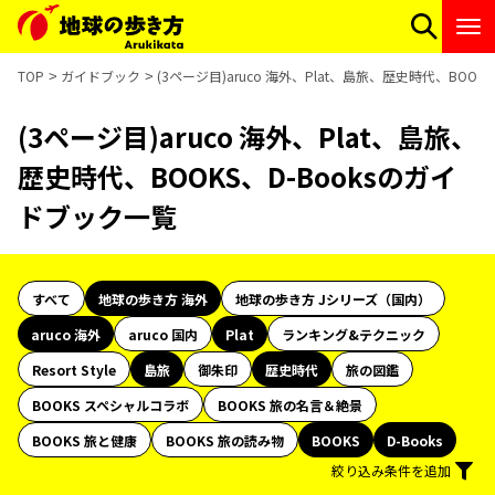
TOP
ガイドブック
(3ページ目)aruco 海外、Plat、島旅、歴史時代、BOOK
(3ページ目)aruco 海外、Plat、島旅、
歴史時代、BOOKS、D-Booksのガイ
ドブック一覧
すべて
地球の歩き方 海外
地球の歩き方 Jシリーズ（国内）
aruco 海外
aruco 国内
Plat
ランキング&テクニック
Resort Style
島旅
御朱印
歴史時代
旅の図鑑
BOOKS スペシャルコラボ
BOOKS 旅の名言＆絶景
BOOKS 旅と健康
BOOKS 旅の読み物
BOOKS
D-Books
絞り込み条件を追加