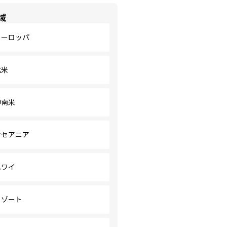
域
ヨーロッパ
北米
中南米
オセアニア
ハワイ
リゾート