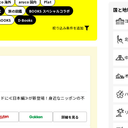
co 海外
aruco 国内
Plat
国と地
代
旅の図鑑
BOOKS スペシャルコラボ
BOOKS
D-Books
絞り込み条件を追加
イドに≪日本編≫が新登場！身近なニッポンの不
詳細を見る