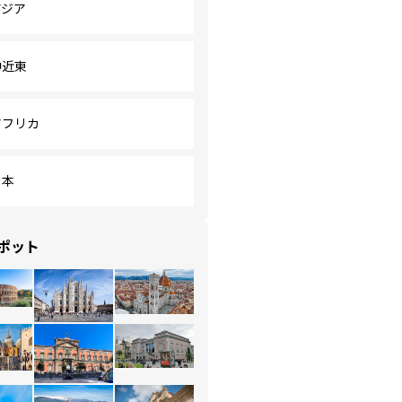
アジア
中近東
アフリカ
日本
ポット