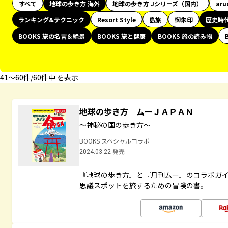
すべて
地球の歩き方 海外
地球の歩き方 Jシリーズ（国内）
aru
ランキング&テクニック
Resort Style
島旅
御朱印
歴史時
BOOKS 旅の名言＆絶景
BOOKS 旅と健康
BOOKS 旅の読み物
41〜60件/60件中 を表示
地球の歩き方 ムーＪＡＰＡＮ
～神秘の国の歩き方～
BOOKS スペシャルコラボ
2024.03.22 発売
『地球の歩き方』と『月刊ムー』のコラボガ
思議スポットを旅するための冒険の書。