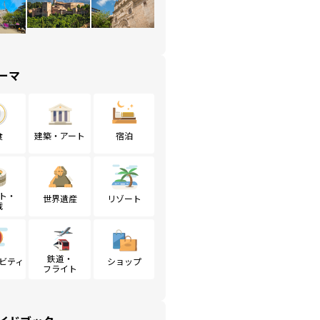
ーマ
食
建築・アート
宿泊
ト・
世界遺産
リゾート
戦
鉄道・
ビティ
ショップ
フライト