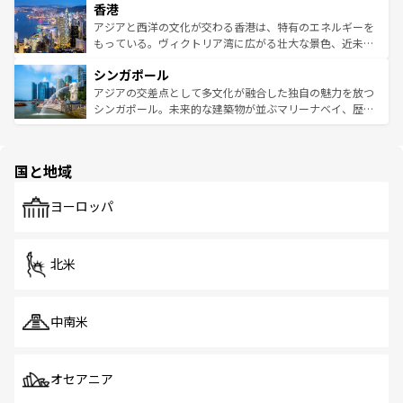
香港
とつ。フォーやバインミー、ベトナムコーヒーなどは、ぜ
の活気が交差している。北部ではチェンマイなどの山岳地
ひ現地で味わいたい。どの地域を訪れてもあたたかい人々
帯で自然と触れ合い、南部ではプーケットやクラビの美し
アジアと西洋の文化が交わる香港は、特有のエネルギーを
が旅行者を迎えてくれるので、きっと忘れられない旅にな
いビーチでリゾート気分を楽しむことができる。タイ料理
もっている。ヴィクトリア湾に広がる壮大な景色、近未来
るはずだ。 なお、新着のベトナム情報は
コンテンツ一覧
を
は世界的に有名で、屋台から高級レストランまで味覚を刺
的なアートスポット、そして歴史と現代が融合した町並
参照してほしい。
シンガポール
激する。気候は一年中温暖で、どの季節にも異なる楽しみ
み、どこを訪れても感動するはず。観光スポットが密集し
が待っている。親しみやすいタイの人々、仏教を中心とし
ており、効率よく見どころを回れるのも魅力。息をのむよ
アジアの交差点として多文化が融合した独自の魅力を放つ
た文化、そして多様な観光資源が、訪れる旅人を魅了し続
うな絶景から文化的な体験まで、香港を存分に楽しみ尽く
シンガポール。未来的な建築物が並ぶマリーナベイ、歴史
ける。 なお、新着のタイ情報は
コンテンツ一覧
を参照して
そう。 なお、新着の香港情報は
コンテンツ一覧
を参照して
と伝統を感じられるエスニックタウン、多数の緑豊かな公
ほしい。
ほしい。
園や自然保護区など、自然が調和した近代的な景観と文化
の多様性あふれるカラフルな町は、どこを歩いても新しい
国と地域
発見がある。さらに、治安のよさや充実した公共交通機関
も、旅行者にとっては魅力的なポイント。グルメも豊富
で、ホーカーズは地元の風情を楽しめる外せないスポット
ヨーロッパ
だ。訪れる人を飽きさせないシンガポールで、多様な魅力
を体感しよう。 なお、新着のシンガポール情報は
コンテン
ツ一覧
を参照してほしい。
北米
中南米
オセアニア