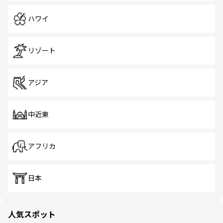
ハワイ
リゾート
アジア
中近東
アフリカ
日本
人気スポット