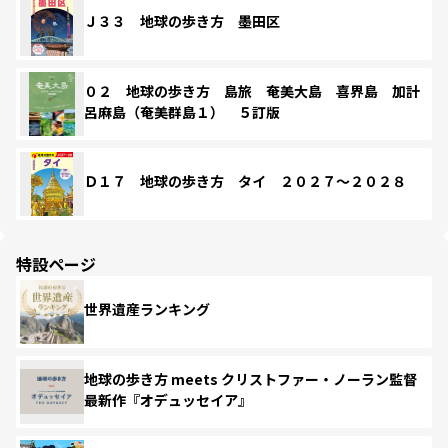
Ｊ３３ 地球の歩き方 墨田区
０２ 地球の歩き方 島旅 奄美大島 喜界島 加計
呂麻島（奄美群島１） ５訂版
Ｄ１７ 地球の歩き方 タイ ２０２７～２０２８
特設ページ
世界遺産ランキング
地球の歩き方 meets クリストファー・ノーラン監督
最新作『オデュッセイア』