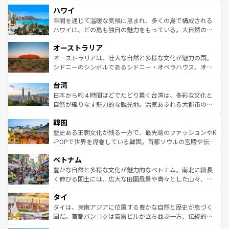
者向けの交通パス提供のサービスもあり、うまく活用すれ
場所ごとに異なる風景と体験が待っている。ニューヨーク
ハワイ
ば市内交通費無料で観光を楽しむこともできる。 なお、新
のような巨大都市は、観光、ショッピング、エンターテイ
着のスイス情報は
コンテンツ一覧
を参照してほしい。
ンメントが詰まった刺激的なスポットだ。一方、アメリカ
年間を通じて温暖な気候に恵まれ、多くの島で構成される
西部には大自然が広がり、グランドキャニオンやイエロー
ハワイは、どの島も独自の魅力をもっている。大自然の神
ストーン国立公園といった絶景が堪能できる。さらに、南
秘を感じたいなら、火山が生み出した壮大な景観を誇るハ
オーストラリア
部のニューオーリンズでは、音楽と美食が融合した独特の
ワイ島は見逃せない。また、定番の観光地といえばオアフ
文化が魅力。旅行者はアメリカの各地域で異なる魅力を楽
島だが、静かな自然を求めるならマウイ島やカウアイ島が
オーストラリアは、壮大な自然と多様な文化が魅力の国。
しみながら、その多様性と豊かな歴史を感じることができ
おすすめ。エメラルドグリーンに輝く海をはじめ、豊かな
シドニーのシンボルであるシドニー・オペラハウス、オー
るだろう。車でのロードトリップや列車の旅も、アメリカ
文化や歴史が息づいている。「アロハスピリット」と呼ば
ストラリア東海岸北部に広がる大サンゴ礁地帯グレートバ
ならではの贅沢な旅のスタイルだ。 なお、新着のアメリカ
台湾
れるおもてなしの心で訪れる人々を迎えてくれるハワイの
リアリーフや大陸中央部にそびえるウルル（エアーズロッ
情報は
コンテンツ一覧
を参照してほしい。
人々、おいしいローカルフードやハワイアンミュージッ
ク）、タスマニアの美しい原生林やケアンズの熱帯雨林な
日本から約４時間ほどでたどり着く台湾は、多彩な文化と
ク、伝統的なフラダンスなど、すべてがハワイの魅力を彩
ど、見どころがたくさん。また、カフェやワイン、オージ
自然が織りなす魅力的な観光地。活気あふれる大都市の台
っている。訪れるたびに新しい発見と感動が待っているハ
ービーフなどの食文化も豊かで、美味しいものであふれて
北やノスタルジックな町並みが人気な九份（ジォウフェ
ワイを、存分に味わってほしい。 なお、新着のハワイ情報
韓国
いる。アクティビティも充実しており、サーフィンやダイ
ン）、静ひつな山岳地帯である台湾東部など、都市の喧騒
は
コンテンツ一覧
を参照してほしい。
ビング、ハイキングなど、アウトドア好きにはたまらな
と山間の静けさが共存しており、訪れる人に新しい発見と
歴史ある王朝文化が残る一方で、最先端のファッションやK
い。オーストラリアの多彩な魅力を存分に味わいつくそ
驚きをもたらしてくれる。また、奥深い台湾の食文化も魅
-POPで世界を席巻している韓国。首都ソウルの宮殿や伝統
う。 なお、新着のオーストラリア情報は
コンテンツ一覧
を
力で、夜市などの屋台グルメから高級料理、ヘルシーで美
家屋が並ぶエリアでは韓国の歴史と文化に浸ることがで
参照してほしい。
ベトナム
容にもいいと評判のスイーツなど、バラエティ豊かな料理
き、地方に足を延ばせば四季折々の自然美を楽しむことが
が味わえる。 なお、新着の台湾情報は
コンテンツ一覧
を参
できる。そして、キムチや焼肉、絶品のストリートフード
豊かな自然と多様な文化が魅力的なベトナム。南北に細長
照してほしい。
まで、さまざまな韓国料理が待っている。夜には、韓国な
く伸びる国土には、広大な田園風景や青々とした山々、世
らではのナイトライフも堪能できる。あたたかいホスピタ
界遺産に登録された壮大な自然景観が点在し、都市部では
タイ
リティに包まれながら、韓国の多彩な魅力を心ゆくまで味
急速な発展と共に伝統が息づく。ハノイの古い町並みやホ
わってみてほしい。 なお、新着の韓国情報は
コンテンツ一
ーチミン市のフランス統治時代の建物も、独特の雰囲気を
タイは、東南アジアに位置する豊かな自然と歴史が息づく
覧
を参照してほしい。
醸し出している。また、バラエティの豊かさとおいしさで
国だ。首都バンコクは高層ビルが立ち並ぶ一方、伝統的な
世界中の食通を魅了してやまないベトナム料理も魅力のひ
寺院や市場がいたるところに点在し、古きよき文化と現代