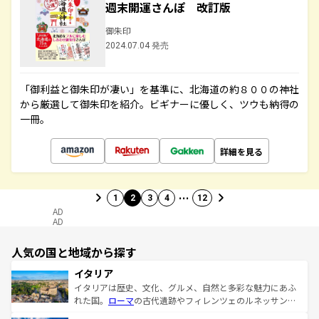
週末開運さんぽ 改訂版
御朱印
2024.07.04 発売
「御利益と御朱印が凄い」を基準に、北海道の約８００の神社
から厳選して御朱印を紹介。ビギナーに優しく、ツウも納得の
一冊。
詳細を見る
…
1
2
3
4
12
AD
AD
人気の国と地域から探す
イタリア
イタリアは歴史、文化、グルメ、自然と多彩な魅力にあふ
れた国。
ローマ
の古代遺跡やフィレンツェのルネッサンス
美術、ヴェネツィアの運河など、歴史あるスポットはもち