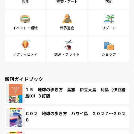
飲食
建築・アート
宿泊
イベント・観戦
世界遺産
リゾート
アクティビティ
鉄道・フライト
ショップ
新刊ガイドブック
１５ 地球の歩き方 島旅 伊豆大島 利島（伊豆諸
島①）３訂版
Ｃ０２ 地球の歩き方 ハワイ島 ２０２７～２０２
８