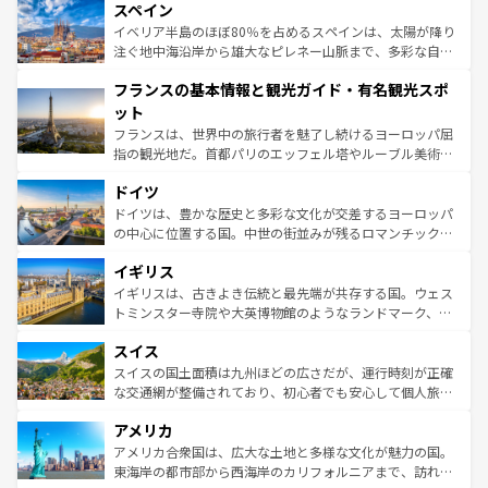
スペイン
ろん、トスカーナの美しい田園風景やアマルフィ海岸の絶
景など、自然景観も見逃せない。観光の合間には、本場の
イベリア半島のほぼ80％を占めるスペインは、太陽が降り
ピザやパスタなど、絶品のイタリア料理を堪能することも
注ぐ地中海沿岸から雄大なピレネー山脈まで、多彩な自然
できる。朝目覚めてから夜眠るまで、すべての瞬間を楽し
と文化が詰まったヨーロッパ屈指の旅行先だ。多様な地域
フランスの基本情報と観光ガイド・有名観光スポ
ませてくれるイタリアで、忘れられない旅をしてみよう！
文化が根付くこの国では、情熱的なフラメンコ、熱気あふ
なお、新着のイタリア情報は
コンテンツ一覧
を参照してほ
れる闘牛、そして美味しいタパスが生活の一部となってい
ット
しい。
る。首都マドリードの洗練された雰囲気や、バルセロナの
フランスは、世界中の旅行者を魅了し続けるヨーロッパ屈
アートに溢れた街角から、地方では古代ローマ遺跡や中世
指の観光地だ。首都パリのエッフェル塔やルーブル美術館
の城塞都市、穏やかなビーチリゾートまで多彩な表情を見
といった象徴的なスポットから、田舎町の古風な美しさま
せる。地方によって風土や気候が異なるスペインはその個
ドイツ
で、幅広い魅力が詰まっている。華麗な宮殿、歴史的な大
性で訪れる人を魅了する。 なお、新着のスペイン情報は
コ
聖堂、美しいビーチ、そして豊かな自然が、訪れる者を心
ドイツは、豊かな歴史と多彩な文化が交差するヨーロッパ
ンテンツ一覧
を参照してほしい。
から魅了する。また、フランスは美食の国としても知ら
の中心に位置する国。中世の街並みが残るロマンチック街
れ、フランス料理はユネスコ無形文化遺産にも登録されて
道から、未来を先取りするようなモダンな都市まで多様な
イギリス
いる。シャンパンの発祥地であるランス、プロヴァンスの
顔を持つこの国は、どこを歩いても飽きることがない。ベ
香り高いラベンダー畑など、多彩な楽しみ方が可能だ。さ
ルリンの文化的活気、バイエルン州のアルプスの絶景、そ
イギリスは、古きよき伝統と最先端が共存する国。ウェス
らに、パリ以外の地域にも魅力が溢れており、どの街角に
してライン川沿いのワイン畑といった風景は必見。ビール
トミンスター寺院や大英博物館のようなランドマーク、歴
も豊かな歴史と文化が息づいている。パリ以外の個性あふ
とソーセージを味わいながら地元の人と過ごす楽しい時間
史ある大学都市、美しい丘陵地帯や牧歌的な風景など、エ
れる地方に足を運ぶとそれぞれで全く異なる文化を体験で
スイス
は、お酒好きな人にはぜひ体験してほしい。 なお、新着の
リアごとに異なる魅力がある。また、優雅なアフタヌーン
きるだろう。 なお、新着のフランス情報は
コンテンツ一覧
ドイツ情報は
コンテンツ一覧
を参照してほしい。
ティー、ビール好きにはたまらない英国パブ、サッカー観
スイスの国土面積は九州ほどの広さだが、運行時刻が正確
を参照してほしい。
戦など、本場だからこそできる体験も豊富。イギリスを旅
な交通網が整備されており、初心者でも安心して個人旅行
して楽しみつくそう。 なお、新着のイギリス情報は
コンテ
を楽しめる。日本同様に時刻表どおりの旅が可能だ。中世
アメリカ
ンツ一覧
を参照してほしい。
の建物がそのまま残る町や、スイスならではのユニークな
博物館もあり、アルプス観光だけでなく町歩きも満喫する
アメリカ合衆国は、広大な土地と多様な文化が魅力の国。
ことができる。国民の所得が高いため物価も高いが、旅行
東海岸の都市部から西海岸のカリフォルニアまで、訪れる