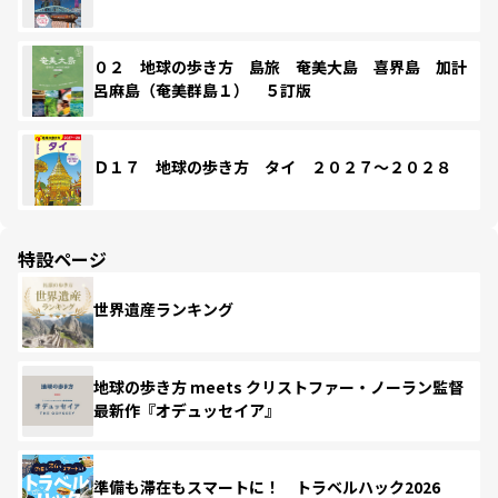
０２ 地球の歩き方 島旅 奄美大島 喜界島 加計
呂麻島（奄美群島１） ５訂版
Ｄ１７ 地球の歩き方 タイ ２０２７～２０２８
特設ページ
世界遺産ランキング
地球の歩き方 meets クリストファー・ノーラン監督
最新作『オデュッセイア』
準備も滞在もスマートに！ トラベルハック2026