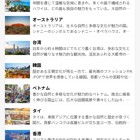
着のスイス情報は
コンテンツ一覧
を参照してほしい。
ンメントが詰まった刺激的なスポットだ。一方、アメリカ
年間を通じて温暖な気候に恵まれ、多くの島で構成される
西部には大自然が広がり、グランドキャニオンやイエロー
ハワイは、どの島も独自の魅力をもっている。大自然の神
ストーン国立公園といった絶景が堪能できる。さらに、南
秘を感じたいなら、火山が生み出した壮大な景観を誇るハ
オーストラリア
部のニューオーリンズでは、音楽と美食が融合した独特の
ワイ島は見逃せない。また、定番の観光地といえばオアフ
文化が魅力。旅行者はアメリカの各地域で異なる魅力を楽
島だが、静かな自然を求めるならマウイ島やカウアイ島が
オーストラリアは、壮大な自然と多様な文化が魅力の国。
しみながら、その多様性と豊かな歴史を感じることができ
おすすめ。エメラルドグリーンに輝く海をはじめ、豊かな
シドニーのシンボルであるシドニー・オペラハウス、オー
るだろう。車でのロードトリップや列車の旅も、アメリカ
文化や歴史が息づいている。「アロハスピリット」と呼ば
ストラリア東海岸北部に広がる大サンゴ礁地帯グレートバ
ならではの贅沢な旅のスタイルだ。 なお、新着のアメリカ
台湾
れるおもてなしの心で訪れる人々を迎えてくれるハワイの
リアリーフや大陸中央部にそびえるウルル（エアーズロッ
情報は
コンテンツ一覧
を参照してほしい。
人々、おいしいローカルフードやハワイアンミュージッ
ク）、タスマニアの美しい原生林やケアンズの熱帯雨林な
日本から約４時間ほどでたどり着く台湾は、多彩な文化と
ク、伝統的なフラダンスなど、すべてがハワイの魅力を彩
ど、見どころがたくさん。また、カフェやワイン、オージ
自然が織りなす魅力的な観光地。活気あふれる大都市の台
っている。訪れるたびに新しい発見と感動が待っているハ
ービーフなどの食文化も豊かで、美味しいものであふれて
北やノスタルジックな町並みが人気な九份（ジォウフェ
ワイを、存分に味わってほしい。 なお、新着のハワイ情報
韓国
いる。アクティビティも充実しており、サーフィンやダイ
ン）、静ひつな山岳地帯である台湾東部など、都市の喧騒
は
コンテンツ一覧
を参照してほしい。
ビング、ハイキングなど、アウトドア好きにはたまらな
と山間の静けさが共存しており、訪れる人に新しい発見と
歴史ある王朝文化が残る一方で、最先端のファッションやK
い。オーストラリアの多彩な魅力を存分に味わいつくそ
驚きをもたらしてくれる。また、奥深い台湾の食文化も魅
-POPで世界を席巻している韓国。首都ソウルの宮殿や伝統
う。 なお、新着のオーストラリア情報は
コンテンツ一覧
を
力で、夜市などの屋台グルメから高級料理、ヘルシーで美
家屋が並ぶエリアでは韓国の歴史と文化に浸ることがで
参照してほしい。
ベトナム
容にもいいと評判のスイーツなど、バラエティ豊かな料理
き、地方に足を延ばせば四季折々の自然美を楽しむことが
が味わえる。 なお、新着の台湾情報は
コンテンツ一覧
を参
できる。そして、キムチや焼肉、絶品のストリートフード
豊かな自然と多様な文化が魅力的なベトナム。南北に細長
照してほしい。
まで、さまざまな韓国料理が待っている。夜には、韓国な
く伸びる国土には、広大な田園風景や青々とした山々、世
らではのナイトライフも堪能できる。あたたかいホスピタ
界遺産に登録された壮大な自然景観が点在し、都市部では
タイ
リティに包まれながら、韓国の多彩な魅力を心ゆくまで味
急速な発展と共に伝統が息づく。ハノイの古い町並みやホ
わってみてほしい。 なお、新着の韓国情報は
コンテンツ一
ーチミン市のフランス統治時代の建物も、独特の雰囲気を
タイは、東南アジアに位置する豊かな自然と歴史が息づく
覧
を参照してほしい。
醸し出している。また、バラエティの豊かさとおいしさで
国だ。首都バンコクは高層ビルが立ち並ぶ一方、伝統的な
世界中の食通を魅了してやまないベトナム料理も魅力のひ
寺院や市場がいたるところに点在し、古きよき文化と現代
香港
とつ。フォーやバインミー、ベトナムコーヒーなどは、ぜ
の活気が交差している。北部ではチェンマイなどの山岳地
ひ現地で味わいたい。どの地域を訪れてもあたたかい人々
帯で自然と触れ合い、南部ではプーケットやクラビの美し
アジアと西洋の文化が交わる香港は、特有のエネルギーを