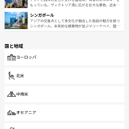
が旅行者を迎えてくれるので、きっと忘れられない旅にな
いビーチでリゾート気分を楽しむことができる。タイ料理
もっている。ヴィクトリア湾に広がる壮大な景色、近未来
るはずだ。 なお、新着のベトナム情報は
コンテンツ一覧
を
は世界的に有名で、屋台から高級レストランまで味覚を刺
的なアートスポット、そして歴史と現代が融合した町並
参照してほしい。
シンガポール
激する。気候は一年中温暖で、どの季節にも異なる楽しみ
み、どこを訪れても感動するはず。観光スポットが密集し
が待っている。親しみやすいタイの人々、仏教を中心とし
ており、効率よく見どころを回れるのも魅力。息をのむよ
アジアの交差点として多文化が融合した独自の魅力を放つ
た文化、そして多様な観光資源が、訪れる旅人を魅了し続
うな絶景から文化的な体験まで、香港を存分に楽しみ尽く
シンガポール。未来的な建築物が並ぶマリーナベイ、歴史
ける。 なお、新着のタイ情報は
コンテンツ一覧
を参照して
そう。 なお、新着の香港情報は
コンテンツ一覧
を参照して
と伝統を感じられるエスニックタウン、多数の緑豊かな公
ほしい。
ほしい。
園や自然保護区など、自然が調和した近代的な景観と文化
の多様性あふれるカラフルな町は、どこを歩いても新しい
国と地域
発見がある。さらに、治安のよさや充実した公共交通機関
も、旅行者にとっては魅力的なポイント。グルメも豊富
で、ホーカーズは地元の風情を楽しめる外せないスポット
ヨーロッパ
だ。訪れる人を飽きさせないシンガポールで、多様な魅力
を体感しよう。 なお、新着のシンガポール情報は
コンテン
ツ一覧
を参照してほしい。
北米
中南米
オセアニア