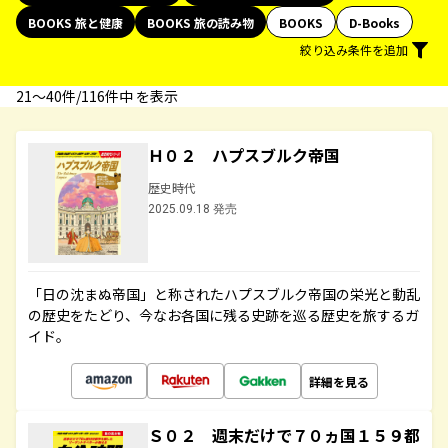
BOOKS 旅と健康
BOOKS 旅の読み物
BOOKS
D-Books
絞り込み条件を追加
21〜40件/116件中 を表示
Ｈ０２ ハプスブルク帝国
歴史時代
2025.09.18 発売
「日の沈まぬ帝国」と称されたハプスブルク帝国の栄光と動乱
の歴史をたどり、今なお各国に残る史跡を巡る歴史を旅するガ
イド。
詳細を見る
Ｓ０２ 週末だけで７０ヵ国１５９都