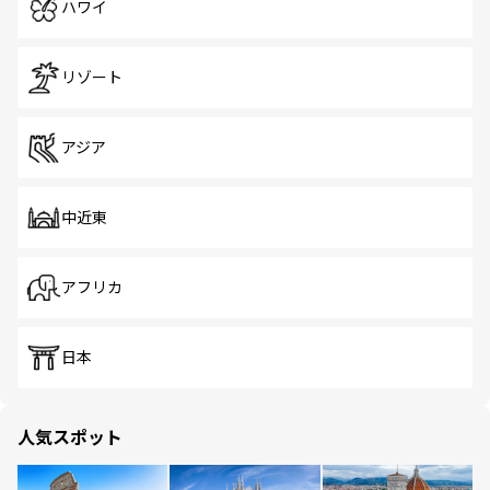
ハワイ
リゾート
アジア
中近東
アフリカ
日本
人気スポット