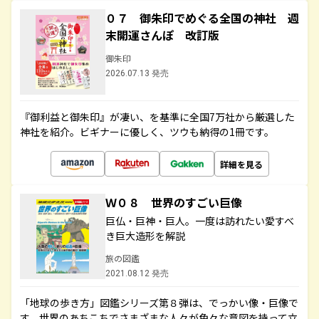
０７ 御朱印でめぐる全国の神社 週
末開運さんぽ 改訂版
御朱印
2026.07.13 発売
『御利益と御朱印』が凄い、を基準に全国7万社から厳選した
神社を紹介。ビギナーに優しく、ツウも納得の1冊です。
詳細を見る
Ｗ０８ 世界のすごい巨像
巨仏・巨神・巨人。一度は訪れたい愛すべ
き巨大造形を解説
旅の図鑑
2021.08.12 発売
「地球の歩き方」図鑑シリーズ第８弾は、でっかい像・巨像で
す。世界のあちこちでさまざまな人々が色々な意図を持って立