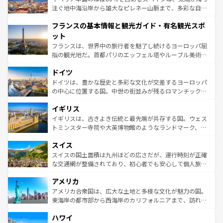
ピザやパスタなど、絶品のイタリア料理を堪能することも
注ぐ地中海沿岸から雄大なピレネー山脈まで、多彩な自然
できる。朝目覚めてから夜眠るまで、すべての瞬間を楽し
と文化が詰まったヨーロッパ屈指の旅行先だ。多様な地域
フランスの基本情報と観光ガイド・有名観光スポ
ませてくれるイタリアで、忘れられない旅をしてみよう！
文化が根付くこの国では、情熱的なフラメンコ、熱気あふ
なお、新着のイタリア情報は
コンテンツ一覧
を参照してほ
れる闘牛、そして美味しいタパスが生活の一部となってい
ット
しい。
る。首都マドリードの洗練された雰囲気や、バルセロナの
フランスは、世界中の旅行者を魅了し続けるヨーロッパ屈
アートに溢れた街角から、地方では古代ローマ遺跡や中世
指の観光地だ。首都パリのエッフェル塔やルーブル美術館
の城塞都市、穏やかなビーチリゾートまで多彩な表情を見
といった象徴的なスポットから、田舎町の古風な美しさま
せる。地方によって風土や気候が異なるスペインはその個
ドイツ
で、幅広い魅力が詰まっている。華麗な宮殿、歴史的な大
性で訪れる人を魅了する。 なお、新着のスペイン情報は
コ
聖堂、美しいビーチ、そして豊かな自然が、訪れる者を心
ドイツは、豊かな歴史と多彩な文化が交差するヨーロッパ
ンテンツ一覧
を参照してほしい。
から魅了する。また、フランスは美食の国としても知ら
の中心に位置する国。中世の街並みが残るロマンチック街
れ、フランス料理はユネスコ無形文化遺産にも登録されて
道から、未来を先取りするようなモダンな都市まで多様な
イギリス
いる。シャンパンの発祥地であるランス、プロヴァンスの
顔を持つこの国は、どこを歩いても飽きることがない。ベ
香り高いラベンダー畑など、多彩な楽しみ方が可能だ。さ
ルリンの文化的活気、バイエルン州のアルプスの絶景、そ
イギリスは、古きよき伝統と最先端が共存する国。ウェス
らに、パリ以外の地域にも魅力が溢れており、どの街角に
してライン川沿いのワイン畑といった風景は必見。ビール
トミンスター寺院や大英博物館のようなランドマーク、歴
も豊かな歴史と文化が息づいている。パリ以外の個性あふ
とソーセージを味わいながら地元の人と過ごす楽しい時間
史ある大学都市、美しい丘陵地帯や牧歌的な風景など、エ
れる地方に足を運ぶとそれぞれで全く異なる文化を体験で
スイス
は、お酒好きな人にはぜひ体験してほしい。 なお、新着の
リアごとに異なる魅力がある。また、優雅なアフタヌーン
きるだろう。 なお、新着のフランス情報は
コンテンツ一覧
ドイツ情報は
コンテンツ一覧
を参照してほしい。
ティー、ビール好きにはたまらない英国パブ、サッカー観
スイスの国土面積は九州ほどの広さだが、運行時刻が正確
を参照してほしい。
戦など、本場だからこそできる体験も豊富。イギリスを旅
な交通網が整備されており、初心者でも安心して個人旅行
して楽しみつくそう。 なお、新着のイギリス情報は
コンテ
を楽しめる。日本同様に時刻表どおりの旅が可能だ。中世
アメリカ
ンツ一覧
を参照してほしい。
の建物がそのまま残る町や、スイスならではのユニークな
博物館もあり、アルプス観光だけでなく町歩きも満喫する
アメリカ合衆国は、広大な土地と多様な文化が魅力の国。
ことができる。国民の所得が高いため物価も高いが、旅行
東海岸の都市部から西海岸のカリフォルニアまで、訪れる
者向けの交通パス提供のサービスもあり、うまく活用すれ
場所ごとに異なる風景と体験が待っている。ニューヨーク
ハワイ
ば市内交通費無料で観光を楽しむこともできる。 なお、新
のような巨大都市は、観光、ショッピング、エンターテイ