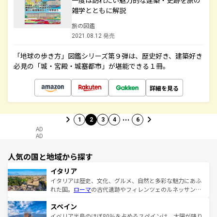
一度は訪れたい魅力的な建築・史跡を旅の
雑学とともに解説
旅の図鑑
2021.08.12 発売
「地球の歩き方」図鑑シリーズ第９弾は、歴史好き、建築好き
必見の「城・宮殿・城塞都市」が堪能できる１冊。
詳細を見る
…
1
2
3
4
6
AD
AD
人気の国と地域から探す
イタリア
イタリアは歴史、文化、グルメ、自然と多彩な魅力にあふ
れた国。
ローマ
の古代遺跡やフィレンツェのルネッサンス
美術、ヴェネツィアの運河など、歴史あるスポットはもち
スペイン
ろん、トスカーナの美しい田園風景やアマルフィ海岸の絶
景など、自然景観も見逃せない。観光の合間には、本場の
イベリア半島のほぼ80％を占めるスペインは、太陽が降り