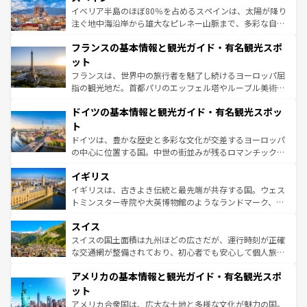
景など、自然景観も見逃せない。観光の合間には、本場の
イベリア半島のほぼ80％を占めるスペインは、太陽が降り
ピザやパスタなど、絶品のイタリア料理を堪能することも
注ぐ地中海沿岸から雄大なピレネー山脈まで、多彩な自然
できる。朝目覚めてから夜眠るまで、すべての瞬間を楽し
と文化が詰まったヨーロッパ屈指の旅行先だ。多様な地域
フランスの基本情報と観光ガイド・有名観光スポ
ませてくれるイタリアで、忘れられない旅をしてみよう！
文化が根付くこの国では、情熱的なフラメンコ、熱気あふ
なお、新着のイタリア情報は
コンテンツ一覧
を参照してほ
れる闘牛、そして美味しいタパスが生活の一部となってい
ット
しい。
る。首都マドリードの洗練された雰囲気や、バルセロナの
フランスは、世界中の旅行者を魅了し続けるヨーロッパ屈
アートに溢れた街角から、地方では古代ローマ遺跡や中世
指の観光地だ。首都パリのエッフェル塔やルーブル美術館
の城塞都市、穏やかなビーチリゾートまで多彩な表情を見
といった象徴的なスポットから、田舎町の古風な美しさま
せる。地方によって風土や気候が異なるスペインはその個
ドイツの基本情報と観光ガイド・有名観光スポッ
で、幅広い魅力が詰まっている。華麗な宮殿、歴史的な大
性で訪れる人を魅了する。 なお、新着のスペイン情報は
コ
聖堂、美しいビーチ、そして豊かな自然が、訪れる者を心
ト
ンテンツ一覧
を参照してほしい。
から魅了する。また、フランスは美食の国としても知ら
ドイツは、豊かな歴史と多彩な文化が交差するヨーロッパ
れ、フランス料理はユネスコ無形文化遺産にも登録されて
の中心に位置する国。中世の街並みが残るロマンチック街
いる。シャンパンの発祥地であるランス、プロヴァンスの
道から、未来を先取りするようなモダンな都市まで多様な
香り高いラベンダー畑など、多彩な楽しみ方が可能だ。さ
イギリス
顔を持つこの国は、どこを歩いても飽きることがない。ベ
らに、パリ以外の地域にも魅力が溢れており、どの街角に
ルリンの文化的活気、バイエルン州のアルプスの絶景、そ
イギリスは、古きよき伝統と最先端が共存する国。ウェス
も豊かな歴史と文化が息づいている。パリ以外の個性あふ
してライン川沿いのワイン畑といった風景は必見。ビール
トミンスター寺院や大英博物館のようなランドマーク、歴
れる地方に足を運ぶとそれぞれで全く異なる文化を体験で
とソーセージを味わいながら地元の人と過ごす楽しい時間
史ある大学都市、美しい丘陵地帯や牧歌的な風景など、エ
きるだろう。 なお、新着のフランス情報は
コンテンツ一覧
スイス
は、お酒好きな人にはぜひ体験してほしい。 なお、新着の
リアごとに異なる魅力がある。また、優雅なアフタヌーン
を参照してほしい。
ドイツ情報は
コンテンツ一覧
を参照してほしい。
ティー、ビール好きにはたまらない英国パブ、サッカー観
スイスの国土面積は九州ほどの広さだが、運行時刻が正確
戦など、本場だからこそできる体験も豊富。イギリスを旅
な交通網が整備されており、初心者でも安心して個人旅行
して楽しみつくそう。 なお、新着のイギリス情報は
コンテ
を楽しめる。日本同様に時刻表どおりの旅が可能だ。中世
アメリカの基本情報と観光ガイド・有名観光スポ
ンツ一覧
を参照してほしい。
の建物がそのまま残る町や、スイスならではのユニークな
博物館もあり、アルプス観光だけでなく町歩きも満喫する
ット
ことができる。国民の所得が高いため物価も高いが、旅行
アメリカ合衆国は、広大な土地と多様な文化が魅力の国。