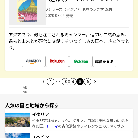
Dシリーズ（アジア） 地球の歩き方 海外
2020.03.04 発売
アジアで今、最も注目されるミャンマー。信仰と自然の恵み、
過去と未来とが現代に交錯するいつくしみの国へ、さあ旅立と
う。
詳細を見る
…
1
3
4
5
6
AD
AD
人気の国と地域から探す
イタリア
イタリアは歴史、文化、グルメ、自然と多彩な魅力にあふ
れた国。
ローマ
の古代遺跡やフィレンツェのルネッサンス
美術、ヴェネツィアの運河など、歴史あるスポットはもち
スペイン
ろん、トスカーナの美しい田園風景やアマルフィ海岸の絶