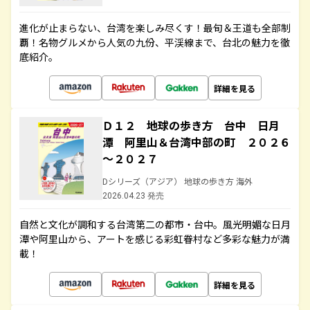
進化が止まらない、台湾を楽しみ尽くす！最旬＆王道も全部制
覇！名物グルメから人気の九份、平渓線まで、台北の魅力を徹
底紹介。
詳細を見る
Ｄ１２ 地球の歩き方 台中 日月
潭 阿里山＆台湾中部の町 ２０２６
～２０２７
Dシリーズ（アジア） 地球の歩き方 海外
2026.04.23 発売
自然と文化が調和する台湾第二の都市・台中。風光明媚な日月
潭や阿里山から、アートを感じる彩虹眷村など多彩な魅力が満
載！
詳細を見る