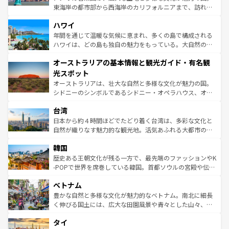
者向けの交通パス提供のサービスもあり、うまく活用すれ
東海岸の都市部から西海岸のカリフォルニアまで、訪れる
ば市内交通費無料で観光を楽しむこともできる。 なお、新
場所ごとに異なる風景と体験が待っている。ニューヨーク
着のスイス情報は
コンテンツ一覧
を参照してほしい。
ハワイ
のような巨大都市は、観光、ショッピング、エンターテイ
ンメントが詰まった刺激的なスポットだ。一方、アメリカ
年間を通じて温暖な気候に恵まれ、多くの島で構成される
西部には大自然が広がり、グランドキャニオンやイエロー
ハワイは、どの島も独自の魅力をもっている。大自然の神
ストーン国立公園といった絶景が堪能できる。さらに、南
秘を感じたいなら、火山が生み出した壮大な景観を誇るハ
オーストラリアの基本情報と観光ガイド・有名観
部のニューオーリンズでは、音楽と美食が融合した独特の
ワイ島は見逃せない。また、定番の観光地といえばオアフ
文化が魅力。旅行者はアメリカの各地域で異なる魅力を楽
島だが、静かな自然を求めるならマウイ島やカウアイ島が
光スポット
しみながら、その多様性と豊かな歴史を感じることができ
おすすめ。エメラルドグリーンに輝く海をはじめ、豊かな
オーストラリアは、壮大な自然と多様な文化が魅力の国。
るだろう。車でのロードトリップや列車の旅も、アメリカ
文化や歴史が息づいている。「アロハスピリット」と呼ば
シドニーのシンボルであるシドニー・オペラハウス、オー
ならではの贅沢な旅のスタイルだ。 なお、新着のアメリカ
れるおもてなしの心で訪れる人々を迎えてくれるハワイの
ストラリア東海岸北部に広がる大サンゴ礁地帯グレートバ
情報は
コンテンツ一覧
を参照してほしい。
人々、おいしいローカルフードやハワイアンミュージッ
台湾
リアリーフや大陸中央部にそびえるウルル（エアーズロッ
ク、伝統的なフラダンスなど、すべてがハワイの魅力を彩
ク）、タスマニアの美しい原生林やケアンズの熱帯雨林な
日本から約４時間ほどでたどり着く台湾は、多彩な文化と
っている。訪れるたびに新しい発見と感動が待っているハ
ど、見どころがたくさん。また、カフェやワイン、オージ
自然が織りなす魅力的な観光地。活気あふれる大都市の台
ワイを、存分に味わってほしい。 なお、新着のハワイ情報
ービーフなどの食文化も豊かで、美味しいものであふれて
北やノスタルジックな町並みが人気な九份（ジォウフェ
は
コンテンツ一覧
を参照してほしい。
韓国
いる。アクティビティも充実しており、サーフィンやダイ
ン）、静ひつな山岳地帯である台湾東部など、都市の喧騒
ビング、ハイキングなど、アウトドア好きにはたまらな
と山間の静けさが共存しており、訪れる人に新しい発見と
歴史ある王朝文化が残る一方で、最先端のファッションやK
い。オーストラリアの多彩な魅力を存分に味わいつくそ
驚きをもたらしてくれる。また、奥深い台湾の食文化も魅
-POPで世界を席巻している韓国。首都ソウルの宮殿や伝統
う。 なお、新着のオーストラリア情報は
コンテンツ一覧
を
力で、夜市などの屋台グルメから高級料理、ヘルシーで美
家屋が並ぶエリアでは韓国の歴史と文化に浸ることがで
参照してほしい。
ベトナム
容にもいいと評判のスイーツなど、バラエティ豊かな料理
き、地方に足を延ばせば四季折々の自然美を楽しむことが
が味わえる。 なお、新着の台湾情報は
コンテンツ一覧
を参
できる。そして、キムチや焼肉、絶品のストリートフード
豊かな自然と多様な文化が魅力的なベトナム。南北に細長
照してほしい。
まで、さまざまな韓国料理が待っている。夜には、韓国な
く伸びる国土には、広大な田園風景や青々とした山々、世
らではのナイトライフも堪能できる。あたたかいホスピタ
界遺産に登録された壮大な自然景観が点在し、都市部では
タイ
リティに包まれながら、韓国の多彩な魅力を心ゆくまで味
急速な発展と共に伝統が息づく。ハノイの古い町並みやホ