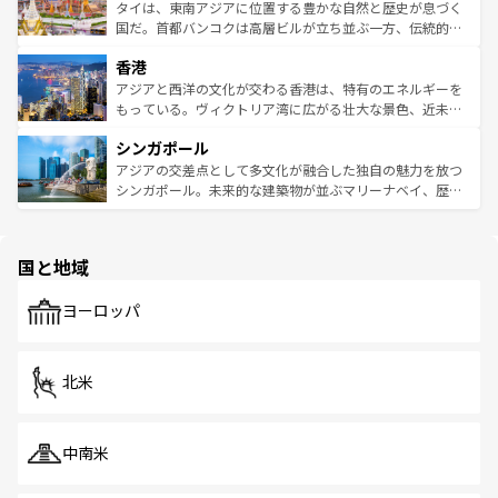
わってみてほしい。 なお、新着の韓国情報は
コンテンツ一
ーチミン市のフランス統治時代の建物も、独特の雰囲気を
タイは、東南アジアに位置する豊かな自然と歴史が息づく
覧
を参照してほしい。
醸し出している。また、バラエティの豊かさとおいしさで
国だ。首都バンコクは高層ビルが立ち並ぶ一方、伝統的な
世界中の食通を魅了してやまないベトナム料理も魅力のひ
寺院や市場がいたるところに点在し、古きよき文化と現代
香港
とつ。フォーやバインミー、ベトナムコーヒーなどは、ぜ
の活気が交差している。北部ではチェンマイなどの山岳地
ひ現地で味わいたい。どの地域を訪れてもあたたかい人々
帯で自然と触れ合い、南部ではプーケットやクラビの美し
アジアと西洋の文化が交わる香港は、特有のエネルギーを
が旅行者を迎えてくれるので、きっと忘れられない旅にな
いビーチでリゾート気分を楽しむことができる。タイ料理
もっている。ヴィクトリア湾に広がる壮大な景色、近未来
るはずだ。 なお、新着のベトナム情報は
コンテンツ一覧
を
は世界的に有名で、屋台から高級レストランまで味覚を刺
的なアートスポット、そして歴史と現代が融合した町並
参照してほしい。
シンガポール
激する。気候は一年中温暖で、どの季節にも異なる楽しみ
み、どこを訪れても感動するはず。観光スポットが密集し
が待っている。親しみやすいタイの人々、仏教を中心とし
ており、効率よく見どころを回れるのも魅力。息をのむよ
アジアの交差点として多文化が融合した独自の魅力を放つ
た文化、そして多様な観光資源が、訪れる旅人を魅了し続
うな絶景から文化的な体験まで、香港を存分に楽しみ尽く
シンガポール。未来的な建築物が並ぶマリーナベイ、歴史
ける。 なお、新着のタイ情報は
コンテンツ一覧
を参照して
そう。 なお、新着の香港情報は
コンテンツ一覧
を参照して
と伝統を感じられるエスニックタウン、多数の緑豊かな公
ほしい。
ほしい。
園や自然保護区など、自然が調和した近代的な景観と文化
の多様性あふれるカラフルな町は、どこを歩いても新しい
国と地域
発見がある。さらに、治安のよさや充実した公共交通機関
も、旅行者にとっては魅力的なポイント。グルメも豊富
で、ホーカーズは地元の風情を楽しめる外せないスポット
ヨーロッパ
だ。訪れる人を飽きさせないシンガポールで、多様な魅力
を体感しよう。 なお、新着のシンガポール情報は
コンテン
ツ一覧
を参照してほしい。
北米
中南米