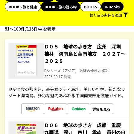
BOOKS 旅と健康
BOOKS 旅の読み物
BOOKS
D-Books
絞り込み条件を追加
81〜100件/115件中 を表示
Ｄ０５ 地球の歩き方 広州 深圳
桂林 海南島と華南地方 ２０２７～
２０２８
Dシリーズ（アジア） 地球の歩き方 海外
2026.09.17 発売
歴史と食の都広州、最先端シティ深圳、美しい桂林、新たなリ
ゾート海南島。多彩な魅力あふれる中国南東部を徹底ガイド。
詳細を見る
Ｄ０６ 地球の歩き方 成都 重慶
九寨溝 麗江 四川 雲南 貴州の自