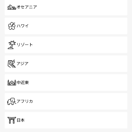
オセアニア
ハワイ
リゾート
アジア
中近東
アフリカ
日本