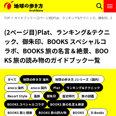
TOP
ガイドブック
(2ページ目)Plat、ランキング&テクニック、御朱印、BO
(2ページ目)Plat、ランキング&テクニ
ック、御朱印、BOOKS スペシャルコ
ラボ、BOOKS 旅の名言＆絶景、BOO
KS 旅の読み物のガイドブック一覧
すべて
地球の歩き方 海外
地球の歩き方 Jシリーズ（国内）
aruco 海外
aruco 国内
Plat
ランキング&テクニック
Resort Style
島旅
御朱印
歴史時代
旅の図鑑
BOOKS スペシャルコラボ
BOOKS 旅の名言＆絶景
BOOKS 旅と健康
BOOKS 旅の読み物
BOOKS
D-Books