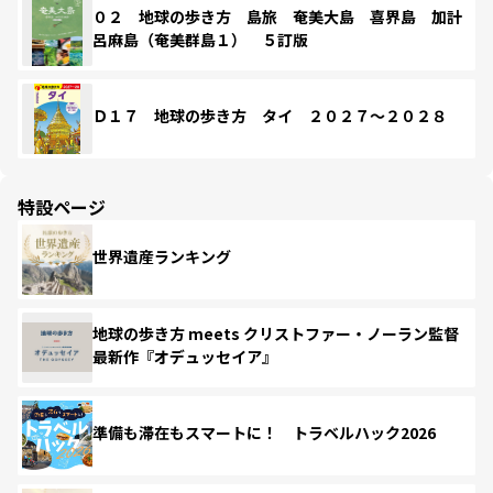
０２ 地球の歩き方 島旅 奄美大島 喜界島 加計
呂麻島（奄美群島１） ５訂版
Ｄ１７ 地球の歩き方 タイ ２０２７～２０２８
特設ページ
世界遺産ランキング
地球の歩き方 meets クリストファー・ノーラン監督
最新作『オデュッセイア』
準備も滞在もスマートに！ トラベルハック2026