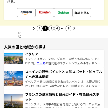
必見。
詳細を見る
…
1
2
3
4
8
AD
AD
人気の国と地域から探す
イタリア
イタリアは歴史、文化、グルメ、自然と多彩な魅力にあふ
れた国。
ローマ
の古代遺跡やフィレンツェのルネッサンス
美術、ヴェネツィアの運河など、歴史あるスポットはもち
スペインの観光ポイントと人気スポット・知ってお
ろん、トスカーナの美しい田園風景やアマルフィ海岸の絶
景など、自然景観も見逃せない。観光の合間には、本場の
くべき基本情報
ピザやパスタなど、絶品のイタリア料理を堪能することも
イベリア半島のほぼ80％を占めるスペインは、太陽が降り
できる。朝目覚めてから夜眠るまで、すべての瞬間を楽し
注ぐ地中海沿岸から雄大なピレネー山脈まで、多彩な自然
ませてくれるイタリアで、忘れられない旅をしてみよう！
と文化が詰まったヨーロッパ屈指の旅行先だ。多様な地域
なお、新着のイタリア情報は
コンテンツ一覧
を参照してほ
フランスの基本情報と観光ガイド・有名観光スポ
文化が根付くこの国では、情熱的なフラメンコ、熱気あふ
しい。
れる闘牛、そして美味しいタパスが生活の一部となってい
ット
る。首都マドリードの洗練された雰囲気や、バルセロナの
フランスは、世界中の旅行者を魅了し続けるヨーロッパ屈
アートに溢れた街角から、地方では古代ローマ遺跡や中世