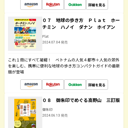
詳細を見る
０７ 地球の歩き方 Ｐｌａｔ ホー
チミン ハノイ ダナン ホイアン
Plat
2024.07.04 発売
これ１冊にすべて凝縮！ ベトナムの人気４都市＋人気の郊外
を楽しむ、携帯に便利な地球の歩き方コンパクトガイドの最新
版が登場
詳細を見る
０８ 御朱印でめぐる高野山 三訂版
御朱印
2024.06.13 発売