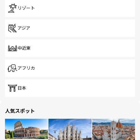
リゾート
アジア
中近東
アフリカ
日本
人気スポット