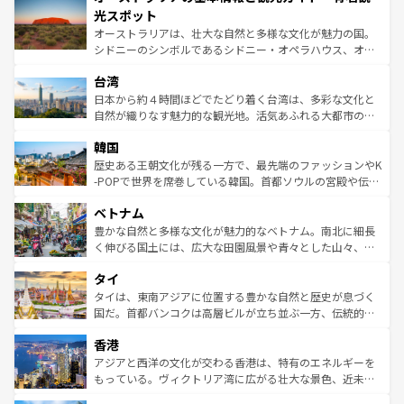
文化が魅力。旅行者はアメリカの各地域で異なる魅力を楽
島だが、静かな自然を求めるならマウイ島やカウアイ島が
光スポット
しみながら、その多様性と豊かな歴史を感じることができ
おすすめ。エメラルドグリーンに輝く海をはじめ、豊かな
オーストラリアは、壮大な自然と多様な文化が魅力の国。
るだろう。車でのロードトリップや列車の旅も、アメリカ
文化や歴史が息づいている。「アロハスピリット」と呼ば
シドニーのシンボルであるシドニー・オペラハウス、オー
ならではの贅沢な旅のスタイルだ。 なお、新着のアメリカ
れるおもてなしの心で訪れる人々を迎えてくれるハワイの
ストラリア東海岸北部に広がる大サンゴ礁地帯グレートバ
情報は
コンテンツ一覧
を参照してほしい。
人々、おいしいローカルフードやハワイアンミュージッ
台湾
リアリーフや大陸中央部にそびえるウルル（エアーズロッ
ク、伝統的なフラダンスなど、すべてがハワイの魅力を彩
ク）、タスマニアの美しい原生林やケアンズの熱帯雨林な
日本から約４時間ほどでたどり着く台湾は、多彩な文化と
っている。訪れるたびに新しい発見と感動が待っているハ
ど、見どころがたくさん。また、カフェやワイン、オージ
自然が織りなす魅力的な観光地。活気あふれる大都市の台
ワイを、存分に味わってほしい。 なお、新着のハワイ情報
ービーフなどの食文化も豊かで、美味しいものであふれて
北やノスタルジックな町並みが人気な九份（ジォウフェ
は
コンテンツ一覧
を参照してほしい。
韓国
いる。アクティビティも充実しており、サーフィンやダイ
ン）、静ひつな山岳地帯である台湾東部など、都市の喧騒
ビング、ハイキングなど、アウトドア好きにはたまらな
と山間の静けさが共存しており、訪れる人に新しい発見と
歴史ある王朝文化が残る一方で、最先端のファッションやK
い。オーストラリアの多彩な魅力を存分に味わいつくそ
驚きをもたらしてくれる。また、奥深い台湾の食文化も魅
-POPで世界を席巻している韓国。首都ソウルの宮殿や伝統
う。 なお、新着のオーストラリア情報は
コンテンツ一覧
を
力で、夜市などの屋台グルメから高級料理、ヘルシーで美
家屋が並ぶエリアでは韓国の歴史と文化に浸ることがで
参照してほしい。
ベトナム
容にもいいと評判のスイーツなど、バラエティ豊かな料理
き、地方に足を延ばせば四季折々の自然美を楽しむことが
が味わえる。 なお、新着の台湾情報は
コンテンツ一覧
を参
できる。そして、キムチや焼肉、絶品のストリートフード
豊かな自然と多様な文化が魅力的なベトナム。南北に細長
照してほしい。
まで、さまざまな韓国料理が待っている。夜には、韓国な
く伸びる国土には、広大な田園風景や青々とした山々、世
らではのナイトライフも堪能できる。あたたかいホスピタ
界遺産に登録された壮大な自然景観が点在し、都市部では
タイ
リティに包まれながら、韓国の多彩な魅力を心ゆくまで味
急速な発展と共に伝統が息づく。ハノイの古い町並みやホ
わってみてほしい。 なお、新着の韓国情報は
コンテンツ一
ーチミン市のフランス統治時代の建物も、独特の雰囲気を
タイは、東南アジアに位置する豊かな自然と歴史が息づく
覧
を参照してほしい。
醸し出している。また、バラエティの豊かさとおいしさで
国だ。首都バンコクは高層ビルが立ち並ぶ一方、伝統的な
世界中の食通を魅了してやまないベトナム料理も魅力のひ
寺院や市場がいたるところに点在し、古きよき文化と現代
香港
とつ。フォーやバインミー、ベトナムコーヒーなどは、ぜ
の活気が交差している。北部ではチェンマイなどの山岳地
ひ現地で味わいたい。どの地域を訪れてもあたたかい人々
帯で自然と触れ合い、南部ではプーケットやクラビの美し
アジアと西洋の文化が交わる香港は、特有のエネルギーを
が旅行者を迎えてくれるので、きっと忘れられない旅にな
いビーチでリゾート気分を楽しむことができる。タイ料理
もっている。ヴィクトリア湾に広がる壮大な景色、近未来
るはずだ。 なお、新着のベトナム情報は
コンテンツ一覧
を
は世界的に有名で、屋台から高級レストランまで味覚を刺
的なアートスポット、そして歴史と現代が融合した町並