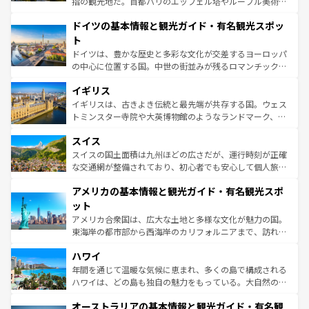
指の観光地だ。首都パリのエッフェル塔やルーブル美術館
の城塞都市、穏やかなビーチリゾートまで多彩な表情を見
といった象徴的なスポットから、田舎町の古風な美しさま
せる。地方によって風土や気候が異なるスペインはその個
ドイツの基本情報と観光ガイド・有名観光スポッ
で、幅広い魅力が詰まっている。華麗な宮殿、歴史的な大
性で訪れる人を魅了する。 なお、新着のスペイン情報は
コ
聖堂、美しいビーチ、そして豊かな自然が、訪れる者を心
ト
ンテンツ一覧
を参照してほしい。
から魅了する。また、フランスは美食の国としても知ら
ドイツは、豊かな歴史と多彩な文化が交差するヨーロッパ
れ、フランス料理はユネスコ無形文化遺産にも登録されて
の中心に位置する国。中世の街並みが残るロマンチック街
いる。シャンパンの発祥地であるランス、プロヴァンスの
道から、未来を先取りするようなモダンな都市まで多様な
香り高いラベンダー畑など、多彩な楽しみ方が可能だ。さ
イギリス
顔を持つこの国は、どこを歩いても飽きることがない。ベ
らに、パリ以外の地域にも魅力が溢れており、どの街角に
ルリンの文化的活気、バイエルン州のアルプスの絶景、そ
イギリスは、古きよき伝統と最先端が共存する国。ウェス
も豊かな歴史と文化が息づいている。パリ以外の個性あふ
してライン川沿いのワイン畑といった風景は必見。ビール
トミンスター寺院や大英博物館のようなランドマーク、歴
れる地方に足を運ぶとそれぞれで全く異なる文化を体験で
とソーセージを味わいながら地元の人と過ごす楽しい時間
史ある大学都市、美しい丘陵地帯や牧歌的な風景など、エ
きるだろう。 なお、新着のフランス情報は
コンテンツ一覧
スイス
は、お酒好きな人にはぜひ体験してほしい。 なお、新着の
リアごとに異なる魅力がある。また、優雅なアフタヌーン
を参照してほしい。
ドイツ情報は
コンテンツ一覧
を参照してほしい。
ティー、ビール好きにはたまらない英国パブ、サッカー観
スイスの国土面積は九州ほどの広さだが、運行時刻が正確
戦など、本場だからこそできる体験も豊富。イギリスを旅
な交通網が整備されており、初心者でも安心して個人旅行
して楽しみつくそう。 なお、新着のイギリス情報は
コンテ
を楽しめる。日本同様に時刻表どおりの旅が可能だ。中世
アメリカの基本情報と観光ガイド・有名観光スポ
ンツ一覧
を参照してほしい。
の建物がそのまま残る町や、スイスならではのユニークな
博物館もあり、アルプス観光だけでなく町歩きも満喫する
ット
ことができる。国民の所得が高いため物価も高いが、旅行
アメリカ合衆国は、広大な土地と多様な文化が魅力の国。
者向けの交通パス提供のサービスもあり、うまく活用すれ
東海岸の都市部から西海岸のカリフォルニアまで、訪れる
ば市内交通費無料で観光を楽しむこともできる。 なお、新
場所ごとに異なる風景と体験が待っている。ニューヨーク
着のスイス情報は
コンテンツ一覧
を参照してほしい。
ハワイ
のような巨大都市は、観光、ショッピング、エンターテイ
ンメントが詰まった刺激的なスポットだ。一方、アメリカ
年間を通じて温暖な気候に恵まれ、多くの島で構成される
西部には大自然が広がり、グランドキャニオンやイエロー
ハワイは、どの島も独自の魅力をもっている。大自然の神
ストーン国立公園といった絶景が堪能できる。さらに、南
秘を感じたいなら、火山が生み出した壮大な景観を誇るハ
オーストラリアの基本情報と観光ガイド・有名観
部のニューオーリンズでは、音楽と美食が融合した独特の
ワイ島は見逃せない。また、定番の観光地といえばオアフ