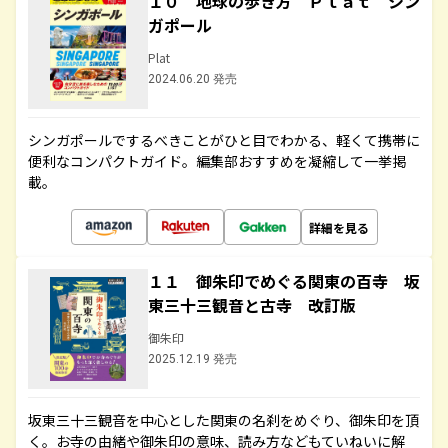
１０ 地球の歩き方 Ｐｌａｔ シン
ガポール
Plat
2024.06.20 発売
シンガポールでするべきことがひと目でわかる、軽くて携帯に
便利なコンパクトガイド。編集部おすすめを凝縮して一挙掲
載。
詳細を見る
１１ 御朱印でめぐる関東の百寺 坂
東三十三観音と古寺 改訂版
御朱印
2025.12.19 発売
坂東三十三観音を中心とした関東の名刹をめぐり、御朱印を頂
く。お寺の由緒や御朱印の意味、読み方などもていねいに解