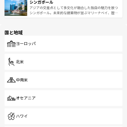
参照してほしい。
シンガポール
激する。気候は一年中温暖で、どの季節にも異なる楽しみ
み、どこを訪れても感動するはず。観光スポットが密集し
が待っている。親しみやすいタイの人々、仏教を中心とし
ており、効率よく見どころを回れるのも魅力。息をのむよ
アジアの交差点として多文化が融合した独自の魅力を放つ
た文化、そして多様な観光資源が、訪れる旅人を魅了し続
うな絶景から文化的な体験まで、香港を存分に楽しみ尽く
シンガポール。未来的な建築物が並ぶマリーナベイ、歴史
ける。 なお、新着のタイ情報は
コンテンツ一覧
を参照して
そう。 なお、新着の香港情報は
コンテンツ一覧
を参照して
と伝統を感じられるエスニックタウン、多数の緑豊かな公
ほしい。
ほしい。
園や自然保護区など、自然が調和した近代的な景観と文化
の多様性あふれるカラフルな町は、どこを歩いても新しい
国と地域
発見がある。さらに、治安のよさや充実した公共交通機関
も、旅行者にとっては魅力的なポイント。グルメも豊富
で、ホーカーズは地元の風情を楽しめる外せないスポット
ヨーロッパ
だ。訪れる人を飽きさせないシンガポールで、多様な魅力
を体感しよう。 なお、新着のシンガポール情報は
コンテン
ツ一覧
を参照してほしい。
北米
中南米
オセアニア
ハワイ