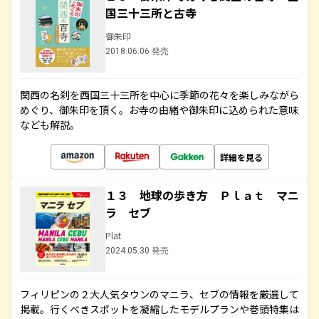
国三十三所と古寺
御朱印
2018.06.06 発売
関西の名刹を西国三十三所を中心に季節の花々を楽しみながら
めぐり、御朱印を頂く。お寺の由緒や御朱印に込められた意味
なども解説。
詳細を見る
１３ 地球の歩き方 Ｐｌａｔ マニ
ラ セブ
Plat
2024.05.30 発売
フィリピンの２大人気タウンのマニラ、セブの情報を厳選して
掲載。行くべきスポットを凝縮したモデルプランや巻頭特集は