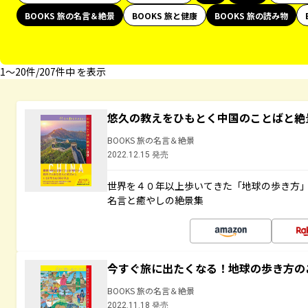
BOOKS 旅の名言＆絶景
BOOKS 旅と健康
BOOKS 旅の読み物
1〜20件/207件中 を表示
悠久の教えをひもとく中国のことばと絶
BOOKS 旅の名言＆絶景
2022.12.15 発売
世界を４０年以上歩いてきた「地球の歩き方
名言と癒やしの絶景集
今すぐ旅に出たくなる！地球の歩き方の
BOOKS 旅の名言＆絶景
2022.11.18 発売