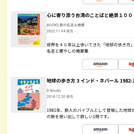
心に寄り添う台湾のことばと絶景１００
BOOKS 旅の名言＆絶景
2022.11.04 発売
世界を４０年以上歩いてきた「地球の歩き方
名言と癒やしの絶景集
地球の歩き方 3 インド・ネパール 1982
D-Books
2018.12.20 発売
1981年、旅人のバイブルとして登場した地
の旅を思い出して欲しい1冊です。