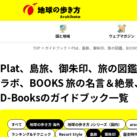
国と地域
ウェブマガジン
TOP
ガイドブック
Plat、島旅、御朱印、旅の図鑑、BOOK
Plat、島旅、御朱印、旅の図鑑
ラボ、BOOKS 旅の名言＆絶景
D-Booksのガイドブック一覧
すべて
地球の歩き方 海外
地球の歩き方 Jシリーズ（国内）
aru
ランキング&テクニック
Resort Style
島旅
御朱印
歴史時