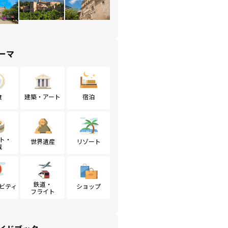
ーマ
食
建築・アート
宿泊
ト・
世界遺産
リゾート
戦
鉄道・
ビティ
ショップ
フライト