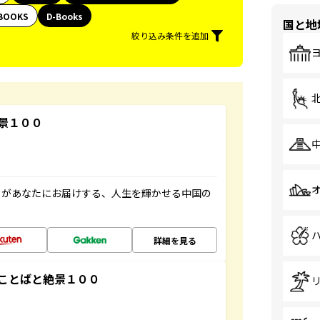
BOOKS
D-Books
国と地
絞り込み条件を追加
景１００
」があなたにお届けする、人生を輝かせる中国の
詳細を見る
ことばと絶景１００