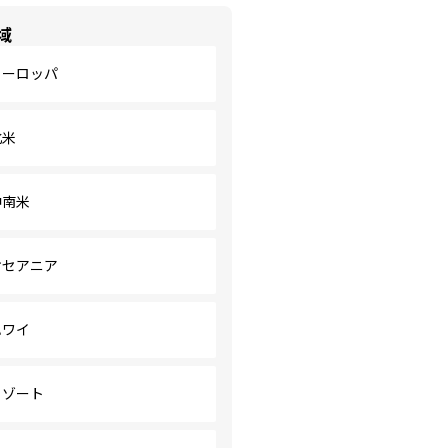
域
ヨーロッパ
北米
中南米
オセアニア
ハワイ
リゾート