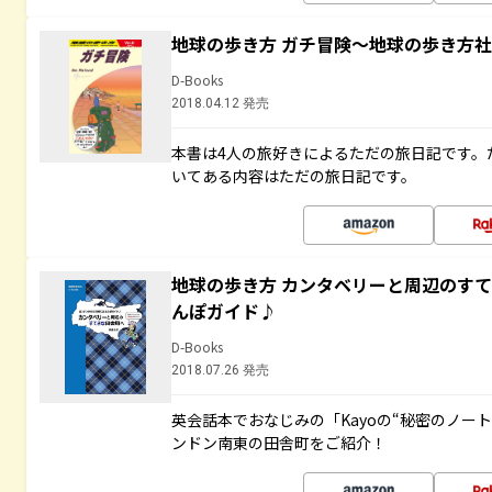
地球の歩き方 ガチ冒険～地球の歩き方
D-Books
2018.04.12 発売
本書は4人の旅好きによるただの旅日記です。
いてある内容はただの旅日記です。
地球の歩き方 カンタベリーと周辺のす
んぽガイド♪
D-Books
2018.07.26 発売
英会話本でおなじみの「Kayoの“秘密のノー
ンドン南東の田舎町をご紹介！