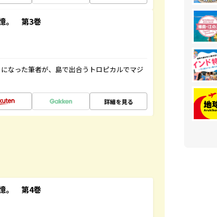
憶。 第3巻
とになった筆者が、島で出合うトロピカルでマジ
詳細を見る
憶。 第4巻