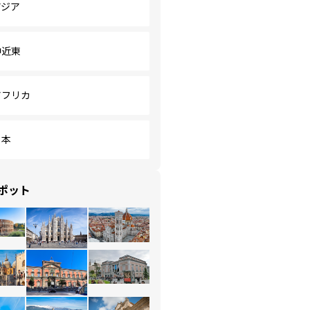
アジア
中近東
アフリカ
日本
ポット