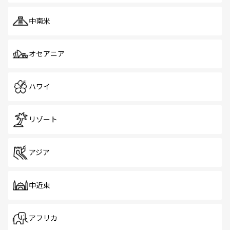
中南米
オセアニア
ハワイ
リゾート
アジア
中近東
アフリカ