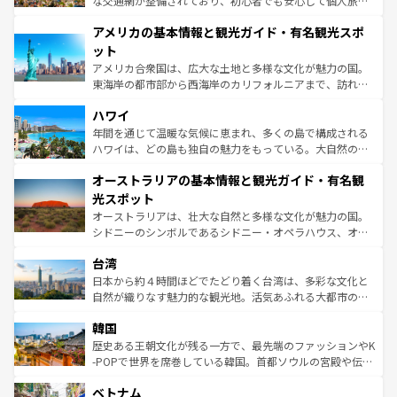
な交通網が整備されており、初心者でも安心して個人旅行
して楽しみつくそう。 なお、新着のイギリス情報は
コンテ
を楽しめる。日本同様に時刻表どおりの旅が可能だ。中世
アメリカの基本情報と観光ガイド・有名観光スポ
ンツ一覧
を参照してほしい。
の建物がそのまま残る町や、スイスならではのユニークな
博物館もあり、アルプス観光だけでなく町歩きも満喫する
ット
ことができる。国民の所得が高いため物価も高いが、旅行
アメリカ合衆国は、広大な土地と多様な文化が魅力の国。
者向けの交通パス提供のサービスもあり、うまく活用すれ
東海岸の都市部から西海岸のカリフォルニアまで、訪れる
ば市内交通費無料で観光を楽しむこともできる。 なお、新
場所ごとに異なる風景と体験が待っている。ニューヨーク
着のスイス情報は
コンテンツ一覧
を参照してほしい。
ハワイ
のような巨大都市は、観光、ショッピング、エンターテイ
ンメントが詰まった刺激的なスポットだ。一方、アメリカ
年間を通じて温暖な気候に恵まれ、多くの島で構成される
西部には大自然が広がり、グランドキャニオンやイエロー
ハワイは、どの島も独自の魅力をもっている。大自然の神
ストーン国立公園といった絶景が堪能できる。さらに、南
秘を感じたいなら、火山が生み出した壮大な景観を誇るハ
オーストラリアの基本情報と観光ガイド・有名観
部のニューオーリンズでは、音楽と美食が融合した独特の
ワイ島は見逃せない。また、定番の観光地といえばオアフ
文化が魅力。旅行者はアメリカの各地域で異なる魅力を楽
島だが、静かな自然を求めるならマウイ島やカウアイ島が
光スポット
しみながら、その多様性と豊かな歴史を感じることができ
おすすめ。エメラルドグリーンに輝く海をはじめ、豊かな
オーストラリアは、壮大な自然と多様な文化が魅力の国。
るだろう。車でのロードトリップや列車の旅も、アメリカ
文化や歴史が息づいている。「アロハスピリット」と呼ば
シドニーのシンボルであるシドニー・オペラハウス、オー
ならではの贅沢な旅のスタイルだ。 なお、新着のアメリカ
れるおもてなしの心で訪れる人々を迎えてくれるハワイの
ストラリア東海岸北部に広がる大サンゴ礁地帯グレートバ
情報は
コンテンツ一覧
を参照してほしい。
人々、おいしいローカルフードやハワイアンミュージッ
台湾
リアリーフや大陸中央部にそびえるウルル（エアーズロッ
ク、伝統的なフラダンスなど、すべてがハワイの魅力を彩
ク）、タスマニアの美しい原生林やケアンズの熱帯雨林な
日本から約４時間ほどでたどり着く台湾は、多彩な文化と
っている。訪れるたびに新しい発見と感動が待っているハ
ど、見どころがたくさん。また、カフェやワイン、オージ
自然が織りなす魅力的な観光地。活気あふれる大都市の台
ワイを、存分に味わってほしい。 なお、新着のハワイ情報
ービーフなどの食文化も豊かで、美味しいものであふれて
北やノスタルジックな町並みが人気な九份（ジォウフェ
は
コンテンツ一覧
を参照してほしい。
韓国
いる。アクティビティも充実しており、サーフィンやダイ
ン）、静ひつな山岳地帯である台湾東部など、都市の喧騒
ビング、ハイキングなど、アウトドア好きにはたまらな
と山間の静けさが共存しており、訪れる人に新しい発見と
歴史ある王朝文化が残る一方で、最先端のファッションやK
い。オーストラリアの多彩な魅力を存分に味わいつくそ
驚きをもたらしてくれる。また、奥深い台湾の食文化も魅
-POPで世界を席巻している韓国。首都ソウルの宮殿や伝統
う。 なお、新着のオーストラリア情報は
コンテンツ一覧
を
力で、夜市などの屋台グルメから高級料理、ヘルシーで美
家屋が並ぶエリアでは韓国の歴史と文化に浸ることがで
参照してほしい。
ベトナム
容にもいいと評判のスイーツなど、バラエティ豊かな料理
き、地方に足を延ばせば四季折々の自然美を楽しむことが