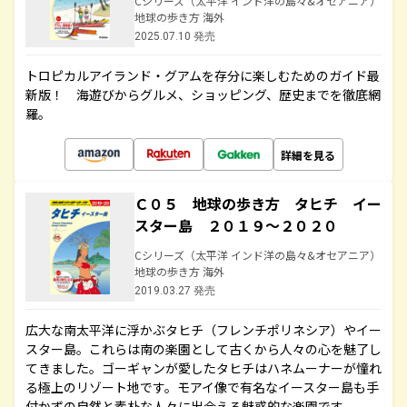
Cシリーズ（太平洋 インド洋の島々&オセアニア）
地球の歩き方 海外
2025.07.10 発売
トロピカルアイランド・グアムを存分に楽しむためのガイド最
新版！ 海遊びからグルメ、ショッピング、歴史までを徹底網
羅。
詳細を見る
Ｃ０５ 地球の歩き方 タヒチ イー
スター島 ２０１９～２０２０
Cシリーズ（太平洋 インド洋の島々&オセアニア）
地球の歩き方 海外
2019.03.27 発売
広大な南太平洋に浮かぶタヒチ（フレンチポリネシア）やイー
スター島。これらは南の楽園として古くから人々の心を魅了し
てきました。ゴーギャンが愛したタヒチはハネムーナーが憧れ
る極上のリゾート地です。モアイ像で有名なイースター島も手
付かずの自然と素朴な人々に出会える魅惑的な楽園です。