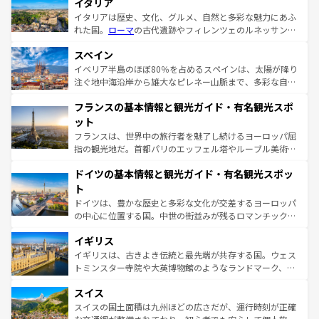
イタリア
イタリアは歴史、文化、グルメ、自然と多彩な魅力にあふ
れた国。
ローマ
の古代遺跡やフィレンツェのルネッサンス
美術、ヴェネツィアの運河など、歴史あるスポットはもち
スペイン
ろん、トスカーナの美しい田園風景やアマルフィ海岸の絶
景など、自然景観も見逃せない。観光の合間には、本場の
イベリア半島のほぼ80％を占めるスペインは、太陽が降り
ピザやパスタなど、絶品のイタリア料理を堪能することも
注ぐ地中海沿岸から雄大なピレネー山脈まで、多彩な自然
できる。朝目覚めてから夜眠るまで、すべての瞬間を楽し
と文化が詰まったヨーロッパ屈指の旅行先だ。多様な地域
フランスの基本情報と観光ガイド・有名観光スポ
ませてくれるイタリアで、忘れられない旅をしてみよう！
文化が根付くこの国では、情熱的なフラメンコ、熱気あふ
なお、新着のイタリア情報は
コンテンツ一覧
を参照してほ
れる闘牛、そして美味しいタパスが生活の一部となってい
ット
しい。
る。首都マドリードの洗練された雰囲気や、バルセロナの
フランスは、世界中の旅行者を魅了し続けるヨーロッパ屈
アートに溢れた街角から、地方では古代ローマ遺跡や中世
指の観光地だ。首都パリのエッフェル塔やルーブル美術館
の城塞都市、穏やかなビーチリゾートまで多彩な表情を見
といった象徴的なスポットから、田舎町の古風な美しさま
せる。地方によって風土や気候が異なるスペインはその個
ドイツの基本情報と観光ガイド・有名観光スポッ
で、幅広い魅力が詰まっている。華麗な宮殿、歴史的な大
性で訪れる人を魅了する。 なお、新着のスペイン情報は
コ
聖堂、美しいビーチ、そして豊かな自然が、訪れる者を心
ト
ンテンツ一覧
を参照してほしい。
から魅了する。また、フランスは美食の国としても知ら
ドイツは、豊かな歴史と多彩な文化が交差するヨーロッパ
れ、フランス料理はユネスコ無形文化遺産にも登録されて
の中心に位置する国。中世の街並みが残るロマンチック街
いる。シャンパンの発祥地であるランス、プロヴァンスの
道から、未来を先取りするようなモダンな都市まで多様な
香り高いラベンダー畑など、多彩な楽しみ方が可能だ。さ
イギリス
顔を持つこの国は、どこを歩いても飽きることがない。ベ
らに、パリ以外の地域にも魅力が溢れており、どの街角に
ルリンの文化的活気、バイエルン州のアルプスの絶景、そ
イギリスは、古きよき伝統と最先端が共存する国。ウェス
も豊かな歴史と文化が息づいている。パリ以外の個性あふ
してライン川沿いのワイン畑といった風景は必見。ビール
トミンスター寺院や大英博物館のようなランドマーク、歴
れる地方に足を運ぶとそれぞれで全く異なる文化を体験で
とソーセージを味わいながら地元の人と過ごす楽しい時間
史ある大学都市、美しい丘陵地帯や牧歌的な風景など、エ
きるだろう。 なお、新着のフランス情報は
コンテンツ一覧
スイス
は、お酒好きな人にはぜひ体験してほしい。 なお、新着の
リアごとに異なる魅力がある。また、優雅なアフタヌーン
を参照してほしい。
ドイツ情報は
コンテンツ一覧
を参照してほしい。
ティー、ビール好きにはたまらない英国パブ、サッカー観
スイスの国土面積は九州ほどの広さだが、運行時刻が正確
戦など、本場だからこそできる体験も豊富。イギリスを旅