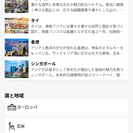
が味わえる。 なお、新着の台湾情報は
コンテンツ一覧
を参
できる。そして、キムチや焼肉、絶品のストリートフード
豊かな自然と多様な文化が魅力的なベトナム。南北に細長
照してほしい。
まで、さまざまな韓国料理が待っている。夜には、韓国な
く伸びる国土には、広大な田園風景や青々とした山々、世
らではのナイトライフも堪能できる。あたたかいホスピタ
界遺産に登録された壮大な自然景観が点在し、都市部では
タイ
リティに包まれながら、韓国の多彩な魅力を心ゆくまで味
急速な発展と共に伝統が息づく。ハノイの古い町並みやホ
わってみてほしい。 なお、新着の韓国情報は
コンテンツ一
ーチミン市のフランス統治時代の建物も、独特の雰囲気を
タイは、東南アジアに位置する豊かな自然と歴史が息づく
覧
を参照してほしい。
醸し出している。また、バラエティの豊かさとおいしさで
国だ。首都バンコクは高層ビルが立ち並ぶ一方、伝統的な
世界中の食通を魅了してやまないベトナム料理も魅力のひ
寺院や市場がいたるところに点在し、古きよき文化と現代
香港
とつ。フォーやバインミー、ベトナムコーヒーなどは、ぜ
の活気が交差している。北部ではチェンマイなどの山岳地
ひ現地で味わいたい。どの地域を訪れてもあたたかい人々
帯で自然と触れ合い、南部ではプーケットやクラビの美し
アジアと西洋の文化が交わる香港は、特有のエネルギーを
が旅行者を迎えてくれるので、きっと忘れられない旅にな
いビーチでリゾート気分を楽しむことができる。タイ料理
もっている。ヴィクトリア湾に広がる壮大な景色、近未来
るはずだ。 なお、新着のベトナム情報は
コンテンツ一覧
を
は世界的に有名で、屋台から高級レストランまで味覚を刺
的なアートスポット、そして歴史と現代が融合した町並
参照してほしい。
シンガポール
激する。気候は一年中温暖で、どの季節にも異なる楽しみ
み、どこを訪れても感動するはず。観光スポットが密集し
が待っている。親しみやすいタイの人々、仏教を中心とし
ており、効率よく見どころを回れるのも魅力。息をのむよ
アジアの交差点として多文化が融合した独自の魅力を放つ
た文化、そして多様な観光資源が、訪れる旅人を魅了し続
うな絶景から文化的な体験まで、香港を存分に楽しみ尽く
シンガポール。未来的な建築物が並ぶマリーナベイ、歴史
ける。 なお、新着のタイ情報は
コンテンツ一覧
を参照して
そう。 なお、新着の香港情報は
コンテンツ一覧
を参照して
と伝統を感じられるエスニックタウン、多数の緑豊かな公
ほしい。
ほしい。
園や自然保護区など、自然が調和した近代的な景観と文化
の多様性あふれるカラフルな町は、どこを歩いても新しい
国と地域
発見がある。さらに、治安のよさや充実した公共交通機関
も、旅行者にとっては魅力的なポイント。グルメも豊富
で、ホーカーズは地元の風情を楽しめる外せないスポット
ヨーロッパ
だ。訪れる人を飽きさせないシンガポールで、多様な魅力
を体感しよう。 なお、新着のシンガポール情報は
コンテン
ツ一覧
を参照してほしい。
北米