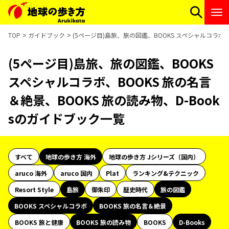
TOP
ガイドブック
(5ページ目)島旅、旅の図鑑、BOOKS スペシャルコラボ、
(5ページ目)島旅、旅の図鑑、BOOKS
スペシャルコラボ、BOOKS 旅の名言
＆絶景、BOOKS 旅の読み物、D-Book
sのガイドブック一覧
すべて
地球の歩き方 海外
地球の歩き方 Jシリーズ（国内）
aruco 海外
aruco 国内
Plat
ランキング&テクニック
Resort Style
島旅
御朱印
歴史時代
旅の図鑑
BOOKS スペシャルコラボ
BOOKS 旅の名言＆絶景
BOOKS 旅と健康
BOOKS 旅の読み物
BOOKS
D-Books