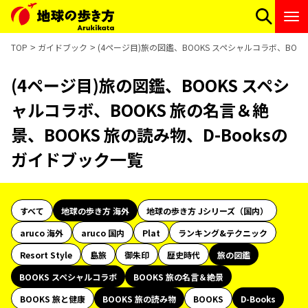
TOP
ガイドブック
(4ページ目)旅の図鑑、BOOKS スペシャルコラボ、BOO
(4ページ目)旅の図鑑、BOOKS スペシ
ャルコラボ、BOOKS 旅の名言＆絶
景、BOOKS 旅の読み物、D-Booksの
ガイドブック一覧
すべて
地球の歩き方 海外
地球の歩き方 Jシリーズ（国内）
aruco 海外
aruco 国内
Plat
ランキング&テクニック
Resort Style
島旅
御朱印
歴史時代
旅の図鑑
BOOKS スペシャルコラボ
BOOKS 旅の名言＆絶景
BOOKS 旅と健康
BOOKS 旅の読み物
BOOKS
D-Books