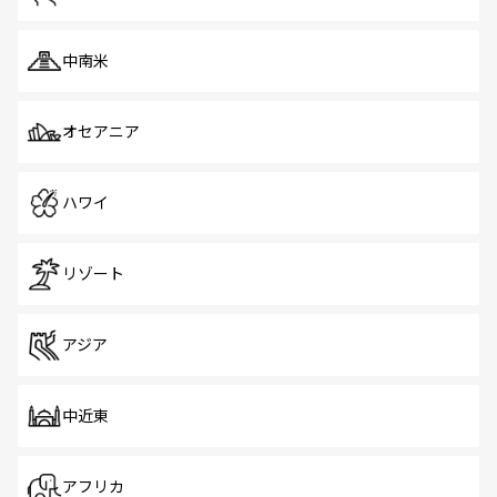
中南米
オセアニア
ハワイ
リゾート
アジア
中近東
アフリカ