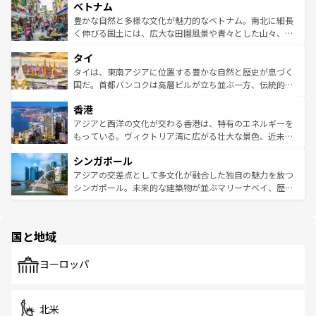
参照してほしい。
ベトナム
容にもいいと評判のスイーツなど、バラエティ豊かな料理
き、地方に足を延ばせば四季折々の自然美を楽しむことが
が味わえる。 なお、新着の台湾情報は
コンテンツ一覧
を参
できる。そして、キムチや焼肉、絶品のストリートフード
豊かな自然と多様な文化が魅力的なベトナム。南北に細長
照してほしい。
まで、さまざまな韓国料理が待っている。夜には、韓国な
く伸びる国土には、広大な田園風景や青々とした山々、世
らではのナイトライフも堪能できる。あたたかいホスピタ
界遺産に登録された壮大な自然景観が点在し、都市部では
タイ
リティに包まれながら、韓国の多彩な魅力を心ゆくまで味
急速な発展と共に伝統が息づく。ハノイの古い町並みやホ
わってみてほしい。 なお、新着の韓国情報は
コンテンツ一
ーチミン市のフランス統治時代の建物も、独特の雰囲気を
タイは、東南アジアに位置する豊かな自然と歴史が息づく
覧
を参照してほしい。
醸し出している。また、バラエティの豊かさとおいしさで
国だ。首都バンコクは高層ビルが立ち並ぶ一方、伝統的な
世界中の食通を魅了してやまないベトナム料理も魅力のひ
寺院や市場がいたるところに点在し、古きよき文化と現代
香港
とつ。フォーやバインミー、ベトナムコーヒーなどは、ぜ
の活気が交差している。北部ではチェンマイなどの山岳地
ひ現地で味わいたい。どの地域を訪れてもあたたかい人々
帯で自然と触れ合い、南部ではプーケットやクラビの美し
アジアと西洋の文化が交わる香港は、特有のエネルギーを
が旅行者を迎えてくれるので、きっと忘れられない旅にな
いビーチでリゾート気分を楽しむことができる。タイ料理
もっている。ヴィクトリア湾に広がる壮大な景色、近未来
るはずだ。 なお、新着のベトナム情報は
コンテンツ一覧
を
は世界的に有名で、屋台から高級レストランまで味覚を刺
的なアートスポット、そして歴史と現代が融合した町並
参照してほしい。
シンガポール
激する。気候は一年中温暖で、どの季節にも異なる楽しみ
み、どこを訪れても感動するはず。観光スポットが密集し
が待っている。親しみやすいタイの人々、仏教を中心とし
ており、効率よく見どころを回れるのも魅力。息をのむよ
アジアの交差点として多文化が融合した独自の魅力を放つ
た文化、そして多様な観光資源が、訪れる旅人を魅了し続
うな絶景から文化的な体験まで、香港を存分に楽しみ尽く
シンガポール。未来的な建築物が並ぶマリーナベイ、歴史
ける。 なお、新着のタイ情報は
コンテンツ一覧
を参照して
そう。 なお、新着の香港情報は
コンテンツ一覧
を参照して
と伝統を感じられるエスニックタウン、多数の緑豊かな公
ほしい。
ほしい。
園や自然保護区など、自然が調和した近代的な景観と文化
の多様性あふれるカラフルな町は、どこを歩いても新しい
国と地域
発見がある。さらに、治安のよさや充実した公共交通機関
も、旅行者にとっては魅力的なポイント。グルメも豊富
で、ホーカーズは地元の風情を楽しめる外せないスポット
ヨーロッパ
だ。訪れる人を飽きさせないシンガポールで、多様な魅力
を体感しよう。 なお、新着のシンガポール情報は
コンテン
ツ一覧
を参照してほしい。
北米