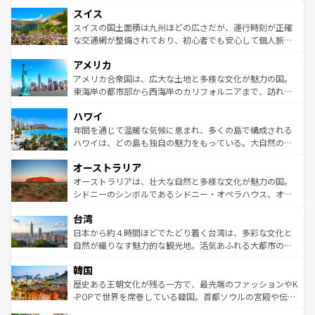
とソーセージを味わいながら地元の人と過ごす楽しい時間
史ある大学都市、美しい丘陵地帯や牧歌的な風景など、エ
れる地方に足を運ぶとそれぞれで全く異なる文化を体験で
スイス
は、お酒好きな人にはぜひ体験してほしい。 なお、新着の
リアごとに異なる魅力がある。また、優雅なアフタヌーン
きるだろう。 なお、新着のフランス情報は
コンテンツ一覧
ドイツ情報は
コンテンツ一覧
を参照してほしい。
ティー、ビール好きにはたまらない英国パブ、サッカー観
スイスの国土面積は九州ほどの広さだが、運行時刻が正確
を参照してほしい。
戦など、本場だからこそできる体験も豊富。イギリスを旅
な交通網が整備されており、初心者でも安心して個人旅行
して楽しみつくそう。 なお、新着のイギリス情報は
コンテ
を楽しめる。日本同様に時刻表どおりの旅が可能だ。中世
アメリカ
ンツ一覧
を参照してほしい。
の建物がそのまま残る町や、スイスならではのユニークな
博物館もあり、アルプス観光だけでなく町歩きも満喫する
アメリカ合衆国は、広大な土地と多様な文化が魅力の国。
ことができる。国民の所得が高いため物価も高いが、旅行
東海岸の都市部から西海岸のカリフォルニアまで、訪れる
者向けの交通パス提供のサービスもあり、うまく活用すれ
場所ごとに異なる風景と体験が待っている。ニューヨーク
ハワイ
ば市内交通費無料で観光を楽しむこともできる。 なお、新
のような巨大都市は、観光、ショッピング、エンターテイ
着のスイス情報は
コンテンツ一覧
を参照してほしい。
ンメントが詰まった刺激的なスポットだ。一方、アメリカ
年間を通じて温暖な気候に恵まれ、多くの島で構成される
西部には大自然が広がり、グランドキャニオンやイエロー
ハワイは、どの島も独自の魅力をもっている。大自然の神
ストーン国立公園といった絶景が堪能できる。さらに、南
秘を感じたいなら、火山が生み出した壮大な景観を誇るハ
オーストラリア
部のニューオーリンズでは、音楽と美食が融合した独特の
ワイ島は見逃せない。また、定番の観光地といえばオアフ
文化が魅力。旅行者はアメリカの各地域で異なる魅力を楽
島だが、静かな自然を求めるならマウイ島やカウアイ島が
オーストラリアは、壮大な自然と多様な文化が魅力の国。
しみながら、その多様性と豊かな歴史を感じることができ
おすすめ。エメラルドグリーンに輝く海をはじめ、豊かな
シドニーのシンボルであるシドニー・オペラハウス、オー
るだろう。車でのロードトリップや列車の旅も、アメリカ
文化や歴史が息づいている。「アロハスピリット」と呼ば
ストラリア東海岸北部に広がる大サンゴ礁地帯グレートバ
ならではの贅沢な旅のスタイルだ。 なお、新着のアメリカ
台湾
れるおもてなしの心で訪れる人々を迎えてくれるハワイの
リアリーフや大陸中央部にそびえるウルル（エアーズロッ
情報は
コンテンツ一覧
を参照してほしい。
人々、おいしいローカルフードやハワイアンミュージッ
ク）、タスマニアの美しい原生林やケアンズの熱帯雨林な
日本から約４時間ほどでたどり着く台湾は、多彩な文化と
ク、伝統的なフラダンスなど、すべてがハワイの魅力を彩
ど、見どころがたくさん。また、カフェやワイン、オージ
自然が織りなす魅力的な観光地。活気あふれる大都市の台
っている。訪れるたびに新しい発見と感動が待っているハ
ービーフなどの食文化も豊かで、美味しいものであふれて
北やノスタルジックな町並みが人気な九份（ジォウフェ
ワイを、存分に味わってほしい。 なお、新着のハワイ情報
韓国
いる。アクティビティも充実しており、サーフィンやダイ
ン）、静ひつな山岳地帯である台湾東部など、都市の喧騒
は
コンテンツ一覧
を参照してほしい。
ビング、ハイキングなど、アウトドア好きにはたまらな
と山間の静けさが共存しており、訪れる人に新しい発見と
歴史ある王朝文化が残る一方で、最先端のファッションやK
い。オーストラリアの多彩な魅力を存分に味わいつくそ
驚きをもたらしてくれる。また、奥深い台湾の食文化も魅
-POPで世界を席巻している韓国。首都ソウルの宮殿や伝統
う。 なお、新着のオーストラリア情報は
コンテンツ一覧
を
力で、夜市などの屋台グルメから高級料理、ヘルシーで美
家屋が並ぶエリアでは韓国の歴史と文化に浸ることがで