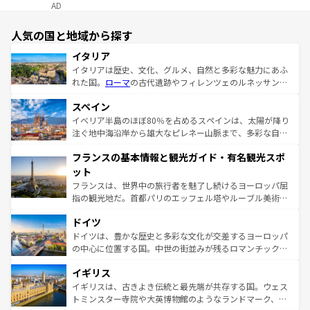
AD
人気の国と地域から探す
イタリア
イタリアは歴史、文化、グルメ、自然と多彩な魅力にあふ
れた国。
ローマ
の古代遺跡やフィレンツェのルネッサンス
美術、ヴェネツィアの運河など、歴史あるスポットはもち
スペイン
ろん、トスカーナの美しい田園風景やアマルフィ海岸の絶
景など、自然景観も見逃せない。観光の合間には、本場の
イベリア半島のほぼ80％を占めるスペインは、太陽が降り
ピザやパスタなど、絶品のイタリア料理を堪能することも
注ぐ地中海沿岸から雄大なピレネー山脈まで、多彩な自然
できる。朝目覚めてから夜眠るまで、すべての瞬間を楽し
と文化が詰まったヨーロッパ屈指の旅行先だ。多様な地域
フランスの基本情報と観光ガイド・有名観光スポ
ませてくれるイタリアで、忘れられない旅をしてみよう！
文化が根付くこの国では、情熱的なフラメンコ、熱気あふ
なお、新着のイタリア情報は
コンテンツ一覧
を参照してほ
れる闘牛、そして美味しいタパスが生活の一部となってい
ット
しい。
る。首都マドリードの洗練された雰囲気や、バルセロナの
フランスは、世界中の旅行者を魅了し続けるヨーロッパ屈
アートに溢れた街角から、地方では古代ローマ遺跡や中世
指の観光地だ。首都パリのエッフェル塔やルーブル美術館
の城塞都市、穏やかなビーチリゾートまで多彩な表情を見
といった象徴的なスポットから、田舎町の古風な美しさま
せる。地方によって風土や気候が異なるスペインはその個
ドイツ
で、幅広い魅力が詰まっている。華麗な宮殿、歴史的な大
性で訪れる人を魅了する。 なお、新着のスペイン情報は
コ
聖堂、美しいビーチ、そして豊かな自然が、訪れる者を心
ドイツは、豊かな歴史と多彩な文化が交差するヨーロッパ
ンテンツ一覧
を参照してほしい。
から魅了する。また、フランスは美食の国としても知ら
の中心に位置する国。中世の街並みが残るロマンチック街
れ、フランス料理はユネスコ無形文化遺産にも登録されて
道から、未来を先取りするようなモダンな都市まで多様な
イギリス
いる。シャンパンの発祥地であるランス、プロヴァンスの
顔を持つこの国は、どこを歩いても飽きることがない。ベ
香り高いラベンダー畑など、多彩な楽しみ方が可能だ。さ
ルリンの文化的活気、バイエルン州のアルプスの絶景、そ
イギリスは、古きよき伝統と最先端が共存する国。ウェス
らに、パリ以外の地域にも魅力が溢れており、どの街角に
してライン川沿いのワイン畑といった風景は必見。ビール
トミンスター寺院や大英博物館のようなランドマーク、歴
も豊かな歴史と文化が息づいている。パリ以外の個性あふ