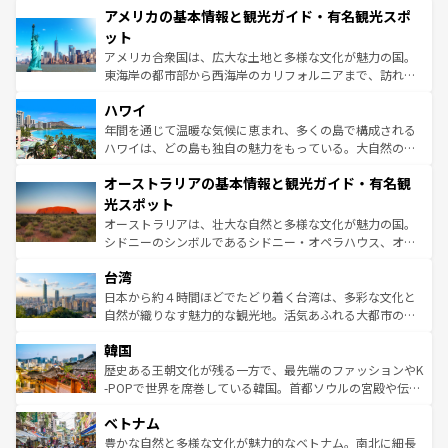
アメリカの基本情報と観光ガイド・有名観光スポ
ンツ一覧
を参照してほしい。
の建物がそのまま残る町や、スイスならではのユニークな
博物館もあり、アルプス観光だけでなく町歩きも満喫する
ット
ことができる。国民の所得が高いため物価も高いが、旅行
アメリカ合衆国は、広大な土地と多様な文化が魅力の国。
者向けの交通パス提供のサービスもあり、うまく活用すれ
東海岸の都市部から西海岸のカリフォルニアまで、訪れる
ば市内交通費無料で観光を楽しむこともできる。 なお、新
場所ごとに異なる風景と体験が待っている。ニューヨーク
着のスイス情報は
コンテンツ一覧
を参照してほしい。
ハワイ
のような巨大都市は、観光、ショッピング、エンターテイ
ンメントが詰まった刺激的なスポットだ。一方、アメリカ
年間を通じて温暖な気候に恵まれ、多くの島で構成される
西部には大自然が広がり、グランドキャニオンやイエロー
ハワイは、どの島も独自の魅力をもっている。大自然の神
ストーン国立公園といった絶景が堪能できる。さらに、南
秘を感じたいなら、火山が生み出した壮大な景観を誇るハ
オーストラリアの基本情報と観光ガイド・有名観
部のニューオーリンズでは、音楽と美食が融合した独特の
ワイ島は見逃せない。また、定番の観光地といえばオアフ
文化が魅力。旅行者はアメリカの各地域で異なる魅力を楽
島だが、静かな自然を求めるならマウイ島やカウアイ島が
光スポット
しみながら、その多様性と豊かな歴史を感じることができ
おすすめ。エメラルドグリーンに輝く海をはじめ、豊かな
オーストラリアは、壮大な自然と多様な文化が魅力の国。
るだろう。車でのロードトリップや列車の旅も、アメリカ
文化や歴史が息づいている。「アロハスピリット」と呼ば
シドニーのシンボルであるシドニー・オペラハウス、オー
ならではの贅沢な旅のスタイルだ。 なお、新着のアメリカ
れるおもてなしの心で訪れる人々を迎えてくれるハワイの
ストラリア東海岸北部に広がる大サンゴ礁地帯グレートバ
情報は
コンテンツ一覧
を参照してほしい。
人々、おいしいローカルフードやハワイアンミュージッ
台湾
リアリーフや大陸中央部にそびえるウルル（エアーズロッ
ク、伝統的なフラダンスなど、すべてがハワイの魅力を彩
ク）、タスマニアの美しい原生林やケアンズの熱帯雨林な
日本から約４時間ほどでたどり着く台湾は、多彩な文化と
っている。訪れるたびに新しい発見と感動が待っているハ
ど、見どころがたくさん。また、カフェやワイン、オージ
自然が織りなす魅力的な観光地。活気あふれる大都市の台
ワイを、存分に味わってほしい。 なお、新着のハワイ情報
ービーフなどの食文化も豊かで、美味しいものであふれて
北やノスタルジックな町並みが人気な九份（ジォウフェ
は
コンテンツ一覧
を参照してほしい。
韓国
いる。アクティビティも充実しており、サーフィンやダイ
ン）、静ひつな山岳地帯である台湾東部など、都市の喧騒
ビング、ハイキングなど、アウトドア好きにはたまらな
と山間の静けさが共存しており、訪れる人に新しい発見と
歴史ある王朝文化が残る一方で、最先端のファッションやK
い。オーストラリアの多彩な魅力を存分に味わいつくそ
驚きをもたらしてくれる。また、奥深い台湾の食文化も魅
-POPで世界を席巻している韓国。首都ソウルの宮殿や伝統
う。 なお、新着のオーストラリア情報は
コンテンツ一覧
を
力で、夜市などの屋台グルメから高級料理、ヘルシーで美
家屋が並ぶエリアでは韓国の歴史と文化に浸ることがで
参照してほしい。
ベトナム
容にもいいと評判のスイーツなど、バラエティ豊かな料理
き、地方に足を延ばせば四季折々の自然美を楽しむことが
が味わえる。 なお、新着の台湾情報は
コンテンツ一覧
を参
できる。そして、キムチや焼肉、絶品のストリートフード
豊かな自然と多様な文化が魅力的なベトナム。南北に細長