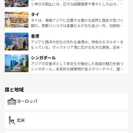
照してほしい。
まで、さまざまな韓国料理が待っている。夜には、韓国な
く伸びる国土には、広大な田園風景や青々とした山々、世
らではのナイトライフも堪能できる。あたたかいホスピタ
界遺産に登録された壮大な自然景観が点在し、都市部では
タイ
リティに包まれながら、韓国の多彩な魅力を心ゆくまで味
急速な発展と共に伝統が息づく。ハノイの古い町並みやホ
わってみてほしい。 なお、新着の韓国情報は
コンテンツ一
ーチミン市のフランス統治時代の建物も、独特の雰囲気を
タイは、東南アジアに位置する豊かな自然と歴史が息づく
覧
を参照してほしい。
醸し出している。また、バラエティの豊かさとおいしさで
国だ。首都バンコクは高層ビルが立ち並ぶ一方、伝統的な
世界中の食通を魅了してやまないベトナム料理も魅力のひ
寺院や市場がいたるところに点在し、古きよき文化と現代
香港
とつ。フォーやバインミー、ベトナムコーヒーなどは、ぜ
の活気が交差している。北部ではチェンマイなどの山岳地
ひ現地で味わいたい。どの地域を訪れてもあたたかい人々
帯で自然と触れ合い、南部ではプーケットやクラビの美し
アジアと西洋の文化が交わる香港は、特有のエネルギーを
が旅行者を迎えてくれるので、きっと忘れられない旅にな
いビーチでリゾート気分を楽しむことができる。タイ料理
もっている。ヴィクトリア湾に広がる壮大な景色、近未来
るはずだ。 なお、新着のベトナム情報は
コンテンツ一覧
を
は世界的に有名で、屋台から高級レストランまで味覚を刺
的なアートスポット、そして歴史と現代が融合した町並
参照してほしい。
シンガポール
激する。気候は一年中温暖で、どの季節にも異なる楽しみ
み、どこを訪れても感動するはず。観光スポットが密集し
が待っている。親しみやすいタイの人々、仏教を中心とし
ており、効率よく見どころを回れるのも魅力。息をのむよ
アジアの交差点として多文化が融合した独自の魅力を放つ
た文化、そして多様な観光資源が、訪れる旅人を魅了し続
うな絶景から文化的な体験まで、香港を存分に楽しみ尽く
シンガポール。未来的な建築物が並ぶマリーナベイ、歴史
ける。 なお、新着のタイ情報は
コンテンツ一覧
を参照して
そう。 なお、新着の香港情報は
コンテンツ一覧
を参照して
と伝統を感じられるエスニックタウン、多数の緑豊かな公
ほしい。
ほしい。
園や自然保護区など、自然が調和した近代的な景観と文化
の多様性あふれるカラフルな町は、どこを歩いても新しい
国と地域
発見がある。さらに、治安のよさや充実した公共交通機関
も、旅行者にとっては魅力的なポイント。グルメも豊富
で、ホーカーズは地元の風情を楽しめる外せないスポット
ヨーロッパ
だ。訪れる人を飽きさせないシンガポールで、多様な魅力
を体感しよう。 なお、新着のシンガポール情報は
コンテン
ツ一覧
を参照してほしい。
北米