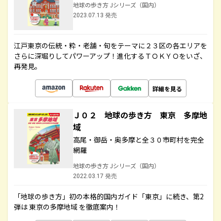
地球の歩き方 Jシリーズ（国内）
2023.07.13 発売
江戸東京の伝統・粋・老舗・旬をテーマに２３区の各エリアを
さらに深堀りしてパワーアップ！進化するＴＯＫＹＯをいざ、
再発見。
詳細を見る
Ｊ０２ 地球の歩き方 東京 多摩地
域
高尾・御岳・奥多摩と全３０市町村を完全
網羅
地球の歩き方 Jシリーズ（国内）
2022.03.17 発売
「地球の歩き方」初の本格的国内ガイド「東京」に続き、第2
弾は 東京の多摩地域 を徹底案内！