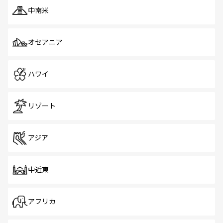
中南米
オセアニア
ハワイ
リゾート
アジア
中近東
アフリカ