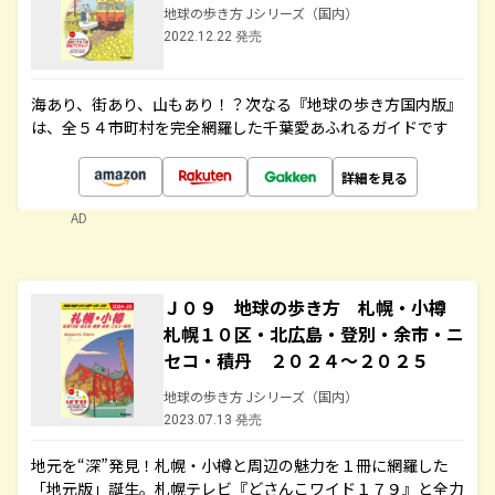
地球の歩き方 Jシリーズ（国内）
2022.12.22 発売
海あり、街あり、山もあり！？次なる『地球の歩き方国内版』
は、全５４市町村を完全網羅した千葉愛あふれるガイドです
詳細を見る
AD
Ｊ０９ 地球の歩き方 札幌・小樽
札幌１０区・北広島・登別・余市・ニ
セコ・積丹 ２０２４～２０２５
地球の歩き方 Jシリーズ（国内）
2023.07.13 発売
地元を“深”発見！札幌・小樽と周辺の魅力を１冊に網羅した
「地元版」誕生。札幌テレビ『どさんこワイド１７９』と全力