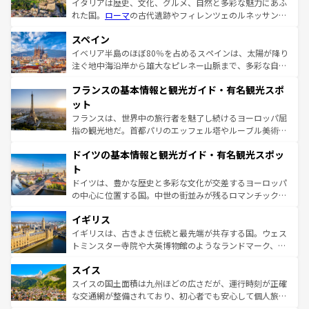
イタリアは歴史、文化、グルメ、自然と多彩な魅力にあふ
れた国。
ローマ
の古代遺跡やフィレンツェのルネッサンス
美術、ヴェネツィアの運河など、歴史あるスポットはもち
スペイン
ろん、トスカーナの美しい田園風景やアマルフィ海岸の絶
景など、自然景観も見逃せない。観光の合間には、本場の
イベリア半島のほぼ80％を占めるスペインは、太陽が降り
ピザやパスタなど、絶品のイタリア料理を堪能することも
注ぐ地中海沿岸から雄大なピレネー山脈まで、多彩な自然
できる。朝目覚めてから夜眠るまで、すべての瞬間を楽し
と文化が詰まったヨーロッパ屈指の旅行先だ。多様な地域
フランスの基本情報と観光ガイド・有名観光スポ
ませてくれるイタリアで、忘れられない旅をしてみよう！
文化が根付くこの国では、情熱的なフラメンコ、熱気あふ
なお、新着のイタリア情報は
コンテンツ一覧
を参照してほ
れる闘牛、そして美味しいタパスが生活の一部となってい
ット
しい。
る。首都マドリードの洗練された雰囲気や、バルセロナの
フランスは、世界中の旅行者を魅了し続けるヨーロッパ屈
アートに溢れた街角から、地方では古代ローマ遺跡や中世
指の観光地だ。首都パリのエッフェル塔やルーブル美術館
の城塞都市、穏やかなビーチリゾートまで多彩な表情を見
といった象徴的なスポットから、田舎町の古風な美しさま
せる。地方によって風土や気候が異なるスペインはその個
ドイツの基本情報と観光ガイド・有名観光スポッ
で、幅広い魅力が詰まっている。華麗な宮殿、歴史的な大
性で訪れる人を魅了する。 なお、新着のスペイン情報は
コ
聖堂、美しいビーチ、そして豊かな自然が、訪れる者を心
ト
ンテンツ一覧
を参照してほしい。
から魅了する。また、フランスは美食の国としても知ら
ドイツは、豊かな歴史と多彩な文化が交差するヨーロッパ
れ、フランス料理はユネスコ無形文化遺産にも登録されて
の中心に位置する国。中世の街並みが残るロマンチック街
いる。シャンパンの発祥地であるランス、プロヴァンスの
道から、未来を先取りするようなモダンな都市まで多様な
香り高いラベンダー畑など、多彩な楽しみ方が可能だ。さ
イギリス
顔を持つこの国は、どこを歩いても飽きることがない。ベ
らに、パリ以外の地域にも魅力が溢れており、どの街角に
ルリンの文化的活気、バイエルン州のアルプスの絶景、そ
イギリスは、古きよき伝統と最先端が共存する国。ウェス
も豊かな歴史と文化が息づいている。パリ以外の個性あふ
してライン川沿いのワイン畑といった風景は必見。ビール
トミンスター寺院や大英博物館のようなランドマーク、歴
れる地方に足を運ぶとそれぞれで全く異なる文化を体験で
とソーセージを味わいながら地元の人と過ごす楽しい時間
史ある大学都市、美しい丘陵地帯や牧歌的な風景など、エ
きるだろう。 なお、新着のフランス情報は
コンテンツ一覧
スイス
は、お酒好きな人にはぜひ体験してほしい。 なお、新着の
リアごとに異なる魅力がある。また、優雅なアフタヌーン
を参照してほしい。
ドイツ情報は
コンテンツ一覧
を参照してほしい。
ティー、ビール好きにはたまらない英国パブ、サッカー観
スイスの国土面積は九州ほどの広さだが、運行時刻が正確
戦など、本場だからこそできる体験も豊富。イギリスを旅
な交通網が整備されており、初心者でも安心して個人旅行
して楽しみつくそう。 なお、新着のイギリス情報は
コンテ
を楽しめる。日本同様に時刻表どおりの旅が可能だ。中世