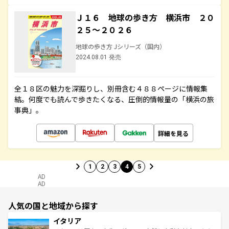
Ｊ１６ 地球の歩き方 横浜市 ２０
２５～２０２６
地球の歩き方 Jシリーズ（国内）
2024.08.01 発売
全１８区の魅力を深掘りし、別冊含む４８８ページに情報集
結。何度でも読んで歩きたくなる、圧倒的情報量の「横浜の旅
事典」。
詳細を見る
1
2
3
4
5
AD
AD
人気の国と地域から探す
イタリア