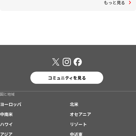
もっと見る
コミュニティを見る
国と地域
ヨーロッパ
北米
中南米
オセアニア
ハワイ
リゾート
アジア
中近東