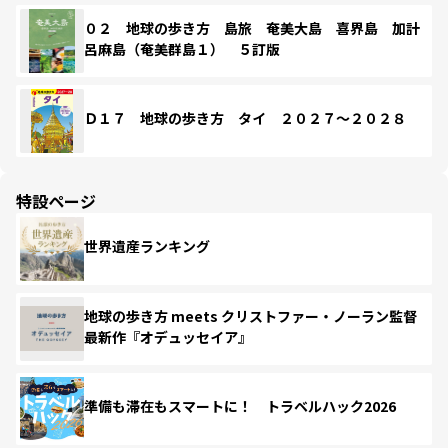
０２ 地球の歩き方 島旅 奄美大島 喜界島 加計
呂麻島（奄美群島１） ５訂版
Ｄ１７ 地球の歩き方 タイ ２０２７～２０２８
特設ページ
世界遺産ランキング
地球の歩き方 meets クリストファー・ノーラン監督
最新作『オデュッセイア』
準備も滞在もスマートに！ トラベルハック2026