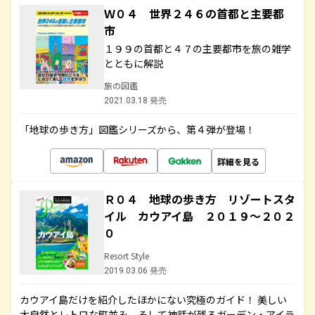
Ｗ０４ 世界２４６の首都と主要都
市
１９９の首都と４７の主要都市を旅の雑学
とともに解説
旅の図鑑
2021.03.18 発売
「地球の歩き方」図鑑シリーズから、第４弾が登場！
詳細を見る
Ｒ０４ 地球の歩き方 リゾートスタ
イル カウアイ島 ２０１９～２０２
０
Resort Style
2019.03.06 発売
カウアイ島だけを紹介したほかにない究極のガイド！ 美しい
大自然とレトロな町並み、そして神話が残るガーデン・アイラ