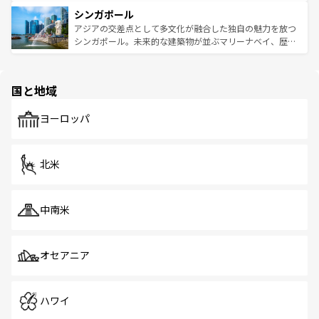
るはずだ。 なお、新着のベトナム情報は
コンテンツ一覧
を
は世界的に有名で、屋台から高級レストランまで味覚を刺
的なアートスポット、そして歴史と現代が融合した町並
参照してほしい。
シンガポール
激する。気候は一年中温暖で、どの季節にも異なる楽しみ
み、どこを訪れても感動するはず。観光スポットが密集し
が待っている。親しみやすいタイの人々、仏教を中心とし
ており、効率よく見どころを回れるのも魅力。息をのむよ
アジアの交差点として多文化が融合した独自の魅力を放つ
た文化、そして多様な観光資源が、訪れる旅人を魅了し続
うな絶景から文化的な体験まで、香港を存分に楽しみ尽く
シンガポール。未来的な建築物が並ぶマリーナベイ、歴史
ける。 なお、新着のタイ情報は
コンテンツ一覧
を参照して
そう。 なお、新着の香港情報は
コンテンツ一覧
を参照して
と伝統を感じられるエスニックタウン、多数の緑豊かな公
ほしい。
ほしい。
園や自然保護区など、自然が調和した近代的な景観と文化
の多様性あふれるカラフルな町は、どこを歩いても新しい
国と地域
発見がある。さらに、治安のよさや充実した公共交通機関
も、旅行者にとっては魅力的なポイント。グルメも豊富
で、ホーカーズは地元の風情を楽しめる外せないスポット
ヨーロッパ
だ。訪れる人を飽きさせないシンガポールで、多様な魅力
を体感しよう。 なお、新着のシンガポール情報は
コンテン
ツ一覧
を参照してほしい。
北米
中南米
オセアニア
ハワイ