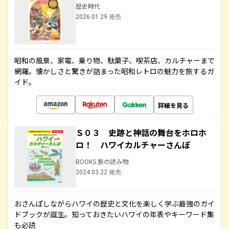
歴史時代
2026.01.29 発売
昭和の風景、家電、乗り物、駄菓子、喫茶店、カルチャーまで
網羅。懐かしさと驚きが詰まった昭和レトロの魅力を旅するガ
イド。
詳細を見る
Ｓ０３ 史跡と神話の舞台をホロホ
ロ！ ハワイカルチャーさんぽ
BOOKS 旅の読み物
2024.03.22 発売
おさんぽしながらハワイの歴史と文化を楽しく学ぶ最強のガイ
ドブックが誕生。知っておきたいハワイの年表やキーワード集
も必読