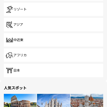
リゾート
アジア
中近東
アフリカ
日本
人気スポット