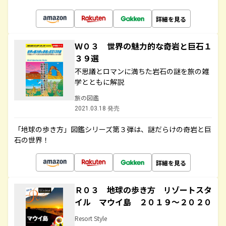
詳細を見る
Ｗ０３ 世界の魅力的な奇岩と巨石１
３９選
不思議とロマンに満ちた岩石の謎を旅の雑
学とともに解説
旅の図鑑
2021.03.18 発売
「地球の歩き方」図鑑シリーズ第３弾は、謎だらけの奇岩と巨
石の世界！
詳細を見る
Ｒ０３ 地球の歩き方 リゾートスタ
イル マウイ島 ２０１９～２０２０
Resort Style