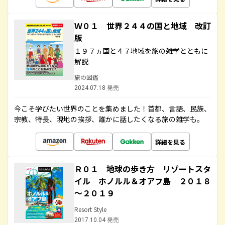
Ｗ０１ 世界２４４の国と地域 改訂
版
１９７ヵ国と４７地域を旅の雑学とともに
解説
旅の図鑑
2024.07.18 発売
今こそ学びたい世界のことを集めました！首都、言語、民族、
宗教、特長、現地の挨拶、誰かに話したくなる旅の雑学も。
詳細を見る
Ｒ０１ 地球の歩き方 リゾートスタ
イル ホノルル＆オアフ島 ２０１８
～２０１９
Resort Style
2017.10.04 発売