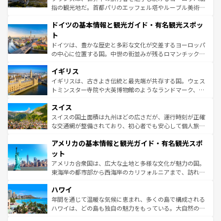
アートに溢れた街角から、地方では古代ローマ遺跡や中世
指の観光地だ。首都パリのエッフェル塔やルーブル美術館
の城塞都市、穏やかなビーチリゾートまで多彩な表情を見
といった象徴的なスポットから、田舎町の古風な美しさま
せる。地方によって風土や気候が異なるスペインはその個
ドイツの基本情報と観光ガイド・有名観光スポッ
で、幅広い魅力が詰まっている。華麗な宮殿、歴史的な大
性で訪れる人を魅了する。 なお、新着のスペイン情報は
コ
聖堂、美しいビーチ、そして豊かな自然が、訪れる者を心
ト
ンテンツ一覧
を参照してほしい。
から魅了する。また、フランスは美食の国としても知ら
ドイツは、豊かな歴史と多彩な文化が交差するヨーロッパ
れ、フランス料理はユネスコ無形文化遺産にも登録されて
の中心に位置する国。中世の街並みが残るロマンチック街
いる。シャンパンの発祥地であるランス、プロヴァンスの
道から、未来を先取りするようなモダンな都市まで多様な
香り高いラベンダー畑など、多彩な楽しみ方が可能だ。さ
イギリス
顔を持つこの国は、どこを歩いても飽きることがない。ベ
らに、パリ以外の地域にも魅力が溢れており、どの街角に
ルリンの文化的活気、バイエルン州のアルプスの絶景、そ
イギリスは、古きよき伝統と最先端が共存する国。ウェス
も豊かな歴史と文化が息づいている。パリ以外の個性あふ
してライン川沿いのワイン畑といった風景は必見。ビール
トミンスター寺院や大英博物館のようなランドマーク、歴
れる地方に足を運ぶとそれぞれで全く異なる文化を体験で
とソーセージを味わいながら地元の人と過ごす楽しい時間
史ある大学都市、美しい丘陵地帯や牧歌的な風景など、エ
きるだろう。 なお、新着のフランス情報は
コンテンツ一覧
スイス
は、お酒好きな人にはぜひ体験してほしい。 なお、新着の
リアごとに異なる魅力がある。また、優雅なアフタヌーン
を参照してほしい。
ドイツ情報は
コンテンツ一覧
を参照してほしい。
ティー、ビール好きにはたまらない英国パブ、サッカー観
スイスの国土面積は九州ほどの広さだが、運行時刻が正確
戦など、本場だからこそできる体験も豊富。イギリスを旅
な交通網が整備されており、初心者でも安心して個人旅行
して楽しみつくそう。 なお、新着のイギリス情報は
コンテ
を楽しめる。日本同様に時刻表どおりの旅が可能だ。中世
アメリカの基本情報と観光ガイド・有名観光スポ
ンツ一覧
を参照してほしい。
の建物がそのまま残る町や、スイスならではのユニークな
博物館もあり、アルプス観光だけでなく町歩きも満喫する
ット
ことができる。国民の所得が高いため物価も高いが、旅行
アメリカ合衆国は、広大な土地と多様な文化が魅力の国。
者向けの交通パス提供のサービスもあり、うまく活用すれ
東海岸の都市部から西海岸のカリフォルニアまで、訪れる
ば市内交通費無料で観光を楽しむこともできる。 なお、新
場所ごとに異なる風景と体験が待っている。ニューヨーク
着のスイス情報は
コンテンツ一覧
を参照してほしい。
ハワイ
のような巨大都市は、観光、ショッピング、エンターテイ
ンメントが詰まった刺激的なスポットだ。一方、アメリカ
年間を通じて温暖な気候に恵まれ、多くの島で構成される
西部には大自然が広がり、グランドキャニオンやイエロー
ハワイは、どの島も独自の魅力をもっている。大自然の神
ストーン国立公園といった絶景が堪能できる。さらに、南
秘を感じたいなら、火山が生み出した壮大な景観を誇るハ