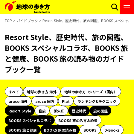
TOP
ガイドブック
Resort Style、歴史時代、旅の図鑑、BOOKS スペ
Resort Style、歴史時代、旅の図鑑、
BOOKS スペシャルコラボ、BOOKS 旅
と健康、BOOKS 旅の読み物のガイド
ブック一覧
すべて
地球の歩き方 海外
地球の歩き方 Jシリーズ（国内）
aruco 海外
aruco 国内
Plat
ランキング&テクニック
Resort Style
島旅
御朱印
歴史時代
旅の図鑑
BOOKS スペシャルコラボ
BOOKS 旅の名言＆絶景
BOOKS 旅と健康
BOOKS 旅の読み物
BOOKS
D-Books