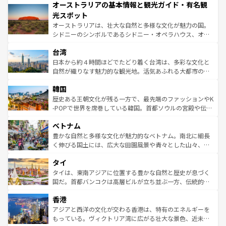
オーストラリアの基本情報と観光ガイド・有名観
部のニューオーリンズでは、音楽と美食が融合した独特の
ワイ島は見逃せない。また、定番の観光地といえばオアフ
文化が魅力。旅行者はアメリカの各地域で異なる魅力を楽
島だが、静かな自然を求めるならマウイ島やカウアイ島が
光スポット
しみながら、その多様性と豊かな歴史を感じることができ
おすすめ。エメラルドグリーンに輝く海をはじめ、豊かな
オーストラリアは、壮大な自然と多様な文化が魅力の国。
るだろう。車でのロードトリップや列車の旅も、アメリカ
文化や歴史が息づいている。「アロハスピリット」と呼ば
シドニーのシンボルであるシドニー・オペラハウス、オー
ならではの贅沢な旅のスタイルだ。 なお、新着のアメリカ
れるおもてなしの心で訪れる人々を迎えてくれるハワイの
ストラリア東海岸北部に広がる大サンゴ礁地帯グレートバ
情報は
コンテンツ一覧
を参照してほしい。
人々、おいしいローカルフードやハワイアンミュージッ
台湾
リアリーフや大陸中央部にそびえるウルル（エアーズロッ
ク、伝統的なフラダンスなど、すべてがハワイの魅力を彩
ク）、タスマニアの美しい原生林やケアンズの熱帯雨林な
日本から約４時間ほどでたどり着く台湾は、多彩な文化と
っている。訪れるたびに新しい発見と感動が待っているハ
ど、見どころがたくさん。また、カフェやワイン、オージ
自然が織りなす魅力的な観光地。活気あふれる大都市の台
ワイを、存分に味わってほしい。 なお、新着のハワイ情報
ービーフなどの食文化も豊かで、美味しいものであふれて
北やノスタルジックな町並みが人気な九份（ジォウフェ
は
コンテンツ一覧
を参照してほしい。
韓国
いる。アクティビティも充実しており、サーフィンやダイ
ン）、静ひつな山岳地帯である台湾東部など、都市の喧騒
ビング、ハイキングなど、アウトドア好きにはたまらな
と山間の静けさが共存しており、訪れる人に新しい発見と
歴史ある王朝文化が残る一方で、最先端のファッションやK
い。オーストラリアの多彩な魅力を存分に味わいつくそ
驚きをもたらしてくれる。また、奥深い台湾の食文化も魅
-POPで世界を席巻している韓国。首都ソウルの宮殿や伝統
う。 なお、新着のオーストラリア情報は
コンテンツ一覧
を
力で、夜市などの屋台グルメから高級料理、ヘルシーで美
家屋が並ぶエリアでは韓国の歴史と文化に浸ることがで
参照してほしい。
ベトナム
容にもいいと評判のスイーツなど、バラエティ豊かな料理
き、地方に足を延ばせば四季折々の自然美を楽しむことが
が味わえる。 なお、新着の台湾情報は
コンテンツ一覧
を参
できる。そして、キムチや焼肉、絶品のストリートフード
豊かな自然と多様な文化が魅力的なベトナム。南北に細長
照してほしい。
まで、さまざまな韓国料理が待っている。夜には、韓国な
く伸びる国土には、広大な田園風景や青々とした山々、世
らではのナイトライフも堪能できる。あたたかいホスピタ
界遺産に登録された壮大な自然景観が点在し、都市部では
タイ
リティに包まれながら、韓国の多彩な魅力を心ゆくまで味
急速な発展と共に伝統が息づく。ハノイの古い町並みやホ
わってみてほしい。 なお、新着の韓国情報は
コンテンツ一
ーチミン市のフランス統治時代の建物も、独特の雰囲気を
タイは、東南アジアに位置する豊かな自然と歴史が息づく
覧
を参照してほしい。
醸し出している。また、バラエティの豊かさとおいしさで
国だ。首都バンコクは高層ビルが立ち並ぶ一方、伝統的な
世界中の食通を魅了してやまないベトナム料理も魅力のひ
寺院や市場がいたるところに点在し、古きよき文化と現代
香港
とつ。フォーやバインミー、ベトナムコーヒーなどは、ぜ
の活気が交差している。北部ではチェンマイなどの山岳地
ひ現地で味わいたい。どの地域を訪れてもあたたかい人々
帯で自然と触れ合い、南部ではプーケットやクラビの美し
アジアと西洋の文化が交わる香港は、特有のエネルギーを
が旅行者を迎えてくれるので、きっと忘れられない旅にな
いビーチでリゾート気分を楽しむことができる。タイ料理
もっている。ヴィクトリア湾に広がる壮大な景色、近未来