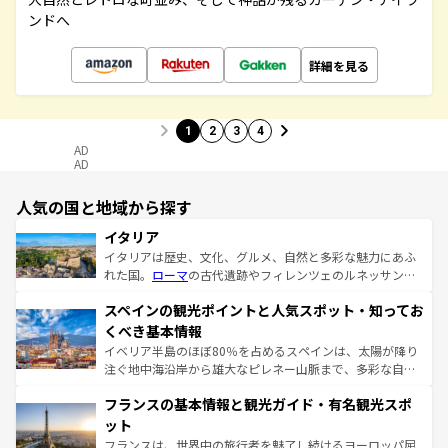
ンドへ
詳細を見る
1
2
3
4
AD
AD
人気の国と地域から探す
イタリア
イタリアは歴史、文化、グルメ、自然と多彩な魅力にあふ
れた国。
ローマ
の古代遺跡やフィレンツェのルネッサンス
美術、ヴェネツィアの運河など、歴史あるスポットはもち
スペインの観光ポイントと人気スポット・知ってお
ろん、トスカーナの美しい田園風景やアマルフィ海岸の絶
景など、自然景観も見逃せない。観光の合間には、本場の
くべき基本情報
ピザやパスタなど、絶品のイタリア料理を堪能することも
イベリア半島のほぼ80％を占めるスペインは、太陽が降り
できる。朝目覚めてから夜眠るまで、すべての瞬間を楽し
注ぐ地中海沿岸から雄大なピレネー山脈まで、多彩な自然
ませてくれるイタリアで、忘れられない旅をしてみよう！
と文化が詰まったヨーロッパ屈指の旅行先だ。多様な地域
なお、新着のイタリア情報は
コンテンツ一覧
を参照してほ
フランスの基本情報と観光ガイド・有名観光スポ
文化が根付くこの国では、情熱的なフラメンコ、熱気あふ
しい。
れる闘牛、そして美味しいタパスが生活の一部となってい
ット
る。首都マドリードの洗練された雰囲気や、バルセロナの
フランスは、世界中の旅行者を魅了し続けるヨーロッパ屈